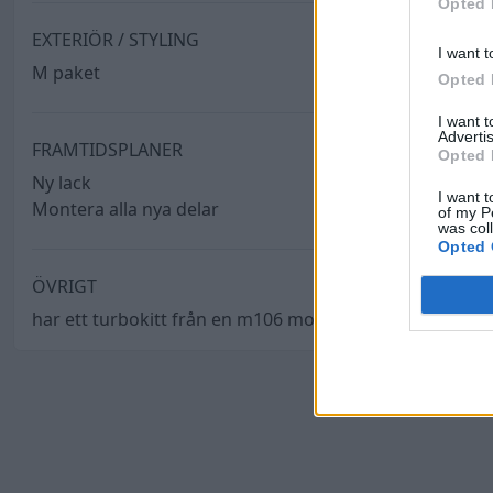
Opted 
EXTERIÖR / STYLING
I want t
M paket
Opted 
I want 
Advertis
FRAMTIDSPLANER
Opted 
Ny lack
I want t
Montera alla nya delar
of my P
was col
Opted 
ÖVRIGT
har ett turbokitt från en m106 motor :P