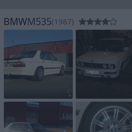
BMW
M535
(1987)
16