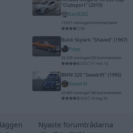
"Clubsport"
(2010)
20
Karl8282
13 671 visningar
4 kommentarer
20
Buick Skylark
"Shaved"
(1967)
Popp
19
33 259 visningar
233 kommentarer
272
11 nov. 12
BMW 320
"Swedrift"
(1995)
Swedrift
20
32 665 visningar
196 kommentarer
216
19 maj 10
nläggen
Nyaste forumtrådarna