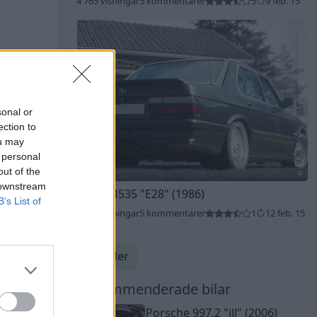
4 765 visningar
5 kommentarer
5
9 feb. 15
sonal or
ection to
ou may
 personal
out of the
4
 downstream
BMW M535
"E28"
(1986)
B’s List of
3 347 visningar
5 kommentarer
1
12 feb. 15
Visa fler
Rekommenderade bilar
Porsche 997.2
"ill"
(2006)