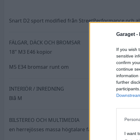
Snart D2 sport modified från StreetPerformance och allt
Garaget -
FÄLGAR, DÄCK OCH BROMSAR
If you wish 
18" M3 E46 kopior
sensitive in
confirm you
M5 E34 bromsar runt om
continue se
information 
further disc
INTERIÖR / INREDNING
participants
Downstream 
Blå M
BILSTEREO OCH MULTIMEDIA
Persona
en herrejösses massa högtalare får se vad som blir kvar
I want t