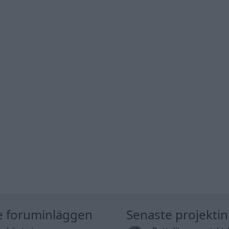
e foruminläggen
Senaste projekti