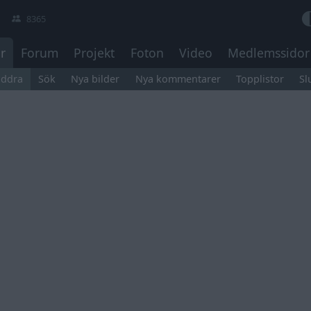
8365
r
Forum
Projekt
Foton
Video
Medlemssidor
äddra
Sök
Nya bilder
Nya kommentarer
Topplistor
Sl