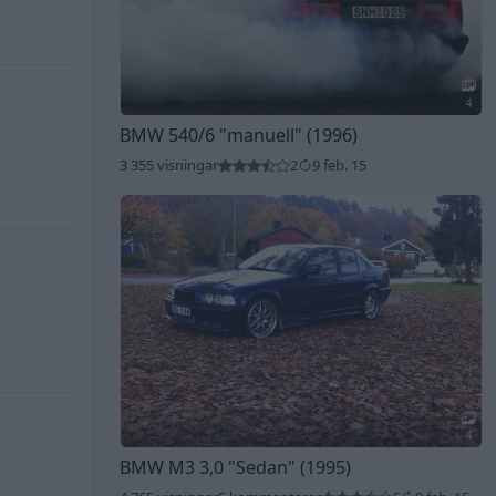
4
BMW 540/6
"manuell"
(1996)
3 355 visningar
2
9 feb. 15
4
BMW M3 3,0
"Sedan"
(1995)