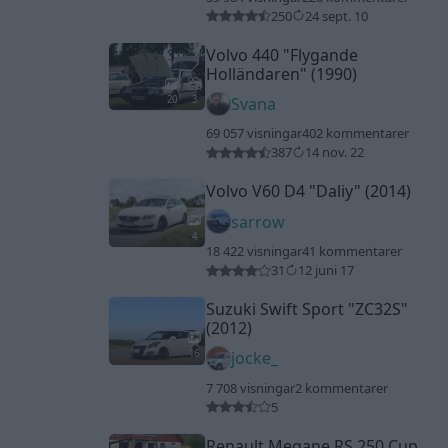
250
24 sept. 10
Volvo 440
"Flygande
Holländaren"
(1990)
20
3
Svana
69 057 visningar
402 kommentarer
387
14 nov. 22
Volvo V60 D4
"Daliy"
(2014)
sarrow
4
18 422 visningar
41 kommentarer
31
12 juni 17
Suzuki Swift Sport
"ZC32S"
(2012)
16
jocke_
7 708 visningar
2 kommentarer
5
Renault Megane RS 250 Cup