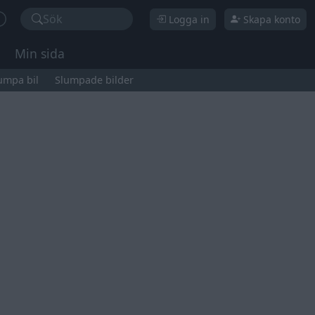
Sök
Logga in
Skapa konto
Min sida
umpa bil
Slumpade bilder