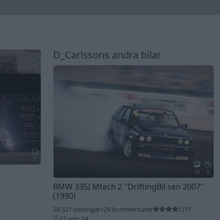
D_Carlssons andra bilar
1
19
5
BMW 335I Mtech 2
"DriftingBil sen 2007"
(1990)
28 521 visningar
129 kommentarer
71
27 nov. 14