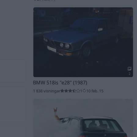
2
BMW 518is
"e28"
(1987)
1 838 visningar
1
10 feb. 15