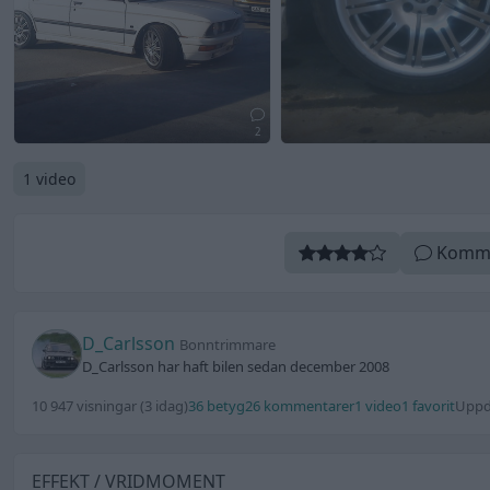
2
1 video
Komm
D_Carlsson
Bonntrimmare
D_Carlsson har haft bilen sedan december 2008
10 947 visningar
(3 idag)
36 betyg
26 kommentarer
1 video
1 favorit
Uppd
EFFEKT / VRIDMOMENT