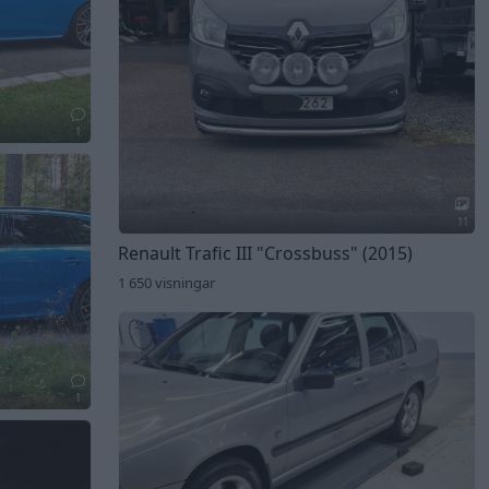
1
11
Renault Trafic III
"Crossbuss"
(2015)
1 650 visningar
1