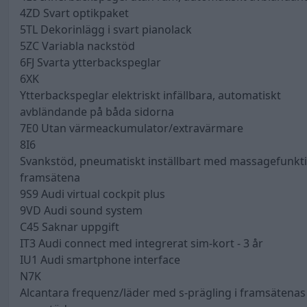
4ZD Svart optikpaket
5TL Dekorinlägg i svart pianolack
5ZC Variabla nackstöd
6FJ Svarta ytterbackspeglar
6XK
Ytterbackspeglar elektriskt infällbara, automatiskt
avbländande på båda sidorna
7E0 Utan värmeackumulator/extravärmare
8I6
Svankstöd, pneumatiskt inställbart med massagefunkti
framsätena
9S9 Audi virtual cockpit plus
9VD Audi sound system
C45 Saknar uppgift
IT3 Audi connect med integrerat sim-kort - 3 år
IU1 Audi smartphone interface
N7K
Alcantara frequenz/läder med s-prägling i framsätenas