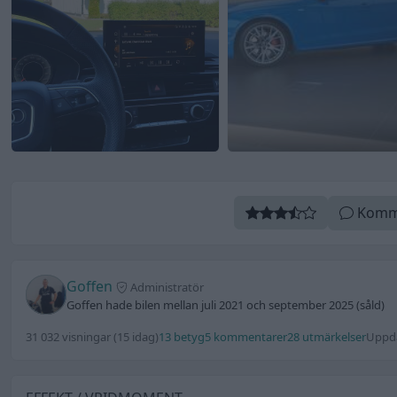
Komm
Goffen
Administratör
Goffen hade bilen mellan juli 2021 och september 2025 (såld)
31 032 visningar
(15 idag)
13 betyg
5 kommentarer
28 utmärkelser
Uppda