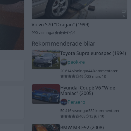
6
Volvo S70
"Dragan"
(1999)
990 visningar
1
Rekommenderade bilar
Toyota Supra eurospec (1994)
paok-re
20
7
20 614 visningar
44 kommentarer
49
28 mars 18
Hyundai Coupé V6
"Wide
Maniac"
(2005)
16
Peraero
50 416 visningar
532 kommentarer
468
13 juli 10
BMW M3 E92 (2008)