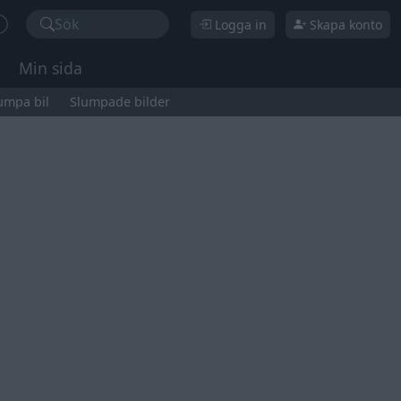
Sök
Logga in
Skapa konto
Min sida
umpa bil
Slumpade bilder