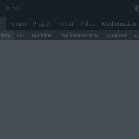
7238
r
Forum
Projekt
Foton
Video
Medlemssidor
äddra
Sök
Nya bilder
Nya kommentarer
Topplistor
Sl