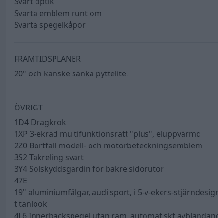
Svart optik
Svarta emblem runt om
Svarta spegelkåpor
FRAMTIDSPLANER
20" och kanske sänka pyttelite.
ÖVRIGT
1D4 Dragkrok
1XP 3-ekrad multifunktionsratt "plus", eluppvärmd
2Z0 Bortfall modell- och motorbeteckningsemblem
3S2 Takreling svart
3Y4 Solskyddsgardin för bakre sidorutor
47E
19" aluminiumfälgar, audi sport, i 5-v-ekers-stjärndesig
titanlook
4L6 Innerbackspegel utan ram, automatiskt avbländan