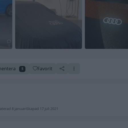
1
entera
Favorit
5
terad 8 januari
Skapad 17 juli 2021