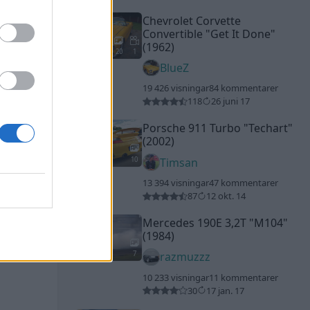
Chevrolet Corvette
Convertible
"Get It Done"
(1962)
20
1
BlueZ
19 426 visningar
84 kommentarer
118
26 juni 17
Porsche 911 Turbo
"Techart"
(2002)
10
Timsan
13 394 visningar
47 kommentarer
87
12 okt. 14
Mercedes 190E 3,2T
"M104"
(1984)
7
razmuzzz
10 233 visningar
11 kommentarer
30
17 jan. 17