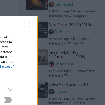
_blomqvist
19
61 838 visningar
568 kommentarer
541
24 aug. 09
Ford Focus RS 2.3 (2016)
TurboJere
17
sonal or
20 788 visningar
6 kommentarer
ection to
7
21 sept. 24
ou may
Ferrari F430
"4RE
 personal
Performance"
(2008)
out of the
 downstream
20
2
Freddan84
B’s List of
43 795 visningar
50 kommentarer
85
Volvo V70R awd (2004)
peter.w
20
44 034 visningar
427 kommentarer
329
3 mars 09