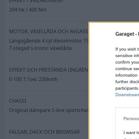
EFFEKT / VRIDMOMENT
204 hk / 400 Nm
MOTOR, VÄXELLÅDA OCH AVGASSYSTEM
Garaget -
Längsgående 4 cyl dieselmotor, 1968cm3 cylindervolym
7-stegad s-tronic växellåda
If you wish 
sensitive in
confirm you
continue se
EFFEKT OCH PRESTANDA (INGÅENDE)
information 
0-100 7,1sec 235kmh
further disc
participants
Downstream 
CHASSI
Original dämpare S-line sportchassi
Persona
FÄLGAR, DÄCK OCH BROMSAR
I want t