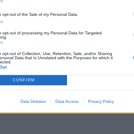
In
o opt-out of the Sale of my Personal Data.
In
to opt-out of processing my Personal Data for Targeted
ing.
 i framsätenas
In
o opt-out of Collection, Use, Retention, Sale, and/or Sharing
ersonal Data that Is Unrelated with the Purposes for which it
lected.
Out
CONFIRM
Data Deletion
Data Access
Privacy Policy