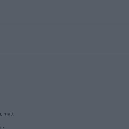
n, matt
de