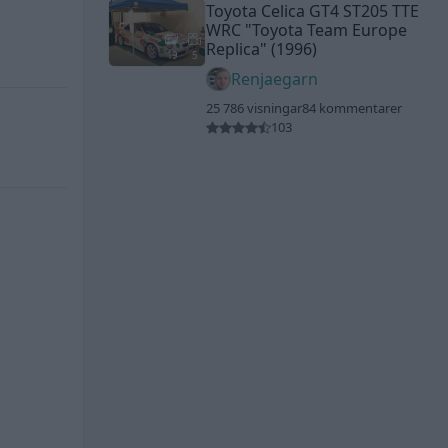
Toyota Celica GT4 ST205 TTE
WRC
"Toyota Team Europe
Replica"
(1996)
19
5
Renjaegarn
25 786 visningar
84 kommentarer
103