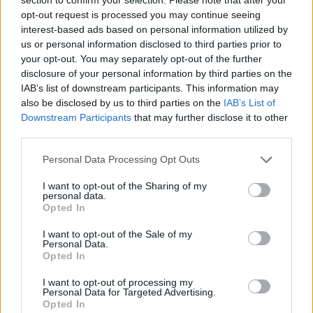
30 780 visningar
43 kommentarer
opt-out request is processed you may continue seeing
67
3 dec. 16
interest-based ads based on personal information utilized by
16
us or personal information disclosed to third parties prior to
your opt-out. You may separately opt-out of the further
Honda NSX
"Comptech"
(1991)
disclosure of your personal information by third parties on the
Morrgan
IAB’s list of downstream participants. This information may
also be disclosed by us to third parties on the
IAB’s List of
49 246 visningar
672 kommentarer
811
7 juni 12
Downstream Participants
that may further disclose it to other
19
6
third parties.
Buick Riviera
"T.O.T.T."
(1972)
Personal Data Processing Opt Outs
BLASTbeet
I want to opt-out of the Sharing of my
personal data.
12 045 visningar
4 kommentarer
Opted In
15
13 april 22
20
1
I want to opt-out of the Sale of my
Personal Data.
Saab 900 T16
"Extra allt"
(1992)
Opted In
Trionic
I want to opt-out of processing my
82 461 visningar
531 kommentarer
Personal Data for Targeted Advertising.
Opted In
631
12 juni 23