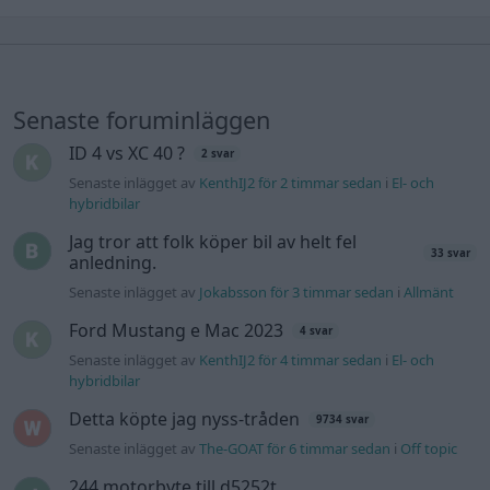
Senaste foruminläggen
ID 4 vs XC 40 ?
2 svar
Senaste inlägget av
KenthIJ2 för 2 timmar sedan
i
El- och
hybridbilar
Jag tror att folk köper bil av helt fel
33 svar
anledning.
Senaste inlägget av
Jokabsson för 3 timmar sedan
i
Allmänt
Ford Mustang e Mac 2023
4 svar
Senaste inlägget av
KenthIJ2 för 4 timmar sedan
i
El- och
hybridbilar
Detta köpte jag nyss-tråden
9734 svar
Senaste inlägget av
The-GOAT för 6 timmar sedan
i
Off topic
244 motorbyte till d5252t