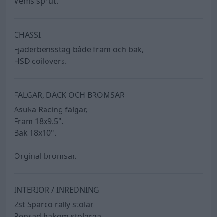
Vems sprut.
CHASSI
Fjäderbensstag både fram och bak,
HSD coilovers.
FÄLGAR, DÄCK OCH BROMSAR
Asuka Racing fälgar,
Fram 18x9.5",
Bak 18x10".
Orginal bromsar.
INTERIÖR / INREDNING
2st Sparco rally stolar,
Rensad bakom stolarna.