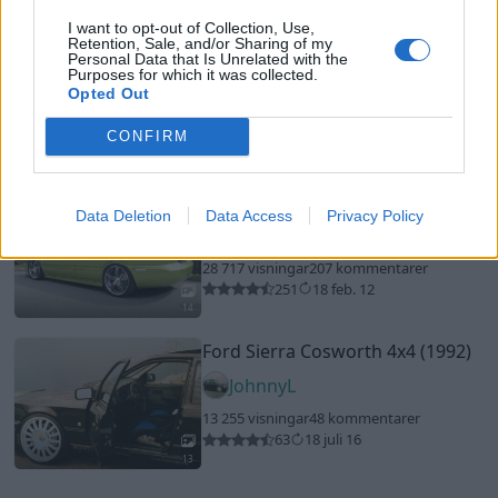
20
3
I want to opt-out of Collection, Use,
Retention, Sale, and/or Sharing of my
Mitsubishi Evo 8
"MR"
(2004)
Personal Data that Is Unrelated with the
Purposes for which it was collected.
MulleTurbo1990
Opted Out
20 922 visningar
123 kommentarer
CONFIRM
85
6 april 18
16
Volvo s40 2.0T (2001)
Data Deletion
Data Access
Privacy Policy
Zand
28 717 visningar
207 kommentarer
251
18 feb. 12
14
Ford Sierra Cosworth 4x4 (1992)
JohnnyL
13 255 visningar
48 kommentarer
63
18 juli 16
13