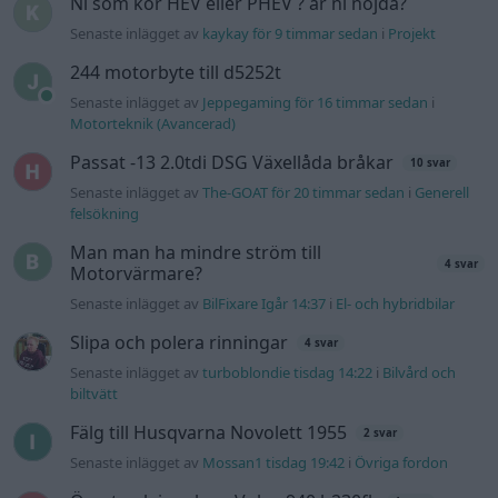
Ni som kör HEV eller PHEV ? är ni nöjda?
Senaste inlägget av
kaykay för 9 timmar sedan
i
Projekt
244 motorbyte till d5252t
Senaste inlägget av
Jeppegaming för 16 timmar sedan
i
Motorteknik (Avancerad)
Passat -13 2.0tdi DSG Växellåda bråkar
10 svar
Senaste inlägget av
The-GOAT för 20 timmar sedan
i
Generell
felsökning
Man man ha mindre ström till
4 svar
Motorvärmare?
Senaste inlägget av
BilFixare Igår 14:37
i
El- och hybridbilar
Slipa och polera rinningar
4 svar
Senaste inlägget av
turboblondie tisdag 14:22
i
Bilvård och
biltvätt
Fälg till Husqvarna Novolett 1955
2 svar
Senaste inlägget av
Mossan1 tisdag 19:42
i
Övriga fordon