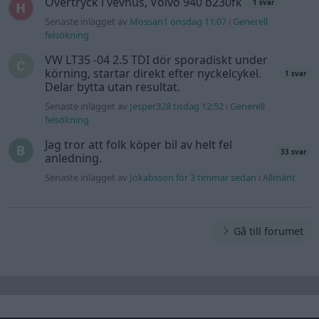
Övertryck i vevhus, Volvo 940 b230fk
1 svar
Senaste inlägget av
Mossan1 onsdag 11:07
i
Generell
felsökning
VW LT35 -04 2.5 TDI dör sporadiskt under
körning, startar direkt efter nyckelcykel.
1 svar
Delar bytta utan resultat.
Senaste inlägget av
Jesper328 tisdag 12:52
i
Generell
felsökning
Jag tror att folk köper bil av helt fel
33 svar
anledning.
Senaste inlägget av
Jokabsson för 3 timmar sedan
i
Allmänt
Gå till forumet