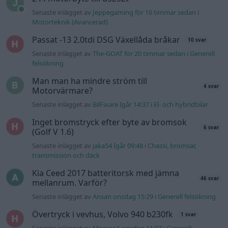
Senaste inlägget av
Jeppegaming för 16 timmar sedan
i
Motorteknik (Avancerad)
Passat -13 2.0tdi DSG Växellåda bråkar
10 svar
Senaste inlägget av
The-GOAT för 20 timmar sedan
i
Generell
felsökning
Man man ha mindre ström till
4 svar
Motorvärmare?
Senaste inlägget av
BilFixare Igår 14:37
i
El- och hybridbilar
Inget bromstryck efter byte av bromsok
6 svar
(Golf V 1.6)
Senaste inlägget av
jaka54 Igår 09:48
i
Chassi, bromsar,
transmission och däck
Kia Ceed 2017 batteritorsk med jämna
46 svar
mellanrum. Varför?
Senaste inlägget av
Ansan onsdag 15:29
i
Generell felsökning
Övertryck i vevhus, Volvo 940 b230fk
1 svar
Senaste inlägget av
Mossan1 onsdag 11:07
i
Generell