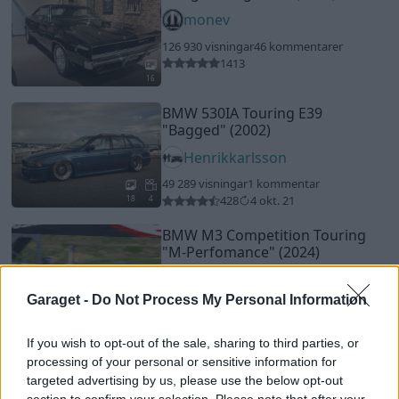
monev
126 930 visningar
46 kommentarer
1413
16
BMW 530IA Touring E39
"Bagged"
(2002)
Henrikkarlsson
49 289 visningar
1 kommentar
428
4 okt. 21
18
4
BMW M3 Competition Touring
"M-Perfomance"
(2024)
Kemal_G81
Garaget -
Do Not Process My Personal Information
28 387 visningar
4 kommentarer
14
18
If you wish to opt-out of the sale, sharing to third parties, or
Audi A4
"Rohana"
(2011)
processing of your personal or sensitive information for
targeted advertising by us, please use the below opt-out
Ajansson
section to confirm your selection. Please note that after your