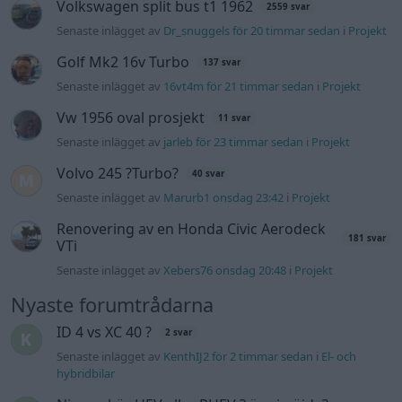
Volkswagen split bus t1 1962
2559 svar
Senaste inlägget av
Dr_snuggels för 20 timmar sedan
i
Projekt
Golf Mk2 16v Turbo
137 svar
Senaste inlägget av
16vt4m för 21 timmar sedan
i
Projekt
Vw 1956 oval prosjekt
11 svar
Senaste inlägget av
jarleb för 23 timmar sedan
i
Projekt
Volvo 245 ?Turbo?
40 svar
Senaste inlägget av
Marurb1 onsdag 23:42
i
Projekt
Renovering av en Honda Civic Aerodeck
181 svar
VTi
Senaste inlägget av
Xebers76 onsdag 20:48
i
Projekt
Nyaste forumtrådarna
ID 4 vs XC 40 ?
2 svar
Senaste inlägget av
KenthIJ2 för 2 timmar sedan
i
El- och
hybridbilar