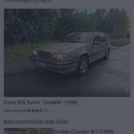
1 555 visningar
30 maj 24
14
Volvo 855 Turbo
"GuldeN"
(1996)
409 visningar
1
Rekommenderade bilar
Dodge Charger R/T (1968)