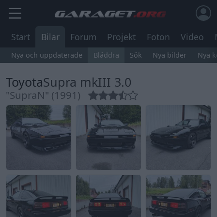
Start
Bilar
Forum
Projekt
Foton
Video
Nya och uppdaterade
Bläddra
Sök
Nya bilder
Nya 
Toyota
Supra mkIII 3.0
"SupraN" (1991)