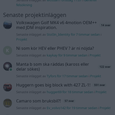
felsökning
Senaste projektinläggen
Volkswagen Golf MK4 v6 4motion OEM++
14 svar
med JDM inspiration.
Senaste inlägget av
Stol3n_Identity för 7 timmar sedan
i
Projekt
Ni som kör HEV eller PHEV ? är ni nöjda?
Senaste inlägget av
kaykay för 9 timmar sedan
i
Projekt
Manta b som ska räddas (kaross eller
122 svar
delar sökes)
Senaste inlägget av
Tyfors för 17 timmar sedan
i
Projekt
Huggern goes big block with 427 ZL-1!
551 svar
Senaste inlägget av
hugger69 för 18 timmar sedan
i
Projekt
Camaro som bruksbil?!
57 svar
Senaste inlägget av
Ev_volvo142 för 19 timmar sedan
i
Projekt