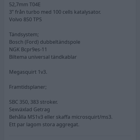
52,7mm T04E
3” från turbo med 100 cells katalysator.
Volvo 850 TPS
Tändsystem;
Bosch (Ford) dubbeltändspole
NGK Bcpr9es-11
Biltema universal tändkablar
Megasquirt 1v3.
Framtidsplaner;
SBC 350, 383 stroker.
Sexväxlad Getrag
Behålla MS1v3 eller skaffa microsquirt/ms3.
Ett par lagom stora aggregat.