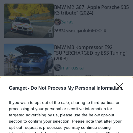
BMW M2 G87
"Apple Porsche 935
K3 tribute"
(2024)
Saras
26 534 visningar
10
20
BMW M3 Kompressor E92
"SUPERCHARGED by ESS Tuning"
(2008)
markuska
150 067 visningar
722 kommentarer
20
1175
29 jan. 12
Garaget -
Do Not Process My Personal Information
Mercedes S 600 LORINSER (1992)
justfun
If you wish to opt-out of the sale, sharing to third parties, or
processing of your personal or sensitive information for
31 552 visningar
159 kommentarer
targeted advertising by us, please use the below opt-out
112
10 nov. 14
section to confirm your selection. Please note that after your
15
opt-out request is processed you may continue seeing