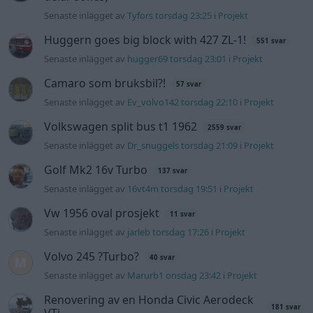
Vw 1956 oval prosjekt
11 svar
Senaste inlägget av
jarleb torsdag 17:26
i
Projekt
Volvo 245 ?Turbo?
40 svar
Senaste inlägget av
Marurb1 onsdag 23:42
i
Projekt
Renovering av en Honda Civic Aerodeck
181 svar
VTi
Senaste inlägget av
Xebers76 onsdag 20:48
i
Projekt
Nyaste forumtrådarna
Bestyckningsfundering. Zenith INAT 35/40
förgasare
Senaste inlägget av
Mossan1 för 3 timmar sedan
i
Motorteknik (Avancerad)
ID 4 vs EX 40 ?
4 svar
Senaste inlägget av
MickeEng för 19 timmar sedan
i
El- och
hybridbilar