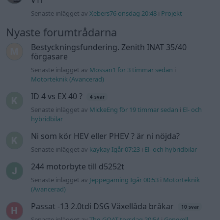
Ni som kör HEV eller PHEV ? är ni nöjda?
Senaste inlägget av
kaykay Igår 07:23
i
El- och hybridbilar
244 motorbyte till d5252t
Senaste inlägget av
Jeppegaming Igår 00:53
i
Motorteknik
(Avancerad)
Passat -13 2.0tdi DSG Växellåda bråkar
10 svar
Senaste inlägget av
The-GOAT torsdag 20:54
i
Generell
felsökning
Man man ha mindre ström till
4 svar
Motorvärmare?
Senaste inlägget av
BilFixare torsdag 14:37
i
El- och hybridbilar
Slipa och polera rinningar
4 svar
Senaste inlägget av
turboblondie tisdag 14:22
i
Bilvård och
biltvätt
Fälg till Husqvarna Novolett 1955
2 svar
Senaste inlägget av
Mossan1 tisdag 19:42
i
Övriga fordon