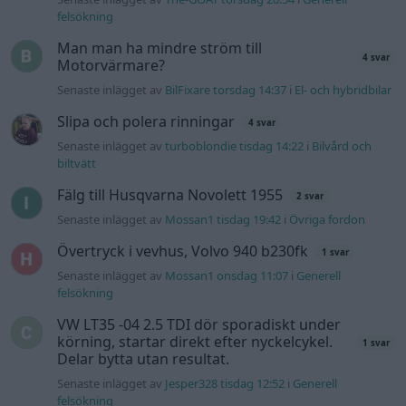
Övertryck i vevhus, Volvo 940 b230fk
1 svar
Senaste inlägget av
Mossan1 onsdag 11:07
i
Generell
felsökning
VW LT35 -04 2.5 TDI dör sporadiskt under
körning, startar direkt efter nyckelcykel.
1 svar
Delar bytta utan resultat.
Senaste inlägget av
Jesper328 tisdag 12:52
i
Generell
felsökning
Gå till forumet
Information
Hjälp
Annonsera