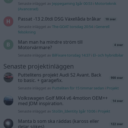
to basic. + garagefix.
Senaste inlägget av
Putteliten för 15 timmar sedan
i
Projekt
Volkswagen Golf MK4 v6 4motion OEM++
14 svar
med JDM inspiration.
Senaste inlägget av
Stol3n_Identity Igår 10:06
i
Projekt
Manta b som ska räddas (kaross eller
122 svar
delar sökes)
Senaste inlägget av
Tyfors torsdag 23:25
i
Projekt
Huggern goes big block with 427 ZL-1!
551 svar
Senaste inlägget av
hugger69 torsdag 23:01
i
Projekt
Camaro som bruksbil?!
57 svar
Senaste inlägget av
Ev_volvo142 torsdag 22:10
i
Projekt
Volkswagen split bus t1 1962
2559 svar
Senaste inlägget av
Dr_snuggels torsdag 21:09
i
Projekt
Golf Mk2 16v Turbo
137 svar
Senaste inlägget av
16vt4m torsdag 19:51
i
Projekt