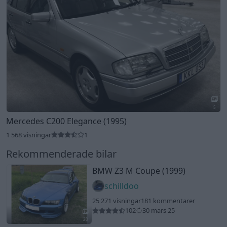
5
Mercedes C200 Elegance (1995)
1 568 visningar
1
Rekommenderade bilar
BMW Z3 M Coupe (1999)
schilldoo
25 271 visningar
181 kommentarer
102
30 mars 25
20