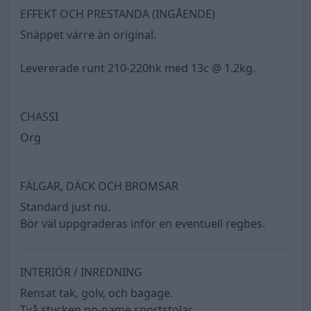
EFFEKT OCH PRESTANDA (INGÅENDE)
Snäppet värre än original.
Levererade runt 210-220hk med 13c @ 1.2kg.
CHASSI
Org
FÄLGAR, DÄCK OCH BROMSAR
Standard just nu.
Bör väl uppgraderas inför en eventuell regbes.
INTERIÖR / INREDNING
Rensat tak, golv, och bagage.
Två stycken no-name sportstolar