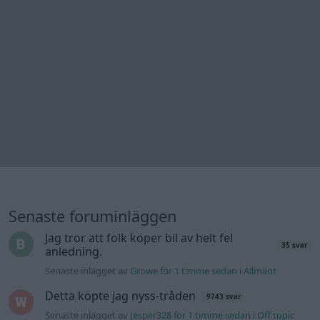
Senaste foruminläggen
Jag tror att folk köper bil av helt fel
35 svar
anledning.
Senaste inlägget av
Growe för 1 timme sedan
i
Allmänt
Detta köpte jag nyss-tråden
9743 svar
Senaste inlägget av
Jesper328 för 1 timme sedan
i
Off topic
Bestyckningsfundering. Zenith INAT 35/40
förgasare
Senaste inlägget av
Mossan1 för 3 timmar sedan
i
Motorteknik (Avancerad)
Volvo 740 med lh2.2 spridare öppnar hela
2 svar
tiden på tändning.
Senaste inlägget av
KlevaRaggarn för 13 timmar sedan
i
Generell felsökning
ID 4 vs EX 40 ?
4 svar
Senaste inlägget av
MickeEng för 19 timmar sedan
i
El- och