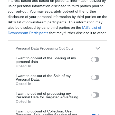
Ford Escort
"Rieger F40"
(1987)
interest-based ads based on personal information utilized by
us or personal information disclosed to third parties prior to
escortkungen
your opt-out. You may separately opt-out of the further
36 030 visningar
277 kommentarer
disclosure of your personal information by third parties on the
124
26 aug. 21
IAB’s list of downstream participants. This information may
19
also be disclosed by us to third parties on the
IAB’s List of
Downstream Participants
that may further disclose it to other
BMW Alpina B7 Turbo Coupé
third parties.
"den Gröna"
(1986)
635CSi
Personal Data Processing Opt Outs
39 203 visningar
127 kommentarer
I want to opt-out of the Sharing of my
210
23 okt. 17
19
1
personal data.
Opted In
BMW Z4 ESS Kompressor
"z4power"
(2003)
I want to opt-out of the Sale of my
Personal Data.
z4power
Opted In
110 051 visningar
410 kommentarer
I want to opt-out of processing my
854
22 juni 12
20
Personal Data for Targeted Advertising.
Opted In
Volvo 945 Turbo
"hashtagVit"
(1997)
I want to opt-out of Collection, Use,
Retention, Sale, and/or Sharing of my