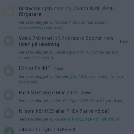
hybridbilar
Ford Mustang e Mac 2023
4 svar
Senaste inlägget av
KenthIJ2 Igår 12:37
i
El- och hybridbilar
Ni som kör HEV eller PHEV ? är ni nöjda?
Senaste inlägget av
kaykay Igår 07:23
i
El- och hybridbilar
244 motorbyte till d5252t
Senaste inlägget av
Jeppegaming Igår 00:53
i
Motorteknik
(Avancerad)
Passat -13 2.0tdi DSG Växellåda bråkar
10 svar
Senaste inlägget av
The-GOAT torsdag 20:54
i
Generell
felsökning
Man man ha mindre ström till
4 svar
Motorvärmare?
Senaste inlägget av
BilFixare torsdag 14:37
i
El- och hybridbilar
Senaste projektinläggen
Puttelitens projekt Audi S2 Avant. Back
900 svar