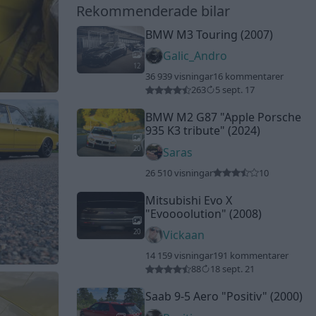
Rekommenderade bilar
BMW M3 Touring (2007)
Galic_Andro
12
36 939 visningar
16 kommentarer
263
5 sept. 17
BMW M2 G87
"Apple Porsche
935 K3 tribute"
(2024)
20
Saras
26 510 visningar
10
Mitsubishi Evo X
"Evoooolution"
(2008)
20
Vickaan
14 159 visningar
191 kommentarer
88
18 sept. 21
Saab 9-5 Aero
"Positiv"
(2000)