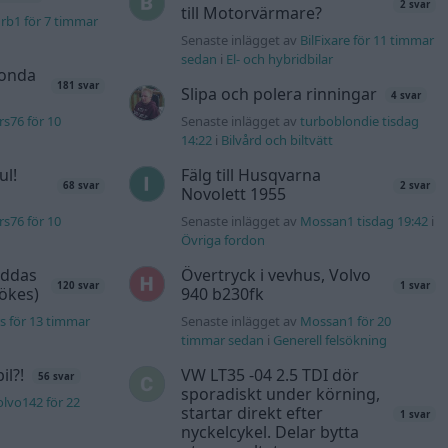
2 svar
till Motorvärmare?
rb1 för 7 timmar
Senaste inlägget av
BilFixare för 11 timmar
sedan
i
El- och hybridbilar
Honda
181 svar
Slipa och polera rinningar
4 svar
s76 för 10
Senaste inlägget av
turboblondie tisdag
14:22
i
Bilvård och biltvätt
ul!
Fälg till Husqvarna
68 svar
2 svar
Novolett 1955
s76 för 10
Senaste inlägget av
Mossan1 tisdag 19:42
i
Övriga fordon
äddas
Övertryck i vevhus, Volvo
120 svar
1 svar
sökes)
940 b230fk
s för 13 timmar
Senaste inlägget av
Mossan1 för 20
timmar sedan
i
Generell felsökning
l?!
VW LT35 -04 2.5 TDI dör
56 svar
sporadiskt under körning,
lvo142 för 22
startar direkt efter
1 svar
nyckelcykel. Delar bytta