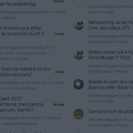
23 svar
elt fel anledning.
Senaste inlägget av
Maru
te inlägget av
granadadr för 1 timme
sedan
i
Projekt
n
i
Allmänt
Renovering av en 
t bromstryck efter
Civic Aerodeck VTi
 av bromsok (Golf V
5 svar
Senaste inlägget av
Xeber
timmar sedan
i
Projekt
te inlägget av
Hemmafix för 10
Antikrundan på 4 hj
ar sedan
i
Chassi, bromsar,
Ford Model T 1923
mission och däck
Senaste inlägget av
Xeber
 man ha mindre ström
timmar sedan
i
Projekt
2 svar
 Motorvärmare?
Manta b som ska r
te inlägget av
BilFixare för 11 timmar
(kaross eller delar 
n
i
El- och hybridbilar
Senaste inlägget av
Tyfor
Ceed 2017
sedan
i
Projekt
eritorsk med jämna
46 svar
anrum. Varför?
Camaro som bruksbi
te inlägget av
Ansan för 15 timmar
Senaste inlägget av
Ev_vo
n
i
Generell felsökning
timmar sedan
i
Projekt