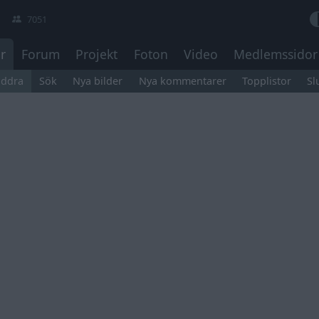
7051
r
Forum
Projekt
Foton
Video
Medlemssidor
äddra
Sök
Nya bilder
Nya kommentarer
Topplistor
Sl