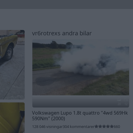
vr6rotrexs andra bilar
20
12
Volkswagen Lupo 1.8t quattro
"4wd 569Hk
590Nm"
(2000)
128 046 visningar
304 kommentarer
660