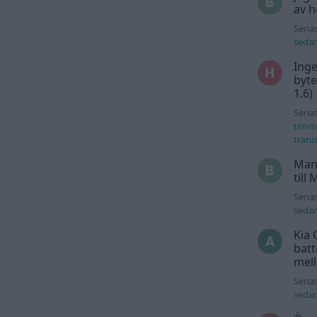
av h
Senas
seda
Inge
byte
1.6)
Senas
timm
trans
Man
till
Senas
seda
Kia 
batt
mell
Senas
seda