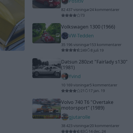
Positiv
20
5
82 437 visningar
24 kommentarer
73
Volkswagen 1300 (1966)
VW-Tedden
18
35 196 visningar
153 kommentarer
249
8 juli 19
Datsun 280zxt
"Fairlady s130"
(1981)
13
Yvind
10 169 visningar
5 kommentarer
21
17 jan. 19
Volvo 740 T6
"Overtake
motorsport"
(1989)
20
12
gjutarolle
38 423 visningar
20 kommentarer
83
14 dec. 24