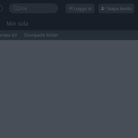
Sök
Logga in
Skapa konto
Min sida
umpa bil
Slumpade bilder