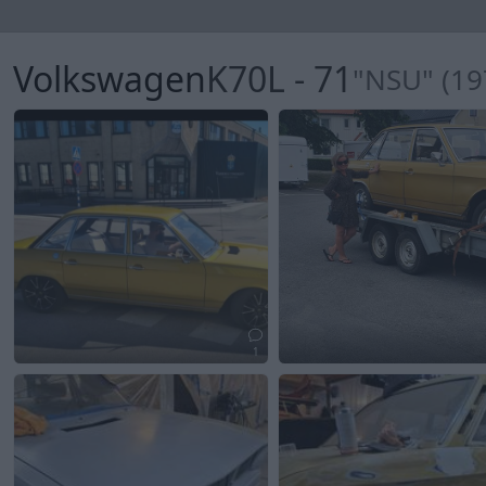
Volkswagen
K70L - 71
"NSU" (19
1