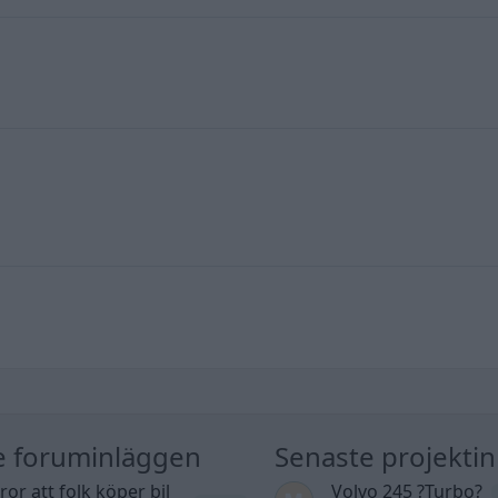
e foruminläggen
Senaste projekti
tror att folk köper bil
Volvo 245 ?Turbo?