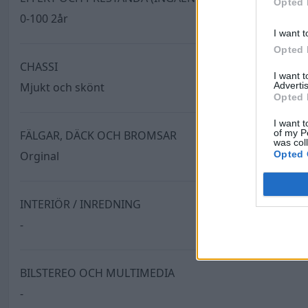
Opted 
0-100 2år
I want t
Opted 
CHASSI
I want 
Advertis
Mjukt och skönt
Opted 
I want t
of my P
FÄLGAR, DÄCK OCH BROMSAR
was col
Opted 
Orginal
INTERIÖR / INREDNING
-
BILSTEREO OCH MULTIMEDIA
-