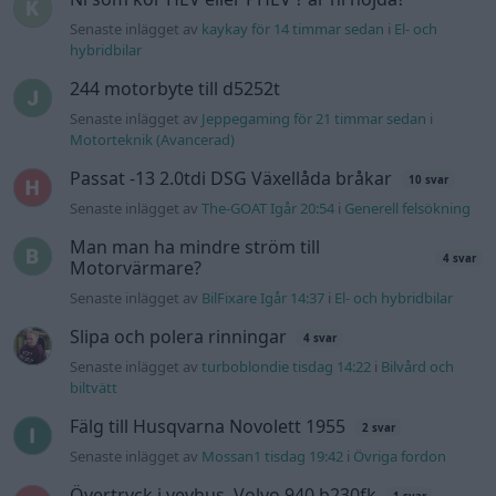
Senaste inlägget av
kaykay för 14 timmar sedan
i
El- och
hybridbilar
244 motorbyte till d5252t
Senaste inlägget av
Jeppegaming för 21 timmar sedan
i
Motorteknik (Avancerad)
Passat -13 2.0tdi DSG Växellåda bråkar
10 svar
Senaste inlägget av
The-GOAT Igår 20:54
i
Generell felsökning
Man man ha mindre ström till
4 svar
Motorvärmare?
Senaste inlägget av
BilFixare Igår 14:37
i
El- och hybridbilar
Slipa och polera rinningar
4 svar
Senaste inlägget av
turboblondie tisdag 14:22
i
Bilvård och
biltvätt
Fälg till Husqvarna Novolett 1955
2 svar
Senaste inlägget av
Mossan1 tisdag 19:42
i
Övriga fordon
Övertryck i vevhus, Volvo 940 b230fk