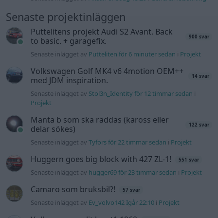
Senaste projektinläggen
Puttelitens projekt Audi S2 Avant. Back
900 svar
to basic. + garagefix.
Senaste inlägget av
Putteliten för 6 minuter sedan
i
Projekt
Volkswagen Golf MK4 v6 4motion OEM++
14 svar
med JDM inspiration.
Senaste inlägget av
Stol3n_Identity för 12 timmar sedan
i
Projekt
Manta b som ska räddas (kaross eller
122 svar
delar sökes)
Senaste inlägget av
Tyfors för 22 timmar sedan
i
Projekt
Huggern goes big block with 427 ZL-1!
551 svar
Senaste inlägget av
hugger69 för 23 timmar sedan
i
Projekt
Camaro som bruksbil?!
57 svar
Senaste inlägget av
Ev_volvo142 Igår 22:10
i
Projekt