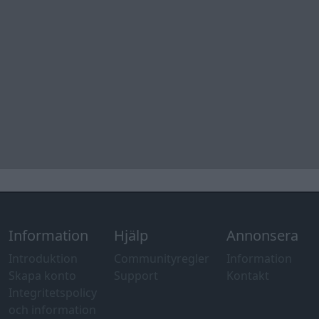
Information
Hjälp
Annonsera
Introduktion
Communityregler
Information
Skapa konto
Support
Kontakt
Integritetspolicy
och information
om användning
av cookies
Övrig
information
Övrigt
Tips och
förslag
Felanmälan
®
GARAGET
v13.2 Copyright © 2001-2026 Garaget Media AB