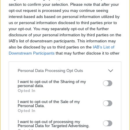
section to confirm your selection. Please note that after your
opt-out request is processed you may continue seeing
interest-based ads based on personal information utilized by
us or personal information disclosed to third parties prior to
your opt-out. You may separately opt-out of the further
Senaste foruminläggen
disclosure of your personal information by third parties on the
Detta köpte jag nyss-tråden
9736 svar
IAB’s list of downstream participants. This information may
also be disclosed by us to third parties on the
IAB’s List of
Senaste inlägget av
Jesper328 för 14 minuter sedan
i
Off topic
Downstream Participants
that may further disclose it to other
ID 4 vs EX 40 ?
4 svar
third parties.
Senaste inlägget av
MickeEng för 4 timmar sedan
i
El- och
Personal Data Processing Opt Outs
hybridbilar
Jag tror att folk köper bil av helt fel
I want to opt-out of the Sharing of my
33 svar
personal data.
anledning.
Opted In
Senaste inlägget av
Jokabsson för 8 timmar sedan
i
Allmänt
I want to opt-out of the Sale of my
Ford Mustang e Mac 2023
4 svar
Personal Data.
Opted In
Senaste inlägget av
KenthIJ2 för 9 timmar sedan
i
El- och
hybridbilar
I want to opt-out of processing my
Personal Data for Targeted Advertising.
Ni som kör HEV eller PHEV ? är ni nöjda?