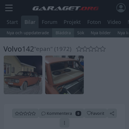
Start
Bilar
Forum
Projekt
Foton
Video
Nya och uppdaterade
Bläddra
Sök
Nya bilder
Nya 
Volvo
142
"epan" (1972)
Kommentera
Favorit
0