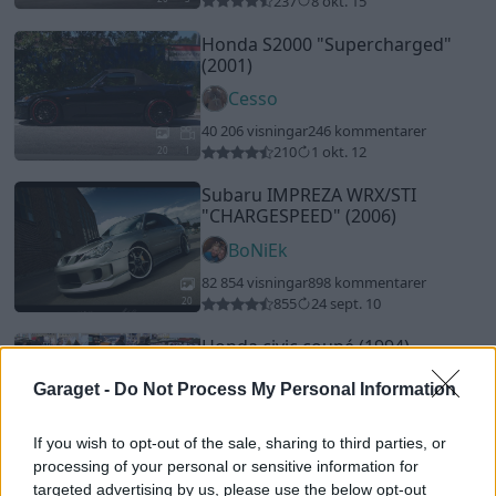
237
8 okt. 15
Honda S2000
"Supercharged"
(2001)
Cesso
40 206 visningar
246 kommentarer
210
1 okt. 12
20
1
Subaru IMPREZA WRX/STI
"CHARGESPEED"
(2006)
BoNiEk
82 854 visningar
898 kommentarer
855
24 sept. 10
20
Honda civic coupé (1994)
staveen
Garaget -
Do Not Process My Personal Information
29 207 visningar
238 kommentarer
202
22 dec. 21
If you wish to opt-out of the sale, sharing to third parties, or
12
processing of your personal or sensitive information for
targeted advertising by us, please use the below opt-out