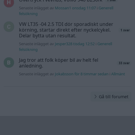
1 svar
Senaste inlägget av
Mossan1 onsdag 11:07
i
Generell
felsökning
VW LT35 -04 2.5 TDI dör sporadiskt under
körning, startar direkt efter nyckelcykel.
1 svar
Delar bytta utan resultat.
Senaste inlägget av
Jesper328 tisdag 12:52
i
Generell
felsökning
Jag tror att folk köper bil av helt fel
33 svar
anledning.
Senaste inlägget av
Jokabsson för 8 timmar sedan
i
Allmänt
Gå till forumet