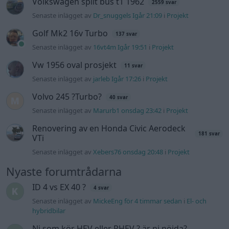
Volkswagen split bus t1 1962
2559 svar
Senaste inlägget av
Dr_snuggels Igår 21:09
i
Projekt
Golf Mk2 16v Turbo
137 svar
Senaste inlägget av
16vt4m Igår 19:51
i
Projekt
Vw 1956 oval prosjekt
11 svar
Senaste inlägget av
jarleb Igår 17:26
i
Projekt
Volvo 245 ?Turbo?
40 svar
Senaste inlägget av
Marurb1 onsdag 23:42
i
Projekt
Renovering av en Honda Civic Aerodeck
181 svar
VTi
Senaste inlägget av
Xebers76 onsdag 20:48
i
Projekt
Nyaste forumtrådarna
ID 4 vs EX 40 ?
4 svar
Senaste inlägget av
MickeEng för 4 timmar sedan
i
El- och
hybridbilar
Ni som kör HEV eller PHEV ? är ni nöjda?