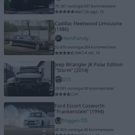
70 287 visningar
437 kommentarer
468
20 sept. 15
20
Cadillac Fleetwood Limousine
(1986)
HemiFamily
52 676 visningar
264 kommentarer
308
4 okt. 16
20
Jeep Wrangler JK Polar Edition
"Storm"
(2014)
DTS
29 091 visningar
39 kommentarer
41
20
Ford Escort Cosworth
"Frankenstein"
(1994)
Stiggen-TIS
40 903 visningar
26 kommentarer
20
3