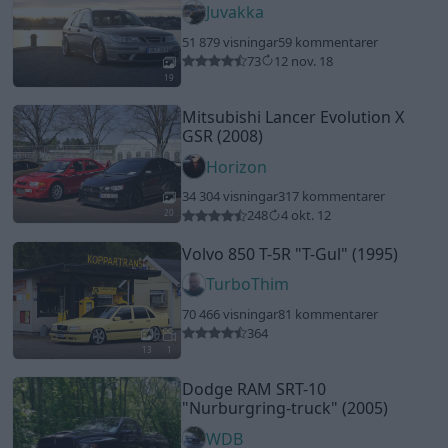
Juvakka
51 879 visningar
59 kommentarer
73
12 nov. 18
19
Mitsubishi Lancer Evolution X
GSR (2008)
Horizon
34 304 visningar
317 kommentarer
248
4 okt. 12
20
Volvo 850 T-5R
"T-Gul"
(1995)
TurboThim
70 466 visningar
81 kommentarer
364
13
1
Dodge RAM SRT-10
"Nurburgring-truck"
(2005)
WDB