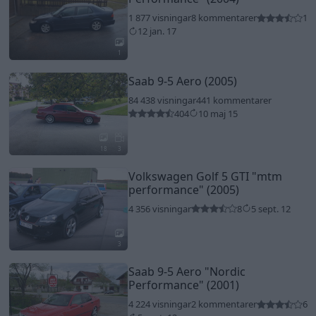
1 877 visningar
8 kommentarer
1
12 jan. 17
1
Saab 9-5 Aero (2005)
84 438 visningar
441 kommentarer
404
10 maj 15
18
3
Volkswagen Golf 5 GTI
"mtm
performance"
(2005)
4 356 visningar
8
5 sept. 12
3
Saab 9-5 Aero
"Nordic
Performance"
(2001)
4 224 visningar
2 kommentarer
6