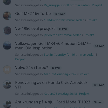
Senaste inlägget av
Dr_snuggels för 8 timmar sedan
i
Projekt
Golf Mk2 16v Turbo
137 svar
Senaste inlägget av
16vt4m för 10 timmar sedan
i
Projekt
Vw 1956 oval prosjekt
11 svar
Senaste inlägget av
jarleb för 12 timmar sedan
i
Projekt
Volkswagen Golf MK4 v6 4motion OEM++
12 svar
med JDM inspiration.
Senaste inlägget av
Stol3n_Identity för 16 timmar sedan
i
Projekt
Volvo 245 ?Turbo?
40 svar
Senaste inlägget av
Marurb1 onsdag 23:42
i
Projekt
Renovering av en Honda Civic Aerodeck
181 svar
VTi
Senaste inlägget av
Xebers76 onsdag 20:48
i
Projekt
Antikrundan på 4 hjul! Ford Model T 1923
68 svar