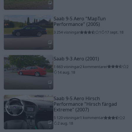
2
Saab 9-5 Aero
"MapTun
Performance"
(2005)
3 254 visningar
1
17 sept. 18
4
Saab 9-3 Aero (2001)
1 663 visningar
2 kommentarer
2
14 aug. 18
3
Saab 9-5 Aero Hirsch
Performance
"Hirsch färgad
Extreme"
(2007)
5 120 visningar
1 kommentar
2
2 aug. 18
2