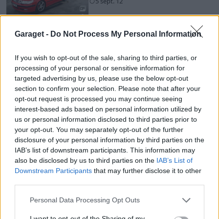
5 sept. 12
2
Garaget -
Do Not Process My Personal Information
If you wish to opt-out of the sale, sharing to third parties, or
processing of your personal or sensitive information for
targeted advertising by us, please use the below opt-out
section to confirm your selection. Please note that after your
Senaste foruminläggen
opt-out request is processed you may continue seeing
interest-based ads based on personal information utilized by
244 motorbyte till d5252t
us or personal information disclosed to third parties prior to
Senaste inlägget av
Jeppegaming för 5 timmar sedan
i
your opt-out. You may separately opt-out of the further
Motorteknik (Avancerad)
disclosure of your personal information by third parties on the
IAB’s list of downstream participants. This information may
Passat -13 2.0tdi DSG Växellåda bråkar
10 svar
also be disclosed by us to third parties on the
IAB’s List of
Senaste inlägget av
The-GOAT för 9 timmar sedan
i
Generell
Downstream Participants
that may further disclose it to other
felsökning
third parties.
Jag tror att folk köper bil av helt fel
30 svar
Personal Data Processing Opt Outs
anledning.
Senaste inlägget av
The-GOAT för 11 timmar sedan
i
Allmänt
I want to opt-out of the Sharing of my