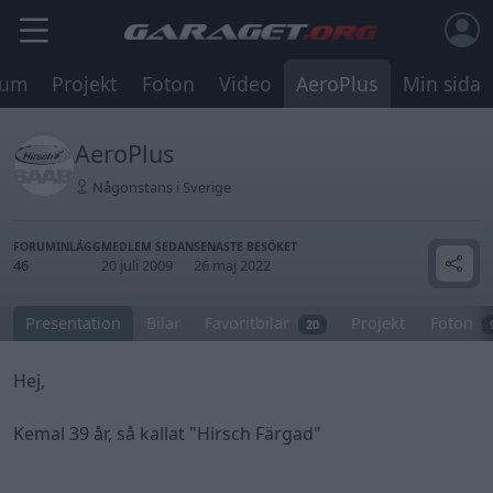
rum
Projekt
Foton
Video
AeroPlus
Min sida
AeroPlus
Någonstans i Sverige
FORUMINLÄGG
MEDLEM SEDAN
SENASTE BESÖKET
46
20 juli 2009
26 maj 2022
Presentation
Bilar
Favoritbilar
Projekt
Foton
20
Hej,
Kemal 39 år, så kallat "Hirsch Färgad"