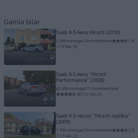
Gamla bilar
Saab 9-5 Aero Hirsch (2010)
2 549 visningar
2 kommentarer
4
19 feb. 22
5
Saab 9-5 Aero
"Hirsch
Performance"
(2008)
42 206 visningar
111 kommentarer
78
17 okt. 21
18
1
Saab 9-3 vector
"Hirsch mjölkis"
(2009)
1 709 visningar
2 kommentarer
3
17 okt. 21