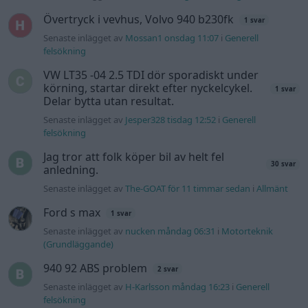
Övertryck i vevhus, Volvo 940 b230fk
1 svar
Senaste inlägget av
Mossan1 onsdag 11:07
i
Generell
felsökning
VW LT35 -04 2.5 TDI dör sporadiskt under
körning, startar direkt efter nyckelcykel.
1 svar
Delar bytta utan resultat.
Senaste inlägget av
Jesper328 tisdag 12:52
i
Generell
felsökning
Jag tror att folk köper bil av helt fel
30 svar
anledning.
Senaste inlägget av
The-GOAT för 11 timmar sedan
i
Allmänt
Ford s max
1 svar
Senaste inlägget av
nucken måndag 06:31
i
Motorteknik
(Grundläggande)
940 92 ABS problem
2 svar
Senaste inlägget av
H-Karlsson måndag 16:23
i
Generell
felsökning