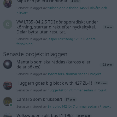
Slipa och polera rinningar
4 svar
Senaste inlägget av
turboblondie tisdag 14:22
i
Bilvård och
biltvätt
VW LT35 -04 2.5 TDI dör sporadiskt under
körning, startar direkt efter nyckelcykel.
1 svar
Delar bytta utan resultat.
Senaste inlägget av
Jesper328 tisdag 12:52
i
Generell
felsökning
Senaste projektinläggen
Manta b som ska räddas (kaross eller
122 svar
delar sökes)
Senaste inlägget av
Tyfors för 6 timmar sedan
i
Projekt
Huggern goes big block with 427 ZL-1!
551 svar
Senaste inlägget av
hugger69 för 7 timmar sedan
i
Projekt
Camaro som bruksbil?!
57 svar
Senaste inlägget av
Ev_volvo142 för 7 timmar sedan
i
Projekt
Volkswagen split bus t1 1962
2559 svar