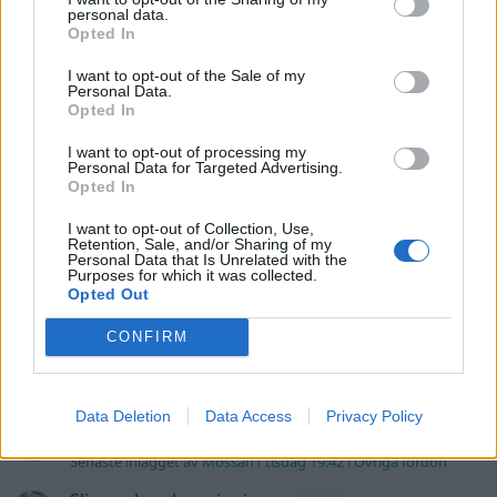
personal data.
Man man ha mindre ström till
Opted In
4 svar
Motorvärmare?
I want to opt-out of the Sale of my
Senaste inlägget av
BilFixare för 15 timmar sedan
i
El- och
Personal Data.
hybridbilar
Opted In
Inget bromstryck efter byte av bromsok
I want to opt-out of processing my
6 svar
(Golf V 1.6)
Personal Data for Targeted Advertising.
Opted In
Senaste inlägget av
jaka54 för 20 timmar sedan
i
Chassi,
bromsar, transmission och däck
I want to opt-out of Collection, Use,
Retention, Sale, and/or Sharing of my
Kia Ceed 2017 batteritorsk med jämna
Personal Data that Is Unrelated with the
46 svar
mellanrum. Varför?
Purposes for which it was collected.
Opted Out
Senaste inlägget av
Ansan onsdag 15:29
i
Generell felsökning
CONFIRM
Övertryck i vevhus, Volvo 940 b230fk
1 svar
Senaste inlägget av
Mossan1 onsdag 11:07
i
Generell
felsökning
Data Deletion
Data Access
Privacy Policy
Fälg till Husqvarna Novolett 1955
2 svar
Senaste inlägget av
Mossan1 tisdag 19:42
i
Övriga fordon