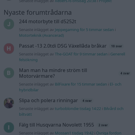
Senaste inlägget av
Xebers76 onsdag 20:38
i
Projekt
Nyaste forumtrådarna
244 motorbyte till d5252t
Senaste inlägget av
Jeppegaming för 5 timmar sedan
i
Motorteknik (Avancerad)
Passat -13 2.0tdi DSG Växellåda bråkar
10 svar
Senaste inlägget av
The-GOAT för 9 timmar sedan
i
Generell
felsökning
Man man ha mindre ström till
4 svar
Motorvärmare?
Senaste inlägget av
BilFixare för 15 timmar sedan
i
El- och
hybridbilar
Slipa och polera rinningar
4 svar
Senaste inlägget av
turboblondie tisdag 14:22
i
Bilvård och
biltvätt
Fälg till Husqvarna Novolett 1955
2 svar
Senaste inlägget av
Mossan1 tisdag 19:42
i
Övriga fordon