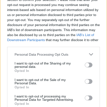
opt-out request is processed you may continue seeing
244 motorbyte till d5252t
interest-based ads based on personal information utilized by
Senaste inlägget av
Jeppegaming fredag 00:53
i
Motorteknik
us or personal information disclosed to third parties prior to
(Avancerad)
your opt-out. You may separately opt-out of the further
disclosure of your personal information by third parties on the
Passat -13 2.0tdi DSG Växellåda bråkar
10 svar
IAB’s list of downstream participants. This information may
Senaste inlägget av
The-GOAT torsdag 20:54
i
Generell
also be disclosed by us to third parties on the
IAB’s List of
felsökning
Downstream Participants
that may further disclose it to other
third parties.
Man man ha mindre ström till
4 svar
Motorvärmare?
Personal Data Processing Opt Outs
Senaste inlägget av
BilFixare torsdag 14:37
i
El- och hybridbilar
I want to opt-out of the Sharing of my
Senaste projektinläggen
personal data.
Opted In
Vw 1956 oval prosjekt
12 svar
I want to opt-out of the Sale of my
Senaste inlägget av
jarleb för 12 timmar sedan
i
Projekt
Personal Data.
Opted In
Puttelitens projekt Audi S2 Avant. Back
900 svar
to basic. + garagefix.
I want to opt-out of processing my
Senaste inlägget av
Putteliten fredag 22:10
i
Projekt
Personal Data for Targeted Advertising.
Opted In