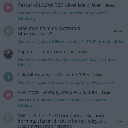
Passat -13 2.0tdi DSG Växellåda bråkar
10 svar
Senaste inlägget av
The-GOAT torsdag 20:54
i
Generell
felsökning
Man man ha mindre ström till
4 svar
Motorvärmare?
Senaste inlägget av
BilFixare torsdag 14:37
i
El- och hybridbilar
Slipa och polera rinningar
4 svar
Senaste inlägget av
turboblondie tisdag 14:22
i
Bilvård och
biltvätt
Fälg till Husqvarna Novolett 1955
2 svar
Senaste inlägget av
Mossan1 tisdag 19:42
i
Övriga fordon
Övertryck i vevhus, Volvo 940 b230fk
1 svar
Senaste inlägget av
Mossan1 onsdag 11:07
i
Generell
felsökning
VW LT35 -04 2.5 TDI dör sporadiskt under
körning, startar direkt efter nyckelcykel.
1 svar
Delar bytta utan resultat.