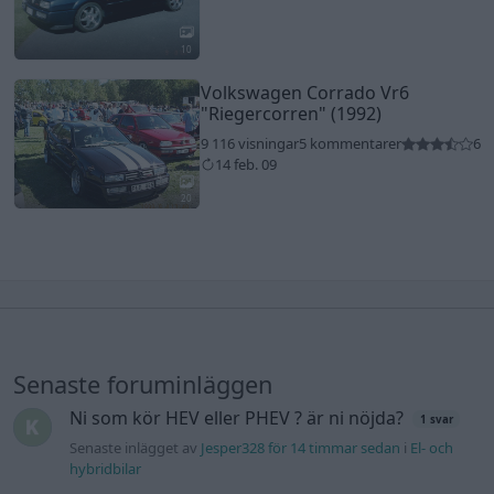
10
Volkswagen Corrado Vr6
"Riegercorren"
(1992)
9 116 visningar
5 kommentarer
6
14 feb. 09
20
Senaste foruminläggen
Ni som kör HEV eller PHEV ? är ni nöjda?
1 svar
Senaste inlägget av
Jesper328 för 14 timmar sedan
i
El- och
hybridbilar