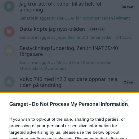
Jag tror att folk köper bil av helt fel
36 svar
anledning.
Senaste inlägget av
The-GOAT för 19 timmar sedan
i
Allmänt
Detta köpte jag nyss-tråden
9743 svar
Senaste inlägget av
Jesper328 för 21 timmar sedan
i
Off topic
Bestyckningsfundering. Zenith INAT 35/40
förgasare
Senaste inlägget av
Mossan1 för 23 timmar sedan
i
Motorteknik (Avancerad)
Volvo 740 med lh2.2 spridare öppnar hela
2 svar
tiden på tändning.
Senaste inlägget av
KlevaRaggarn fredag 23:57
i
Generell
felsökning
Garaget -
Do Not Process My Personal Information
ID 4 vs EX 40 ?
4 svar
Senaste inlägget av
MickeEng fredag 18:13
i
El- och hybridbilar
If you wish to opt-out of the sale, sharing to third parties, or
processing of your personal or sensitive information for
Ford Mustang e Mac 2023
4 svar
targeted advertising by us, please use the below opt-out
Senaste inlägget av
KenthIJ2 fredag 12:37
i
El- och hybridbilar
section to confirm your selection. Please note that after your