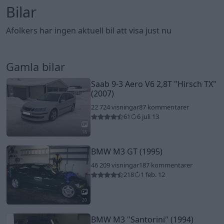
Bilar
Afolkers har ingen aktuell bil att visa just nu
Gamla bilar
Saab 9-3 Aero V6 2,8T
"Hirsch TX"
(2007)
22 724 visningar
87 kommentarer
61
6 juli 13
18
BMW M3 GT (1995)
46 209 visningar
187 kommentarer
218
1 feb. 12
20
BMW M3
"Santorini"
(1994)