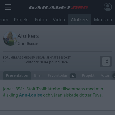
rum
Projekt
Foton
Video
Afolkers
Min sida
Afolkers
Trollhättan
FORUMINLÄGG
MEDLEM SEDAN
SENASTE BESÖKET
11
5 oktober 2004
4 januari 2024
Presentation
Bilar
Favoritbilar
Projekt
Foton
47
Jonas, 35år! Stolt Trollhättebo tillsammans med min
älskling
Ann-Louise
och våran älskade dotter Tuva.