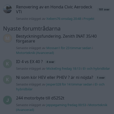
Renovering av en Honda Civic Aerodeck
181 svar
VTi
Senaste inlägget av
Xebers76 onsdag 20:48
i
Projekt
Nyaste forumtrådarna
Bestyckningsfundering. Zenith INAT 35/40
förgasare
Senaste inlägget av
Mossan1 för 23 timmar sedan
i
Motorteknik (Avancerad)
ID 4 vs EX 40 ?
4 svar
Senaste inlägget av
MickeEng fredag 18:13
i
El- och hybridbilar
Ni som kör HEV eller PHEV ? är ni nöjda?
1 svar
Senaste inlägget av
Jesper328 för 14 timmar sedan
i
El- och
hybridbilar
244 motorbyte till d5252t
Senaste inlägget av
Jeppegaming fredag 00:53
i
Motorteknik
(Avancerad)