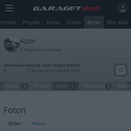
Forum
Projekt
Foton
Video
Azzer
Min sida
Azzer
Någonstans i Sverige
FORUMINLÄGG
MEDLEM SEDAN
SENASTE BESÖKET
5
27 januari 2011
2 oktober 2018
voritbilar
Projekt
Foton
Videoklipp
Vänne
16
1
3
Foton
Bilder
Album