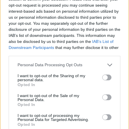
(Avancerad)
opt-out request is processed you may continue seeing
interest-based ads based on personal information utilized by
Passat -13 2.0tdi DSG Växellåda bråkar
10 svar
us or personal information disclosed to third parties prior to
Senaste inlägget av
The-GOAT torsdag 20:54
i
Generell
your opt-out. You may separately opt-out of the further
felsökning
disclosure of your personal information by third parties on the
IAB’s list of downstream participants. This information may
Senaste projektinläggen
also be disclosed by us to third parties on the
IAB’s List of
Volvo Amazon 1965
85 svar
Downstream Participants
that may further disclose it to other
third parties.
Senaste inlägget av
tomhjort för 31 minuter sedan
i
Projekt
A90 Supra
Personal Data Processing Opt Outs
387 svar
Senaste inlägget av
Rikard_Persson för 2 timmar sedan
i
I want to opt-out of the Sharing of my
Projekt
personal data.
Opted In
Vw 1956 oval prosjekt
12 svar
Senaste inlägget av
jarleb för 18 timmar sedan
i
Projekt
I want to opt-out of the Sale of my
Personal Data.
Opted In
Puttelitens projekt Audi S2 Avant. Back
900 svar
to basic. + garagefix.
I want to opt-out of processing my
Senaste inlägget av
Putteliten fredag 22:10
i
Projekt
Personal Data for Targeted Advertising.
Opted In