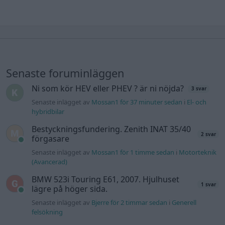
Senaste foruminläggen
Ni som kör HEV eller PHEV ? är ni nöjda?
3 svar
Senaste inlägget av
Mossan1 för 37 minuter sedan
i
El- och
hybridbilar
Bestyckningsfundering. Zenith INAT 35/40
2 svar
förgasare
Senaste inlägget av
Mossan1 för 1 timme sedan
i
Motorteknik
(Avancerad)
BMW 523i Touring E61, 2007. Hjulhuset
1 svar
lägre på höger sida.
Senaste inlägget av
Bjerre för 2 timmar sedan
i
Generell
felsökning