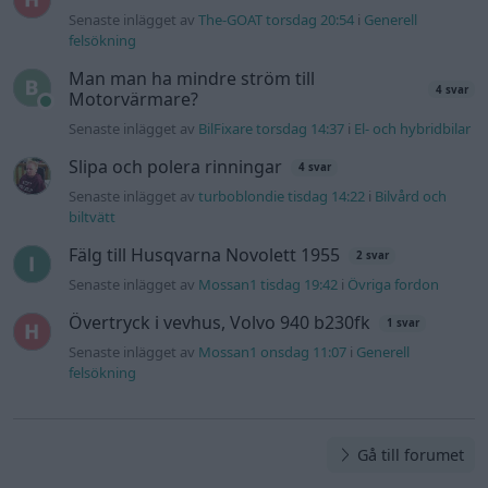
Senaste inlägget av
The-GOAT torsdag 20:54
i
Generell
felsökning
Man man ha mindre ström till
4 svar
Motorvärmare?
Senaste inlägget av
BilFixare torsdag 14:37
i
El- och hybridbilar
Slipa och polera rinningar
4 svar
Senaste inlägget av
turboblondie tisdag 14:22
i
Bilvård och
biltvätt
Fälg till Husqvarna Novolett 1955
2 svar
Senaste inlägget av
Mossan1 tisdag 19:42
i
Övriga fordon
Övertryck i vevhus, Volvo 940 b230fk
1 svar
Senaste inlägget av
Mossan1 onsdag 11:07
i
Generell
felsökning
Gå till forumet