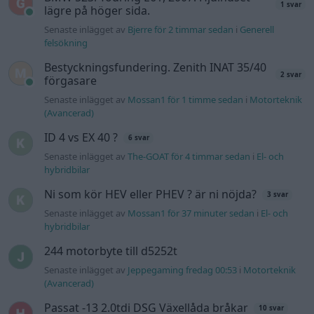
1 svar
lägre på höger sida.
Senaste inlägget av
Bjerre för 2 timmar sedan
i
Generell
felsökning
Bestyckningsfundering. Zenith INAT 35/40
2 svar
förgasare
Senaste inlägget av
Mossan1 för 1 timme sedan
i
Motorteknik
(Avancerad)
ID 4 vs EX 40 ?
6 svar
Senaste inlägget av
The-GOAT för 4 timmar sedan
i
El- och
hybridbilar
Ni som kör HEV eller PHEV ? är ni nöjda?
3 svar
Senaste inlägget av
Mossan1 för 37 minuter sedan
i
El- och
hybridbilar
244 motorbyte till d5252t
Senaste inlägget av
Jeppegaming fredag 00:53
i
Motorteknik
(Avancerad)
Passat -13 2.0tdi DSG Växellåda bråkar
10 svar