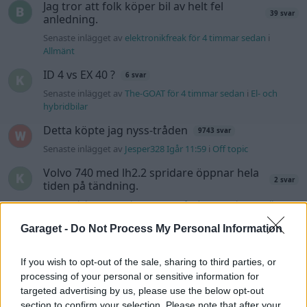
Jag tror att folk köper bil av helt fel
39 svar
anledning.
Senaste inlägget av
elektronikfreak för 4 timmar sedan
i
Allmänt
ID 4 vs EX 40 ?
6 svar
Senaste inlägget av
The-GOAT för 4 timmar sedan
i
El- och
hybridbilar
Detta köpte jag nyss-tråden
9743 svar
Senaste inlägget av
Jesper328 Igår 11:59
i
Off topic
Volvo 740 med lh2.2 spridare öppnar hela
2 svar
tiden på tändning.
Senaste inlägget av
KlevaRaggarn fredag 23:57
i
Generell
felsökning
Garaget -
Do Not Process My Personal Information
Ford Mustang e Mac 2023
4 svar
Senaste inlägget av
KenthIJ2 fredag 12:37
i
El- och hybridbilar
If you wish to opt-out of the sale, sharing to third parties, or
processing of your personal or sensitive information for
244 motorbyte till d5252t
targeted advertising by us, please use the below opt-out
Senaste inlägget av
Jeppegaming fredag 00:53
i
Motorteknik
section to confirm your selection. Please note that after your