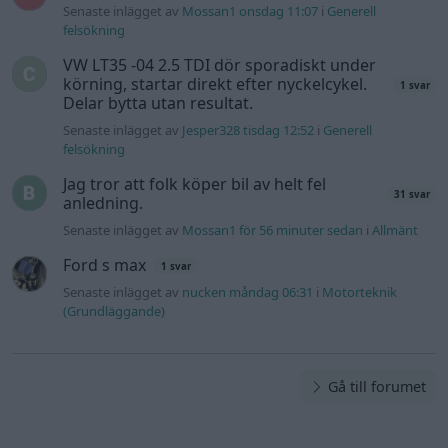
Senaste inlägget av
Mossan1 onsdag 11:07
i
Generell
felsökning
VW LT35 -04 2.5 TDI dör sporadiskt under
körning, startar direkt efter nyckelcykel.
1 svar
Delar bytta utan resultat.
Senaste inlägget av
Jesper328 tisdag 12:52
i
Generell
felsökning
Jag tror att folk köper bil av helt fel
31 svar
anledning.
Senaste inlägget av
Mossan1 för 56 minuter sedan
i
Allmänt
Ford s max
1 svar
Senaste inlägget av
nucken måndag 06:31
i
Motorteknik
(Grundläggande)
Gå till forumet