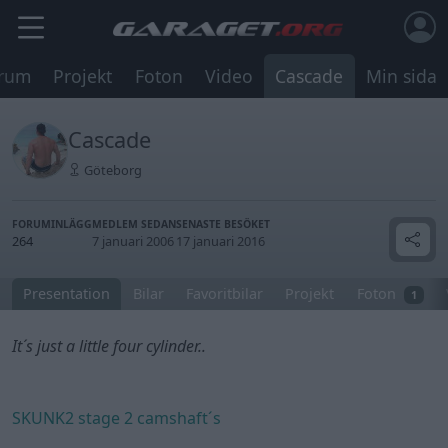
rum
Projekt
Foton
Video
Cascade
Min sida
Cascade
Göteborg
FORUMINLÄGG
MEDLEM SEDAN
SENASTE BESÖKET
264
7 januari 2006
17 januari 2016
Presentation
Bilar
Favoritbilar
Projekt
Foton
1
It´s just a little four cylinder..
SKUNK2 stage 2 camshaft´s