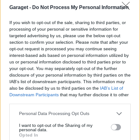
Slipa och polera rinningar
4 svar
Garaget -
Do Not Process My Personal Information
Senaste inlägget av
turboblondie tisdag 14:22
i
Bilvård och
biltvätt
If you wish to opt-out of the sale, sharing to third parties, or
processing of your personal or sensitive information for
Senaste projektinläggen
targeted advertising by us, please use the below opt-out
Volkswagen Golf MK4 v6 4motion OEM++
section to confirm your selection. Please note that after your
14 svar
med JDM inspiration.
opt-out request is processed you may continue seeing
Senaste inlägget av
Stol3n_Identity för 36 minuter sedan
i
interest-based ads based on personal information utilized by
Projekt
us or personal information disclosed to third parties prior to
your opt-out. You may separately opt-out of the further
Ni som kör HEV eller PHEV ? är ni nöjda?
disclosure of your personal information by third parties on the
Senaste inlägget av
kaykay för 3 timmar sedan
i
Projekt
IAB’s list of downstream participants. This information may
also be disclosed by us to third parties on the
IAB’s List of
Manta b som ska räddas (kaross eller
Downstream Participants
that may further disclose it to other
122 svar
delar sökes)
third parties.
Senaste inlägget av
Tyfors för 11 timmar sedan
i
Projekt
Personal Data Processing Opt Outs
Huggern goes big block with 427 ZL-1!
551 svar
Senaste inlägget av
hugger69 för 11 timmar sedan
i
Projekt
I want to opt-out of the Sharing of my
personal data.
Opted In
Camaro som bruksbil?!
57 svar