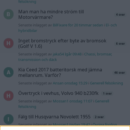
felsökning
Man man ha mindre ström till
4 svar
Motorvärmare?
Senaste inlägget av
BilFixare för 20 timmar sedan
i
El- och
hybridbilar
Inget bromstryck efter byte av bromsok
6 svar
(Golf V 1.6)
Senaste inlägget av
jaka54 Igår 09:48
i
Chassi, bromsar,
transmission och däck
Kia Ceed 2017 batteritorsk med jämna
46 svar
mellanrum. Varför?
Senaste inlägget av
Ansan onsdag 15:29
i
Generell felsökning
Övertryck i vevhus, Volvo 940 b230fk
1 svar
Senaste inlägget av
Mossan1 onsdag 11:07
i
Generell
felsökning
Fälg till Husqvarna Novolett 1955
2 svar
Senaste inlägget av
Mossan1 tisdag 19:42
i
Övriga fordon