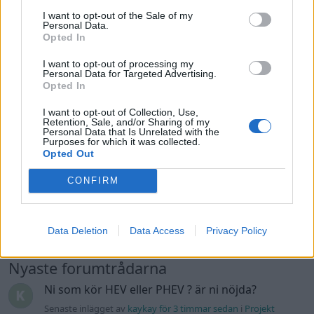
Senaste inlägget av
Ev_volvo142 för 12 timmar sedan
i
Projekt
I want to opt-out of the Sale of my
Personal Data.
Volkswagen split bus t1 1962
Opted In
2559 svar
Senaste inlägget av
Dr_snuggels för 13 timmar sedan
i
Projekt
I want to opt-out of processing my
Personal Data for Targeted Advertising.
Golf Mk2 16v Turbo
137 svar
Opted In
Senaste inlägget av
16vt4m för 14 timmar sedan
i
Projekt
I want to opt-out of Collection, Use,
Vw 1956 oval prosjekt
Retention, Sale, and/or Sharing of my
11 svar
Personal Data that Is Unrelated with the
Senaste inlägget av
jarleb för 17 timmar sedan
i
Projekt
Purposes for which it was collected.
Opted Out
Volvo 245 ?Turbo?
40 svar
CONFIRM
Senaste inlägget av
Marurb1 onsdag 23:42
i
Projekt
Renovering av en Honda Civic Aerodeck
181 svar
VTi
Data Deletion
Data Access
Privacy Policy
Senaste inlägget av
Xebers76 onsdag 20:48
i
Projekt
Nyaste forumtrådarna
Ni som kör HEV eller PHEV ? är ni nöjda?
Senaste inlägget av
kaykay för 3 timmar sedan
i
Projekt