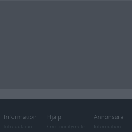
Information
Hjälp
Annonsera
Introduktion
Communityregler
Information
Skapa konto
Support
Kontakt
Integritetspolicy
och information
om användning
av cookies
Övrig
information
Övrigt
Tips och
förslag
Felanmälan