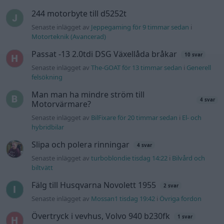
244 motorbyte till d5252t
Senaste inlägget av
Jeppegaming för 9 timmar sedan
i
Motorteknik (Avancerad)
Passat -13 2.0tdi DSG Växellåda bråkar
10 svar
Senaste inlägget av
The-GOAT för 13 timmar sedan
i
Generell
felsökning
Man man ha mindre ström till
4 svar
Motorvärmare?
Senaste inlägget av
BilFixare för 20 timmar sedan
i
El- och
hybridbilar
Slipa och polera rinningar
4 svar
Senaste inlägget av
turboblondie tisdag 14:22
i
Bilvård och
biltvätt
Fälg till Husqvarna Novolett 1955
2 svar
Senaste inlägget av
Mossan1 tisdag 19:42
i
Övriga fordon
Övertryck i vevhus, Volvo 940 b230fk
1 svar