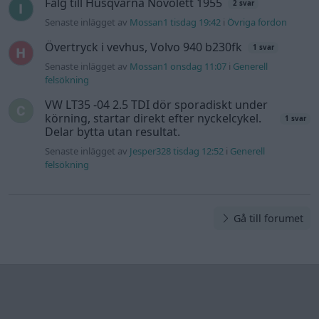
Fälg till Husqvarna Novolett 1955
2 svar
Senaste inlägget av
Mossan1 tisdag 19:42
i
Övriga fordon
Övertryck i vevhus, Volvo 940 b230fk
1 svar
Senaste inlägget av
Mossan1 onsdag 11:07
i
Generell
felsökning
VW LT35 -04 2.5 TDI dör sporadiskt under
körning, startar direkt efter nyckelcykel.
1 svar
Delar bytta utan resultat.
Senaste inlägget av
Jesper328 tisdag 12:52
i
Generell
felsökning
Gå till forumet