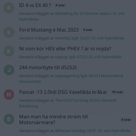
ID 4 vs EX 40 ?
4 svar
Senaste inlägget av
MickeEng för 22 timmar sedan
i
El- och
hybridbilar
Ford Mustang e Mac 2023
4 svar
Senaste inlägget av
KenthIJ2 Igår 12:37
i
El- och hybridbilar
Ni som kör HEV eller PHEV ? är ni nöjda?
Senaste inlägget av
kaykay Igår 07:23
i
El- och hybridbilar
244 motorbyte till d5252t
Senaste inlägget av
Jeppegaming Igår 00:53
i
Motorteknik
(Avancerad)
Passat -13 2.0tdi DSG Växellåda bråkar
10 svar
Senaste inlägget av
The-GOAT torsdag 20:54
i
Generell
felsökning
Man man ha mindre ström till
4 svar
Motorvärmare?
Senaste inlägget av
BilFixare torsdag 14:37
i
El- och hybridbilar