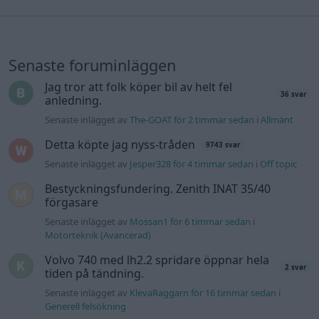
Senaste foruminläggen
Jag tror att folk köper bil av helt fel
36 svar
anledning.
Senaste inlägget av
The-GOAT för 2 timmar sedan
i
Allmänt
Detta köpte jag nyss-tråden
9743 svar
Senaste inlägget av
Jesper328 för 4 timmar sedan
i
Off topic
Bestyckningsfundering. Zenith INAT 35/40
förgasare
Senaste inlägget av
Mossan1 för 6 timmar sedan
i
Motorteknik (Avancerad)
Volvo 740 med lh2.2 spridare öppnar hela
2 svar
tiden på tändning.
Senaste inlägget av
KlevaRaggarn för 16 timmar sedan
i
Generell felsökning