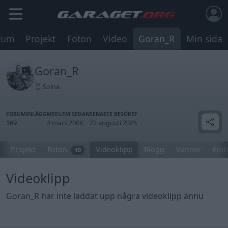
rum
Projekt
Foton
Video
Goran_R
Min sida
Goran_R
Solna
FORUMINLÄGG
MEDLEM SEDAN
SENASTE BESÖKET
169
4 mars 2008
22 augusti 2025
Projekt
Foton
Videoklipp
Blogg
Vänner
Kom
10
Videoklipp
Goran_R har inte laddat upp några videoklipp ännu