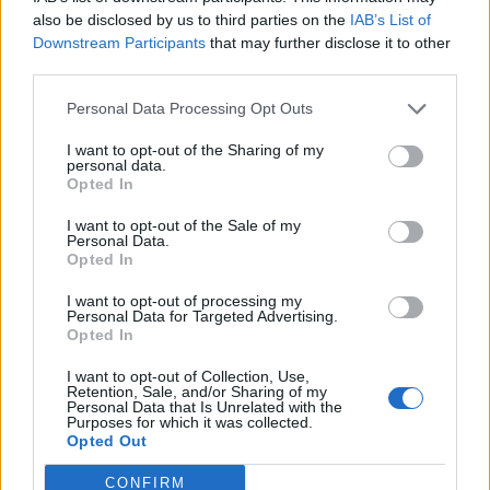
also be disclosed by us to third parties on the
IAB’s List of
Golf Mk2 16v Turbo
137 svar
Downstream Participants
that may further disclose it to other
Senaste inlägget av
16vt4m torsdag 19:51
i
Projekt
third parties.
Vw 1956 oval prosjekt
11 svar
Personal Data Processing Opt Outs
Senaste inlägget av
jarleb torsdag 17:26
i
Projekt
I want to opt-out of the Sharing of my
personal data.
Volvo 245 ?Turbo?
40 svar
Opted In
Senaste inlägget av
Marurb1 onsdag 23:42
i
Projekt
I want to opt-out of the Sale of my
Renovering av en Honda Civic Aerodeck
Personal Data.
181 svar
VTi
Opted In
Senaste inlägget av
Xebers76 onsdag 20:48
i
Projekt
I want to opt-out of processing my
Personal Data for Targeted Advertising.
Nyaste forumtrådarna
Opted In
Bestyckningsfundering. Zenith INAT 35/40
I want to opt-out of Collection, Use,
förgasare
Retention, Sale, and/or Sharing of my
Personal Data that Is Unrelated with the
Senaste inlägget av
Mossan1 för 6 timmar sedan
i
Purposes for which it was collected.
Motorteknik (Avancerad)
Opted Out
ID 4 vs EX 40 ?
4 svar
CONFIRM