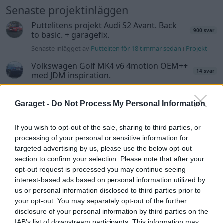
Senaste projektinläggen
Puttelitens projekt Audi S2 Avant. Back
900 svar
to basic. + garagefix.
Senaste inlägget av
Putteliten för 18 timmar sedan
i
Projekt
Volkswagen Golf MK4 v6 4motion OEM++
14 svar
med JDM inspiration.
Senaste inlägget av
Stol3n_Identity Igår 10:06
i
Projekt
Garaget -
Do Not Process My Personal Information
Manta b som ska räddas (kaross eller
122 svar
delar sökes)
If you wish to opt-out of the sale, sharing to third parties, or
Senaste inlägget av
Tyfors torsdag 23:25
i
Projekt
processing of your personal or sensitive information for
Huggern goes big block with 427 ZL-1!
551 svar
targeted advertising by us, please use the below opt-out
section to confirm your selection. Please note that after your
Senaste inlägget av
hugger69 torsdag 23:01
i
Projekt
opt-out request is processed you may continue seeing
Camaro som bruksbil?!
57 svar
interest-based ads based on personal information utilized by
us or personal information disclosed to third parties prior to
Senaste inlägget av
Ev_volvo142 torsdag 22:10
i
Projekt
your opt-out. You may separately opt-out of the further
Volkswagen split bus t1 1962
2559 svar
disclosure of your personal information by third parties on the
Senaste inlägget av
Dr_snuggels torsdag 21:09
i
Projekt
IAB’s list of downstream participants. This information may