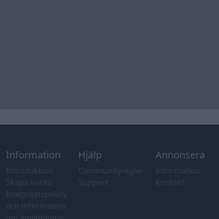
Information
Hjälp
Annonsera
Introduktion
Communityregler
Information
Skapa konto
Support
Kontakt
Integritetspolicy
och information
om användning
av cookies
Övrig
information
Övrigt
Tips och
förslag
Felanmälan
®
GARAGET
v13.2 Copyright © 2001-2026 Garaget Media AB