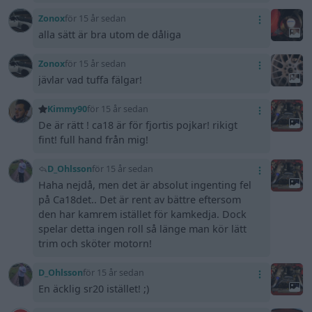
Zonox
för 15 år sedan
alla sätt är bra utom de dåliga
Zonox
för 15 år sedan
jävlar vad tuffa fälgar!
Kimmy90
för 15 år sedan
De är rätt ! ca18 är för fjortis pojkar! rikigt
fint! full hand från mig!
D_Ohlsson
för 15 år sedan
Haha nejdå, men det är absolut ingenting fel
på Ca18det.. Det är rent av bättre eftersom
den har kamrem istället för kamkedja. Dock
spelar detta ingen roll så länge man kör lätt
trim och sköter motorn!
D_Ohlsson
för 15 år sedan
En äcklig sr20 istället! ;)