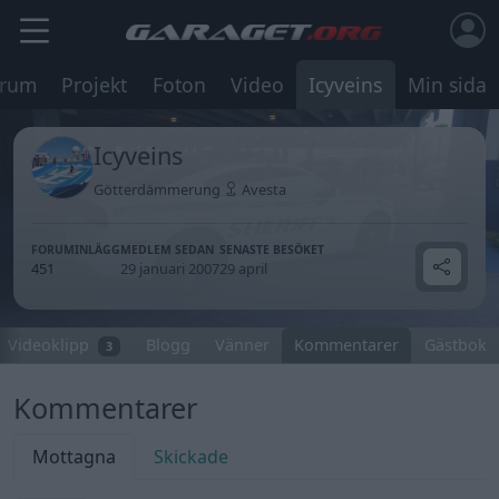
orum
Projekt
Foton
Video
Icyveins
Min sida
Icyveins
Götterdämmerung
Avesta
FORUMINLÄGG
MEDLEM SEDAN
SENASTE BESÖKET
451
29 januari 2007
29 april
Videoklipp
Blogg
Vänner
Kommentarer
Gästbok
3
Kommentarer
Mottagna
Skickade