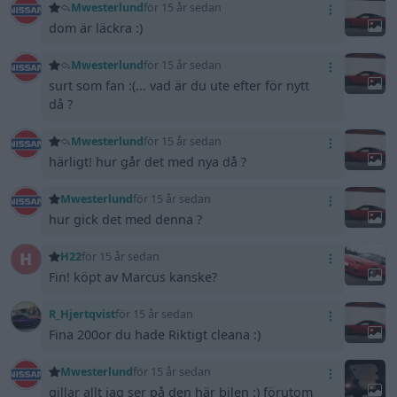
Mwesterlund
för 15 år sedan
dom är läckra :)
Mwesterlund
för 15 år sedan
surt som fan :(... vad är du ute efter för nytt
då ?
Mwesterlund
för 15 år sedan
härligt! hur går det med nya då ?
Mwesterlund
för 15 år sedan
hur gick det med denna ?
H22
för 15 år sedan
Fin! köpt av Marcus kanske?
R_Hjertqvist
för 15 år sedan
Fina 200or du hade Riktigt cleana :)
Mwesterlund
för 15 år sedan
gillar allt jag ser på den här bilen :) förutom