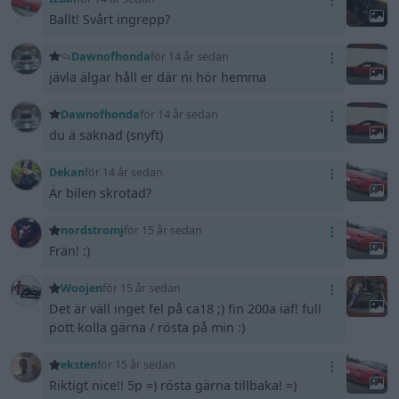
Ballt! Svårt ingrepp?
Dawnofhonda
för 14 år sedan
jävla älgar håll er där ni hör hemma
Dawnofhonda
för 14 år sedan
du ä saknad (snyft)
Dekan
för 14 år sedan
Är bilen skrotad?
nordstromj
för 15 år sedan
Frän! :)
Woojen
för 15 år sedan
Det är väll inget fel på ca18 ;) fin 200a iaf! full
pott kolla gärna / rösta på min :)
eksten
för 15 år sedan
Riktigt nice!! 5p =) rösta gärna tillbaka! =)