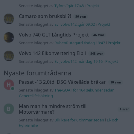
Senaste inlägget av
Tyfors Igår 17:48
i
Projekt
Camaro som bruksbil?!
56 svar
Senaste inlägget av
Ev_volvo142 Igår 09:02
i
Projekt
Volvo 740 GLT Långtids Projekt
46 svar
Senaste inlägget av
RubenRutegard tisdag 19:47
i
Projekt
Volvo 142 Elkonvertering Elbil
848 svar
Senaste inlägget av
Ev_volvo142 måndag 19:16
i
Projekt
Nyaste forumtrådarna
Passat -13 2.0tdi DSG Växellåda bråkar
10 svar
Senaste inlägget av
The-GOAT för 164 sekunder sedan
i
Generell felsökning
Man man ha mindre ström till
4 svar
Motorvärmare?
Senaste inlägget av
BilFixare för 6 timmar sedan
i
El- och
hybridbilar