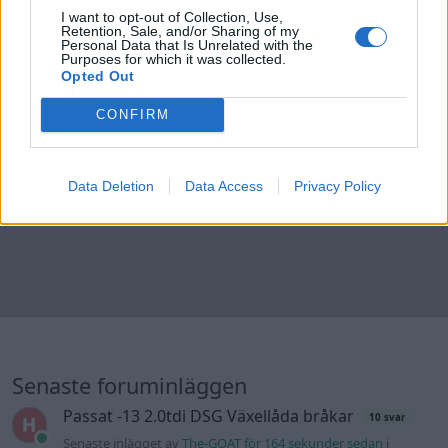
I want to opt-out of Collection, Use,
Retention, Sale, and/or Sharing of my
Personal Data that Is Unrelated with the
Purposes for which it was collected.
Opted Out
CONFIRM
Data Deletion
Data Access
Privacy Policy
Senaste foruminläggen
Passat -13 2.0tdi DSG Växellåda bråkar
10 svar
Senaste inlägget av
The-GOAT för 164 sekunder sedan
i