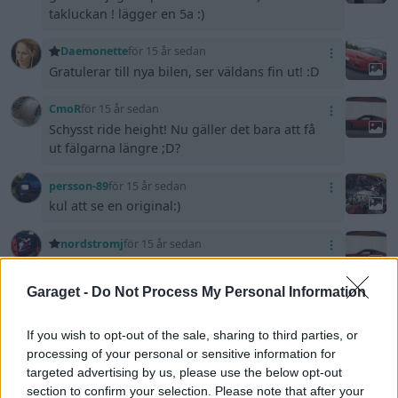
takluckan ! lägger en 5a :)
Daemonette
för 15 år sedan
Gratulerar till nya bilen, ser väldans fin ut! :D
CmoR
för 15 år sedan
Schysst ride height! Nu gäller det bara att få
ut fälgarna längre ;D?
persson-89
för 15 år sedan
kul att se en original:)
nordstromj
för 15 år sedan
Snygg!
Garaget -
Do Not Process My Personal Information
yngwie
för 15 år sedan
Superfin s13 du har!
If you wish to opt-out of the sale, sharing to third parties, or
processing of your personal or sensitive information for
JF
för 15 år sedan
targeted advertising by us, please use the below opt-out
nice
section to confirm your selection. Please note that after your