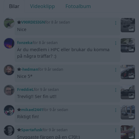
Bilar
Videoklipp
Fotoalbum
V90RDESIGN
för 8 år sedan
Nice
fonzeka
för 8 år sedan
Är du medlem i HPC eller brukar du komma
på några träffar? :)
-hedman
för 9 år sedan
Nice 5*
FreddieL
för 9 år sedan
Trevlig!! Ser fin ut!!
mikael2441
för 9 år sedan
Riktigt fin!
Spartafusk
för 9 år sedan
Snyggaste färgen på en C70!:)