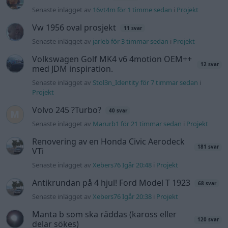
Senaste inlägget av
16vt4m för 1 timme sedan
i
Projekt
Vw 1956 oval prosjekt
11 svar
Senaste inlägget av
jarleb för 3 timmar sedan
i
Projekt
Volkswagen Golf MK4 v6 4motion OEM++
12 svar
med JDM inspiration.
Senaste inlägget av
Stol3n_Identity för 7 timmar sedan
i
Projekt
Volvo 245 ?Turbo?
40 svar
Senaste inlägget av
Marurb1 för 21 timmar sedan
i
Projekt
Renovering av en Honda Civic Aerodeck
181 svar
VTi
Senaste inlägget av
Xebers76 Igår 20:48
i
Projekt
Antikrundan på 4 hjul! Ford Model T 1923
68 svar
Senaste inlägget av
Xebers76 Igår 20:38
i
Projekt
Manta b som ska räddas (kaross eller
120 svar
delar sökes)