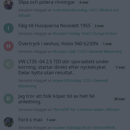
Slipa och polera rinningar
4 svar
Senaste inlägget av
turboblondie tisdag 14:22
i
Bilvård och
biltvätt
Fälg till Husqvarna Novolett 1955
2 svar
Senaste inlägget av
Mossan1 tisdag 19:42
i
Övriga fordon
Övertryck i vevhus, Volvo 940 b230fk
1 svar
Senaste inlägget av
Mossan1 Igår 11:07
i
Generell felsökning
VW LT35 -04 2.5 TDI dör sporadiskt under
körning, startar direkt efter nyckelcykel.
1 svar
Delar bytta utan resultat.
Senaste inlägget av
Jesper328 tisdag 12:52
i
Generell
felsökning
Jag tror att folk köper bil av helt fel
30 svar
anledning.
Senaste inlägget av
The-GOAT för 2 timmar sedan
i
Allmänt
Ford s max
1 svar
Senaste inlägget av
nucken måndag 06:31
i
Motorteknik