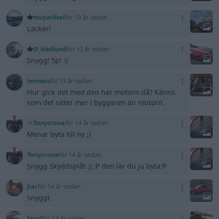
muyaithai
för 10 år sedan
Läcker!
O_Hedlund
för 12 år sedan
Snygg! 5p! :)
tecman
för 13 år sedan
Hur gick det med den här motorn då? Känns
som det sitter mer i byggaren än motorn.
Tonycrona
för 14 år sedan
Menar byta till ny ;)
Tonycrona
för 14 år sedan
Snygg Skyddsplåt ;) ;P den lär du ju byta:P
Jiar
för 14 år sedan
Snyggt
Izual
för 14 år sedan