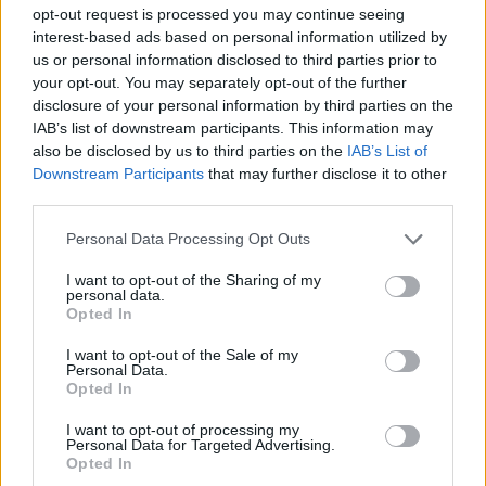
opt-out request is processed you may continue seeing
selemark
för 15 år sedan
interest-based ads based on personal information utilized by
Den börjar bli riktigt nice :) well done!
us or personal information disclosed to third parties prior to
your opt-out. You may separately opt-out of the further
Vilot
för 15 år sedan
disclosure of your personal information by third parties on the
Rent o fint! hærligt skick!
IAB’s list of downstream participants. This information may
also be disclosed by us to third parties on the
IAB’s List of
guddevafan
för 15 år sedan
Downstream Participants
that may further disclose it to other
Schysst s13! 5p
third parties.
Gäst
för 15 år sedan
Personal Data Processing Opt Outs
Snyggt med låg bil, blev riktigt bra :-)
I want to opt-out of the Sharing of my
personal data.
RoroKungen
för 15 år sedan
Opted In
Riktig snyggt! lacka inte inredningen snälla!!
:)
I want to opt-out of the Sale of my
Personal Data.
Opted In
Gäst
för 15 år sedan
Kalas snyggt! :-)
I want to opt-out of processing my
Personal Data for Targeted Advertising.
Opted In