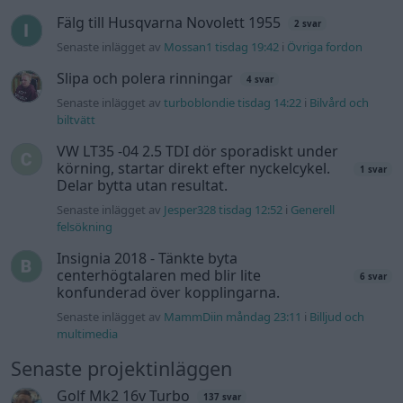
Fälg till Husqvarna Novolett 1955
2 svar
Senaste inlägget av
Mossan1 tisdag 19:42
i
Övriga fordon
Slipa och polera rinningar
4 svar
Senaste inlägget av
turboblondie tisdag 14:22
i
Bilvård och
biltvätt
VW LT35 -04 2.5 TDI dör sporadiskt under
körning, startar direkt efter nyckelcykel.
1 svar
Delar bytta utan resultat.
Senaste inlägget av
Jesper328 tisdag 12:52
i
Generell
felsökning
Insignia 2018 - Tänkte byta
centerhögtalaren med blir lite
6 svar
konfunderad över kopplingarna.
Senaste inlägget av
MammDiin måndag 23:11
i
Billjud och
multimedia
Senaste projektinläggen
Golf Mk2 16v Turbo
137 svar