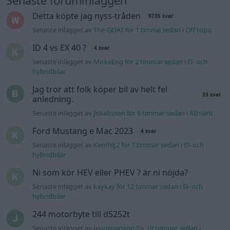
Senaste foruminläggen
Detta köpte jag nyss-tråden
9735 svar
Senaste inlägget av
The-GOAT för 1 timme sedan
i
Off topic
ID 4 vs EX 40 ?
4 svar
Senaste inlägget av
MickeEng för 2 timmar sedan
i
El- och
hybridbilar
Jag tror att folk köper bil av helt fel
33 svar
anledning.
Senaste inlägget av
Jokabsson för 6 timmar sedan
i
Allmänt
Ford Mustang e Mac 2023
4 svar
Senaste inlägget av
KenthIJ2 för 7 timmar sedan
i
El- och
hybridbilar
Ni som kör HEV eller PHEV ? är ni nöjda?
Senaste inlägget av
kaykay för 12 timmar sedan
i
El- och
hybridbilar
244 motorbyte till d5252t
Senaste inlägget av
Jeppegaming för 19 timmar sedan
i