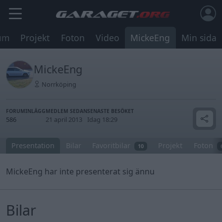
um
Projekt
Foton
Video
MickeEng
Min sida
MickeEng
Norrköping
FORUMINLÄGG
MEDLEM SEDAN
SENASTE BESÖKET
586
21 april 2013
Idag 18:29
Presentation
Bilar
Favoritbilar
Projekt
Foton
10
MickeEng har inte presenterat sig ännu
Bilar