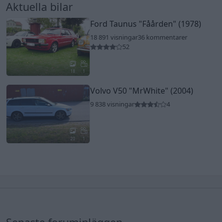
Aktuella bilar
Ford Taunus
"Fåården"
(1978)
18 891 visningar
36 kommentarer
52
18
1
Volvo V50
"MrWhite"
(2004)
9 838 visningar
4
20
1