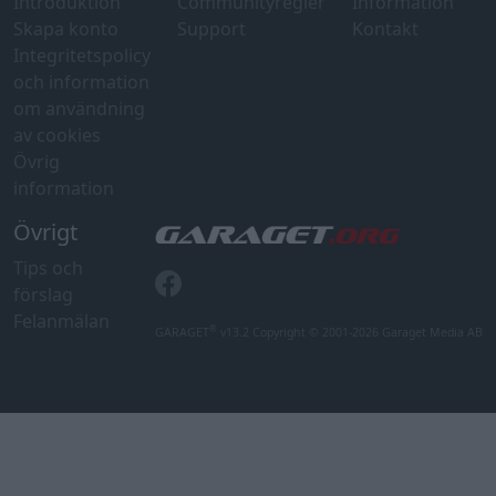
Introduktion
Communityregler
Information
Skapa konto
Support
Kontakt
Integritetspolicy
och information
om användning
av cookies
Övrig
information
Övrigt
Tips och
förslag
Felanmälan
®
GARAGET
v13.2 Copyright © 2001-2026 Garaget Media AB