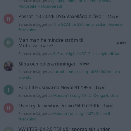
Senaste inlägget av
Jeppegaming för 19 timmar sedan
i
Motorteknik (Avancerad)
Passat -13 2.0tdi DSG Växellåda bråkar
10 svar
Senaste inlägget av
The-GOAT för 23 timmar sedan
i
Generell
felsökning
Man man ha mindre ström till
4 svar
Motorvärmare?
Senaste inlägget av
BilFixare Igår 14:37
i
El- och hybridbilar
Slipa och polera rinningar
4 svar
Senaste inlägget av
turboblondie tisdag 14:22
i
Bilvård och
biltvätt
Fälg till Husqvarna Novolett 1955
2 svar
Senaste inlägget av
Mossan1 tisdag 19:42
i
Övriga fordon
Övertryck i vevhus, Volvo 940 b230fk
1 svar
Senaste inlägget av
Mossan1 onsdag 11:07
i
Generell
felsökning
VW LT35 -04 2.5 TDI dör sporadiskt under