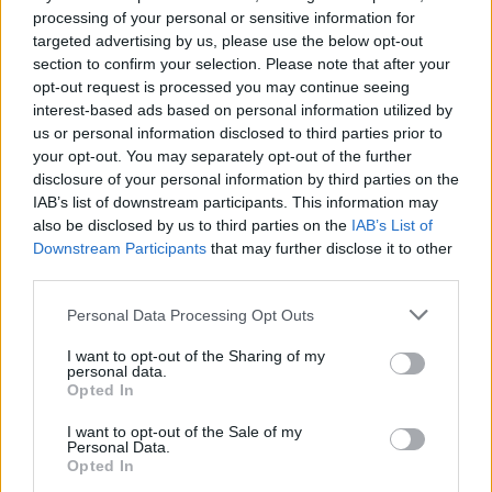
processing of your personal or sensitive information for
Senaste inlägget av
Stol3n_Identity för 10 timmar sedan
i
targeted advertising by us, please use the below opt-out
Projekt
section to confirm your selection. Please note that after your
Manta b som ska räddas (kaross eller
opt-out request is processed you may continue seeing
122 svar
delar sökes)
interest-based ads based on personal information utilized by
us or personal information disclosed to third parties prior to
Senaste inlägget av
Tyfors för 20 timmar sedan
i
Projekt
your opt-out. You may separately opt-out of the further
Huggern goes big block with 427 ZL-1!
551 svar
disclosure of your personal information by third parties on the
IAB’s list of downstream participants. This information may
Senaste inlägget av
hugger69 för 21 timmar sedan
i
Projekt
also be disclosed by us to third parties on the
IAB’s List of
Camaro som bruksbil?!
57 svar
Downstream Participants
that may further disclose it to other
third parties.
Senaste inlägget av
Ev_volvo142 för 22 timmar sedan
i
Projekt
Volkswagen split bus t1 1962
2559 svar
Personal Data Processing Opt Outs
Senaste inlägget av
Dr_snuggels för 23 timmar sedan
i
Projekt
I want to opt-out of the Sharing of my
personal data.
Golf Mk2 16v Turbo
137 svar
Opted In
Senaste inlägget av
16vt4m Igår 19:51
i
Projekt
I want to opt-out of the Sale of my
Vw 1956 oval prosjekt
Personal Data.
11 svar
Opted In
Senaste inlägget av
jarleb Igår 17:26
i
Projekt