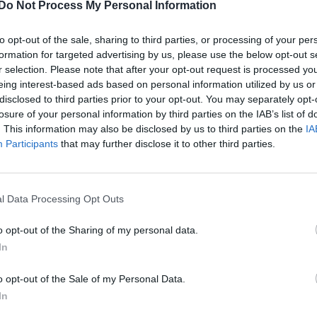
Senaste inlägget av
Tyfor
Do Not Process My Personal Information
9734 svar
den
sedan
i
Projekt
te inlägget av
The-GOAT för 5 timmar
Huggern goes big b
to opt-out of the sale, sharing to third parties, or processing of your per
n
i
Off topic
with 427 ZL-1!
formation for targeted advertising by us, please use the below opt-out s
motorbyte till d5252t
r selection. Please note that after your opt-out request is processed y
Senaste inlägget av
hugg
eing interest-based ads based on personal information utilized by us or
timmar sedan
i
Projekt
te inlägget av
Jeppegaming för 16
disclosed to third parties prior to your opt-out. You may separately opt-
ar sedan
i
Motorteknik (Avancerad)
Camaro som bruksbi
losure of your personal information by third parties on the IAB’s list of
at -13 2.0tdi DSG
. This information may also be disclosed by us to third parties on the
IA
Senaste inlägget av
Ev_vo
10 svar
llåda bråkar
timmar sedan
i
Projekt
Participants
that may further disclose it to other third parties.
te inlägget av
The-GOAT för 20
Volkswagen split bu
ar sedan
i
Generell felsökning
1962
 man ha mindre ström
l Data Processing Opt Outs
Senaste inlägget av
Dr_sn
4 svar
 Motorvärmare?
timmar sedan
i
Projekt
o opt-out of the Sharing of my personal data.
te inlägget av
BilFixare Igår 14:37
i
El-
Golf Mk2 16v Turbo
ybridbilar
In
Senaste inlägget av
16vt
t bromstryck efter
sedan
i
Projekt
o opt-out of the Sale of my Personal Data.
 av bromsok (Golf V
6 svar
Vw 1956 oval prosje
In
te inlägget av
jaka54 Igår 09:48
i
Senaste inlägget av
jarle