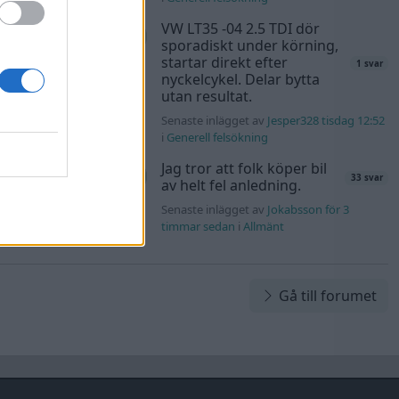
VW LT35 -04 2.5 TDI dör
sporadiskt under körning,
40 svar
startar direkt efter
1 svar
rb1 onsdag 23:42
nyckelcykel. Delar bytta
utan resultat.
Honda
Senaste inlägget av
Jesper328 tisdag 12:52
181 svar
i
Generell felsökning
rs76 onsdag
Jag tror att folk köper bil
33 svar
av helt fel anledning.
Senaste inlägget av
Jokabsson för 3
timmar sedan
i
Allmänt
Gå till forumet