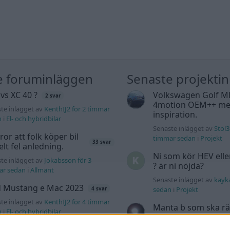
e foruminläggen
Senaste projekti
 vs XC 40 ?
Volkswagen Golf M
2 svar
4motion OEM++ me
te inlägget av
KenthIJ2 för 2 timmar
inspiration.
n
i
El- och hybridbilar
Senaste inlägget av
Stol3
tror att folk köper bil
timmar sedan
i
Projekt
33 svar
elt fel anledning.
Ni som kör HEV ell
te inlägget av
Jokabsson för 3
? är ni nöjda?
ar sedan
i
Allmänt
Senaste inlägget av
kayk
d Mustang e Mac 2023
sedan
i
Projekt
4 svar
te inlägget av
KenthIJ2 för 4 timmar
Manta b som ska r
n
i
El- och hybridbilar
(kaross eller delar 
a köpte jag nyss-