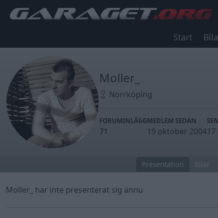
Start
Bila
Moller_
Norrköping
FORUMINLÄGG
MEDLEM SEDAN
SE
71
19 oktober 2004
17
Presentation
Bilar
Moller_ har inte presenterat sig ännu