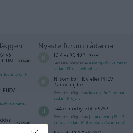
nläggen
Nyaste forumtrådarna
K4 v6
ID 4 vs XC 40 ?
2 svar
d JDM
14 svar
Senaste inlägget av
KenthIJ2 för 2 timmar
sedan
i
El- och hybridbilar
n_Identity för 6
Ni som kör HEV eller PHEV
? är ni nöjda?
er PHEV
Senaste inlägget av
kaykay för 9 timmar
sedan
i
Projekt
ay för 9 timmar
244 motorbyte till d5252t
Senaste inlägget av
Jeppegaming för 16
äddas
timmar sedan
i
Motorteknik (Avancerad)
122 svar
sökes)
Passat -13 2.0tdi DSG