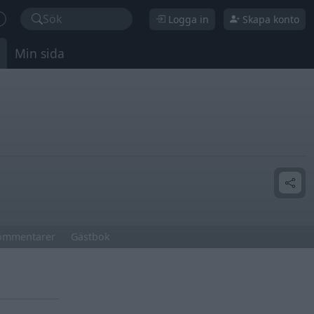
Sök
Logga in
Skapa konto
Min sida
ommentarer
Gästbok