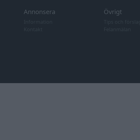
Annonsera
Övrigt
Information
Tips och försla
Kontakt
Felanmälan