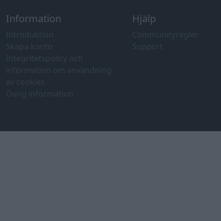
Information
Hjälp
Introduktion
Communityregler
Skapa konto
Support
Integritetspolicy och
information om användning
av cookies
Övrig information