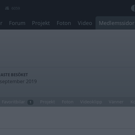
6059
r
Forum
Projekt
Foton
Video
Medlemssidor
NASTE BESÖKET
 september 2019
Favoritbilar
Projekt
Foton
Videoklipp
Vänner
K
1