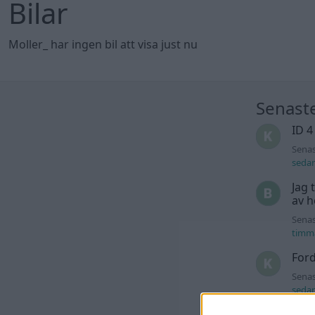
Bilar
Moller_ har ingen bil att visa just nu
Senast
ID 4
Senas
seda
Jag 
av h
Senas
timm
For
Senas
seda
Dett