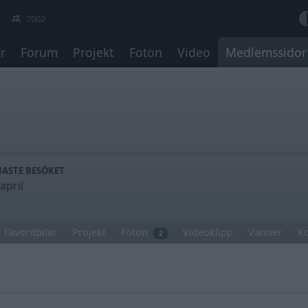
7002
r
Forum
Projekt
Foton
Video
Medlemssidor
NASTE BESÖKET
april
Favoritbilar
Projekt
Foton
Videoklipp
Vänner
K
2