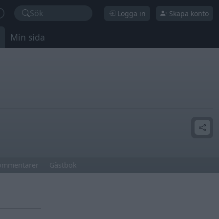
Sök
Logga in
Skapa konto
Min sida
ommentarer
Gästbok