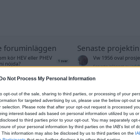
e foruminläggen
Senaste projekti
om kör HEV eller PHEV
Vw 1956 oval prosje
1 svar
 ni nöjda?
Senaste inlägget av
jarle
te inlägget av
Jesper328 för 13
sedan
i
Projekt
ar sedan
i
El- och hybridbilar
Do Not Process My Personal Information
Puttelitens projekt 
tror att folk köper bil
S2 Avant. Back to ba
36 svar
to opt-out of the sale, sharing to third parties, or processing of your per
elt fel anledning.
garagefix.
formation for targeted advertising by us, please use the below opt-out s
te inlägget av
The-GOAT för 18
Senaste inlägget av
Putte
r selection. Please note that after your opt-out request is processed y
ar sedan
i
Allmänt
i
Projekt
eing interest-based ads based on personal information utilized by us or
a köpte jag nyss-
Volkswagen Golf M
disclosed to third parties prior to your opt-out. You may separately opt-
9743 svar
den
4motion OEM++ me
losure of your personal information by third parties on the IAB’s list of
inspiration.
. This information may also be disclosed by us to third parties on the
IA
te inlägget av
Jesper328 för 20
Participants
that may further disclose it to other third parties.