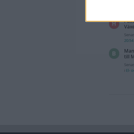
Senas
00:53
Pass
Växe
Senas
20:54
Man
till
Senas
i
El- 