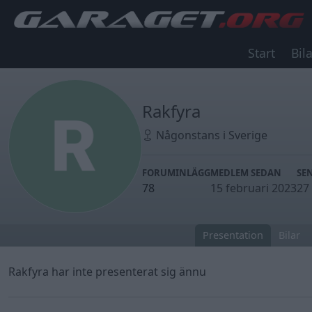
Start
Bila
Rakfyra
Någonstans i Sverige
FORUMINLÄGG
MEDLEM SEDAN
SE
78
15 februari 2023
27 
Presentation
Bilar
Rakfyra har inte presenterat sig ännu