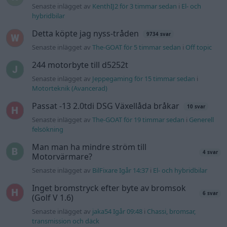
Senaste inlägget av
KenthIJ2 för 3 timmar sedan
i
El- och
hybridbilar
Detta köpte jag nyss-tråden
9734 svar
Senaste inlägget av
The-GOAT för 5 timmar sedan
i
Off topic
244 motorbyte till d5252t
Senaste inlägget av
Jeppegaming för 15 timmar sedan
i
Motorteknik (Avancerad)
Passat -13 2.0tdi DSG Växellåda bråkar
10 svar
Senaste inlägget av
The-GOAT för 19 timmar sedan
i
Generell
felsökning
Man man ha mindre ström till
4 svar
Motorvärmare?
Senaste inlägget av
BilFixare Igår 14:37
i
El- och hybridbilar
Inget bromstryck efter byte av bromsok
6 svar
(Golf V 1.6)
Senaste inlägget av
jaka54 Igår 09:48
i
Chassi, bromsar,
transmission och däck