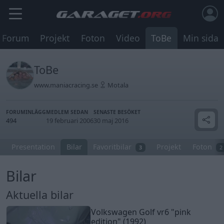
Forum
Projekt
Foton
Video
ToBe
Min sida
ToBe
www.maniacracing.se
Motala
FORUMINLÄGG
MEDLEM SEDAN
SENASTE BESÖKET
494
19 februari 2006
30 maj 2016
Presentation
Bilar
Favoritbilar
Projekt
Foton
3
2
Bilar
Aktuella bilar
Volkswagen Golf vr6 "pink
edition" (1992)