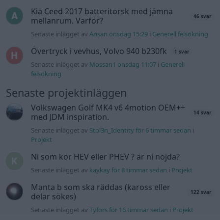
Kia Ceed 2017 batteritorsk med jämna
46 svar
mellanrum. Varför?
Senaste inlägget av
Ansan onsdag 15:29
i
Generell felsökning
Övertryck i vevhus, Volvo 940 b230fk
1 svar
Senaste inlägget av
Mossan1 onsdag 11:07
i
Generell
felsökning
Senaste projektinläggen
Volkswagen Golf MK4 v6 4motion OEM++
14 svar
med JDM inspiration.
Senaste inlägget av
Stol3n_Identity för 6 timmar sedan
i
Projekt
Ni som kör HEV eller PHEV ? är ni nöjda?
Senaste inlägget av
kaykay för 8 timmar sedan
i
Projekt
Manta b som ska räddas (kaross eller
122 svar
delar sökes)
Senaste inlägget av
Tyfors för 16 timmar sedan
i
Projekt