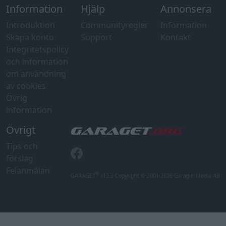
Information
Hjälp
Annonsera
Introduktion
Communityregler
Information
Skapa konto
Support
Kontakt
Integritetspolicy
och information
om användning
av cookies
Övrig
information
Övrigt
Tips och
förslag
Felanmälan
®
GARAGET
v13.2 Copyright © 2001-2026 Garaget Media AB