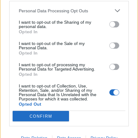
Nyaste forumtrådarna
Personal Data Processing Opt Outs
ID 4 vs XC 40 ?
2 svar
I want to opt-out of the Sharing of my
Senaste inlägget av
KenthIJ2 för 1 timme sedan
i
El- och
personal data.
hybridbilar
Opted In
Ni som kör HEV eller PHEV ? är ni nöjda?
I want to opt-out of the Sale of my
Personal Data.
Senaste inlägget av
kaykay för 8 timmar sedan
i
Projekt
Opted In
244 motorbyte till d5252t
I want to opt-out of processing my
Senaste inlägget av
Jeppegaming för 15 timmar sedan
i
Personal Data for Targeted Advertising.
Opted In
Motorteknik (Avancerad)
Passat -13 2.0tdi DSG Växellåda bråkar
I want to opt-out of Collection, Use,
10 svar
Retention, Sale, and/or Sharing of my
Senaste inlägget av
The-GOAT för 19 timmar sedan
i
Generell
Personal Data that Is Unrelated with the
Purposes for which it was collected.
felsökning
Opted Out
Man man ha mindre ström till
4 svar
Motorvärmare?
CONFIRM
Senaste inlägget av
BilFixare Igår 14:37
i
El- och hybridbilar
Slipa och polera rinningar
4 svar