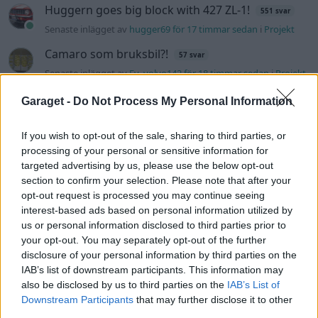
Huggern goes big block with 427 ZL-1!
551 svar
Senaste inlägget av
hugger69 för 17 timmar sedan
i
Projekt
Camaro som bruksbil?!
57 svar
Senaste inlägget av
Ev_volvo142 för 18 timmar sedan
i
Projekt
Volkswagen split bus t1 1962
2559 svar
Garaget -
Do Not Process My Personal Information
Senaste inlägget av
Dr_snuggels för 19 timmar sedan
i
Projekt
If you wish to opt-out of the sale, sharing to third parties, or
Golf Mk2 16v Turbo
137 svar
processing of your personal or sensitive information for
Senaste inlägget av
16vt4m för 20 timmar sedan
i
Projekt
targeted advertising by us, please use the below opt-out
section to confirm your selection. Please note that after your
Vw 1956 oval prosjekt
11 svar
opt-out request is processed you may continue seeing
Senaste inlägget av
jarleb för 22 timmar sedan
i
Projekt
interest-based ads based on personal information utilized by
us or personal information disclosed to third parties prior to
Volvo 245 ?Turbo?
40 svar
your opt-out. You may separately opt-out of the further
Senaste inlägget av
Marurb1 onsdag 23:42
i
Projekt
disclosure of your personal information by third parties on the
IAB’s list of downstream participants. This information may
Renovering av en Honda Civic Aerodeck
181 svar
also be disclosed by us to third parties on the
IAB’s List of
VTi
Downstream Participants
that may further disclose it to other
Senaste inlägget av
Xebers76 onsdag 20:48
i
Projekt
third parties.