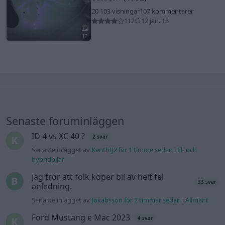
20 103 visningar
107 kommentarer
112
12 jan. 13
17
Senaste foruminläggen
ID 4 vs XC 40 ?
2 svar
Senaste inlägget av
KenthIJ2 för 1 timme sedan
i
El- och
hybridbilar
Jag tror att folk köper bil av helt fel
33 svar
anledning.
Senaste inlägget av
Jokabsson för 2 timmar sedan
i
Allmänt
Ford Mustang e Mac 2023
4 svar