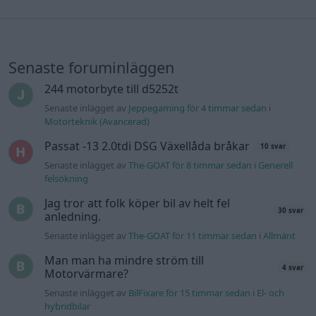
Senaste foruminläggen
244 motorbyte till d5252t
Senaste inlägget av
Jeppegaming för 4 timmar sedan
i
Motorteknik (Avancerad)
Passat -13 2.0tdi DSG Växellåda bråkar
10 svar
Senaste inlägget av
The-GOAT för 8 timmar sedan
i
Generell
felsökning
Jag tror att folk köper bil av helt fel
30 svar
anledning.
Senaste inlägget av
The-GOAT för 11 timmar sedan
i
Allmänt
Man man ha mindre ström till
4 svar
Motorvärmare?
Senaste inlägget av
BilFixare för 15 timmar sedan
i
El- och
hybridbilar