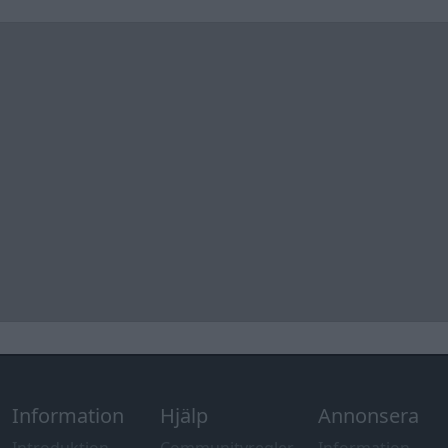
Information
Hjälp
Annonsera
Introduktion
Communityregler
Information
Skapa konto
Support
Kontakt
Integritetspolicy
och information
om användning
av cookies
Övrig
information
Övrigt
Tips och
förslag