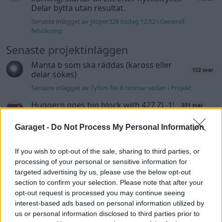
Delar bytta utan resultat.
Senaste inlägget av
Jesper328 tisdag 12:52
i
Generell
felsökning
Senaste projektinläggen
Manta b som ska räddas (kaross eller
122 svar
delar sökes)
Senaste inlägget av
Tyfors för 6 timmar sedan
i
Projekt
Huggern goes big block with 427 ZL-1!
551 svar
Senaste inlägget av
hugger69 för 6 timmar sedan
i
Projekt
Garaget -
Do Not Process My Personal Information
Camaro som bruksbil?!
57 svar
Senaste inlägget av
Ev_volvo142 för 7 timmar sedan
i
Projekt
If you wish to opt-out of the sale, sharing to third parties, or
processing of your personal or sensitive information for
Volkswagen split bus t1 1962
2559 svar
targeted advertising by us, please use the below opt-out
Senaste inlägget av
Dr_snuggels för 8 timmar sedan
i
Projekt
section to confirm your selection. Please note that after your
opt-out request is processed you may continue seeing
Golf Mk2 16v Turbo
137 svar
interest-based ads based on personal information utilized by
Senaste inlägget av
16vt4m för 9 timmar sedan
i
Projekt
us or personal information disclosed to third parties prior to