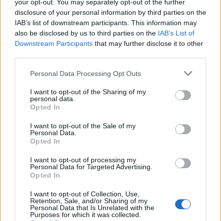
your opt-out. You may separately opt-out of the further
Vw 1956 oval prosjekt
11 svar
disclosure of your personal information by third parties on the
Senaste inlägget av
jarleb för 12 timmar sedan
i
Projekt
IAB’s list of downstream participants. This information may
also be disclosed by us to third parties on the
IAB’s List of
Volkswagen Golf MK4 v6 4motion OEM++
12 svar
Downstream Participants
that may further disclose it to other
med JDM inspiration.
third parties.
Senaste inlägget av
Stol3n_Identity för 15 timmar sedan
i
Projekt
Personal Data Processing Opt Outs
Volvo 245 ?Turbo?
40 svar
I want to opt-out of the Sharing of my
personal data.
Senaste inlägget av
Marurb1 onsdag 23:42
i
Projekt
Opted In
Renovering av en Honda Civic Aerodeck
181 svar
VTi
I want to opt-out of the Sale of my
Personal Data.
Senaste inlägget av
Xebers76 onsdag 20:48
i
Projekt
Opted In
Antikrundan på 4 hjul! Ford Model T 1923
68 svar
I want to opt-out of processing my
Personal Data for Targeted Advertising.
Senaste inlägget av
Xebers76 onsdag 20:38
i
Projekt
Opted In
Nyaste forumtrådarna
I want to opt-out of Collection, Use,
Retention, Sale, and/or Sharing of my
244 motorbyte till d5252t
Personal Data that Is Unrelated with the
Purposes for which it was collected.
Senaste inlägget av
Jeppegaming för 4 timmar sedan
i