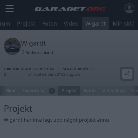
orum
Projekt
Foton
Video
Wigardt
Min sida
Wigardt
Södermanland
FORUMINLÄGG
MEDLEM SEDAN
SENASTE BESÖKET
0
24 september 2015
3 augusti
Bilar
Favoritbilar
Projekt
Foton
Videoklipp
Vä
1
Projekt
Wigardt har inte lagt upp något projekt ännu