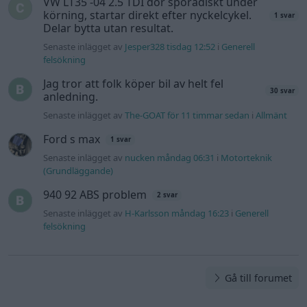
VW LT35 -04 2.5 TDI dör sporadiskt under
körning, startar direkt efter nyckelcykel.
1 svar
Delar bytta utan resultat.
Senaste inlägget av
Jesper328 tisdag 12:52
i
Generell
felsökning
Jag tror att folk köper bil av helt fel
30 svar
anledning.
Senaste inlägget av
The-GOAT för 11 timmar sedan
i
Allmänt
Ford s max
1 svar
Senaste inlägget av
nucken måndag 06:31
i
Motorteknik
(Grundläggande)
940 92 ABS problem
2 svar
Senaste inlägget av
H-Karlsson måndag 16:23
i
Generell
felsökning
Gå till forumet