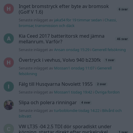
Inget bromstryck efter byte av bromsok
6 svar
(Golf V 1.6)
Senaste inlägget av
jaka54 för 19 timmar sedan
i
Chassi,
bromsar, transmission och däck
Kia Ceed 2017 batteritorsk med jämna
46 svar
mellanrum. Varför?
Senaste inlägget av
Ansan onsdag 15:29
i
Generell felsökning
Övertryck i vevhus, Volvo 940 b230fk
1 svar
Senaste inlägget av
Mossan1 onsdag 11:07
i
Generell
felsökning
Fälg till Husqvarna Novolett 1955
2 svar
Senaste inlägget av
Mossan1 tisdag 19:42
i
Övriga fordon
Slipa och polera rinningar
4 svar
Senaste inlägget av
turboblondie tisdag 14:22
i
Bilvård och
biltvätt
VW LT35 -04 2.5 TDI dör sporadiskt under
körning, startar direkt efter nyckelcykel.
1 svar