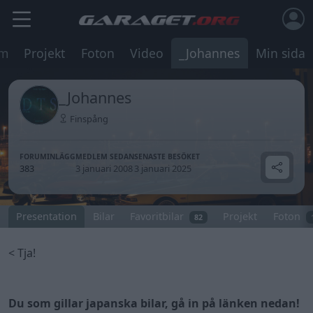
um
Projekt
Foton
Video
_Johannes
Min sida
_Johannes
Finspång
FORUMINLÄGG
MEDLEM SEDAN
SENASTE BESÖKET
383
3 januari 2008
3 januari 2025
Presentation
Bilar
Favoritbilar
Projekt
Foton
82
< Tja!
Du som gillar japanska bilar, gå in på länken nedan!