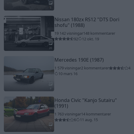
3
Nissan 180zx RS12
"DTS Dori
shofu"
(1988)
19 142 visningar
148 kommentarer
92
12 okt. 19
20
Mercedes 190E (1987)
1 579 visningar
2 kommentarer
4
10 mars 16
4
Honda Civic
"Kanjo Sutairu"
(1991)
1 763 visningar
14 kommentarer
6
11 aug. 15
1