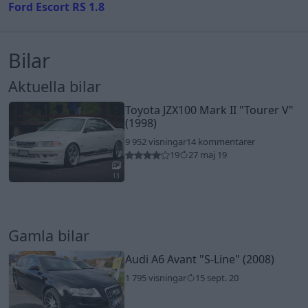
Ford Escort RS 1.8
Bilar
Aktuella bilar
Toyota JZX100 Mark II
"Tourer V"
(1998)
9 952 visningar
14 kommentarer
19
27 maj 19
13
Gamla bilar
Audi A6 Avant
"S-Line"
(2008)
1 795 visningar
15 sept. 20