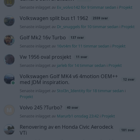
Senaste inlägget av
Ev_volvo142 för 9 timmar sedan
i
Projekt
Volkswagen split bus t1 1962
2559 svar
Senaste inlägget av
Dr_snuggels för 10 timmar sedan
i
Projekt
Golf Mk2 16v Turbo
137 svar
Senaste inlägget av
16vt4m för 11 timmar sedan
i
Projekt
Vw 1956 oval prosjekt
11 svar
Senaste inlägget av
jarleb för 14 timmar sedan
i
Projekt
Volkswagen Golf MK4 v6 4motion OEM++
12 svar
med JDM inspiration.
Senaste inlägget av
Stol3n_Identity för 18 timmar sedan
i
Projekt
Volvo 245 ?Turbo?
40 svar
Senaste inlägget av
Marurb1 onsdag 23:42
i
Projekt
Renovering av en Honda Civic Aerodeck
181 svar
VTi