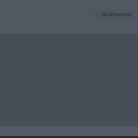
Gå till forumet
Information
Hjälp
Annonsera
Introduktion
Communityregler
Information
Skapa konto
Support
Kontakt
Integritetspolicy
och information
om användning
av cookies
Övrig
information