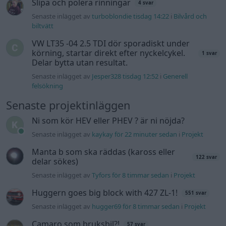
Slipa och polera rinningar
4 svar
Senaste inlägget av
turboblondie tisdag 14:22
i
Bilvård och
biltvätt
VW LT35 -04 2.5 TDI dör sporadiskt under
körning, startar direkt efter nyckelcykel.
1 svar
Delar bytta utan resultat.
Senaste inlägget av
Jesper328 tisdag 12:52
i
Generell
felsökning
Senaste projektinläggen
Ni som kör HEV eller PHEV ? är ni nöjda?
Senaste inlägget av
kaykay för 22 minuter sedan
i
Projekt
Manta b som ska räddas (kaross eller
122 svar
delar sökes)
Senaste inlägget av
Tyfors för 8 timmar sedan
i
Projekt
Huggern goes big block with 427 ZL-1!
551 svar
Senaste inlägget av
hugger69 för 8 timmar sedan
i
Projekt
Camaro som bruksbil?!
57 svar