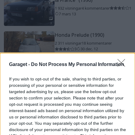
1 932 visningar
4 kommentarer
1
7 mars 13
3
Honda Prelude (1990)
2 311 visningar
18 kommentarer
3
30 dec. 12
Garaget -
Do Not Process My Personal Information
3
Nissan S12 180zx
"Robu"
(1988)
If you wish to opt-out of the sale, sharing to third parties, or
8 366 visningar
58 kommentarer
processing of your personal or sensitive information for
17
17 mars 12
targeted advertising by us, please use the below opt-out
section to confirm your selection. Please note that after your
opt-out request is processed you may continue seeing
11
interest-based ads based on personal information utilized by
Ford Escort RS 1.8 (1994)
us or personal information disclosed to third parties prior to
your opt-out. You may separately opt-out of the further
4 612 visningar
15 kommentarer
disclosure of your personal information by third parties on the
8
28 juni 09