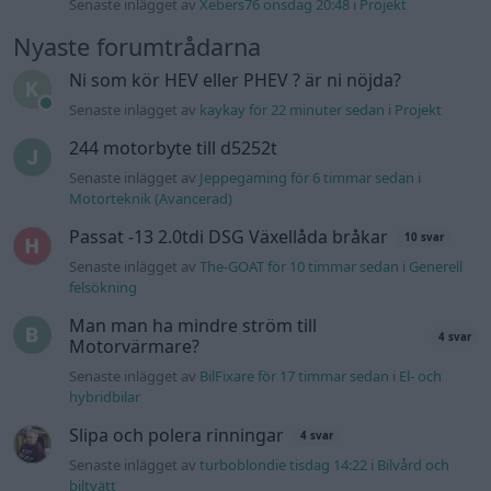
Senaste inlägget av
Xebers76 onsdag 20:48
i
Projekt
Nyaste forumtrådarna
Ni som kör HEV eller PHEV ? är ni nöjda?
Senaste inlägget av
kaykay för 22 minuter sedan
i
Projekt
244 motorbyte till d5252t
Senaste inlägget av
Jeppegaming för 6 timmar sedan
i
Motorteknik (Avancerad)
Passat -13 2.0tdi DSG Växellåda bråkar
10 svar
Senaste inlägget av
The-GOAT för 10 timmar sedan
i
Generell
felsökning
Man man ha mindre ström till
4 svar
Motorvärmare?
Senaste inlägget av
BilFixare för 17 timmar sedan
i
El- och
hybridbilar
Slipa och polera rinningar
4 svar
Senaste inlägget av
turboblondie tisdag 14:22
i
Bilvård och
biltvätt