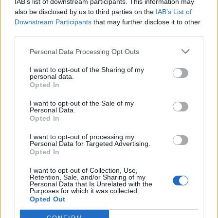
IAB’s list of downstream participants. This information may
also be disclosed by us to third parties on the
IAB’s List of
5
Downstream Participants
that may further disclose it to other
third parties.
Personal Data Processing Opt Outs
I want to opt-out of the Sharing of my
personal data.
Opted In
Senaste foruminläggen
I want to opt-out of the Sale of my
Personal Data.
244 motorbyte till d5252t
Opted In
Senaste inlägget av
Jeppegaming för 6 timmar sedan
i
Motorteknik (Avancerad)
I want to opt-out of processing my
Personal Data for Targeted Advertising.
Passat -13 2.0tdi DSG Växellåda bråkar
Opted In
10 svar
Senaste inlägget av
The-GOAT för 10 timmar sedan
i
Generell
I want to opt-out of Collection, Use,
felsökning
Retention, Sale, and/or Sharing of my
Personal Data that Is Unrelated with the
Purposes for which it was collected.
Jag tror att folk köper bil av helt fel
30 svar
Opted Out
anledning.
Senaste inlägget av
The-GOAT för 13 timmar sedan
i
Allmänt