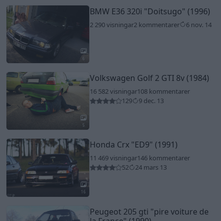
BMW E36 320i
"Doitsugo"
(1996)
2 290 visningar
2 kommentarer
6 nov. 14
6
Volkswagen Golf 2 GTI 8v (1984)
16 582 visningar
108 kommentarer
129
9 dec. 13
5
Honda Crx
"ED9"
(1991)
11 469 visningar
146 kommentarer
52
24 mars 13
16
Peugeot 205 gti
"pire voiture de
la France"
(1990)