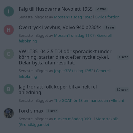
Fälg till Husqvarna Novolett 1955
2 svar
Senaste inlägget av
Mossan1 tisdag 19:42
i
Övriga fordon
Övertryck i vevhus, Volvo 940 b230fk
1 svar
Senaste inlägget av
Mossan1 onsdag 11:07
i
Generell
felsökning
VW LT35 -04 2.5 TDI dör sporadiskt under
körning, startar direkt efter nyckelcykel.
1 svar
Delar bytta utan resultat.
Senaste inlägget av
Jesper328 tisdag 12:52
i
Generell
felsökning
Jag tror att folk köper bil av helt fel
30 svar
anledning.
Senaste inlägget av
The-GOAT för 13 timmar sedan
i
Allmänt
Ford s max
1 svar
Senaste inlägget av
nucken måndag 06:31
i
Motorteknik
(Grundläggande)