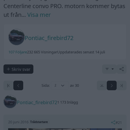
Centerline convo PRO. motorn kommer bytas
ut från...
Visa mer
Pontiac_firebird72
107 Följare
232 665 Visningar
Uppdaterades senast 14 juli
Skriv svar
Sida:
av 30
Pontiac_firebird72
1 173 Inlägg
20 juni 2016
#21
Trådstartare