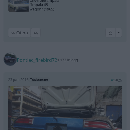
Chevrolet Impala
"Impala 65
wagon"
(1965)
All re
Citera
Pontiac_firebird72
1 173 Inlägg
23 juni 2016
#26
Trådstartare