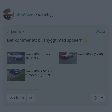
JohnWayne
5 071 Inlägg
23 juni 2016
#24
Det kommer att bli snyggt med spoilern
Saab 9000 Turbo
Saab 900 S (1990)
16 (1990)
Saab 9000 CSE 2.3
turbo A50 (1997)
All re
Citera