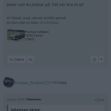
Jävlar vad du jobbar på. Det ser bra ut iaf.
#1 Älskad, sörjd, saknad. ALDRIG glömd!
En liten tråd om bilen:
Arnold Babar
Pontiac LeMans
"GTO Clone"
(1967)
All re
Citera
Pontiac_firebird72
1 173 Inlägg
24 juni 2016
#29
Trådstartare
Johansen skrev: