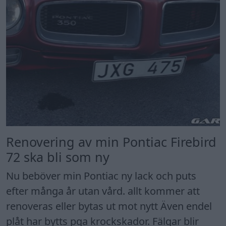
Renovering av min Pontiac Firebird
72 ska bli som ny
Nu beböver min Pontiac ny lack och puts
efter många år utan vård. allt kommer att
renoveras eller bytas ut mot nytt Även endel
plåt har bytts pga krockskador. Fälgar blir