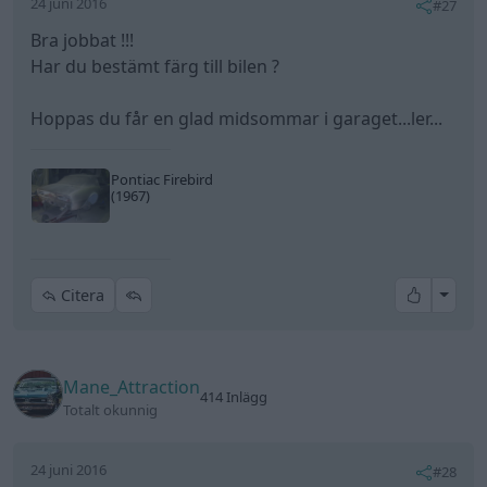
24 juni 2016
#27
Bra jobbat !!!
Har du bestämt färg till bilen ?
Hoppas du får en glad midsommar i garaget...ler...
Pontiac Firebird
(1967)
All re
Citera
Mane_Attraction
414 Inlägg
Totalt okunnig
24 juni 2016
#28