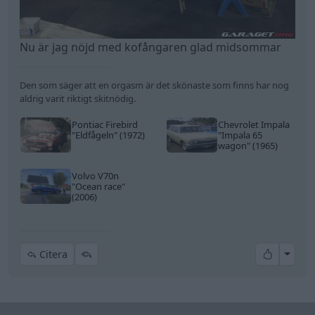
Nu är jag nöjd med kofångaren glad midsommar
Den som säger att en orgasm är det skönaste som finns har nog
aldrig varit riktigt skitnödig.
Pontiac Firebird
Chevrolet Impala
"Eldfågeln"
(1972)
"Impala 65
wagon"
(1965)
Volvo V70n
"Ocean race"
(2006)
All re
Citera