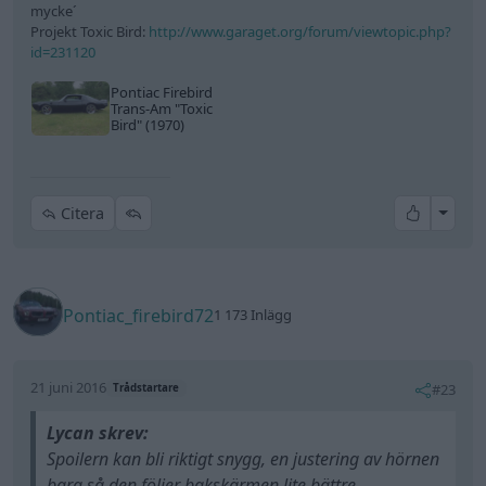
mycke´
Projekt Toxic Bird:
http://www.garaget.org/forum/viewtopic.php?
id=231120
Pontiac Firebird
Trans-Am
"Toxic
Bird"
(1970)
All re
Citera
Pontiac_firebird72
1 173 Inlägg
21 juni 2016
#23
Trådstartare
Lycan skrev:
Spoilern kan bli riktigt snygg, en justering av hörnen
bara så den följer bakskärmen lite bättre.