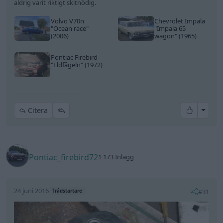
aldrig varit riktigt skitnödig.
Volvo V70n
Chevrolet Impala
"Ocean race"
"Impala 65
(2006)
wagon"
(1965)
Pontiac Firebird
"Eldfågeln"
(1972)
All re
Citera
Pontiac_firebird72
1 173 Inlägg
24 juni 2016
#31
Trådstartare