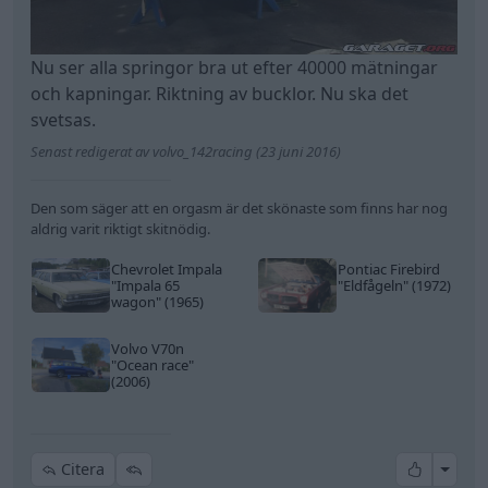
Nu ser alla springor bra ut efter 40000 mätningar
och kapningar. Riktning av bucklor. Nu ska det
svetsas.
Senast redigerat av volvo_142racing (23 juni 2016)
Den som säger att en orgasm är det skönaste som finns har nog
aldrig varit riktigt skitnödig.
Chevrolet Impala
Pontiac Firebird
"Impala 65
"Eldfågeln"
(1972)
wagon"
(1965)
Volvo V70n
"Ocean race"
(2006)
All re
Citera