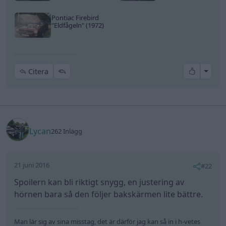
Pontiac Firebird
"Eldfågeln"
(1972)
All re
Citera
Lycan
262 Inlägg
21 juni 2016
#22
Spoilern kan bli riktigt snygg, en justering av
hörnen bara så den följer bakskärmen lite bättre.
Man lär sig av sina misstag, det är därför jag kan så in i h-vetes