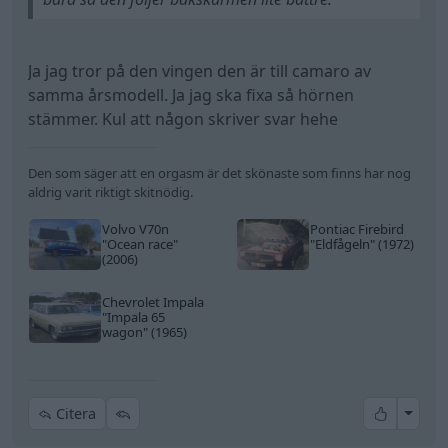
Ja jag tror på den vingen den är till camaro av
samma årsmodell. Ja jag ska fixa så hörnen
stämmer. Kul att någon skriver svar hehe
Den som säger att en orgasm är det skönaste som finns har nog
aldrig varit riktigt skitnödig.
Volvo V70n
Pontiac Firebird
"Ocean race"
"Eldfågeln"
(1972)
(2006)
Chevrolet Impala
"Impala 65
wagon"
(1965)
All re
Citera