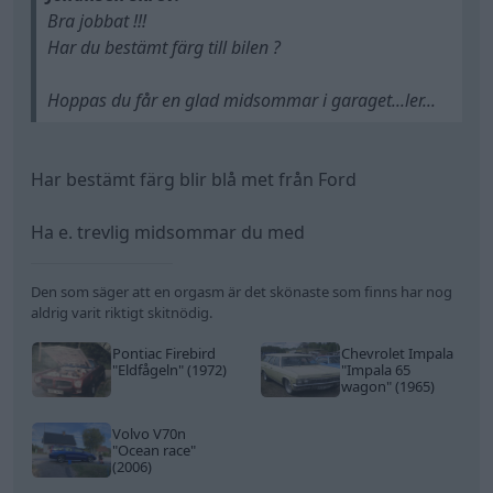
Bra jobbat !!!
Har du bestämt färg till bilen ?
Hoppas du får en glad midsommar i garaget...ler...
Har bestämt färg blir blå met från Ford
Ha e. trevlig midsommar du med
Den som säger att en orgasm är det skönaste som finns har nog
aldrig varit riktigt skitnödig.
Pontiac Firebird
Chevrolet Impala
"Eldfågeln"
(1972)
"Impala 65
wagon"
(1965)
Volvo V70n
"Ocean race"
(2006)