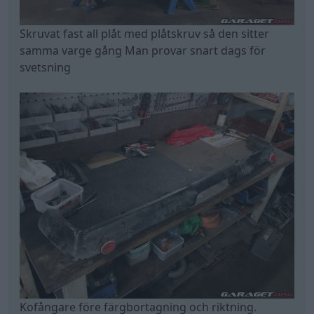
Skruvat fast all plåt med plåtskruv så den sitter
samma varge gång Man provar snart dags för
svetsning
Kofångare före färgbortagning och riktning.