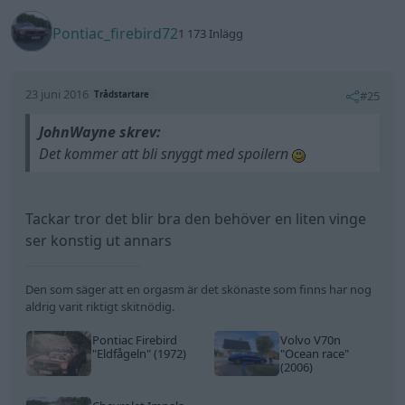
Pontiac_firebird72
1 173 Inlägg
23 juni 2016
#25
Trådstartare
JohnWayne skrev:
Det kommer att bli snyggt med spoilern
Tackar tror det blir bra den behöver en liten vinge
ser konstig ut annars
Den som säger att en orgasm är det skönaste som finns har nog
aldrig varit riktigt skitnödig.
Pontiac Firebird
Volvo V70n
"Eldfågeln"
(1972)
"Ocean race"
(2006)