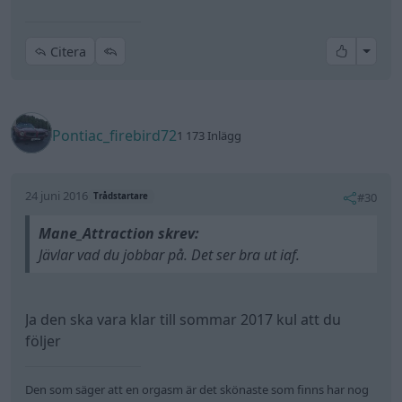
All re
Citera
Pontiac_firebird72
1 173 Inlägg
24 juni 2016
#30
Trådstartare
Mane_Attraction skrev:
Jävlar vad du jobbar på. Det ser bra ut iaf.
Ja den ska vara klar till sommar 2017 kul att du
följer
Den som säger att en orgasm är det skönaste som finns har nog