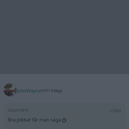
JohnWayne
5 071 Inlägg
25 juni 2016
#32
Bra jobbat får man säga