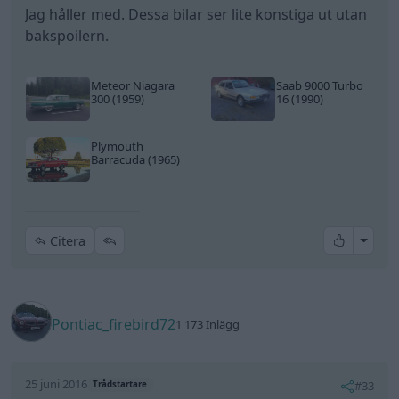
Jag håller med. Dessa bilar ser lite konstiga ut utan
bakspoilern.
Meteor Niagara
Saab 9000 Turbo
300 (1959)
16 (1990)
Plymouth
Barracuda (1965)
All re
Citera
Pontiac_firebird72
1 173 Inlägg
25 juni 2016
#33
Trådstartare