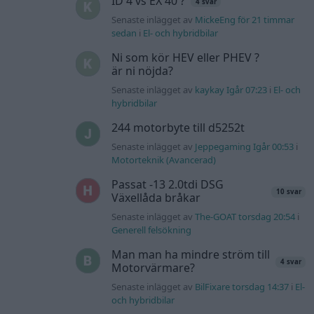
ID 4 vs EX 40 ?
4 svar
Senaste inlägget av
MickeEng för 21 timmar
sedan
i
El- och hybridbilar
Ni som kör HEV eller PHEV ?
är ni nöjda?
Senaste inlägget av
kaykay Igår 07:23
i
El- och
hybridbilar
244 motorbyte till d5252t
Senaste inlägget av
Jeppegaming Igår 00:53
i
Motorteknik (Avancerad)
Passat -13 2.0tdi DSG
10 svar
Växellåda bråkar
Senaste inlägget av
The-GOAT torsdag 20:54
i
Generell felsökning
Man man ha mindre ström till
4 svar
Motorvärmare?
Senaste inlägget av
BilFixare torsdag 14:37
i
El-
och hybridbilar