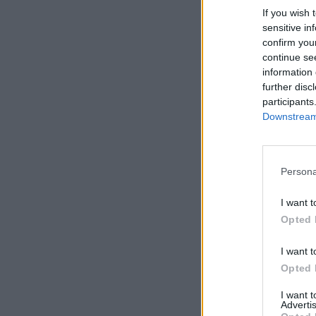
If you wish 
sensitive in
confirm you
continue se
information 
further disc
participants
Downstream 
Persona
I want t
Opted 
I want t
Opted 
I want 
Advertis