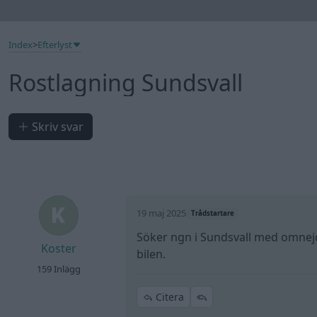
Index
>
Efterlyst
Rostlagning Sundsvall
Skriv svar
19 maj 2025
Trådstartare
Söker ngn i Sundsvall med omnejd
Koster
bilen.
159 Inlägg
Citera