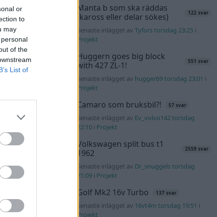
Manta b som ska räddas
sonal or
122 svar
(kaross eller delar sökes)
ection to
ou may
Senaste inlägget av
Tyfors torsdag 23:25
i
Projekt
 personal
out of the
Huggern goes big block
 downstream
551 svar
with 427 ZL-1!
B’s List of
Senaste inlägget av
hugger69 torsdag 23:01
i
Projekt
Camaro som bruksbil?!
57 svar
Senaste inlägget av
Ev_volvo142 torsdag
22:10
i
Projekt
Volkswagen split bus t1
2559 svar
1962
Senaste inlägget av
Dr_snuggels torsdag
21:09
i
Projekt
Golf Mk2 16v Turbo
137 svar
Senaste inlägget av
16vt4m torsdag 19:51
i
Projekt