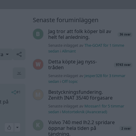
Senaste foruminläggen
Jag tror att folk köper bil av
36 svar
helt fel anledning.
Senaste inlägget av
The-GOAT för 1 timme
sedan
i
Allmänt
ra
Detta köpte jag nyss-
9743 svar
tråden
Senaste inlägget av
Jesper328 för 3 timmar
sedan
i
Off topic
Bestyckningsfundering.
#1
Zenith INAT 35/40 förgasare
t på
Senaste inlägget av
Mossan1 för 5 timmar
sedan
i
Motorteknik (Avancerad)
Volvo 740 med lh2.2 spridare
All reactions
öppnar hela tiden på
2 svar
tändning.