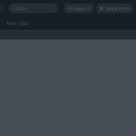
Sök
Logga in
Skapa konto
Min sida