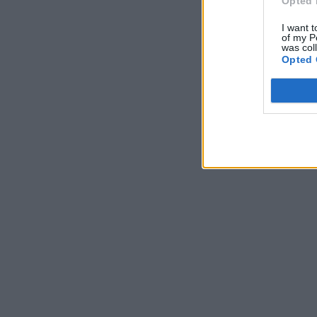
Opted 
I want t
of my P
was col
Opted 