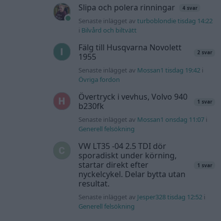
Slipa och polera rinningar
4 svar
Senaste inlägget av
turboblondie tisdag 14:22
i
Bilvård och biltvätt
Fälg till Husqvarna Novolett
2 svar
1955
Senaste inlägget av
Mossan1 tisdag 19:42
i
Övriga fordon
Övertryck i vevhus, Volvo 940
1 svar
b230fk
Senaste inlägget av
Mossan1 onsdag 11:07
i
Generell felsökning
VW LT35 -04 2.5 TDI dör
sporadiskt under körning,
startar direkt efter
1 svar
nyckelcykel. Delar bytta utan
resultat.
Senaste inlägget av
Jesper328 tisdag 12:52
i
Generell felsökning