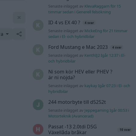
Senaste inlägget av
KlevaRaggarn för 15
timmar sedan
i
Generell felsökning
ID 4 vs EX 40 ?
4 svar
Senaste inlägget av
MickeEng för 21 timmar
ra
sedan
i
El- och hybridbilar
Ford Mustang e Mac 2023
4 svar
Senaste inlägget av
KenthIJ2 Igår 12:37
i
El-
och hybridbilar
Ni som kör HEV eller PHEV ?
är ni nöjda?
Senaste inlägget av
kaykay Igår 07:23
i
El- och
hybridbilar
244 motorbyte till d5252t
Senaste inlägget av
Jeppegaming Igår 00:53
i
Motorteknik (Avancerad)
Passat -13 2.0tdi DSG
10 svar
Växellåda bråkar