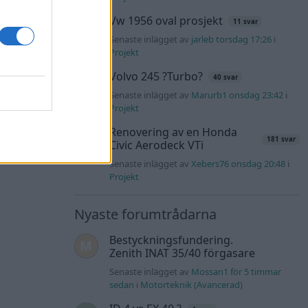
Vw 1956 oval prosjekt
11 svar
Senaste inlägget av
jarleb torsdag 17:26
i
Projekt
Volvo 245 ?Turbo?
40 svar
Senaste inlägget av
Marurb1 onsdag 23:42
i
Projekt
Renovering av en Honda
181 svar
Civic Aerodeck VTi
Senaste inlägget av
Xebers76 onsdag 20:48
i
Projekt
Nyaste forumtrådarna
Bestyckningsfundering.
Zenith INAT 35/40 förgasare
Senaste inlägget av
Mossan1 för 5 timmar
sedan
i
Motorteknik (Avancerad)