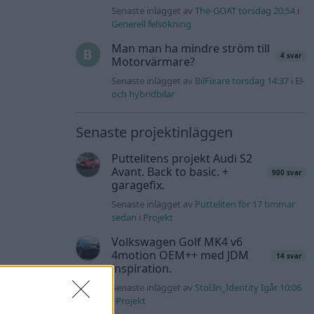
Senaste inlägget av
The-GOAT torsdag 20:54
i
Generell felsökning
Man man ha mindre ström till
4 svar
Motorvärmare?
Senaste inlägget av
BilFixare torsdag 14:37
i
El-
och hybridbilar
Senaste projektinläggen
Puttelitens projekt Audi S2
Avant. Back to basic. +
900 svar
garagefix.
Senaste inlägget av
Putteliten för 17 timmar
sedan
i
Projekt
Volkswagen Golf MK4 v6
4motion OEM++ med JDM
14 svar
inspiration.
Senaste inlägget av
Stol3n_Identity Igår 10:06
i
Projekt