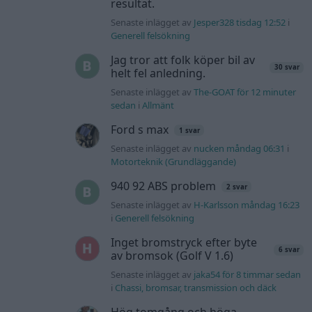
resultat.
Senaste inlägget av
Jesper328 tisdag 12:52
i
Generell felsökning
Jag tror att folk köper bil av
30 svar
helt fel anledning.
Senaste inlägget av
The-GOAT för 12 minuter
sedan
i
Allmänt
Ford s max
1 svar
Senaste inlägget av
nucken måndag 06:31
i
Motorteknik (Grundläggande)
940 92 ABS problem
2 svar
Senaste inlägget av
H-Karlsson måndag 16:23
i
Generell felsökning
Inget bromstryck efter byte
6 svar
av bromsok (Golf V 1.6)
Senaste inlägget av
jaka54 för 8 timmar sedan
i
Chassi, bromsar, transmission och däck