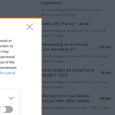
inspiration.
Senaste inlägget av
Stol3n_Identity för 4
timmar sedan
i
Projekt
Volvo 245 ?Turbo?
40 svar
Senaste inlägget av
Marurb1 för 18 timmar
sedan
i
Projekt
sonal or
Renovering av en Honda
ection to
181 svar
Civic Aerodeck VTi
ou may
Senaste inlägget av
Xebers76 för 21 timmar
 personal
sedan
i
Projekt
out of the
 downstream
Antikrundan på 4 hjul! Ford
B’s List of
68 svar
Model T 1923
Senaste inlägget av
Xebers76 för 22 timmar
sedan
i
Projekt
Manta b som ska räddas
120 svar
(kaross eller delar sökes)
Senaste inlägget av
Tyfors Igår 17:48
i
Projekt