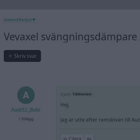
Index
>
Efterlyst
Vevaxel svängningsdämpare 
Skriv svar
3 juni
Trådstartare
Hej,
AudiS2_Bobi
1 Inlägg
Jag är utte efter remskivan till 
Citera