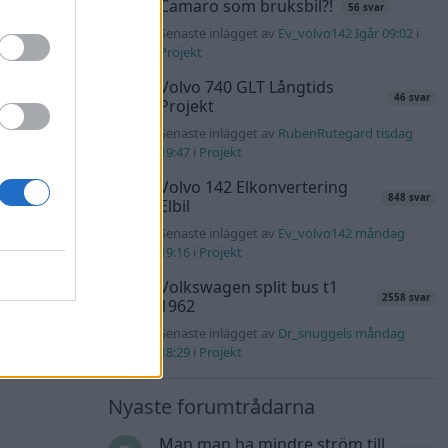
Camaro som bruksbil?!
56 svar
Senaste inlägget av
Ev_volvo142 Igår 09:02
i
Projekt
Volvo 740 GLT Långtids
46 svar
Projekt
Senaste inlägget av
RubenRutegard tisdag
19:47
i
Projekt
Volvo 142 Elkonvertering
848 svar
Elbil
Senaste inlägget av
Ev_volvo142 måndag
19:16
i
Projekt
Volkswagen split bus t1
2558 svar
1962
Senaste inlägget av
Dr_snuggels måndag
18:29
i
Projekt
Nyaste forumtrådarna
Man man ha mindre ström till