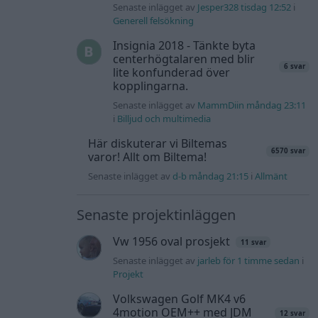
Senaste inlägget av
Jesper328 tisdag 12:52
i
Generell felsökning
Insignia 2018 - Tänkte byta
centerhögtalaren med blir
6 svar
lite konfunderad över
kopplingarna.
Senaste inlägget av
MammDiin måndag 23:11
i
Billjud och multimedia
Här diskuterar vi Biltemas
6570 svar
varor! Allt om Biltema!
Senaste inlägget av
d-b måndag 21:15
i
Allmänt
Senaste projektinläggen
Vw 1956 oval prosjekt
11 svar
Senaste inlägget av
jarleb för 1 timme sedan
i
Projekt
Volkswagen Golf MK4 v6
4motion OEM++ med JDM
12 svar