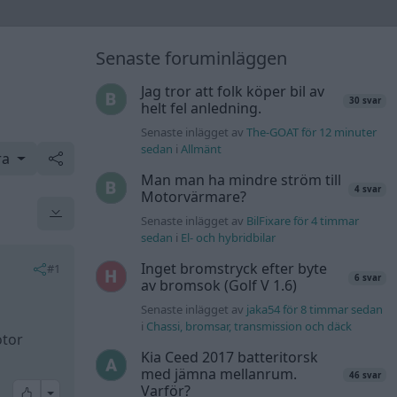
Senaste foruminläggen
Jag tror att folk köper bil av
30 svar
helt fel anledning.
Senaste inlägget av
The-GOAT för 12 minuter
sedan
i
Allmänt
ra
Man man ha mindre ström till
4 svar
Motorvärmare?
Senaste inlägget av
BilFixare för 4 timmar
sedan
i
El- och hybridbilar
Inget bromstryck efter byte
#1
6 svar
av bromsok (Golf V 1.6)
Senaste inlägget av
jaka54 för 8 timmar sedan
i
Chassi, bromsar, transmission och däck
otor
Kia Ceed 2017 batteritorsk
med jämna mellanrum.
46 svar
Varför?
All reactions