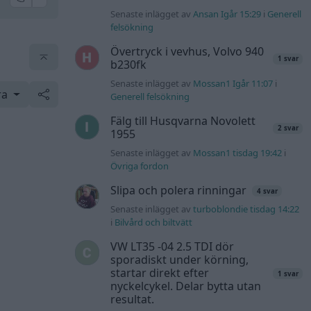
Senaste inlägget av
Ansan Igår 15:29
i
Generell
felsökning
Övertryck i vevhus, Volvo 940
1 svar
b230fk
Senaste inlägget av
Mossan1 Igår 11:07
i
ra
Generell felsökning
Fälg till Husqvarna Novolett
2 svar
1955
Senaste inlägget av
Mossan1 tisdag 19:42
i
Övriga fordon
Slipa och polera rinningar
4 svar
Senaste inlägget av
turboblondie tisdag 14:22
i
Bilvård och biltvätt
VW LT35 -04 2.5 TDI dör
sporadiskt under körning,
startar direkt efter
1 svar
nyckelcykel. Delar bytta utan
resultat.