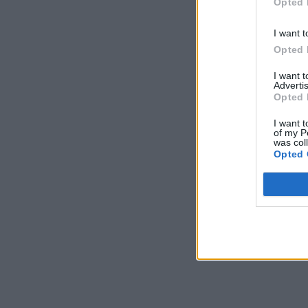
Opted 
I want t
Opted 
I want 
Advertis
Opted 
I want t
of my P
was col
Opted 