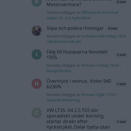
4 svar
Motorvärmare?
Senaste inlägget av
BilFixare för 4 timmar
sedan
i
El- och hybridbilar
Slipa och polera rinningar
4 svar
Senaste inlägget av
turboblondie tisdag 14:22
i
Bilvård och biltvätt
Fälg till Husqvarna Novolett
2 svar
1955
Senaste inlägget av
Mossan1 tisdag 19:42
i
Övriga fordon
Övertryck i vevhus, Volvo 940
1 svar
b230fk
Senaste inlägget av
Mossan1 Igår 11:07
i
Generell felsökning
VW LT35 -04 2.5 TDI dör
sporadiskt under körning,
startar direkt efter
1 svar
nyckelcykel. Delar bytta utan