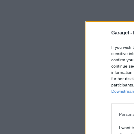
Garaget -
If you wish 
sensitive in
confirm you
continue se
information 
further disc
participants
Downstream 
Persona
I want t