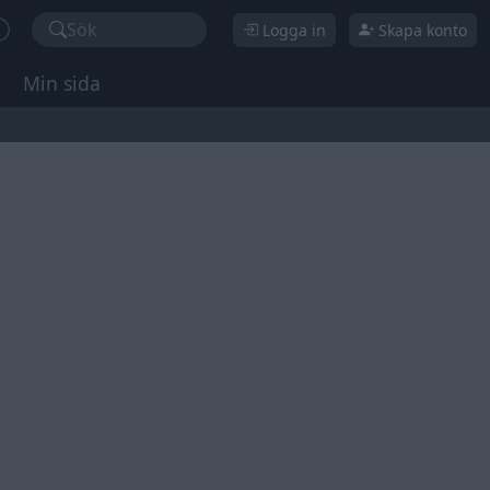
Sök
Logga in
Skapa konto
Min sida