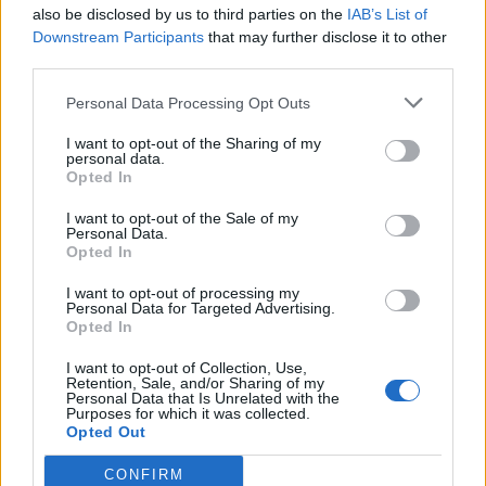
also be disclosed by us to third parties on the
IAB’s List of
Jag tror också man kan avgöra på hydrauliska eller
Downstream Participants
that may further disclose it to other
ej med antalet ventiler.
third parties.
En 10v är jag ganska säker på alltid har hydrauliska.
Men jag kan ha fel.
Personal Data Processing Opt Outs
I want to opt-out of the Sharing of my
Edit: När det ska lyssnas medelst metallstång, var
personal data.
Opted In
MYCKET försiktig runt roterande delar med kläder,
hår eller annat löst hängande. LIVSFARA!
I want to opt-out of the Sale of my
Personal Data.
Senast redigerat av Mossan1 (15 maj )
Opted In
I want to opt-out of processing my
All re
Citera
1
Personal Data for Targeted Advertising.
Opted In
I want to opt-out of Collection, Use,
Retention, Sale, and/or Sharing of my
Personal Data that Is Unrelated with the
Lars123
191 Inlägg
Purposes for which it was collected.
Opted Out
CONFIRM
15 maj
#8
Trådstartare