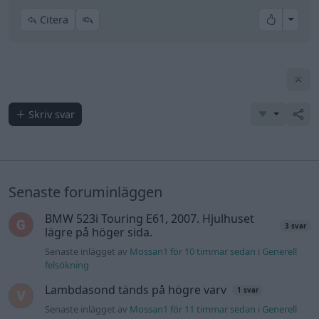
All re
Citera
Volvos 144hk har även för den tiden ganska
omodern motorstyrning.
Jag tror också man kan avgöra på hydrauliska eller
ej med antalet ventiler.
Skriv svar
En 10v är jag ganska säker på alltid har hydrauliska.
Men jag kan ha fel.
Edit: När det ska lyssnas medelst metallstång, var
MYCKET försiktig runt roterande delar med kläder,
Senaste foruminläggen
hår eller annat löst hängande. LIVSFARA!
BMW 523i Touring E61, 2007. Hjulhuset
3 svar
lägre på höger sida.
Senaste inlägget av
Mossan1 för 10 timmar sedan
i
Generell
felsökning
Lambdasond tänds på högre varv
1 svar
Senaste inlägget av
Mossan1 för 11 timmar sedan
i
Generell