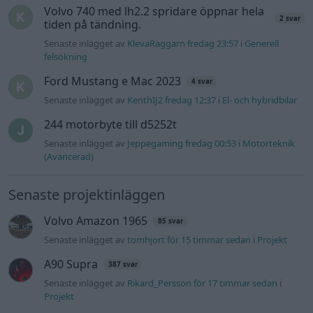
Volvo 740 med lh2.2 spridare öppnar hela
2 svar
tiden på tändning.
Senaste inlägget av
KlevaRaggarn fredag 23:57
i
Generell
felsökning
Ford Mustang e Mac 2023
4 svar
Senaste inlägget av
KenthIJ2 fredag 12:37
i
El- och hybridbilar
244 motorbyte till d5252t
Senaste inlägget av
Jeppegaming fredag 00:53
i
Motorteknik
(Avancerad)
Senaste projektinläggen
Volvo Amazon 1965
85 svar
Senaste inlägget av
tomhjort för 15 timmar sedan
i
Projekt
A90 Supra
387 svar
Senaste inlägget av
Rikard_Persson för 17 timmar sedan
i
Projekt