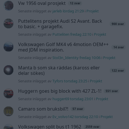
Vw 1956 oval prosjekt
12 svar
Senaste inlägget av
jarleb lördag 21:29
i
Projekt
Puttelitens projekt Audi S2 Avant. Back
900 svar
to basic. + garagefix.
Senaste inlägget av
Putteliten fredag 22:10
i
Projekt
Volkswagen Golf MK4 v6 4motion OEM++
14 svar
med JDM inspiration.
Senaste inlägget av
Stol3n_Identity fredag 10:06
i
Projekt
Manta b som ska räddas (kaross eller
122 svar
delar sökes)
Senaste inlägget av
Tyfors torsdag 23:25
i
Projekt
Huggern goes big block with 427 ZL-1!
551 svar
Senaste inlägget av
hugger69 torsdag 23:01
i
Projekt
Camaro som bruksbil?!
57 svar
Senaste inlägget av
Ev_volvo142 torsdag 22:10
i
Projekt
Volkswagen split bus t1 1962
2559 svar