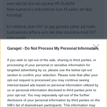
men det lät lite väl mycket PÅ FILMEN!
Men kamerors mikrofoner kan få saker att låta
konstigt.
En vitblock utan VVT är jag ganska säker på hade
hydrauliska lyftare och det blev stumma med VVT-
införandet.
Garaget -
Do Not Process My Personal Information
En 1999 kan både vara med och utan.
Dessutom ha gasvire ELLER elektroniska
If you wish to opt-out of the sale, sharing to third parties, or
gasspjället. 1999 kan ha alla varianter.
processing of your personal or sensitive information for
targeted advertising by us, please use the below opt-out
Men med elektroniska gasspjället ska det vara
section to confirm your selection. Please note that after your
140hk. Tror inte VVT fanns med mekaniska
opt-out request is processed you may continue seeing
gasspjället.
interest-based ads based on personal information utilized by
us or personal information disclosed to third parties prior to
Volvos 144hk har även för den tiden ganska
your opt-out. You may separately opt-out of the further
disclosure of your personal information by third parties on the
omodern motorstyrning.
IAB’s list of downstream participants. This information may