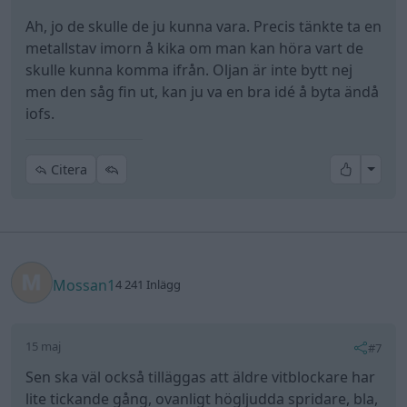
Ah, jo de skulle de ju kunna vara. Precis tänkte ta en
metallstav imorn å kika om man kan höra vart de
skulle kunna komma ifrån. Oljan är inte bytt nej
men den såg fin ut, kan ju va en bra idé å byta ändå
iofs.
All re
Citera
Mossan1
4 241 Inlägg
15 maj
#7
Sen ska väl också tilläggas att äldre vitblockare har
lite tickande gång, ovanligt högljudda spridare, bla,