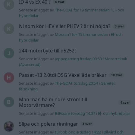
ID 4 vs EX 40 ?
6 svar
Senaste inlägget av
The-GOAT för 19 timmar sedan
i
El- och
hybridbilar
Ni som kör HEV eller PHEV ? är ni nöjda?
3 svar
Senaste inlägget av
Mossan1 för 15 timmar sedan
i
El- och
hybridbilar
244 motorbyte till d5252t
Senaste inlägget av
Jeppegaming fredag 00:53
i
Motorteknik
(Avancerad)
Passat -13 2.0tdi DSG Växellåda bråkar
10 svar
Senaste inlägget av
The-GOAT torsdag 20:54
i
Generell
felsökning
Man man ha mindre ström till
4 svar
Motorvärmare?
Senaste inlägget av
BilFixare torsdag 14:37
i
El- och hybridbilar
Slipa och polera rinningar
4 svar
Senaste inlägget av
turboblondie tisdag 14:22
i
Bilvård och