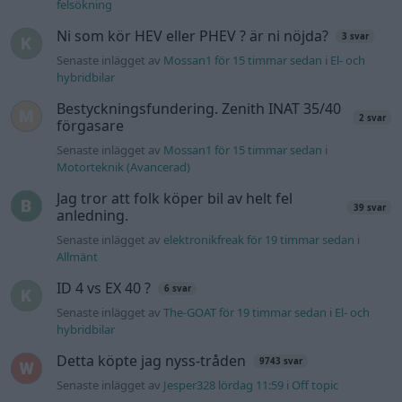
felsökning
Ni som kör HEV eller PHEV ? är ni nöjda?
3 svar
Senaste inlägget av
Mossan1 för 15 timmar sedan
i
El- och
hybridbilar
Bestyckningsfundering. Zenith INAT 35/40
2 svar
förgasare
Senaste inlägget av
Mossan1 för 15 timmar sedan
i
Motorteknik (Avancerad)
Jag tror att folk köper bil av helt fel
39 svar
anledning.
Senaste inlägget av
elektronikfreak för 19 timmar sedan
i
Allmänt
ID 4 vs EX 40 ?
6 svar
Senaste inlägget av
The-GOAT för 19 timmar sedan
i
El- och
hybridbilar
Detta köpte jag nyss-tråden
9743 svar
Senaste inlägget av
Jesper328 lördag 11:59
i
Off topic