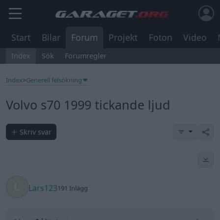
Start
Bilar
Forum
Projekt
Foton
Video
Index
Sök
Forumregler
Index
>
Generell felsökning
Volvo s70 1999 tickande ljud
Skriv svar
Lars123
191 Inlägg