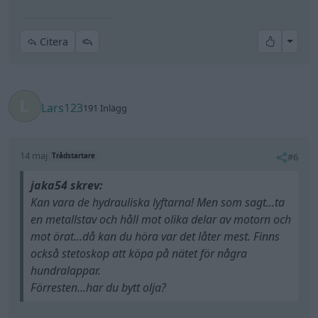
All re
Citera
Lars123
191 Inlägg
14 maj
#6
Trådstartare
jaka54 skrev:
Kan vara de hydrauliska lyftarna! Men som sagt...ta
en metallstav och håll mot olika delar av motorn och
mot örat...då kan du höra var det låter mest. Finns
också stetoskop att köpa på nätet för några
hundralappar.
Förresten...har du bytt olja?