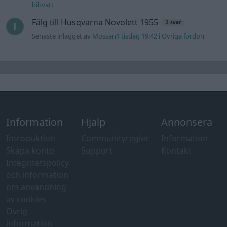
biltvätt
Fälg till Husqvarna Novolett 1955
2 svar
Senaste inlägget av
Mossan1 tisdag 19:42
i
Övriga fordon
Information
Hjälp
Annonsera
Introduktion
Communityregler
Information
Skapa konto
Support
Kontakt
Integritetspolicy
och information
om användning
av cookies
Övrig
information