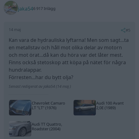
jaka54
6 917 Inlägg
14 maj
#5
Kan vara de hydrauliska lyftarna! Men som sagt...ta
en metallstav och håll mot olika delar av motorn
och mot örat...då kan du höra var det låter mest.
Finns också stetoskop att köpa på nätet för några
hundralappar.
Förresten...har du bytt olja?
Senast redigerat av jaka54 (14 maj )
Chevrolet Camaro
Audi 100 Avant
LT
"LT"
(1976)
2,0E (1989)
Audi TT Quattro,
Roadster (2004)