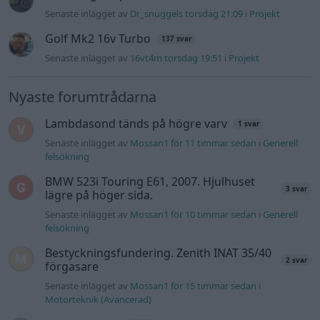
Senaste inlägget av
Dr_snuggels torsdag 21:09
i
Projekt
Golf Mk2 16v Turbo
137 svar
Senaste inlägget av
16vt4m torsdag 19:51
i
Projekt
Nyaste forumtrådarna
Lambdasond tänds på högre varv
1 svar
Senaste inlägget av
Mossan1 för 11 timmar sedan
i
Generell
felsökning
BMW 523i Touring E61, 2007. Hjulhuset
3 svar
lägre på höger sida.
Senaste inlägget av
Mossan1 för 10 timmar sedan
i
Generell
felsökning
Bestyckningsfundering. Zenith INAT 35/40
2 svar
förgasare
Senaste inlägget av
Mossan1 för 15 timmar sedan
i
Motorteknik (Avancerad)