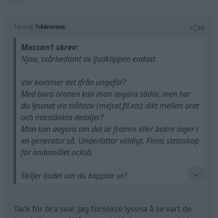
14 maj
#4
Trådstartare
Mossan1 skrev:
Njaa, svårbedömt av ljudklippen endast
Var kommer det ifrån ungefär?
Med bara öronen kan man avgöra sådär, men har
du lyssnat via stålstav (mejsel,fil,etc) dikt mellan örat
och misstänkta detaljer?
Man kan avgöra om det är främre eller bakre lager i
en generator så. Underlättar väldigt. Finns stetoskop
för ändamålet också.
Skiljer ljudet om du kopplar ur?
Finns det där om du startar motorn utan multirem?
Skakande remspämnare kan låta sådär, och då är
Tack för bra svar. Jag försökte lyssna å se vart de
frihjulet i generatorn stumt.