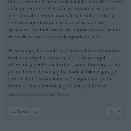
kunde komma ifrån men de lät inte som att de kom
Skiljet det på varm o kall motor?
ifrån generatorn eller från remspännaren. De lät
mer som att de kom uppifrån vid motorn men ja
Du har haft bilen nog länge att avgöra att det
som du säger kan ju också vara läckage vid
verkligen är nytt ljud?
grenröret. Testade direkt att koppla ur för å se om
de skulle försvinna men de gjorde de inte.
Avgasläcka invid avgasgrenröret och toppen kan
LÅTA som knack/tick från motorn.
Bilen har jag bara haft i ca 2 månader men har inte
kört den något alls bara in å ut från garaget
eftersom jag inte har körkort ännu. Konstiga är att
ja inte hörde de när jag backade in bilen i garaget
sen så stod den där kanske 2 dagar å när ja då
körde ut den så hörde jag de där ljudet? mvh
Senast redigerat av Lars123 (14 maj )
All re
Citera