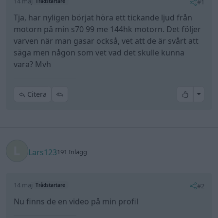
14 maj
#1
Trådstartare
Tja, har nyligen börjat höra ett tickande ljud från
motorn på min s70 99 me 144hk motorn. Det följer
varven när man gasar också, vet att de är svårt att
säga men någon som vet vad det skulle kunna
vara? Mvh
All re
Citera
Lars123
191 Inlägg
14 maj
#2
Trådstartare
Nu finns de en video på min profil