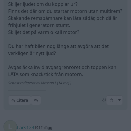
Skiljer ljudet om du kopplar ur?
Finns det där om du startar motorn utan multirem?
Skakande remspämnare kan låta sådär, och då är
frihjulet i generatorn stumt.
Skiljet det på varm o kall motor?
Du har haft bilen nog länge att avgöra att det
verkligen är nytt ljud?
Avgasläcka invid avgasgrenröret och toppen kan
LÅTA som knack/tick från motorn.
Senast redigerat av Mossan1 (14 maj )
All re
Citera
1
Lars123
191 Inlägg