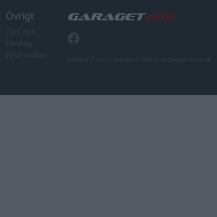
Övrigt
Tips och
förslag
Felanmälan
®
GARAGET
v13.2 Copyright © 2001-2026 Garaget Media AB