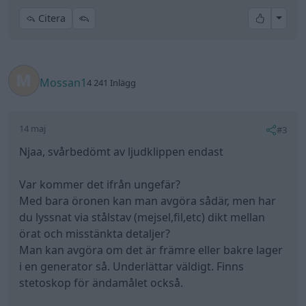
All re
Citera
Mossan1
4 241 Inlägg
14 maj
#3
Njaa, svårbedömt av ljudklippen endast
Var kommer det ifrån ungefär?
Med bara öronen kan man avgöra sådär, men har
du lyssnat via stålstav (mejsel,fil,etc) dikt mellan
örat och misstänkta detaljer?
Man kan avgöra om det är främre eller bakre lager
i en generator så. Underlättar väldigt. Finns
stetoskop för ändamålet också.