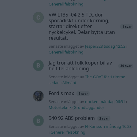
Generell felsökning
VW LT35 -04 2.5 TDI dör
sporadiskt under körning,
startar direkt efter
1 svar
nyckelcykel. Delar bytta utan
resultat.
Senaste inlägget av
Jesper328 tisdag 12:52
i
Generell felsökning
Jag tror att folk köper bil av
30 svar
helt fel anledning.
Senaste inlägget av
The-GOAT för 1 timme
sedan
i
Allmänt
Ford s max
1 svar
Senaste inlägget av
nucken måndag 06:31
i
Motorteknik (Grundläggande)
940 92 ABS problem
2 svar
Senaste inlägget av
H-Karlsson måndag 16:23
i
Generell felsökning