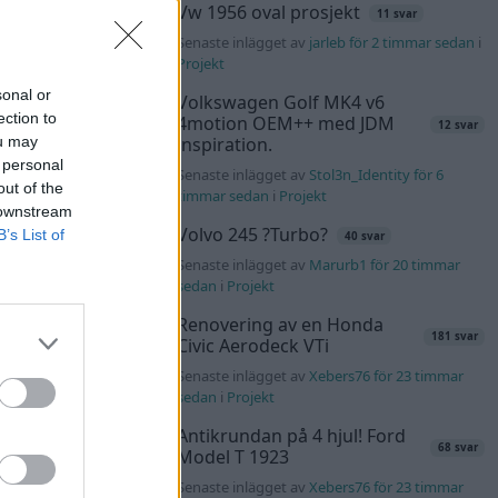
Vw 1956 oval prosjekt
11 svar
Senaste inlägget av
jarleb för 2 timmar sedan
i
Projekt
sonal or
Volkswagen Golf MK4 v6
ection to
4motion OEM++ med JDM
12 svar
ou may
inspiration.
 personal
Senaste inlägget av
Stol3n_Identity för 6
out of the
timmar sedan
i
Projekt
 downstream
Volvo 245 ?Turbo?
B’s List of
40 svar
Senaste inlägget av
Marurb1 för 20 timmar
sedan
i
Projekt
Renovering av en Honda
181 svar
Civic Aerodeck VTi
Senaste inlägget av
Xebers76 för 23 timmar
sedan
i
Projekt
Antikrundan på 4 hjul! Ford
68 svar
Model T 1923
Senaste inlägget av
Xebers76 för 23 timmar