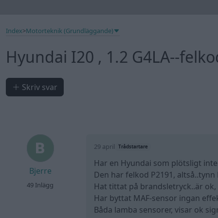
Index
>
Motorteknik (Grundläggande)
Hyundai I20 , 1.2 G4LA--felk
Skriv svar
29 april
Trådstartare
Har en Hyundai som plötsligt inte
Bjerre
Den har felkod P2191, altså..tynn 
49 Inlägg
Hat tittat på brandsletryck..är ok,
Har byttat MAF-sensor ingan effek
Båda lamba sensorer, visar ok signa