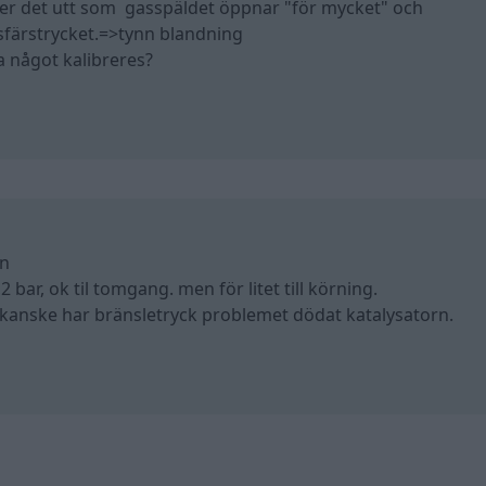
 ser det utt som gasspäldet öppnar "för mycket" och
sfärstrycket.=>tynn blandning
ka något kalibreres?
en
2 bar, ok til tomgang. men för litet till körning.
, kanske har bränsletryck problemet dödat katalysatorn.