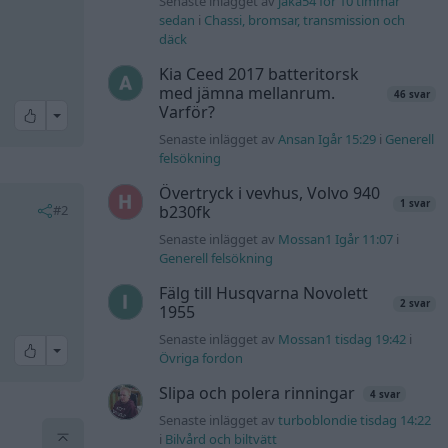
Senaste inlägget av
jaka54 för 10 timmar
sedan
i
Chassi, bromsar, transmission och
däck
Kia Ceed 2017 batteritorsk
med jämna mellanrum.
46 svar
Varför?
All reactions
Senaste inlägget av
Ansan Igår 15:29
i
Generell
felsökning
Övertryck i vevhus, Volvo 940
1 svar
#2
b230fk
Senaste inlägget av
Mossan1 Igår 11:07
i
Generell felsökning
Fälg till Husqvarna Novolett
2 svar
1955
Senaste inlägget av
Mossan1 tisdag 19:42
i
All reactions
Övriga fordon
Slipa och polera rinningar
4 svar
Senaste inlägget av
turboblondie tisdag 14:22
i
Bilvård och biltvätt