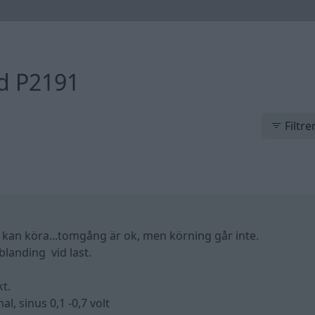
od P2191
Filtre
 kan köra...tomgång är ok, men körning går inte.
blanding vid last.
t.
l, sinus 0,1 -0,7 volt