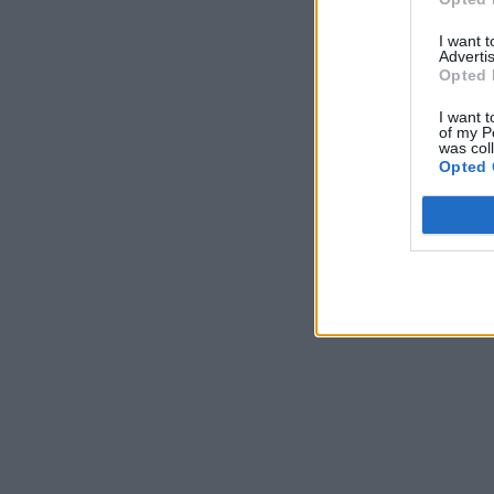
I want 
Advertis
Opted 
I want t
of my P
was col
Opted 