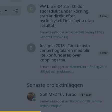
VW LT35 -04 2.5 TDI dör
ra
sporadiskt under körning,
startar direkt efter
1 svar
nyckelcykel. Delar bytta utan
resultat.
Senaste inlägget av
Jesper328 tisdag 12:52
i
Generell felsökning
Insignia 2018 - Tänkte byta
centerhögtalaren med blir
6 svar
lite konfunderad över
kopplingarna.
Senaste inlägget av
MammDiin måndag 23:11
i
Billjud och multimedia
Senaste projektinläggen
Golf Mk2 16v Turbo
137 svar
Senaste inlägget av
16vt4m för 19 minuter
sedan
i
Projekt