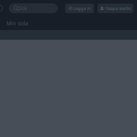
Sök
Logga in
Skapa konto
Min sida