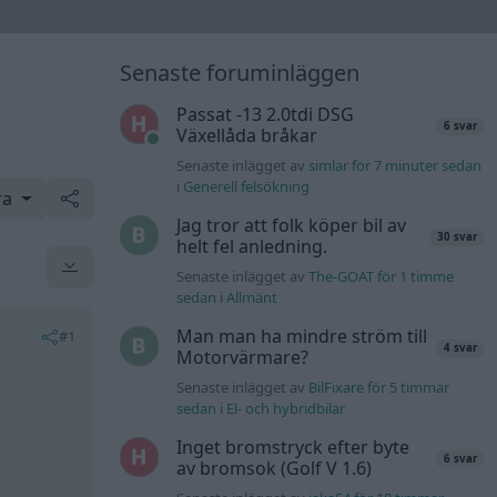
Senaste foruminläggen
Passat -13 2.0tdi DSG
6 svar
Växellåda bråkar
Senaste inlägget av
simlar för 7 minuter sedan
i
Generell felsökning
ra
Jag tror att folk köper bil av
30 svar
helt fel anledning.
Senaste inlägget av
The-GOAT för 1 timme
sedan
i
Allmänt
Man man ha mindre ström till
#1
4 svar
Motorvärmare?
Senaste inlägget av
BilFixare för 5 timmar
sedan
i
El- och hybridbilar
Inget bromstryck efter byte
6 svar
av bromsok (Golf V 1.6)