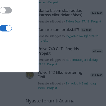
sedan
i
Projekt
Manta b som ska räddas
120 svar
(kaross eller delar sökes)
Senaste inlägget av
Tyfors Igår 17:48
i
Projekt
Camaro som bruksbil?!
56 svar
Senaste inlägget av
Ev_volvo142 Igår 09:02
i
Projekt
Volvo 740 GLT Långtids
46 svar
Projekt
Senaste inlägget av
RubenRutegard tisdag
19:47
i
Projekt
Volvo 142 Elkonvertering
848 svar
Elbil
Senaste inlägget av
Ev_volvo142 måndag
19:16
i
Projekt
Nyaste forumtrådarna