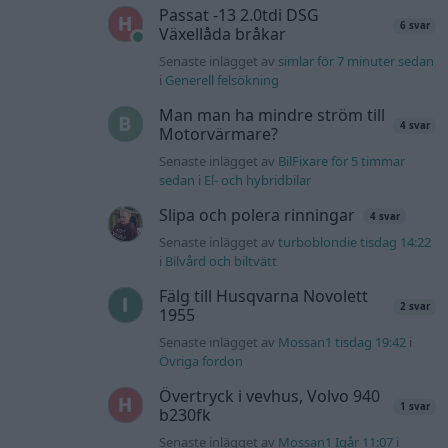
Passat -13 2.0tdi DSG
6 svar
Växellåda bråkar
Senaste inlägget av
simlar för 7 minuter sedan
i
Generell felsökning
Man man ha mindre ström till
4 svar
Motorvärmare?
Senaste inlägget av
BilFixare för 5 timmar
sedan
i
El- och hybridbilar
Slipa och polera rinningar
4 svar
Senaste inlägget av
turboblondie tisdag 14:22
i
Bilvård och biltvätt
Fälg till Husqvarna Novolett
2 svar
1955
Senaste inlägget av
Mossan1 tisdag 19:42
i
Övriga fordon
Övertryck i vevhus, Volvo 940
1 svar
b230fk
Senaste inlägget av
Mossan1 Igår 11:07
i