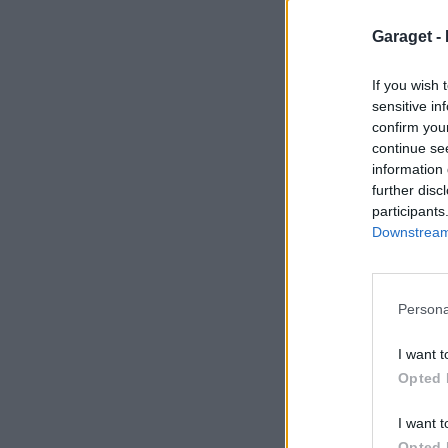
Garaget -
If you wish 
sensitive in
confirm you
continue se
information 
further disc
participants
Downstream 
Persona
I want t
Opted 
I want t
Opted 