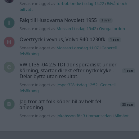
Senaste inlägget av
turboblondie tisdag 14:22
i
Bilvård och
biltvätt
Fälg till Husqvarna Novolett 1955
2 svar
Senaste inlägget av
Mossan1 tisdag 19:42
i
Övriga fordon
Övertryck i vevhus, Volvo 940 b230fk
1 svar
Senaste inlägget av
Mossan1 onsdag 11:07
i
Generell
felsökning
VW LT35 -04 2.5 TDI dör sporadiskt under
körning, startar direkt efter nyckelcykel.
1 svar
Delar bytta utan resultat.
Senaste inlägget av
Jesper328 tisdag 12:52
i
Generell
felsökning
Jag tror att folk köper bil av helt fel
33 svar
anledning.
Senaste inlägget av
Jokabsson för 3 timmar sedan
i
Allmänt