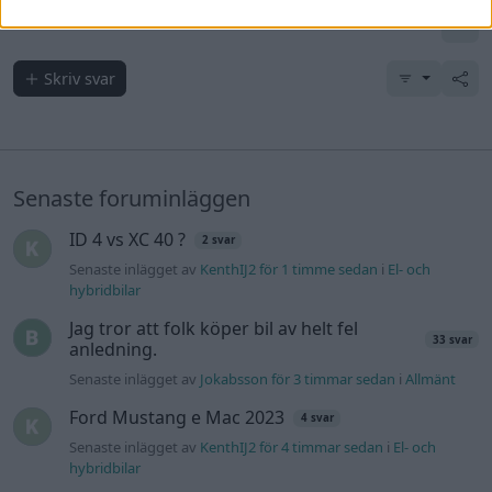
Skriv svar
Senaste foruminläggen
ID 4 vs XC 40 ?
2 svar
Senaste inlägget av
KenthIJ2 för 1 timme sedan
i
El- och
hybridbilar
Jag tror att folk köper bil av helt fel
33 svar
anledning.
Senaste inlägget av
Jokabsson för 3 timmar sedan
i
Allmänt
Ford Mustang e Mac 2023
4 svar
Senaste inlägget av
KenthIJ2 för 4 timmar sedan
i
El- och
hybridbilar