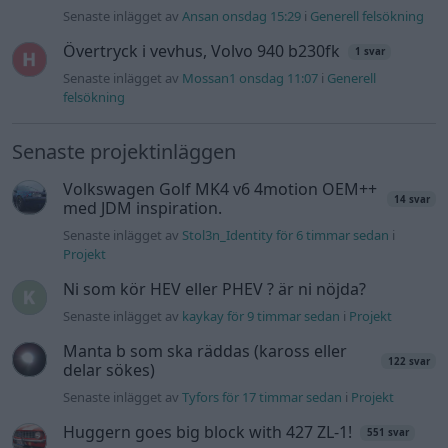
Senaste inlägget av
Ansan onsdag 15:29
i
Generell felsökning
Övertryck i vevhus, Volvo 940 b230fk
1 svar
Senaste inlägget av
Mossan1 onsdag 11:07
i
Generell
felsökning
Senaste projektinläggen
Volkswagen Golf MK4 v6 4motion OEM++
14 svar
med JDM inspiration.
Senaste inlägget av
Stol3n_Identity för 6 timmar sedan
i
Projekt
Ni som kör HEV eller PHEV ? är ni nöjda?
Senaste inlägget av
kaykay för 9 timmar sedan
i
Projekt
Manta b som ska räddas (kaross eller
122 svar
delar sökes)
Senaste inlägget av
Tyfors för 17 timmar sedan
i
Projekt
Huggern goes big block with 427 ZL-1!
551 svar