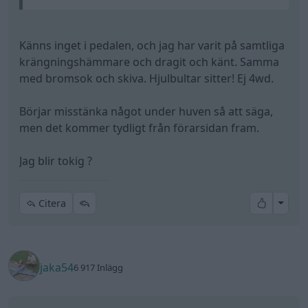
Känns inget i pedalen, och jag har varit på samtliga
krängningshämmare och dragit och känt. Samma
med bromsok och skiva. Hjulbultar sitter! Ej 4wd.
Börjar misstänka något under huven så att säga,
men det kommer tydligt från förarsidan fram.
Jag blir tokig ?
All re
Citera
jaka54
6 917 Inlägg