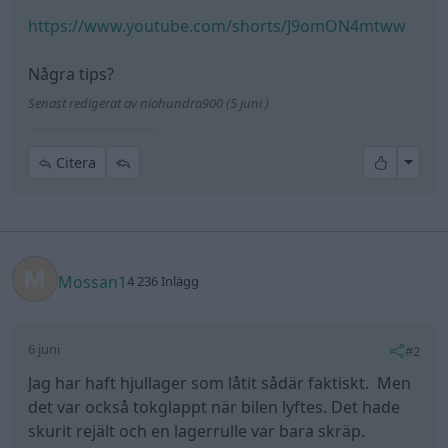
https://www.youtube.com/shorts/J9omON4mtww
Några tips?
Senast redigerat av niohundra900 (5 juni )
All re
Citera
Mossan1
4 236 Inlägg
6 juni
#2
Jag har haft hjullager som låtit sådär faktiskt. Men
det var också tokglappt när bilen lyftes. Det hade
skurit rejält och en lagerrulle var bara skräp.