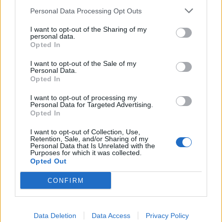
starta! Hör du ljudet då?
Personal Data Processing Opt Outs
Hörs inte ljudet då måste/bör ljudet komma från
stötdämparna/fjädrarna.
I want to opt-out of the Sharing of my
personal data.
Opted In
Har haft den på pallbockar, jag lyckas inte tvinga
I want to opt-out of the Sale of my
Personal Data.
fram klonkande på något sätt.
Opted In
Däremot det fjädrande/knarrande ljudet när jag
I want to opt-out of processing my
Personal Data for Targeted Advertising.
bromsar kommer då, även på mark och
Opted In
stillastående. Har köpt nya glidpinnar och
bussningar som ska bytas i veckan. Hoppas på att
I want to opt-out of Collection, Use,
Retention, Sale, and/or Sharing of my
det löser saken!
Personal Data that Is Unrelated with the
Purposes for which it was collected.
Opted Out
All re
Citera
CONFIRM
Data Deletion
Data Access
Privacy Policy