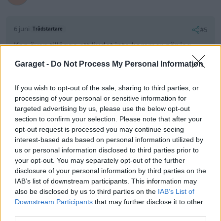
6 juni
#5
Trådstartare
Kan även tillägga att ljudet inte kommer när jag
backar och bromsar. Jag gissar att det är något som
Garaget -
Do Not Process My Personal Information
händer när vikten fördelas framåt vid inbromsning.
If you wish to opt-out of the sale, sharing to third parties, or
All re
processing of your personal or sensitive information for
Citera
targeted advertising by us, please use the below opt-out
section to confirm your selection. Please note that after your
opt-out request is processed you may continue seeing
interest-based ads based on personal information utilized by
niohundra900
4 Inlägg
us or personal information disclosed to third parties prior to
your opt-out. You may separately opt-out of the further
disclosure of your personal information by third parties on the
6 juni
#6
Trådstartare
IAB’s list of downstream participants. This information may
also be disclosed by us to third parties on the
IAB’s List of
jaka54 skrev:
Downstream Participants
that may further disclose it to other
Hissa upp bilen fram så hjulen hänger fritt och
third parties.