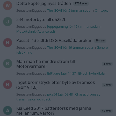
Detta köpte jag nyss-tråden
9734 svar
Senaste inlägget av
The-GOAT för 5 timmar sedan
i
Off topic
244 motorbyte till d5252t
Senaste inlägget av
Jeppegaming för 15 timmar sedan
i
Motorteknik (Avancerad)
Passat -13 2.0tdi DSG Växellåda bråkar
10 svar
Senaste inlägget av
The-GOAT för 19 timmar sedan
i
Generell
felsökning
Man man ha mindre ström till
4 svar
Motorvärmare?
Senaste inlägget av
BilFixare Igår 14:37
i
El- och hybridbilar
Inget bromstryck efter byte av bromsok
6 svar
(Golf V 1.6)
Senaste inlägget av
jaka54 Igår 09:48
i
Chassi, bromsar,
transmission och däck
Kia Ceed 2017 batteritorsk med jämna
46 svar
mellanrum. Varför?