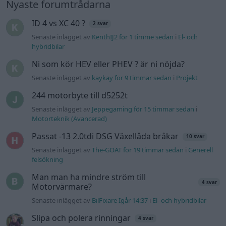
Nyaste forumtrådarna
ID 4 vs XC 40 ?
2 svar
Senaste inlägget av
KenthIJ2 för 1 timme sedan
i
El- och
hybridbilar
Ni som kör HEV eller PHEV ? är ni nöjda?
Senaste inlägget av
kaykay för 9 timmar sedan
i
Projekt
244 motorbyte till d5252t
Senaste inlägget av
Jeppegaming för 15 timmar sedan
i
Motorteknik (Avancerad)
Passat -13 2.0tdi DSG Växellåda bråkar
10 svar
Senaste inlägget av
The-GOAT för 19 timmar sedan
i
Generell
felsökning
Man man ha mindre ström till
4 svar
Motorvärmare?
Senaste inlägget av
BilFixare Igår 14:37
i
El- och hybridbilar
Slipa och polera rinningar
4 svar