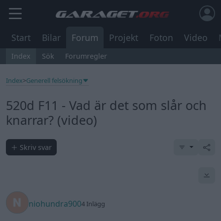
Start
Bilar
Forum
Projekt
Foton
Video
Index
Sök
Forumregler
Index
>
Generell felsökning
520d F11 - Vad är det som slår och
knarrar? (video)
Skriv svar
niohundra900
4 Inlägg