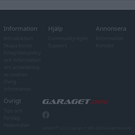
Information
Hjälp
Annonsera
Introduktion
Communityregler
Information
Skapa konto
Support
Kontakt
Integritetspolicy
och information
om användning
av cookies
Övrig
information
Övrigt
Tips och
förslag
Felanmälan
®
GARAGET
v13.2 Copyright © 2001-2026 Garaget Media AB