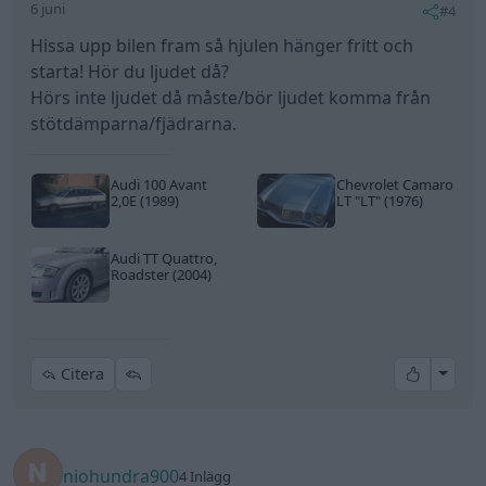
6 juni
#4
Hissa upp bilen fram så hjulen hänger fritt och
starta! Hör du ljudet då?
Hörs inte ljudet då måste/bör ljudet komma från
stötdämparna/fjädrarna.
Audi 100 Avant
Chevrolet Camaro
2,0E (1989)
LT
"LT"
(1976)
Audi TT Quattro,
Roadster (2004)
All re
Citera
niohundra900
4 Inlägg