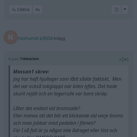
All re
Citera
niohundra900
4 Inlägg
6 juni
#3
Trådstartare
Mossan1 skrev:
Jag har haft hjullager som låtit sådär faktiskt. Men
det var också tokglappt när bilen lyftes. Det hade
skurit rejält och en lagerrulle var bara skräp.
Låter det endast vid bromsade?
Eller menas att det blir ett klickande vid varje broms
och man jobbar med pedalen i filmen?
För I så fall är ju något inte ådraget eller löst och