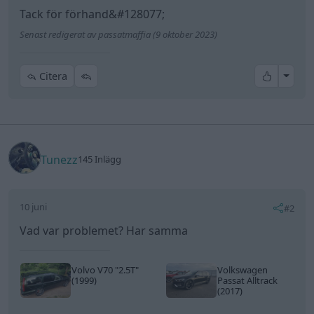
Tack för förhand&#128077;
Senast redigerat av passatmaffia (9 oktober 2023)
All re
Citera
Tunezz
145 Inlägg
10 juni
#2
Vad var problemet? Har samma
Volvo V70
"2.5T"
Volkswagen
(1999)
Passat Alltrack
(2017)