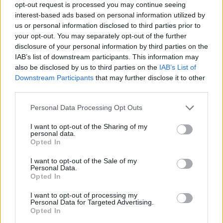
opt-out request is processed you may continue seeing
Senaste inlägget av
kaykay Igår 07:23
i
El- och hybridbilar
interest-based ads based on personal information utilized by
244 motorbyte till d5252t
us or personal information disclosed to third parties prior to
your opt-out. You may separately opt-out of the further
Senaste inlägget av
Jeppegaming Igår 00:53
i
Motorteknik
disclosure of your personal information by third parties on the
(Avancerad)
IAB’s list of downstream participants. This information may
Passat -13 2.0tdi DSG Växellåda bråkar
also be disclosed by us to third parties on the
IAB’s List of
10 svar
Downstream Participants
that may further disclose it to other
Senaste inlägget av
The-GOAT torsdag 20:54
i
Generell
third parties.
felsökning
Man man ha mindre ström till
Personal Data Processing Opt Outs
4 svar
Motorvärmare?
I want to opt-out of the Sharing of my
Senaste inlägget av
BilFixare torsdag 14:37
i
El- och hybridbilar
personal data.
Opted In
Senaste projektinläggen
I want to opt-out of the Sale of my
Personal Data.
Puttelitens projekt Audi S2 Avant. Back
Opted In
900 svar
to basic. + garagefix.
I want to opt-out of processing my
Senaste inlägget av
Putteliten för 19 timmar sedan
i
Projekt
Personal Data for Targeted Advertising.
Opted In
Volkswagen Golf MK4 v6 4motion OEM++
14 svar