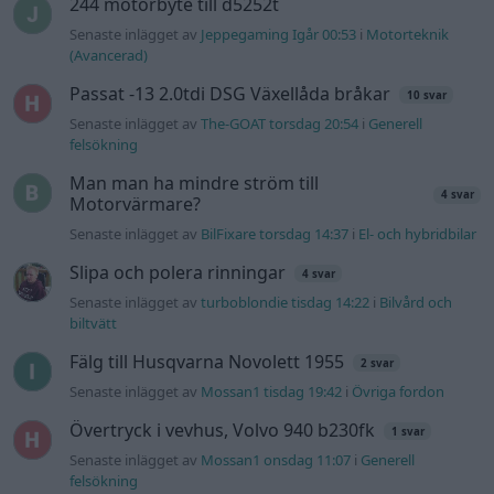
244 motorbyte till d5252t
Senaste inlägget av
Jeppegaming Igår 00:53
i
Motorteknik
(Avancerad)
Passat -13 2.0tdi DSG Växellåda bråkar
10 svar
Senaste inlägget av
The-GOAT torsdag 20:54
i
Generell
felsökning
Man man ha mindre ström till
4 svar
Motorvärmare?
Senaste inlägget av
BilFixare torsdag 14:37
i
El- och hybridbilar
Slipa och polera rinningar
4 svar
Senaste inlägget av
turboblondie tisdag 14:22
i
Bilvård och
biltvätt
Fälg till Husqvarna Novolett 1955
2 svar
Senaste inlägget av
Mossan1 tisdag 19:42
i
Övriga fordon
Övertryck i vevhus, Volvo 940 b230fk
1 svar
Senaste inlägget av
Mossan1 onsdag 11:07
i
Generell
felsökning