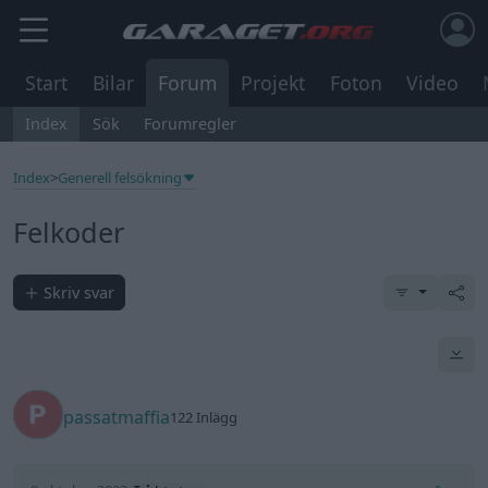
Start
Bilar
Forum
Projekt
Foton
Video
Index
Sök
Forumregler
Index
>
Generell felsökning
Felkoder
Skriv svar
passatmaffia
122 Inlägg