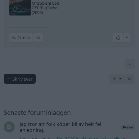
Mitsubishi Colt
CZT
"BigTurbo"
(2006)
All re
Citera
Skriv svar
Senaste foruminläggen
Jag tror att folk köper bil av helt fel
36 svar
anledning.
Senaste inlägget av
The-GOAT för 4 timmar sedan
i
Allmänt