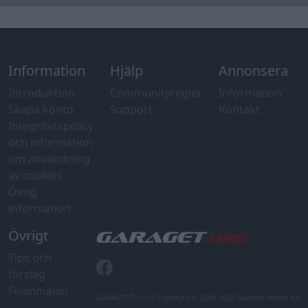
Information
Hjälp
Annonsera
Introduktion
Communityregler
Information
Skapa konto
Support
Kontakt
Integritetspolicy
och information
om användning
av cookies
Övrig
information
Övrigt
Tips och
förslag
Felanmälan
®
GARAGET
v13.2 Copyright © 2001-2026 Garaget Media AB