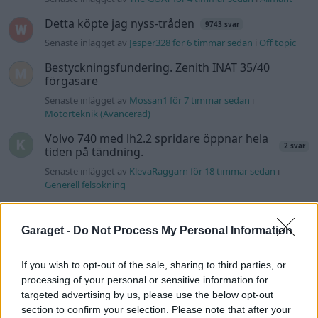
Detta köpte jag nyss-tråden
9743 svar
Senaste inlägget av
Jesper328 för 6 timmar sedan
i
Off topic
Bestyckningsfundering. Zenith INAT 35/40
förgasare
Senaste inlägget av
Mossan1 för 7 timmar sedan
i
Motorteknik (Avancerad)
Volvo 740 med lh2.2 spridare öppnar hela
2 svar
tiden på tändning.
Senaste inlägget av
KlevaRaggarn för 18 timmar sedan
i
Generell felsökning
ID 4 vs EX 40 ?
4 svar
Senaste inlägget av
MickeEng för 23 timmar sedan
i
El- och
Garaget -
Do Not Process My Personal Information
hybridbilar
If you wish to opt-out of the sale, sharing to third parties, or
Ford Mustang e Mac 2023
4 svar
processing of your personal or sensitive information for
Senaste inlägget av
KenthIJ2 Igår 12:37
i
El- och hybridbilar
targeted advertising by us, please use the below opt-out
Ni som kör HEV eller PHEV ? är ni nöjda?
section to confirm your selection. Please note that after your