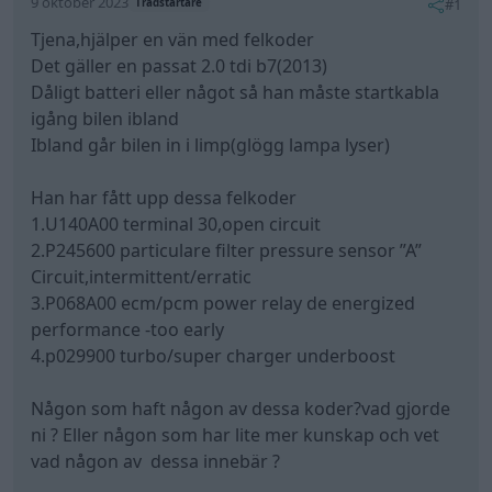
9 oktober 2023
#1
Trådstartare
Tjena,hjälper en vän med felkoder
Det gäller en passat 2.0 tdi b7(2013)
Dåligt batteri eller något så han måste startkabla
igång bilen ibland
Ibland går bilen in i limp(glögg lampa lyser)
Han har fått upp dessa felkoder
1.U140A00 terminal 30,open circuit
2.P245600 particulare filter pressure sensor ”A”
Circuit,intermittent/erratic
3.P068A00 ecm/pcm power relay de energized
performance -too early
4.p029900 turbo/super charger underboost
Någon som haft någon av dessa koder?vad gjorde
ni ? Eller någon som har lite mer kunskap och vet
vad någon av dessa innebär ?