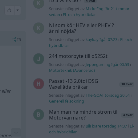
ID 4 vs EX 40 ?
4 svar
Senaste inlägget av
MickeEng för 21 timmar
All reactions
sedan
i
El- och hybridbilar
Ni som kör HEV eller PHEV ?
är ni nöjda?
#5
Senaste inlägget av
kaykay Igår 07:23
i
El- och
hybridbilar
244 motorbyte till d5252t
Senaste inlägget av
Jeppegaming Igår 00:53
i
Motorteknik (Avancerad)
Passat -13 2.0tdi DSG
10 svar
Växellåda bråkar
 eller
Senaste inlägget av
The-GOAT torsdag 20:54
i
Generell felsökning
Man man ha mindre ström till
4 svar
Motorvärmare?
Senaste inlägget av
BilFixare torsdag 14:37
i
El-
och hybridbilar
ermanent