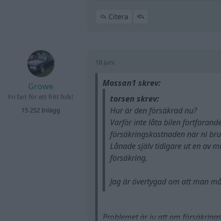
Citera
18 juni
Mossan1 skrev:
Growe
Fri fart för ett fritt folk!
torsen skrev:
Hur är den försäkrad nu?
15 252 Inlägg
Varför inte låta bilen fortfaran
försäkringskostnaden när ni bru
Lånade själv tidigare ut en av mina
försäkring.
Jag är övertygad om att man måst
Problemet är ju att om försäkring