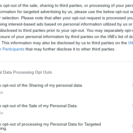
to opt-out of the sale, sharing to third parties, or processing of your per
formation for targeted advertising by us, please use the below opt-out s
r selection. Please note that after your opt-out request is processed y
eing interest-based ads based on personal information utilized by us or
disclosed to third parties prior to your opt-out. You may separately opt-
losure of your personal information by third parties on the IAB’s list of
. This information may also be disclosed by us to third parties on the
IA
e vara försäkrad på svärmor och ersätta henne för
Participants
that may further disclose it to other third parties.
ar bilen?
bilar halvårsvis till en son - utan att ta betalt för vare sig sk
l Data Processing Opt Outs
 vara ägare till ett fordon för att kunna försäkra det!
o opt-out of the Sharing of my personal data.
In
o opt-out of the Sale of my Personal Data.
In
to opt-out of processing my Personal Data for Targeted
ing.