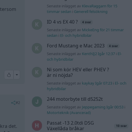
Senaste inlägget av
KlevaRaggarn för 15
eftersom
timmar sedan
i
Generell felsökning
ID 4 vs EX 40 ?
4 svar
Senaste inlägget av
MickeEng för 21 timmar
sedan
i
El- och hybridbilar
Ford Mustang e Mac 2023
4 svar
Senaste inlägget av
KenthIJ2 Igår 12:37
i
El-
och hybridbilar
Ni som kör HEV eller PHEV ?
All reactions
är ni nöjda?
Senaste inlägget av
kaykay Igår 07:23
i
El- och
hybridbilar
244 motorbyte till d5252t
#2
Senaste inlägget av
Jeppegaming Igår 00:53
i
Motorteknik (Avancerad)
Passat -13 2.0tdi DSG
kra det.
10 svar
Växellåda bråkar