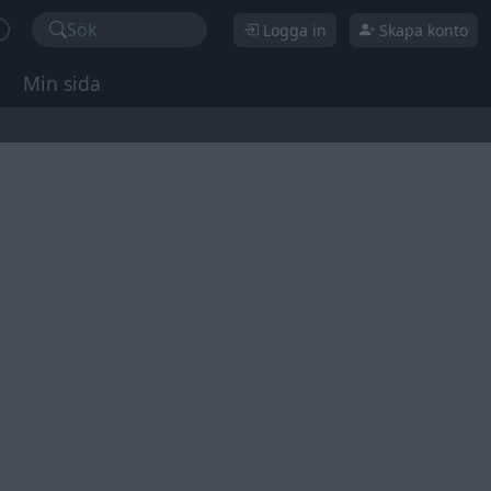
Sök
Logga in
Skapa konto
Min sida