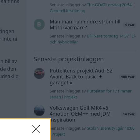
 så finns
Senaste inlägget av
The-GOAT torsdag 20:54
i
Generell felsökning
Man man ha mindre ström till
4 svar
Motorvärmare?
ringen
Senaste inlägget av
BilFixare torsdag 14:37
i
El-
 inte ni
och hybridbilar
Senaste projektinläggen
n bil av
nda den
Puttelitens projekt Audi S2
udsaklig
Avant. Back to basic. +
900 svar
garagefix.
Senaste inlägget av
Putteliten för 17 timmar
sedan
i
Projekt
Volkswagen Golf MK4 v6
4motion OEM++ med JDM
14 svar
inspiration.
Senaste inlägget av
Stol3n_Identity Igår 10:06
i
Projekt