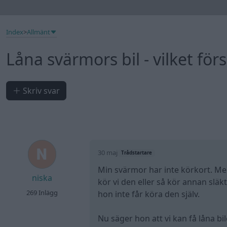
Index
>
Allmänt
Låna svärmors bil - vilket fö
Skriv svar
30 maj
Trådstartare
Min svärmor har inte körkort. Men
niska
kör vi den eller så kör annan släk
269 Inlägg
hon inte får köra den själv.
Nu säger hon att vi kan få låna bi