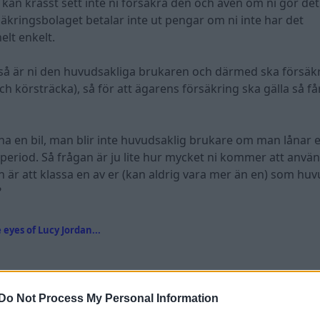
 kan krasst sett inte ni försäkra den och även om ni gör det
Försäkringsbolaget betalar inte ut pengar om ni inte har det
elt enkelt.
 så är ni den huvudsakliga brukaren och därmed ska försäk
ch körsträcka), så för att ägarens försäkring ska gälla så får
åna en bil, man blir inte huvudsaklig brukare om man lånar e
n period. Så frågan är ju lite hur mycket ni kommer att anvä
 är att klassa en av er (kan aldrig vara mer än en) som huv
?
eyes of Lucy Jordan...
Do Not Process My Personal Information