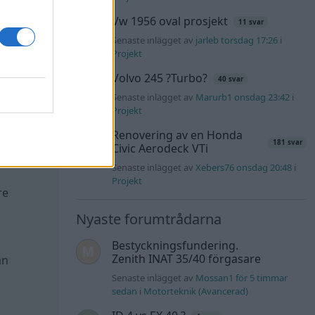
Vw 1956 oval prosjekt
11 svar
Senaste inlägget av
jarleb torsdag 17:26
i
Projekt
tnaden
Volvo 245 ?Turbo?
40 svar
ller
Senaste inlägget av
Marurb1 onsdag 23:42
i
Projekt
Renovering av en Honda
181 svar
Civic Aerodeck VTi
Senaste inlägget av
Xebers76 onsdag 20:48
i
Projekt
re
Nyaste forumtrådarna
Bestyckningsfundering.
Zenith INAT 35/40 förgasare
an
Senaste inlägget av
Mossan1 för 5 timmar
sedan
i
Motorteknik (Avancerad)