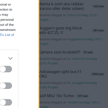
Manta b som ska räddas
All reactions
sonal or
122 svar
(kaross eller delar sökes)
ection to
ou may
Senaste inlägget av
Tyfors torsdag 23:25
i
Projekt
 personal
out of the
#3
Huggern goes big block
 downstream
551 svar
with 427 ZL-1!
B’s List of
Senaste inlägget av
hugger69 torsdag 23:01
i
Projekt
att eller
Camaro som bruksbil?!
57 svar
Senaste inlägget av
Ev_volvo142 torsdag
22:10
i
Projekt
Volkswagen split bus t1
2559 svar
1962
Senaste inlägget av
Dr_snuggels torsdag
All reactions
21:09
i
Projekt
Golf Mk2 16v Turbo
137 svar
Senaste inlägget av
16vt4m torsdag 19:51
i
#4
Projekt