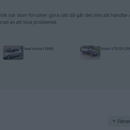
nte fullt ut i alla fall.
folk när dom försöker göra rätt då går det inte allt handlar
rad av att lösa problemet
 används, och, om bilen körs märkligt långt med ägare utan kör
l att utreda.
Seat Arosa (1999)
Volvo V70 D5 (20
Filtre