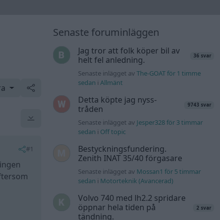
Senaste foruminläggen
Jag tror att folk köper bil av
36 svar
helt fel anledning.
Senaste inlägget av
The-GOAT för 1 timme
sedan
i
Allmänt
ra
Detta köpte jag nyss-
9743 svar
tråden
Senaste inlägget av
Jesper328 för 3 timmar
sedan
i
Off topic
Bestyckningsfundering.
#1
Zenith INAT 35/40 förgasare
tingen
Senaste inlägget av
Mossan1 för 5 timmar
eftersom
sedan
i
Motorteknik (Avancerad)
Volvo 740 med lh2.2 spridare
öppnar hela tiden på
2 svar
tändning.