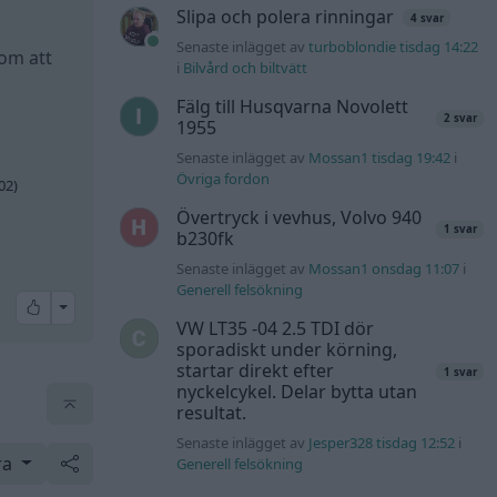
Slipa och polera rinningar
4 svar
Senaste inlägget av
turboblondie tisdag 14:22
 om att
i
Bilvård och biltvätt
kort så
Fälg till Husqvarna Novolett
2 svar
1955
Senaste inlägget av
Mossan1 tisdag 19:42
i
Övriga fordon
02)
Övertryck i vevhus, Volvo 940
1 svar
b230fk
Senaste inlägget av
Mossan1 onsdag 11:07
i
Generell felsökning
All reactions
VW LT35 -04 2.5 TDI dör
sporadiskt under körning,
startar direkt efter
1 svar
nyckelcykel. Delar bytta utan
resultat.
Senaste inlägget av
Jesper328 tisdag 12:52
i
ra
Generell felsökning