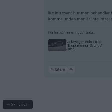
utlånad så gäller inte försäkringen. I
Men då ska dom veta det också.
lite intresant hur man behandlar 
Dom är dock fiffigare än man tror.
komma undan man är inte intrese
Sociala medier mm är verktyg som
är det ju ögonbrynshöjande och skä
Kör fort så hinner inget hända...
Volkswagen Polo 1.6Tdi
"Biloptimering i Sverige"
(2010)
Citera
Skriv svar