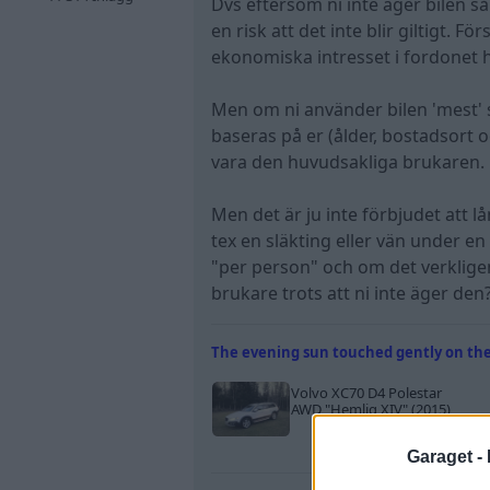
Dvs eftersom ni inte äger bilen så
en risk att det inte blir giltigt. 
ekonomiska intresset i fordonet h
Men om ni använder bilen 'mest'
baseras på er (ålder, bostadsort o
vara den huvudsakliga brukaren.
Men det är ju inte förbjudet att l
tex en släkting eller vän under e
"per person" och om det verkligen
brukare trots att ni inte äger den
The evening sun touched gently on the 
Volvo XC70 D4 Polestar
AWD
"Hemlig XIV"
(2015)
Garaget -