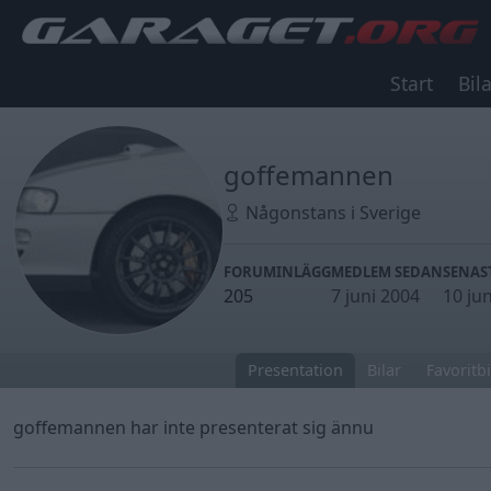
Start
Bila
goffemannen
Någonstans i Sverige
FORUMINLÄGG
MEDLEM SEDAN
SENAS
205
7 juni 2004
10 ju
Presentation
Bilar
Favoritbi
goffemannen har inte presenterat sig ännu