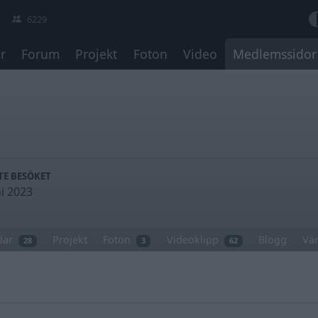
6229
r
Forum
Projekt
Foton
Video
Medlemssidor
TE BESÖKET
ni 2023
lar
Projekt
Foton
Videoklipp
Blogg
Vä
28
3
62