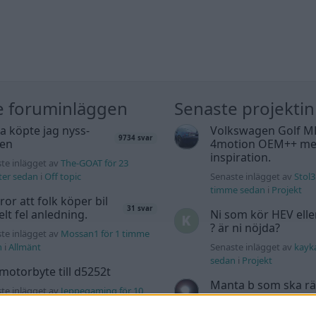
e foruminläggen
Senaste projekti
a köpte jag nyss-
Volkswagen Golf M
9734 svar
den
4motion OEM++ me
inspiration.
te inlägget av
The-GOAT för 23
ter sedan
i
Off topic
Senaste inlägget av
Stol3
timme sedan
i
Projekt
tror att folk köper bil
31 svar
elt fel anledning.
Ni som kör HEV ell
? är ni nöjda?
te inlägget av
Mossan1 för 1 timme
n
i
Allmänt
Senaste inlägget av
kayk
sedan
i
Projekt
motorbyte till d5252t
Manta b som ska r
te inlägget av
Jeppegaming för 10
(kaross eller delar 
ar sedan
i
Motorteknik (Avancerad)