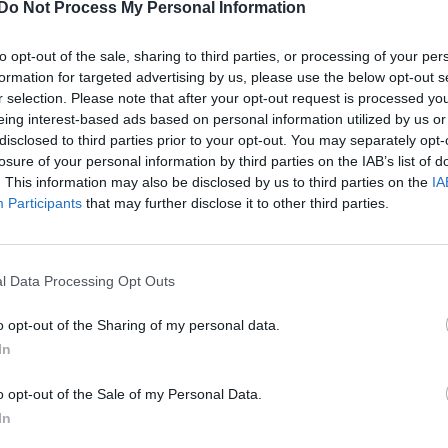
Senaste inlägget av
Tyfor
Do Not Process My Personal Information
at -13 2.0tdi DSG
sedan
i
Projekt
10 svar
llåda bråkar
Huggern goes big b
to opt-out of the sale, sharing to third parties, or processing of your per
te inlägget av
The-GOAT för 14
with 427 ZL-1!
formation for targeted advertising by us, please use the below opt-out s
ar sedan
i
Generell felsökning
r selection. Please note that after your opt-out request is processed y
Senaste inlägget av
hugg
 man ha mindre ström
eing interest-based ads based on personal information utilized by us or
timmar sedan
i
Projekt
4 svar
 Motorvärmare?
disclosed to third parties prior to your opt-out. You may separately opt-
Camaro som bruksbi
losure of your personal information by third parties on the IAB’s list of
te inlägget av
BilFixare för 20 timmar
. This information may also be disclosed by us to third parties on the
IA
n
i
El- och hybridbilar
Senaste inlägget av
Ev_vo
timmar sedan
i
Projekt
Participants
that may further disclose it to other third parties.
t bromstryck efter
 av bromsok (Golf V
Volkswagen split bu
6 svar
1962
l Data Processing Opt Outs
te inlägget av
jaka54 Igår 09:48
i
Senaste inlägget av
Dr_sn
i, bromsar, transmission och däck
timmar sedan
i
Projekt
o opt-out of the Sharing of my personal data.
Ceed 2017
Golf Mk2 16v Turbo
In
eritorsk med jämna
46 svar
Senaste inlägget av
16vt
anrum. Varför?
sedan
i
Projekt
o opt-out of the Sale of my Personal Data.
te inlägget av
Ansan onsdag 15:29
i
Vw 1956 oval prosje
In
ell felsökning
Senaste inlägget av
jarle