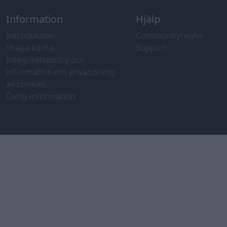
Information
Hjälp
Introduktion
Communityregler
Skapa konto
Support
Integritetspolicy och
information om användning
av cookies
Övrig information