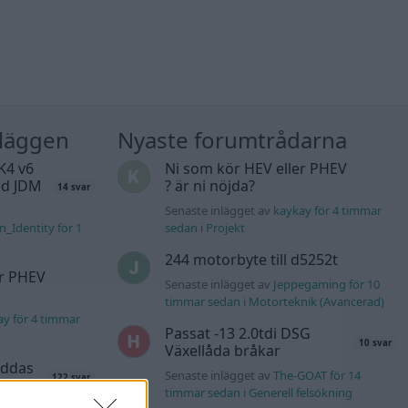
nläggen
Nyaste forumtrådarna
K4 v6
Ni som kör HEV eller PHEV
d JDM
? är ni nöjda?
14 svar
Senaste inlägget av
kaykay för 4 timmar
n_Identity för 1
sedan
i
Projekt
244 motorbyte till d5252t
er PHEV
Senaste inlägget av
Jeppegaming för 10
timmar sedan
i
Motorteknik (Avancerad)
ay för 4 timmar
Passat -13 2.0tdi DSG
10 svar
Växellåda bråkar
äddas
Senaste inlägget av
The-GOAT för 14
122 svar
sökes)
timmar sedan
i
Generell felsökning