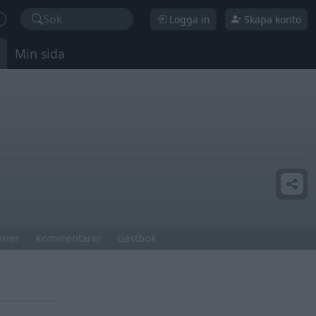
Sök
Logga in
Skapa konto
Min sida
nner
Kommentarer
Gästbok