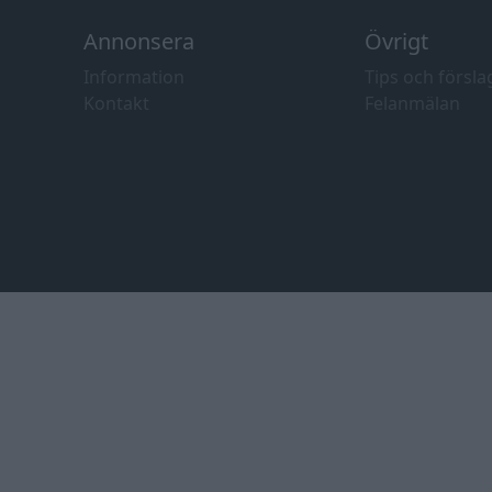
Annonsera
Övrigt
Information
Tips och försla
Kontakt
Felanmälan