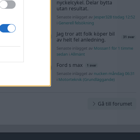
nyckelcykel. Delar bytta
utan resultat.
Senaste inlägget av
Jesper328 tisdag 12:52
40 svar
i
Generell felsökning
rb1 onsdag 23:42
Jag tror att folk köper bil
31 svar
av helt fel anledning.
Honda
181 svar
Senaste inlägget av
Mossan1 för 1 timme
sedan
i
Allmänt
rs76 onsdag
Ford s max
1 svar
Senaste inlägget av
nucken måndag 06:31
i
Motorteknik (Grundläggande)
Gå till forumet