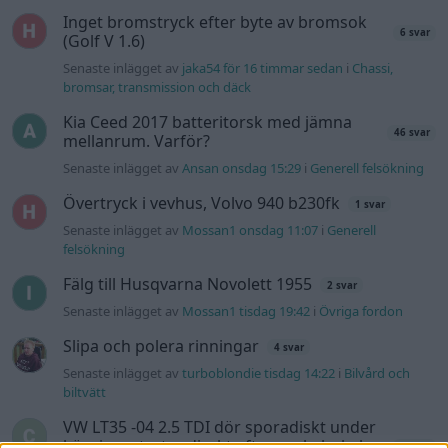
Inget bromstryck efter byte av bromsok
6 svar
(Golf V 1.6)
Senaste inlägget av
jaka54 för 16 timmar sedan
i
Chassi,
bromsar, transmission och däck
Kia Ceed 2017 batteritorsk med jämna
46 svar
mellanrum. Varför?
Senaste inlägget av
Ansan onsdag 15:29
i
Generell felsökning
Övertryck i vevhus, Volvo 940 b230fk
1 svar
Senaste inlägget av
Mossan1 onsdag 11:07
i
Generell
felsökning
Fälg till Husqvarna Novolett 1955
2 svar
Senaste inlägget av
Mossan1 tisdag 19:42
i
Övriga fordon
Slipa och polera rinningar
4 svar
Senaste inlägget av
turboblondie tisdag 14:22
i
Bilvård och
biltvätt
VW LT35 -04 2.5 TDI dör sporadiskt under
körning, startar direkt efter nyckelcykel.
1 svar