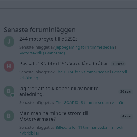
Senaste foruminläggen
244 motorbyte till d5252t
Senaste inlägget av
Jeppegaming för 1 timme sedan
i
Motorteknik (Avancerad)
Passat -13 2.0tdi DSG Växellåda bråkar
10 svar
Senaste inlägget av
The-GOAT för 5 timmar sedan
i
Generell
felsökning
Jag tror att folk köper bil av helt fel
30 svar
anledning.
Senaste inlägget av
The-GOAT för 8 timmar sedan
i
Allmänt
Man man ha mindre ström till
4 svar
Motorvärmare?
Senaste inlägget av
BilFixare för 11 timmar sedan
i
El- och
hybridbilar