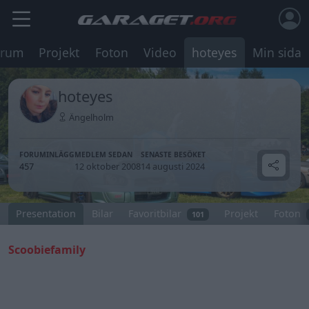
orum
Projekt
Foton
Video
hoteyes
Min sida
hoteyes
Ängelholm
FORUMINLÄGG
MEDLEM SEDAN
SENASTE BESÖKET
457
12 oktober 2008
14 augusti 2024
Presentation
Bilar
Favoritbilar
Projekt
Foton
101
Scoobiefamily