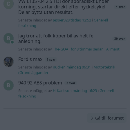
VW LT35 -04 2.5 TDI dör sporadiskt under
körning, startar direkt efter nyckelcykel.
1 svar
Delar bytta utan resultat.
Senaste inlägget av
Jesper328 tisdag 12:52
i
Generell
felsökning
Jag tror att folk köper bil av helt fel
30 svar
anledning.
Senaste inlägget av
The-GOAT för 8 timmar sedan
i
Allmänt
Ford s max
1 svar
Senaste inlägget av
nucken måndag 06:31
i
Motorteknik
(Grundläggande)
940 92 ABS problem
2 svar
Senaste inlägget av
H-Karlsson måndag 16:23
i
Generell
felsökning
Gå till forumet