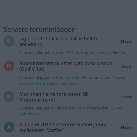
Senaste foruminläggen
Jag tror att folk köper bil av helt fel
22 svar
anledning.
Senaste inlägget av
Jesper328 för 6 timmar sedan
i
Allmänt
Inget bromstryck efter byte av bromsok
5 svar
(Golf V 1.6)
Senaste inlägget av
Hemmafix för 8 timmar sedan
i
Chassi,
bromsar, transmission och däck
Man man ha mindre ström till
2 svar
Motorvärmare?
Senaste inlägget av
BilFixare för 10 timmar sedan
i
El- och
hybridbilar
Kia Ceed 2017 batteritorsk med jämna
46 svar
mellanrum. Varför?