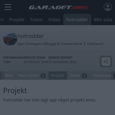
um
Projekt
Foton
Video
hotrodder
Min sida
hotrodder
Egen företagare Bilbygge & Chassie-teknik
Östersund
FORUMINLÄGG
MEDLEM SEDAN
SENASTE BESÖKET
1594
20 oktober 2004
12 november 2022
Bilar
Favoritbilar
Projekt
Foton
Videoklipp
1
1
Projekt
hotrodder har inte lagt upp något projekt ännu