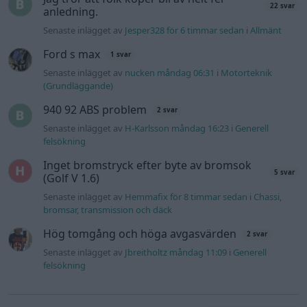
22 svar
anledning.
Senaste inlägget av
Jesper328 för 6 timmar sedan
i
Allmänt
Ford s max
1 svar
Senaste inlägget av
nucken måndag 06:31
i
Motorteknik
(Grundläggande)
940 92 ABS problem
2 svar
Senaste inlägget av
H-Karlsson måndag 16:23
i
Generell
felsökning
Inget bromstryck efter byte av bromsok
5 svar
(Golf V 1.6)
Senaste inlägget av
Hemmafix för 8 timmar sedan
i
Chassi,
bromsar, transmission och däck
Hög tomgång och höga avgasvärden
2 svar
Senaste inlägget av
Jbreitholtz måndag 11:09
i
Generell
felsökning