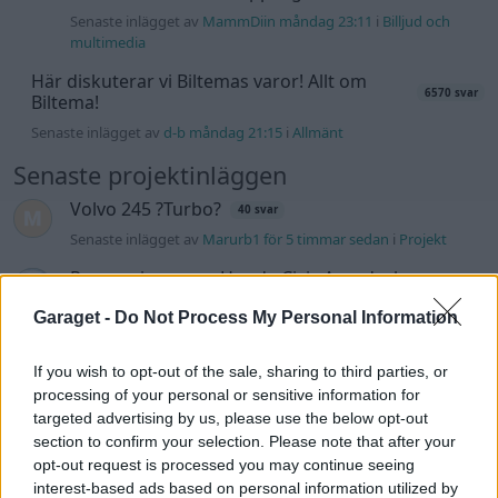
Senaste inlägget av
MammDiin måndag 23:11
i
Billjud och
multimedia
Här diskuterar vi Biltemas varor! Allt om
6570 svar
Biltema!
Senaste inlägget av
d-b måndag 21:15
i
Allmänt
Senaste projektinläggen
Volvo 245 ?Turbo?
40 svar
Senaste inlägget av
Marurb1 för 5 timmar sedan
i
Projekt
Renovering av en Honda Civic Aerodeck
181 svar
VTi
Garaget -
Do Not Process My Personal Information
Senaste inlägget av
Xebers76 för 8 timmar sedan
i
Projekt
Antikrundan på 4 hjul! Ford Model T 1923
68 svar
If you wish to opt-out of the sale, sharing to third parties, or
processing of your personal or sensitive information for
Senaste inlägget av
Xebers76 för 8 timmar sedan
i
Projekt
targeted advertising by us, please use the below opt-out
Manta b som ska räddas (kaross eller
section to confirm your selection. Please note that after your
120 svar
delar sökes)
opt-out request is processed you may continue seeing
Senaste inlägget av
Tyfors för 11 timmar sedan
i
Projekt
interest-based ads based on personal information utilized by