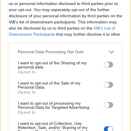
us or personal information disclosed to third parties prior to
Camaro som bruksbil?!
56 svar
your opt-out. You may separately opt-out of the further
Senaste inlägget av
Ev_volvo142 för 20 timmar sedan
i
Projekt
disclosure of your personal information by third parties on the
IAB’s list of downstream participants. This information may
Volvo 740 GLT Långtids Projekt
46 svar
also be disclosed by us to third parties on the
IAB’s List of
Senaste inlägget av
RubenRutegard tisdag 19:47
i
Projekt
Downstream Participants
that may further disclose it to other
third parties.
Volkswagen Golf MK4 v6 4motion OEM++
9 svar
med JDM inspiration.
Personal Data Processing Opt Outs
Senaste inlägget av
Stol3n_Identity tisdag 10:12
i
Projekt
I want to opt-out of the Sharing of my
Volvo 142 Elkonvertering Elbil
personal data.
848 svar
Opted In
Senaste inlägget av
Ev_volvo142 måndag 19:16
i
Projekt
I want to opt-out of the Sale of my
Volkswagen split bus t1 1962
2558 svar
Personal Data.
Opted In
Senaste inlägget av
Dr_snuggels måndag 18:29
i
Projekt
GT86 Luftbygge med mera
I want to opt-out of processing my
80 svar
Personal Data for Targeted Advertising.
Senaste inlägget av
Rikard_Persson måndag 09:55
i
Projekt
Opted In
Nyaste forumtrådarna
I want to opt-out of Collection, Use,
Retention, Sale, and/or Sharing of my