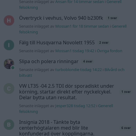
Senaste inlägget av
Ansan för 14 timmar sedan
i
Generell
felsökning
Övertryck i vevhus, Volvo 940 b230fk
1 svar
Senaste inlägget av
Mossan1 för 18 timmar sedan
i
Generell
felsökning
Fälg till Husqvarna Novolett 1955
2 svar
Senaste inlägget av
Mossan1 tisdag 19:42
i
Övriga fordon
Slipa och polera rinningar
4 svar
Senaste inlägget av
turboblondie tisdag 14:22
i
Bilvård och
biltvätt
VW LT35 -04 2.5 TDI dör sporadiskt under
körning, startar direkt efter nyckelcykel.
1 svar
Delar bytta utan resultat.
Senaste inlägget av
Jesper328 tisdag 12:52
i
Generell
felsökning
Insignia 2018 - Tänkte byta
centerhögtalaren med blir lite
6 svar
konfunderad över kopplingarna.