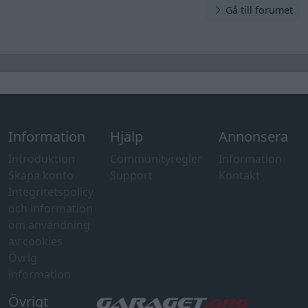
Gå till forumet
Information
Hjälp
Annonsera
Introduktion
Communityregler
Information
Skapa konto
Support
Kontakt
Integritetspolicy
och information
om användning
av cookies
Övrig
information
Övrigt