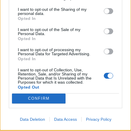
Senaste inlägget av
16vt4m torsdag 19:51
i
Projekt
I want to opt-out of the Sharing of my
Vw 1956 oval prosjekt
11 svar
personal data.
Opted In
Senaste inlägget av
jarleb torsdag 17:26
i
Projekt
Volvo 245 ?Turbo?
I want to opt-out of the Sale of my
40 svar
Personal Data.
Senaste inlägget av
Marurb1 onsdag 23:42
i
Projekt
Opted In
Renovering av en Honda Civic Aerodeck
I want to opt-out of processing my
181 svar
VTi
Personal Data for Targeted Advertising.
Opted In
Senaste inlägget av
Xebers76 onsdag 20:48
i
Projekt
I want to opt-out of Collection, Use,
Nyaste forumtrådarna
Retention, Sale, and/or Sharing of my
Personal Data that Is Unrelated with the
ID 4 vs EX 40 ?
Purposes for which it was collected.
4 svar
Opted Out
Senaste inlägget av
MickeEng för 13 timmar sedan
i
El- och
hybridbilar
CONFIRM
Ni som kör HEV eller PHEV ? är ni nöjda?
Senaste inlägget av
kaykay Igår 07:23
i
El- och hybridbilar
Data Deletion
Data Access
Privacy Policy
244 motorbyte till d5252t