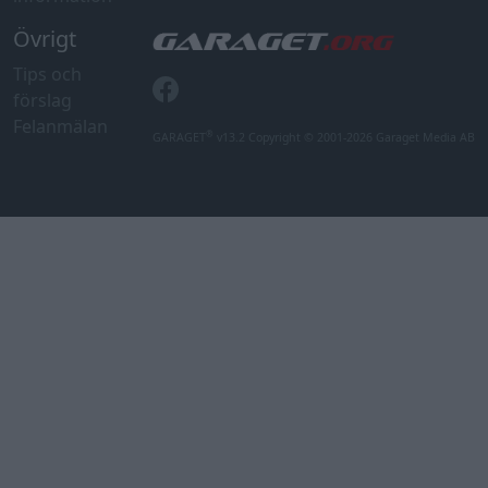
Övrigt
Tips och
förslag
Felanmälan
®
GARAGET
v13.2 Copyright © 2001-2026 Garaget Media AB