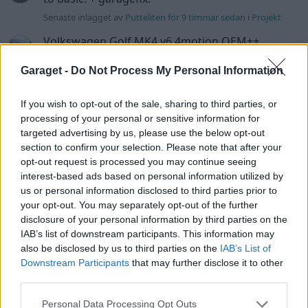
Senaste inlägget av
Putteliten för 9 timmar sedan
i
Projekt
Volkswagen Golf MK4 v6 4motion OEM++
14 svar
med JDM inspiration.
Garaget -
Do Not Process My Personal Information
Senaste inlägget av
Stol3n_Identity för 21 timmar sedan
i
Projekt
If you wish to opt-out of the sale, sharing to third parties, or
Manta b som ska räddas (kaross eller
processing of your personal or sensitive information for
122 svar
delar sökes)
targeted advertising by us, please use the below opt-out
Senaste inlägget av
Tyfors torsdag 23:25
i
Projekt
section to confirm your selection. Please note that after your
opt-out request is processed you may continue seeing
Huggern goes big block with 427 ZL-1!
551 svar
interest-based ads based on personal information utilized by
Senaste inlägget av
hugger69 torsdag 23:01
i
Projekt
us or personal information disclosed to third parties prior to
your opt-out. You may separately opt-out of the further
Camaro som bruksbil?!
57 svar
disclosure of your personal information by third parties on the
Senaste inlägget av
Ev_volvo142 torsdag 22:10
i
Projekt
IAB’s list of downstream participants. This information may
also be disclosed by us to third parties on the
IAB’s List of
Volkswagen split bus t1 1962
2559 svar
Downstream Participants
that may further disclose it to other
Senaste inlägget av
Dr_snuggels torsdag 21:09
i
Projekt
third parties.
Golf Mk2 16v Turbo
137 svar
Personal Data Processing Opt Outs