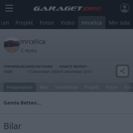
rum
Projekt
Foton
Video
mrcelica
Min sida
mrcelica
Mjölby
FORUMINLÄGG
MEDLEM SEDAN
SENASTE BESÖKET
1639
17 december 2004
15 december 2013
Presentation
Bilar
Favoritbilar
Projekt
Foton
Vide
Gamla Bettan...
Bilar