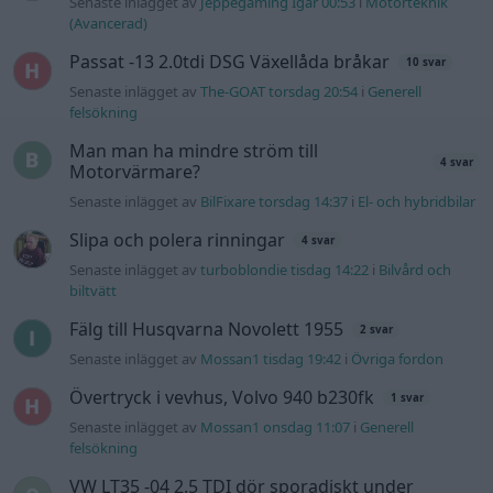
Senaste inlägget av
Jeppegaming Igår 00:53
i
Motorteknik
(Avancerad)
Passat -13 2.0tdi DSG Växellåda bråkar
10 svar
Senaste inlägget av
The-GOAT torsdag 20:54
i
Generell
felsökning
Man man ha mindre ström till
4 svar
Motorvärmare?
Senaste inlägget av
BilFixare torsdag 14:37
i
El- och hybridbilar
Slipa och polera rinningar
4 svar
Senaste inlägget av
turboblondie tisdag 14:22
i
Bilvård och
biltvätt
Fälg till Husqvarna Novolett 1955
2 svar
Senaste inlägget av
Mossan1 tisdag 19:42
i
Övriga fordon
Övertryck i vevhus, Volvo 940 b230fk
1 svar
Senaste inlägget av
Mossan1 onsdag 11:07
i
Generell
felsökning
VW LT35 -04 2.5 TDI dör sporadiskt under