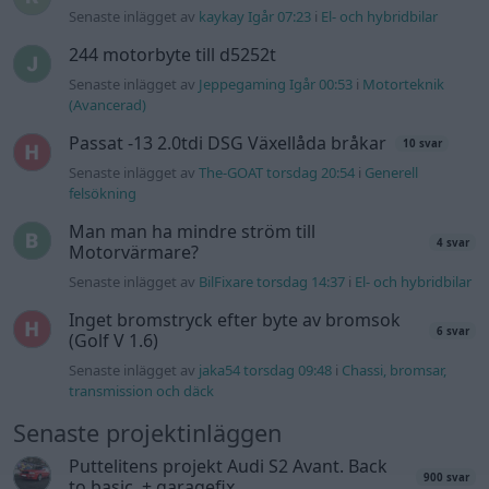
Senaste inlägget av
kaykay Igår 07:23
i
El- och hybridbilar
244 motorbyte till d5252t
Senaste inlägget av
Jeppegaming Igår 00:53
i
Motorteknik
(Avancerad)
Passat -13 2.0tdi DSG Växellåda bråkar
10 svar
Senaste inlägget av
The-GOAT torsdag 20:54
i
Generell
felsökning
Man man ha mindre ström till
4 svar
Motorvärmare?
Senaste inlägget av
BilFixare torsdag 14:37
i
El- och hybridbilar
Inget bromstryck efter byte av bromsok
6 svar
(Golf V 1.6)
Senaste inlägget av
jaka54 torsdag 09:48
i
Chassi, bromsar,
transmission och däck
Senaste projektinläggen
Puttelitens projekt Audi S2 Avant. Back
900 svar
to basic. + garagefix.