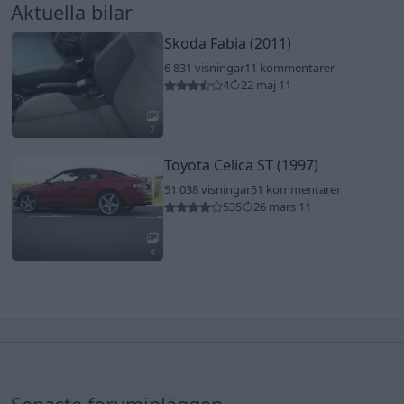
Aktuella bilar
Skoda Fabia (2011)
6 831 visningar
11 kommentarer
4
22 maj 11
7
Toyota Celica ST (1997)
51 038 visningar
51 kommentarer
535
26 mars 11
4