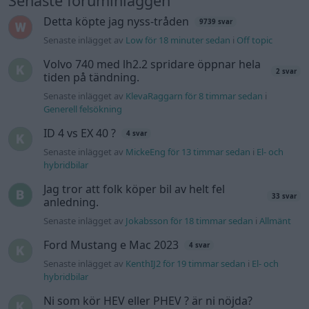
Senaste foruminläggen
Detta köpte jag nyss-tråden
9739 svar
Senaste inlägget av
Low för 18 minuter sedan
i
Off topic
Volvo 740 med lh2.2 spridare öppnar hela
2 svar
tiden på tändning.
Senaste inlägget av
KlevaRaggarn för 8 timmar sedan
i
Generell felsökning
ID 4 vs EX 40 ?
4 svar
Senaste inlägget av
MickeEng för 13 timmar sedan
i
El- och
hybridbilar
Jag tror att folk köper bil av helt fel
33 svar
anledning.
Senaste inlägget av
Jokabsson för 18 timmar sedan
i
Allmänt
Ford Mustang e Mac 2023
4 svar
Senaste inlägget av
KenthIJ2 för 19 timmar sedan
i
El- och
hybridbilar
Ni som kör HEV eller PHEV ? är ni nöjda?