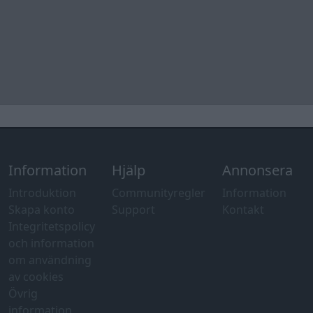
Information
Hjälp
Annonsera
Introduktion
Communityregler
Information
Skapa konto
Support
Kontakt
Integritetspolicy
och information
om användning
av cookies
Övrig
information