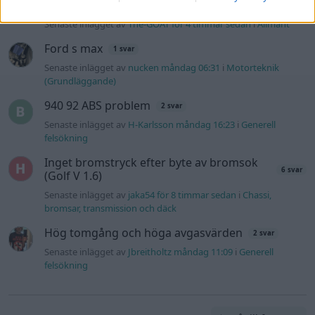
anledning.
Senaste inlägget av
The-GOAT för 4 timmar sedan
i
Allmänt
Ford s max
1 svar
Senaste inlägget av
nucken måndag 06:31
i
Motorteknik
(Grundläggande)
940 92 ABS problem
2 svar
Senaste inlägget av
H-Karlsson måndag 16:23
i
Generell
felsökning
Inget bromstryck efter byte av bromsok
6 svar
(Golf V 1.6)
Senaste inlägget av
jaka54 för 8 timmar sedan
i
Chassi,
bromsar, transmission och däck
Hög tomgång och höga avgasvärden
2 svar
Senaste inlägget av
Jbreitholtz måndag 11:09
i
Generell
felsökning