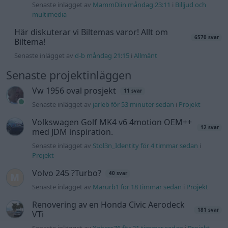
Senaste inlägget av
MammDiin måndag 23:11
i
Billjud och
multimedia
Här diskuterar vi Biltemas varor! Allt om
6570 svar
Biltema!
Senaste inlägget av
d-b måndag 21:15
i
Allmänt
Senaste projektinläggen
Vw 1956 oval prosjekt
11 svar
Senaste inlägget av
jarleb för 53 minuter sedan
i
Projekt
Volkswagen Golf MK4 v6 4motion OEM++
12 svar
med JDM inspiration.
Senaste inlägget av
Stol3n_Identity för 4 timmar sedan
i
Projekt
Volvo 245 ?Turbo?
40 svar
Senaste inlägget av
Marurb1 för 18 timmar sedan
i
Projekt
Renovering av en Honda Civic Aerodeck
181 svar
VTi