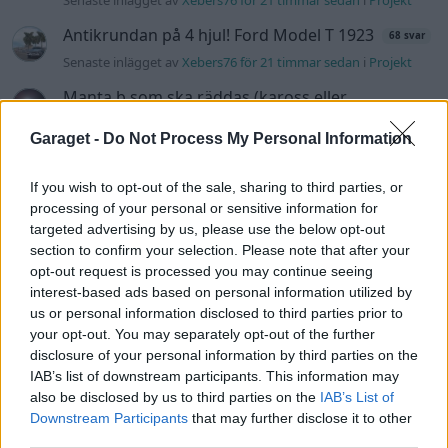
Senaste inlägget av
Xebers76 för 21 timmar sedan
i
Projekt
Antikrundan på 4 hjul! Ford Model T 1923
68 svar
Senaste inlägget av
Xebers76 för 21 timmar sedan
i
Projekt
Manta b som ska räddas (kaross eller
120 svar
delar sökes)
Garaget -
Do Not Process My Personal Information
Senaste inlägget av
Tyfors Igår 17:48
i
Projekt
Camaro som bruksbil?!
56 svar
If you wish to opt-out of the sale, sharing to third parties, or
Senaste inlägget av
Ev_volvo142 Igår 09:02
i
Projekt
processing of your personal or sensitive information for
targeted advertising by us, please use the below opt-out
Volvo 740 GLT Långtids Projekt
46 svar
section to confirm your selection. Please note that after your
Senaste inlägget av
RubenRutegard tisdag 19:47
i
Projekt
opt-out request is processed you may continue seeing
interest-based ads based on personal information utilized by
Volvo 142 Elkonvertering Elbil
848 svar
us or personal information disclosed to third parties prior to
Senaste inlägget av
Ev_volvo142 måndag 19:16
i
Projekt
your opt-out. You may separately opt-out of the further
disclosure of your personal information by third parties on the
Volkswagen split bus t1 1962
2558 svar
IAB’s list of downstream participants. This information may
Senaste inlägget av
Dr_snuggels måndag 18:29
i
Projekt
also be disclosed by us to third parties on the
IAB’s List of
Downstream Participants
that may further disclose it to other
Nyaste forumtrådarna
third parties.