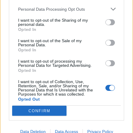
Man man ha mindre ström till
4 svar
Motorvärmare?
Personal Data Processing Opt Outs
Senaste inlägget av
BilFixare för 3 timmar sedan
i
El- och
I want to opt-out of the Sharing of my
hybridbilar
personal data.
Opted In
Slipa och polera rinningar
4 svar
I want to opt-out of the Sale of my
Senaste inlägget av
turboblondie tisdag 14:22
i
Bilvård och
Personal Data.
biltvätt
Opted In
Fälg till Husqvarna Novolett 1955
2 svar
I want to opt-out of processing my
Senaste inlägget av
Mossan1 tisdag 19:42
i
Övriga fordon
Personal Data for Targeted Advertising.
Opted In
Övertryck i vevhus, Volvo 940 b230fk
1 svar
I want to opt-out of Collection, Use,
Senaste inlägget av
Mossan1 Igår 11:07
i
Generell felsökning
Retention, Sale, and/or Sharing of my
Personal Data that Is Unrelated with the
VW LT35 -04 2.5 TDI dör sporadiskt under
Purposes for which it was collected.
körning, startar direkt efter nyckelcykel.
Opted Out
1 svar
Delar bytta utan resultat.
CONFIRM
Senaste inlägget av
Jesper328 tisdag 12:52
i
Generell
felsökning
Jag tror att folk köper bil av helt fel
Data Deletion
Data Access
Privacy Policy
27 svar