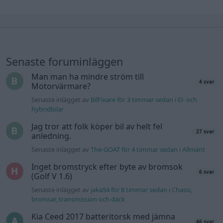
Senaste foruminläggen
Man man ha mindre ström till
4 svar
Motorvärmare?
Senaste inlägget av
BilFixare för 3 timmar sedan
i
El- och
hybridbilar
Jag tror att folk köper bil av helt fel
27 svar
anledning.
Senaste inlägget av
The-GOAT för 4 timmar sedan
i
Allmänt
Inget bromstryck efter byte av bromsok
6 svar
(Golf V 1.6)
Senaste inlägget av
jaka54 för 8 timmar sedan
i
Chassi,
bromsar, transmission och däck
Kia Ceed 2017 batteritorsk med jämna
46 svar