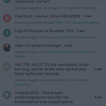
mellanrum. Varför?
Senaste inlägget av
Ansan Igår 15:29
i
Generell felsökning
Övertryck i vevhus, Volvo 940 b230fk
1 svar
Senaste inlägget av
Mossan1 Igår 11:07
i
Generell felsökning
Fälg till Husqvarna Novolett 1955
2 svar
Senaste inlägget av
Mossan1 tisdag 19:42
i
Övriga fordon
Slipa och polera rinningar
4 svar
Senaste inlägget av
turboblondie tisdag 14:22
i
Bilvård och
biltvätt
VW LT35 -04 2.5 TDI dör sporadiskt under
körning, startar direkt efter nyckelcykel.
1 svar
Delar bytta utan resultat.
Senaste inlägget av
Jesper328 tisdag 12:52
i
Generell
felsökning
Insignia 2018 - Tänkte byta
centerhögtalaren med blir lite
6 svar
konfunderad över kopplingarna.