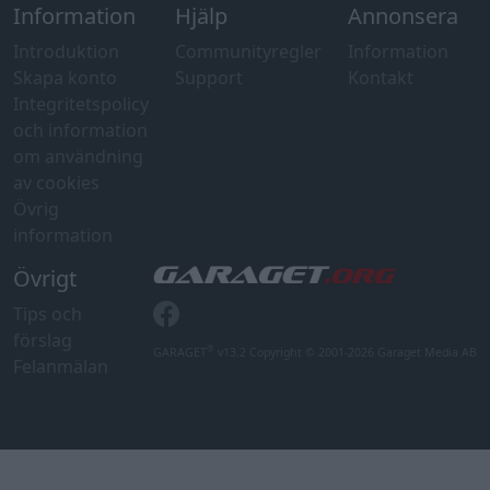
Information
Hjälp
Annonsera
Introduktion
Communityregler
Information
Skapa konto
Support
Kontakt
Integritetspolicy
och information
om användning
av cookies
Övrig
information
Övrigt
Tips och
förslag
®
GARAGET
v13.2 Copyright © 2001-2026 Garaget Media AB
Felanmälan