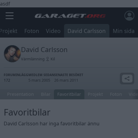
asdf
Projekt
Foton
Video
David Carlsson
Min sida
David Carlsson
Värmlänning
Kil
FORUMINLÄGG
MEDLEM SEDAN
SENASTE BESÖKET
172
5 mars 2005
26 mars 2011
Presentation
Bilar
Favoritbilar
Projekt
Foton
Vide
Favoritbilar
David Carlsson har inga favoritbilar ännu