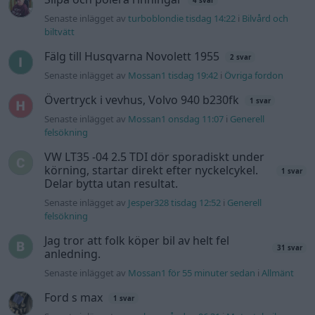
4 svar
Senaste inlägget av
turboblondie tisdag 14:22
i
Bilvård och
biltvätt
Fälg till Husqvarna Novolett 1955
2 svar
Senaste inlägget av
Mossan1 tisdag 19:42
i
Övriga fordon
Övertryck i vevhus, Volvo 940 b230fk
1 svar
Senaste inlägget av
Mossan1 onsdag 11:07
i
Generell
felsökning
VW LT35 -04 2.5 TDI dör sporadiskt under
körning, startar direkt efter nyckelcykel.
1 svar
Delar bytta utan resultat.
Senaste inlägget av
Jesper328 tisdag 12:52
i
Generell
felsökning
Jag tror att folk köper bil av helt fel
31 svar
anledning.
Senaste inlägget av
Mossan1 för 55 minuter sedan
i
Allmänt
Ford s max
1 svar