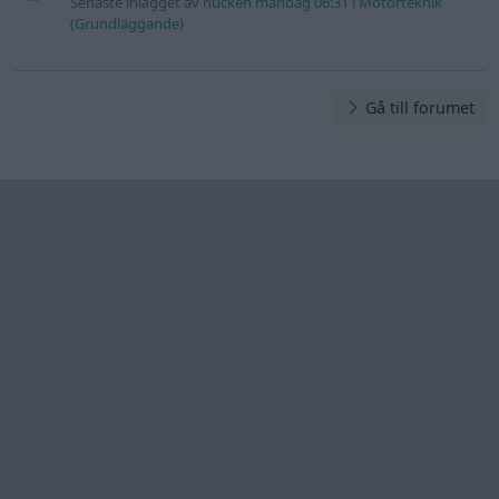
Senaste inlägget av
nucken måndag 06:31
i
Motorteknik
(Grundläggande)
Gå till forumet