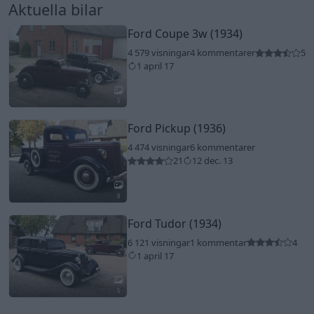
Aktuella bilar
Ford Coupe 3w (1934)
4 579 visningar
4 kommentarer
5
1 april 17
5
Ford Pickup (1936)
4 474 visningar
6 kommentarer
21
12 dec. 13
8
Ford Tudor (1934)
6 121 visningar
1 kommentar
4
1 april 17
5