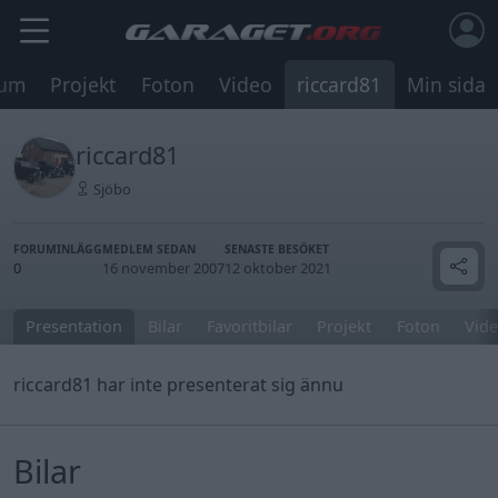
rum
Projekt
Foton
Video
riccard81
Min sida
riccard81
Sjöbo
FORUMINLÄGG
MEDLEM SEDAN
SENASTE BESÖKET
0
16 november 2007
12 oktober 2021
Presentation
Bilar
Favoritbilar
Projekt
Foton
Vide
riccard81 har inte presenterat sig ännu
Bilar