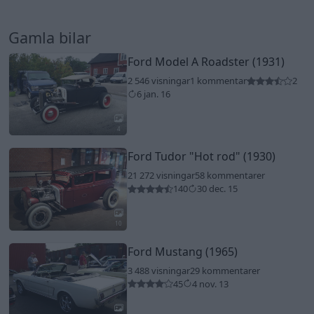
Gamla bilar
Ford Model A Roadster (1931)
2 546 visningar
1 kommentar
2
6 jan. 16
4
Ford Tudor
"Hot rod"
(1930)
21 272 visningar
58 kommentarer
140
30 dec. 15
10
Ford Mustang (1965)
3 488 visningar
29 kommentarer
45
4 nov. 13