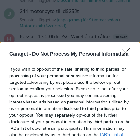
Senaste inlägget av
Mossan1 för 55 minuter sedan
i
Allmänt
244 motorbyte till d5252t
Senaste inlägget av
Jeppegaming för 9 timmar sedan
i
Motorteknik (Avancerad)
Passat -13 2.0tdi DSG Växellåda bråkar
10 svar
Senaste inlägget av
The-GOAT för 13 timmar sedan
i
Generell
felsökning
Garaget -
Do Not Process My Personal Information
Man man ha mindre ström till
4 svar
Motorvärmare?
If you wish to opt-out of the sale, sharing to third parties, or
processing of your personal or sensitive information for
Senaste inlägget av
BilFixare för 20 timmar sedan
i
El- och
hybridbilar
targeted advertising by us, please use the below opt-out
section to confirm your selection. Please note that after your
Inget bromstryck efter byte av bromsok
opt-out request is processed you may continue seeing
6 svar
(Golf V 1.6)
interest-based ads based on personal information utilized by
Senaste inlägget av
jaka54 Igår 09:48
i
Chassi, bromsar,
us or personal information disclosed to third parties prior to
transmission och däck
your opt-out. You may separately opt-out of the further
disclosure of your personal information by third parties on the
Kia Ceed 2017 batteritorsk med jämna
IAB’s list of downstream participants. This information may
46 svar
mellanrum. Varför?
also be disclosed by us to third parties on the
IAB’s List of
Senaste inlägget av
Ansan onsdag 15:29
i
Generell felsökning