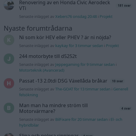
Renovering av en Honda Civic Aerodeck
181 svar
VTi
Senaste inlägget av
Xebers76 onsdag 20:48
i
Projekt
Nyaste forumtrådarna
Ni som kör HEV eller PHEV ? är ni nöjda?
Senaste inlägget av
kaykay för 3 timmar sedan
i
Projekt
244 motorbyte till d5252t
Senaste inlägget av
Jeppegaming för 9 timmar sedan
i
Motorteknik (Avancerad)
Passat -13 2.0tdi DSG Växellåda bråkar
10 svar
Senaste inlägget av
The-GOAT för 13 timmar sedan
i
Generell
felsökning
Man man ha mindre ström till
4 svar
Motorvärmare?
Senaste inlägget av
BilFixare för 20 timmar sedan
i
El- och
hybridbilar
Slipa och polera rinningar