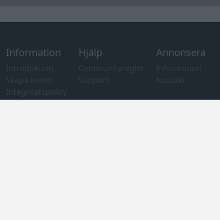
Information
Hjälp
Annonsera
Introduktion
Communityregler
Information
Skapa konto
Support
Kontakt
Integritetspolicy
och information
om användning
av cookies
Övrig
information
Övrigt
Tips och
förslag
Felanmälan
®
GARAGET
v13.2 Copyright © 2001-2026 Garaget Media AB