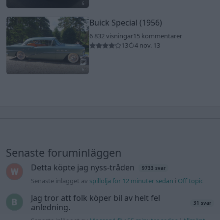
6
Buick Special (1956)
6 832 visningar
15 kommentarer
13
4 nov. 13
6
Senaste foruminläggen
Detta köpte jag nyss-tråden
9733 svar
Senaste inlägget av
spillolja för 12 minuter sedan
i
Off topic
Jag tror att folk köper bil av helt fel
31 svar
anledning.