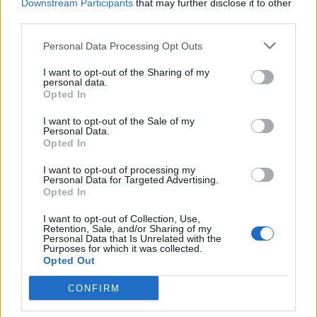
Downstream Participants
that may further disclose it to other
third parties.
Övertryck i vevhus, Volvo 940 b230fk
1 svar
Senaste inlägget av
Mossan1 onsdag 11:07
i
Generell
Personal Data Processing Opt Outs
felsökning
I want to opt-out of the Sharing of my
Fälg till Husqvarna Novolett 1955
2 svar
personal data.
Opted In
Senaste inlägget av
Mossan1 tisdag 19:42
i
Övriga fordon
I want to opt-out of the Sale of my
Slipa och polera rinningar
4 svar
Personal Data.
Senaste inlägget av
turboblondie tisdag 14:22
i
Bilvård och
Opted In
biltvätt
I want to opt-out of processing my
Senaste projektinläggen
Personal Data for Targeted Advertising.
Opted In
Volkswagen Golf MK4 v6 4motion OEM++
14 svar
med JDM inspiration.
I want to opt-out of Collection, Use,
Retention, Sale, and/or Sharing of my
Senaste inlägget av
Stol3n_Identity för 34 minuter sedan
i
Personal Data that Is Unrelated with the
Purposes for which it was collected.
Projekt
Opted Out
Ni som kör HEV eller PHEV ? är ni nöjda?
CONFIRM
Senaste inlägget av
kaykay för 3 timmar sedan
i
Projekt