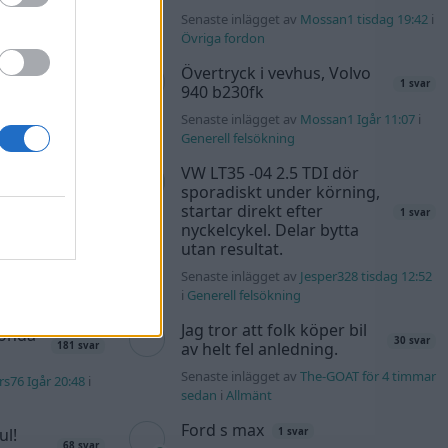
4m för 3 timmar
Senaste inlägget av
Mossan1 tisdag 19:42
i
Övriga fordon
kt
11 svar
Övertryck i vevhus, Volvo
b för 5 timmar
1 svar
940 b230fk
Senaste inlägget av
Mossan1 Igår 11:07
i
K4 v6
Generell felsökning
d JDM
12 svar
VW LT35 -04 2.5 TDI dör
sporadiskt under körning,
n_Identity för 9
startar direkt efter
1 svar
nyckelcykel. Delar bytta
utan resultat.
40 svar
Senaste inlägget av
Jesper328 tisdag 12:52
rb1 för 23 timmar
i
Generell felsökning
Jag tror att folk köper bil
Honda
30 svar
av helt fel anledning.
181 svar
Senaste inlägget av
The-GOAT för 4 timmar
s76 Igår 20:48
i
sedan
i
Allmänt
Ford s max
ul!
1 svar
68 svar