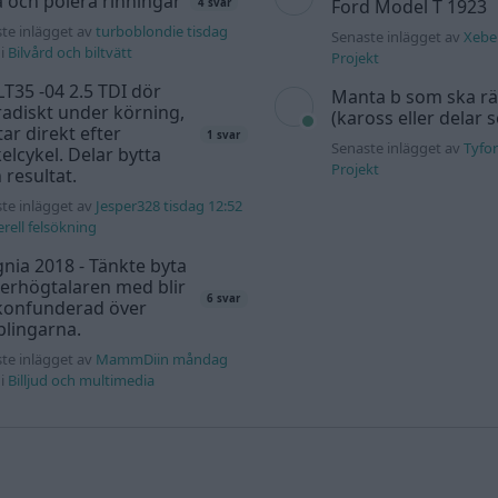
a och polera rinningar
Ford Model T 1923
4 svar
te inlägget av
turboblondie tisdag
Senaste inlägget av
Xeber
i
Bilvård och biltvätt
Projekt
T35 -04 2.5 TDI dör
Manta b som ska r
adiskt under körning,
(kaross eller delar 
tar direkt efter
1 svar
Senaste inlägget av
Tyfor
elcykel. Delar bytta
Projekt
 resultat.
te inlägget av
Jesper328 tisdag 12:52
rell felsökning
gnia 2018 - Tänkte byta
erhögtalaren med blir
6 svar
 konfunderad över
lingarna.
te inlägget av
MammDiin måndag
i
Billjud och multimedia