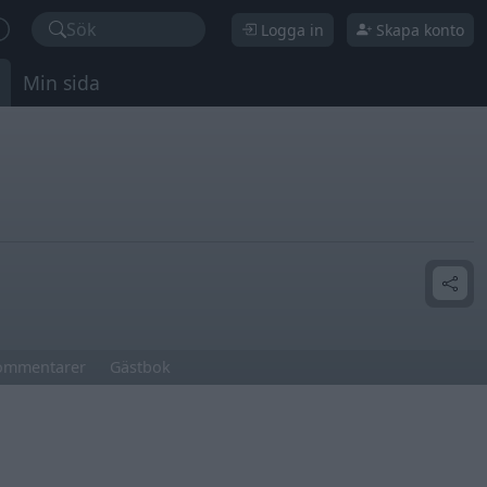
Sök
Logga in
Skapa konto
Min sida
ommentarer
Gästbok