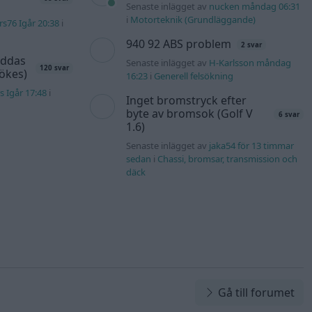
Senaste inlägget av
nucken måndag 06:31
i
Motorteknik (Grundläggande)
s76 Igår 20:38
i
940 92 ABS problem
2 svar
äddas
Senaste inlägget av
H-Karlsson måndag
120 svar
sökes)
16:23
i
Generell felsökning
s Igår 17:48
i
Inget bromstryck efter
byte av bromsok (Golf V
6 svar
1.6)
Senaste inlägget av
jaka54 för 13 timmar
sedan
i
Chassi, bromsar, transmission och
däck
Gå till forumet