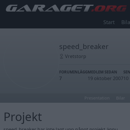
Start
Bila
speed_breaker
Vretstorp
FORUMINLÄGG
MEDLEM SEDAN
SE
7
19 oktober 2007
10
Presentation
Bilar
Projekt
speed_breaker har inte lagt upp något projekt ännu