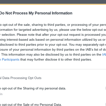
Do Not Process My Personal Information
e foruminläggen
Senaste projekti
to opt-out of the sale, sharing to third parties, or processing of your per
formation for targeted advertising by us, please use the below opt-out s
at -13 2.0tdi DSG
Huggern goes big b
r selection. Please note that after your opt-out request is processed y
10 svar
llåda bråkar
with 427 ZL-1!
eing interest-based ads based on personal information utilized by us or
te inlägget av
The-GOAT för 2 timmar
Senaste inlägget av
hugg
disclosed to third parties prior to your opt-out. You may separately opt-
n
i
Generell felsökning
minuter sedan
i
Projekt
losure of your personal information by third parties on the IAB’s list of
. This information may also be disclosed by us to third parties on the
IA
tror att folk köper bil
Camaro som bruksbi
Participants
that may further disclose it to other third parties.
30 svar
elt fel anledning.
Senaste inlägget av
Ev_vo
te inlägget av
The-GOAT för 4 timmar
timme sedan
i
Projekt
n
i
Allmänt
Volkswagen split bu
l Data Processing Opt Outs
 man ha mindre ström
1962
4 svar
 Motorvärmare?
Senaste inlägget av
Dr_sn
o opt-out of the Sharing of my personal data.
te inlägget av
BilFixare för 8 timmar
timmar sedan
i
Projekt
In
n
i
El- och hybridbilar
Golf Mk2 16v Turbo
t bromstryck efter
o opt-out of the Sale of my Personal Data.