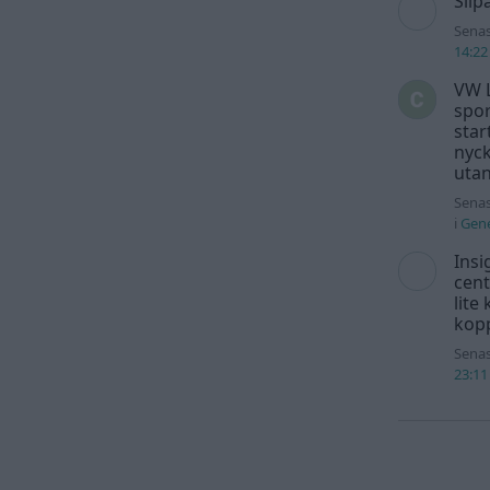
Slip
Senas
14:22
VW L
spor
star
nyck
utan
Senas
i
Gene
Insi
cent
lite
kopp
Senas
23:11