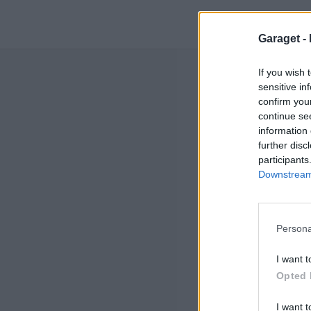
Garaget -
Senast
If you wish 
sensitive in
Pass
confirm you
Växe
continue se
Senas
information 
seda
further disc
participants
Jag 
Downstream 
av h
Senas
seda
Persona
Man
till
I want t
Senas
Opted 
seda
Inge
I want t