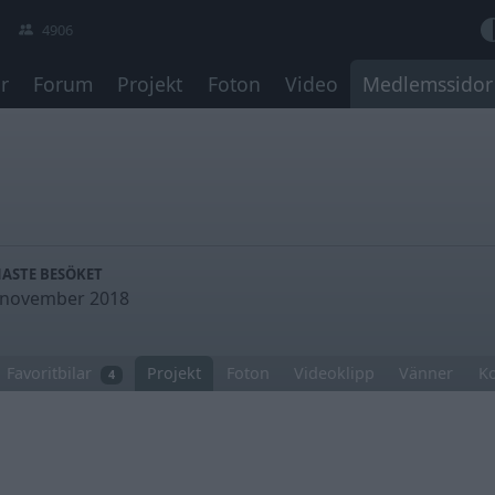
4906
r
Forum
Projekt
Foton
Video
Medlemssidor
NASTE BESÖKET
 november 2018
Favoritbilar
Projekt
Foton
Videoklipp
Vänner
K
4