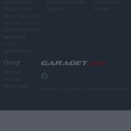
Introduktion
Communityregler
Information
Skapa konto
Support
Kontakt
Integritetspolicy
och information
om användning
av cookies
Övrig
information
Övrigt
Tips och
förslag
Felanmälan
®
GARAGET
v13.2 Copyright © 2001-2026 Garaget Media AB