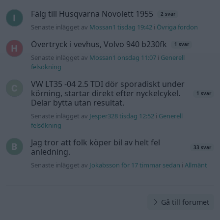
Fälg till Husqvarna Novolett 1955
2 svar
Senaste inlägget av
Mossan1 tisdag 19:42
i
Övriga fordon
Övertryck i vevhus, Volvo 940 b230fk
1 svar
Senaste inlägget av
Mossan1 onsdag 11:07
i
Generell
felsökning
VW LT35 -04 2.5 TDI dör sporadiskt under
körning, startar direkt efter nyckelcykel.
1 svar
Delar bytta utan resultat.
Senaste inlägget av
Jesper328 tisdag 12:52
i
Generell
felsökning
Jag tror att folk köper bil av helt fel
33 svar
anledning.
Senaste inlägget av
Jokabsson för 17 timmar sedan
i
Allmänt
Gå till forumet