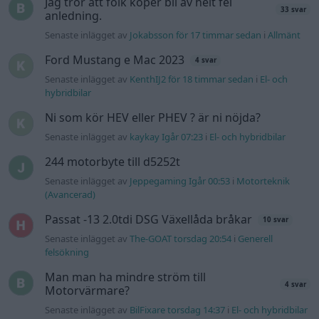
Jag tror att folk köper bil av helt fel
33 svar
anledning.
Senaste inlägget av
Jokabsson för 17 timmar sedan
i
Allmänt
Ford Mustang e Mac 2023
4 svar
Senaste inlägget av
KenthIJ2 för 18 timmar sedan
i
El- och
hybridbilar
Ni som kör HEV eller PHEV ? är ni nöjda?
Senaste inlägget av
kaykay Igår 07:23
i
El- och hybridbilar
244 motorbyte till d5252t
Senaste inlägget av
Jeppegaming Igår 00:53
i
Motorteknik
(Avancerad)
Passat -13 2.0tdi DSG Växellåda bråkar
10 svar
Senaste inlägget av
The-GOAT torsdag 20:54
i
Generell
felsökning
Man man ha mindre ström till
4 svar
Motorvärmare?
Senaste inlägget av
BilFixare torsdag 14:37
i
El- och hybridbilar