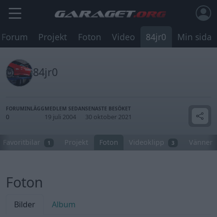
Forum
Projekt
Foton
Video
84jr0
Min sida
84jr0
FORUMINLÄGG
MEDLEM SEDAN
SENASTE BESÖKET
0
19 juli 2004
30 oktober 2021
Favoritbilar
Projekt
Foton
Videoklipp
Vänner
1
3
Foton
Bilder
Album