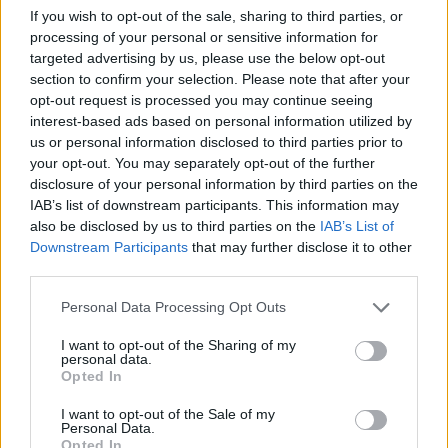
If you wish to opt-out of the sale, sharing to third parties, or
Camaro som bruksbil?!
57 svar
processing of your personal or sensitive information for
targeted advertising by us, please use the below opt-out
Senaste inlägget av
Ev_volvo142 torsdag 22:10
i
Projekt
section to confirm your selection. Please note that after your
Volkswagen split bus t1 1962
2559 svar
opt-out request is processed you may continue seeing
Senaste inlägget av
Dr_snuggels torsdag 21:09
i
Projekt
interest-based ads based on personal information utilized by
us or personal information disclosed to third parties prior to
Golf Mk2 16v Turbo
137 svar
your opt-out. You may separately opt-out of the further
Senaste inlägget av
16vt4m torsdag 19:51
i
Projekt
disclosure of your personal information by third parties on the
IAB’s list of downstream participants. This information may
Vw 1956 oval prosjekt
11 svar
also be disclosed by us to third parties on the
IAB’s List of
Senaste inlägget av
jarleb torsdag 17:26
i
Projekt
Downstream Participants
that may further disclose it to other
third parties.
Volvo 245 ?Turbo?
40 svar
Senaste inlägget av
Marurb1 onsdag 23:42
i
Projekt
Personal Data Processing Opt Outs
Renovering av en Honda Civic Aerodeck
I want to opt-out of the Sharing of my
181 svar
VTi
personal data.
Opted In
Senaste inlägget av
Xebers76 onsdag 20:48
i
Projekt
I want to opt-out of the Sale of my
Nyaste forumtrådarna
Personal Data.
Opted In