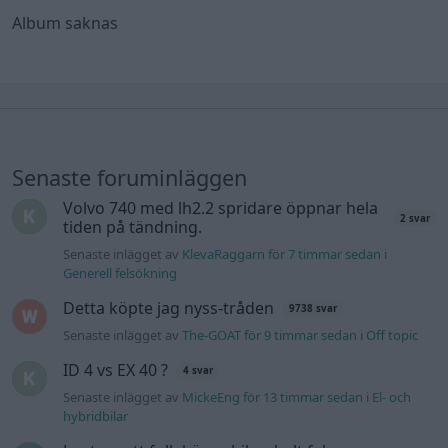
Album saknas
Senaste foruminläggen
Volvo 740 med lh2.2 spridare öppnar hela
2 svar
tiden på tändning.
Senaste inlägget av
KlevaRaggarn för 7 timmar sedan
i
Generell felsökning
Detta köpte jag nyss-tråden
9738 svar
Senaste inlägget av
The-GOAT för 9 timmar sedan
i
Off topic
ID 4 vs EX 40 ?
4 svar
Senaste inlägget av
MickeEng för 13 timmar sedan
i
El- och
hybridbilar