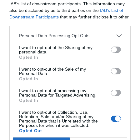
Senaste inlägget av
Xebers76 för 13 timmar sedan
i
Projekt
IAB’s list of downstream participants. This information may
also be disclosed by us to third parties on the
IAB’s List of
Manta b som ska räddas (kaross eller
Downstream Participants
that may further disclose it to other
120 svar
delar sökes)
third parties.
Senaste inlägget av
Tyfors för 16 timmar sedan
i
Projekt
Personal Data Processing Opt Outs
Camaro som bruksbil?!
56 svar
Senaste inlägget av
Ev_volvo142 Igår 09:02
i
Projekt
I want to opt-out of the Sharing of my
personal data.
Volvo 740 GLT Långtids Projekt
Opted In
46 svar
Senaste inlägget av
RubenRutegard tisdag 19:47
i
Projekt
I want to opt-out of the Sale of my
Personal Data.
Volvo 142 Elkonvertering Elbil
848 svar
Opted In
Senaste inlägget av
Ev_volvo142 måndag 19:16
i
Projekt
I want to opt-out of processing my
Personal Data for Targeted Advertising.
Volkswagen split bus t1 1962
2558 svar
Opted In
Senaste inlägget av
Dr_snuggels måndag 18:29
i
Projekt
I want to opt-out of Collection, Use,
GT86 Luftbygge med mera
Retention, Sale, and/or Sharing of my
80 svar
Personal Data that Is Unrelated with the
Senaste inlägget av
Rikard_Persson måndag 09:55
i
Projekt
Purposes for which it was collected.
Opted Out
Nyaste forumtrådarna