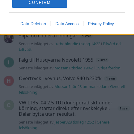
CONFIRM
Man man ha mindre ström till
2 svar
Motorvärmare?
Senaste inlägget av
BilFixare för 15 timmar sedan
i
El- och
Data Deletion
Data Access
Privacy Policy
hybridbilar
Slipa och polera rinningar
4 svar
Senaste inlägget av
turboblondie tisdag 14:22
i
Bilvård och
biltvätt
Fälg till Husqvarna Novolett 1955
2 svar
Senaste inlägget av
Mossan1 tisdag 19:42
i
Övriga fordon
Övertryck i vevhus, Volvo 940 b230fk
1 svar
Senaste inlägget av
Mossan1 för 23 timmar sedan
i
Generell
felsökning
VW LT35 -04 2.5 TDI dör sporadiskt under
körning, startar direkt efter nyckelcykel.
1 svar
Delar bytta utan resultat.
Senaste inlägget av
Jesper328 tisdag 12:52
i
Generell
felsökning