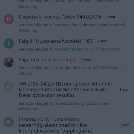
Senaste inlägget av
Ansan för 19 timmar sedan
i
Generell
felsökning
Övertryck i vevhus, Volvo 940 b230fk
1 svar
Senaste inlägget av
Mossan1 för 23 timmar sedan
i
Generell
felsökning
Fälg till Husqvarna Novolett 1955
2 svar
Senaste inlägget av
Mossan1 tisdag 19:42
i
Övriga fordon
Slipa och polera rinningar
4 svar
Senaste inlägget av
turboblondie tisdag 14:22
i
Bilvård och
biltvätt
VW LT35 -04 2.5 TDI dör sporadiskt under
körning, startar direkt efter nyckelcykel.
1 svar
Delar bytta utan resultat.
Senaste inlägget av
Jesper328 tisdag 12:52
i
Generell
felsökning
Insignia 2018 - Tänkte byta
centerhögtalaren med blir lite
6 svar
konfunderad över kopplingarna.