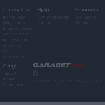
Information
Hjälp
Annonsera
Introduktion
Communityregler
Information
Skapa konto
Support
Kontakt
Integritetspolicy
och information
om användning
av cookies
Övrig
information
Övrigt
Tips och
förslag
®
GARAGET
v13.2 Copyright © 2001-2026 Garaget Media AB
Felanmälan