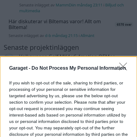
Senaste inlägget av
MammDiin måndag 23:11
i
Billjud och
multimedia
Här diskuterar vi Biltemas varor! Allt om
6570 svar
Biltema!
Senaste inlägget av
d-b måndag 21:15
i
Allmänt
Senaste projektinläggen
Volkswagen Golf MK4 v6 4motion OEM++
11 svar
med JDM inspiration.
Garaget -
Do Not Process My Personal Information
Senaste inlägget av
Stol3n_Identity för 1 timme sedan
i
Projekt
If you wish to opt-out of the sale, sharing to third parties, or
Volvo 245 ?Turbo?
40 svar
processing of your personal or sensitive information for
Senaste inlägget av
Marurb1 för 10 timmar sedan
i
Projekt
targeted advertising by us, please use the below opt-out
section to confirm your selection. Please note that after your
Renovering av en Honda Civic Aerodeck
opt-out request is processed you may continue seeing
181 svar
VTi
interest-based ads based on personal information utilized by
Senaste inlägget av
Xebers76 för 13 timmar sedan
i
Projekt
us or personal information disclosed to third parties prior to
your opt-out. You may separately opt-out of the further
Antikrundan på 4 hjul! Ford Model T 1923
68 svar
disclosure of your personal information by third parties on the