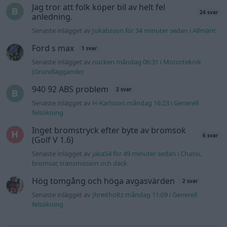
Jag tror att folk köper bil av helt fel
24 svar
anledning.
Senaste inlägget av
Jokabsson för 34 minuter sedan
i
Allmänt
Ford s max
1 svar
Senaste inlägget av
nucken måndag 06:31
i
Motorteknik
(Grundläggande)
940 92 ABS problem
2 svar
Senaste inlägget av
H-Karlsson måndag 16:23
i
Generell
felsökning
Inget bromstryck efter byte av bromsok
6 svar
(Golf V 1.6)
Senaste inlägget av
jaka54 för 49 minuter sedan
i
Chassi,
bromsar, transmission och däck
Hög tomgång och höga avgasvärden
2 svar
Senaste inlägget av
Jbreitholtz måndag 11:09
i
Generell
felsökning