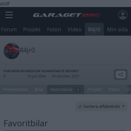
asdf
Forum
Projekt
Foton
Video
84jr0
Min sida
84jr0
FORUMINLÄGG
MEDLEM SEDAN
SENASTE BESÖKET
0
19 juli 2004
30 oktober 2021
Presentation
Bilar
Favoritbilar
Projekt
Foton
Vi
1
Sortera alfabetiskt
Favoritbilar