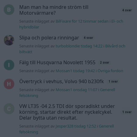
Senaste inlägget av
Mossan1 onsdag 11:07
i
Generell
felsökning
VW LT35 -04 2.5 TDI dör sporadiskt under
körning, startar direkt efter nyckelcykel.
1 svar
Delar bytta utan resultat.
Senaste inlägget av
Jesper328 tisdag 12:52
i
Generell
felsökning
Jag tror att folk köper bil av helt fel
30 svar
anledning.
Senaste inlägget av
The-GOAT för 8 timmar sedan
i
Allmänt
Ford s max
1 svar
Senaste inlägget av
nucken måndag 06:31
i
Motorteknik
(Grundläggande)
940 92 ABS problem
2 svar
Senaste inlägget av
H-Karlsson måndag 16:23
i
Generell
felsökning