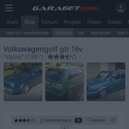
Start
Bilar
Forum
Projekt
Foton
Video
Nya och uppdaterade
Bläddra
Sök
Nya bilder
Nya 
Volkswagen
golf gti 16v
"stylad" (1987)
9
2
4
Kommentera
Favorit
15