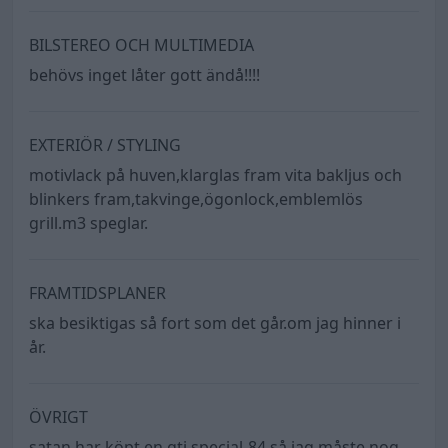
BILSTEREO OCH MULTIMEDIA
behövs inget låter gott ändå!!!!
EXTERIÖR / STYLING
motivlack på huven,klarglas fram vita bakljus och
blinkers fram,takvinge,ögonlock,emblemlös
grill.m3 speglar.
FRAMTIDSPLANER
ska besiktigas så fort som det går.om jag hinner i
år.
ÖVRIGT
satan har köpt en gti special-84 så jag måste nog