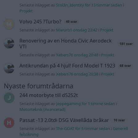
Nyaste forumtrådarna
244 motorbyte till d5252t
Senaste inlägget av
Jeppegaming för 1 timme sedan
i
Motorteknik (Avancerad)
Passat -13 2.0tdi DSG Växellåda bråkar
10 svar
Senaste inlägget av
The-GOAT för 5 timmar sedan
i
Generell
felsökning
Man man ha mindre ström till
4 svar
Motorvärmare?
Senaste inlägget av
BilFixare för 12 timmar sedan
i
El- och
hybridbilar
Slipa och polera rinningar
4 svar
Senaste inlägget av
turboblondie tisdag 14:22
i
Bilvård och
biltvätt
Fälg till Husqvarna Novolett 1955
2 svar
Senaste inlägget av
Mossan1 tisdag 19:42
i
Övriga fordon
Övertryck i vevhus, Volvo 940 b230fk
1 svar