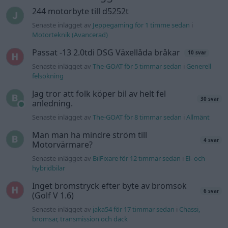
4 svar
Motorvärmare?
Senaste inlägget av
BilFixare för 12 timmar sedan
i
El- och
hybridbilar
Inget bromstryck efter byte av bromsok
6 svar
(Golf V 1.6)
Senaste inlägget av
jaka54 för 17 timmar sedan
i
Chassi,
bromsar, transmission och däck
Kia Ceed 2017 batteritorsk med jämna
46 svar
mellanrum. Varför?
Senaste inlägget av
Ansan onsdag 15:29
i
Generell felsökning
Övertryck i vevhus, Volvo 940 b230fk
1 svar
Senaste inlägget av
Mossan1 onsdag 11:07
i
Generell
felsökning
Fälg till Husqvarna Novolett 1955
2 svar
Senaste inlägget av
Mossan1 tisdag 19:42
i
Övriga fordon
Slipa och polera rinningar
4 svar
Senaste inlägget av
turboblondie tisdag 14:22
i
Bilvård och