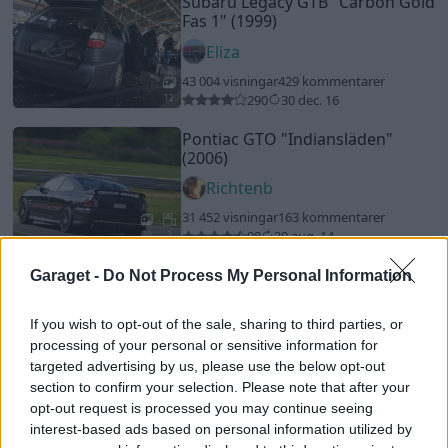
Subaru Legacy GTB
"Carbon Gold
Fas 1"
(1999)
Eliza
43 004 visningar
429 kommentarer
290
30 dec. 16
12
Pontiac GTO
"Indiansläden"
(2006)
Richtenb
31 452 visningar
163 kommentarer
98
20 aug. 14
20
2
Volkswagen VENTO
"Tequila
Garaget -
Do Not Process My Personal Information
Sunrise"
(1991)
dubrolle
If you wish to opt-out of the sale, sharing to third parties, or
processing of your personal or sensitive information for
60 354 visningar
282 kommentarer
targeted advertising by us, please use the below opt-out
399
1 mars 12
15
section to confirm your selection. Please note that after your
opt-out request is processed you may continue seeing
Audi RS2
"RG-ENGINEERING"
(1994)
interest-based ads based on personal information utilized by