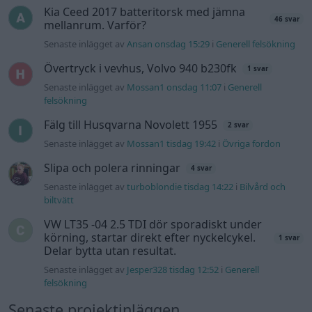
biltvätt
VW LT35 -04 2.5 TDI dör sporadiskt under
körning, startar direkt efter nyckelcykel.
1 svar
Delar bytta utan resultat.
Senaste inlägget av
Jesper328 tisdag 12:52
i
Generell
felsökning
Senaste projektinläggen
Manta b som ska räddas (kaross eller
122 svar
delar sökes)
Senaste inlägget av
Tyfors för 3 timmar sedan
i
Projekt
Huggern goes big block with 427 ZL-1!
551 svar
Senaste inlägget av
hugger69 för 3 timmar sedan
i
Projekt
Camaro som bruksbil?!
57 svar
Senaste inlägget av
Ev_volvo142 för 4 timmar sedan
i
Projekt
Volkswagen split bus t1 1962
2559 svar
Senaste inlägget av
Dr_snuggels för 5 timmar sedan
i
Projekt