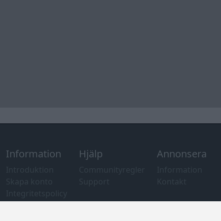
Information
Hjälp
Annonsera
Introduktion
Communityregler
Information
Skapa konto
Support
Kontakt
Integritetspolicy
och information
om användning
av cookies
Övrig
information
Övrigt
Tips och
förslag
Felanmälan
®
GARAGET
v13.2 Copyright © 2001-2026 Garaget Media AB