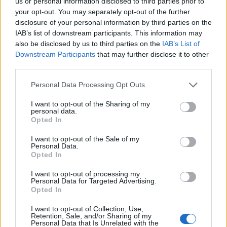
us or personal information disclosed to third parties prior to
RichardGeorgsson
your opt-out. You may separately opt-out of the further
76 490 visningar
213 kommentarer
disclosure of your personal information by third parties on the
436
2 april 18
20
8
IAB’s list of downstream participants. This information may
also be disclosed by us to third parties on the
IAB’s List of
Nissan Skyline R32 GTR V-spec
Downstream Participants
that may further disclose it to other
"Time Attack"
(1993)
third parties.
Bramstedt
Personal Data Processing Opt Outs
123 677 visningar
906 kommentarer
1223
19 dec. 14
20
I want to opt-out of the Sharing of my
personal data.
Volkswagen Golf V Tdi (2005)
Opted In
Ninja80
I want to opt-out of the Sale of my
Personal Data.
61 356 visningar
476 kommentarer
Opted In
722
2 juli 14
20
I want to opt-out of processing my
Personal Data for Targeted Advertising.
Lexus GS300 (2000)
Opted In
kristofski
I want to opt-out of Collection, Use,
Retention, Sale, and/or Sharing of my
25 551 visningar
139 kommentarer
Personal Data that Is Unrelated with the