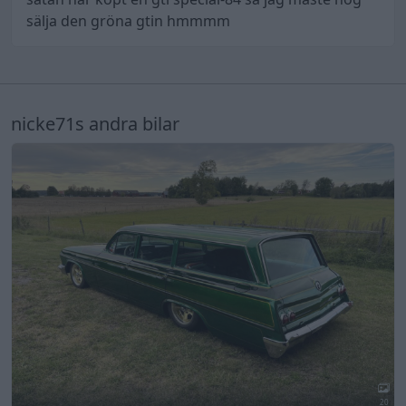
sälja den gröna gtin hmmmm
nicke71s andra bilar
20