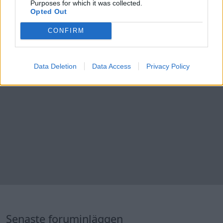
178
17 nov. 13
Purposes for which it was collected.
Opted Out
20
CONFIRM
Data Deletion
Data Access
Privacy Policy
Senaste foruminläggen
244 motorbyte till d5252t
Senaste inlägget av
Jeppegaming för 1 timme sedan
i
Motorteknik (Avancerad)
Passat -13 2.0tdi DSG Växellåda bråkar
10 svar
Senaste inlägget av
The-GOAT för 5 timmar sedan
i
Generell
felsökning
Jag tror att folk köper bil av helt fel
30 svar
anledning.
Senaste inlägget av
The-GOAT för 8 timmar sedan
i
Allmänt
Man man ha mindre ström till