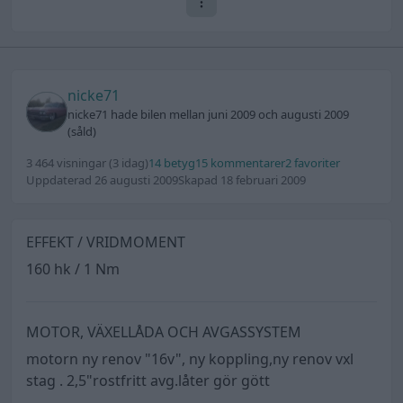
nicke71
nicke71 hade bilen mellan juni 2009 och augusti 2009
(såld)
3 464 visningar
(3 idag)
14 betyg
15 kommentarer
2 favoriter
Uppdaterad 26 augusti 2009
Skapad 18 februari 2009
EFFEKT / VRIDMOMENT
160 hk / 1 Nm
MOTOR, VÄXELLÅDA OCH AVGASSYSTEM
motorn ny renov "16v", ny koppling,ny renov vxl
stag . 2,5"rostfritt avg.låter gör gött