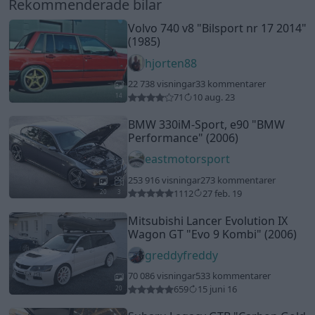
Rekommenderade bilar
Volvo 740 v8
"Bilsport nr 17 2014"
(1985)
hjorten88
22 738 visningar
33 kommentarer
71
10 aug. 23
14
BMW 330iM-Sport, e90
"BMW
Performance"
(2006)
eastmotorsport
253 916 visningar
273 kommentarer
1112
27 feb. 19
20
3
Mitsubishi Lancer Evolution IX
Wagon GT
"Evo 9 Kombi"
(2006)
greddyfreddy
70 086 visningar
533 kommentarer
659
15 juni 16
20