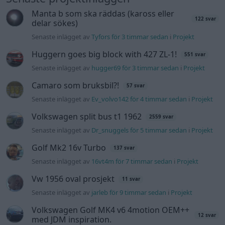
Golf Mk2 16v Turbo
137 svar
Senaste inlägget av
16vt4m för 7 timmar sedan
i
Projekt
Vw 1956 oval prosjekt
11 svar
Senaste inlägget av
jarleb för 9 timmar sedan
i
Projekt
Volkswagen Golf MK4 v6 4motion OEM++
12 svar
med JDM inspiration.
Senaste inlägget av
Stol3n_Identity för 13 timmar sedan
i
Projekt
Volvo 245 ?Turbo?
40 svar
Senaste inlägget av
Marurb1 onsdag 23:42
i
Projekt
Renovering av en Honda Civic Aerodeck
181 svar
VTi
Senaste inlägget av
Xebers76 onsdag 20:48
i
Projekt
Antikrundan på 4 hjul! Ford Model T 1923
68 svar
Senaste inlägget av
Xebers76 onsdag 20:38
i
Projekt