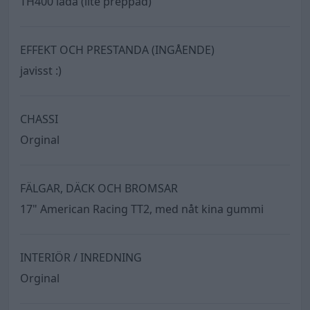
TH400 låda (lite preppad)
EFFEKT OCH PRESTANDA (INGÅENDE)
javisst :)
CHASSI
Orginal
FÄLGAR, DÄCK OCH BROMSAR
17" American Racing TT2, med nåt kina gummi
INTERIÖR / INREDNING
Orginal