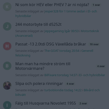
Ni som kör HEV eller PHEV ? är ni nöjda?
1 svar
Senaste inlägget av
Jesper328 för 1 timme sedan
i
El- och
hybridbilar
244 motorbyte till d5252t
Senaste inlägget av
Jeppegaming Igår 00:53
i
Motorteknik
(Avancerad)
Passat -13 2.0tdi DSG Växellåda bråkar
10 svar
Senaste inlägget av
The-GOAT torsdag 20:54
i
Generell
felsökning
Man man ha mindre ström till
4 svar
Motorvärmare?
Senaste inlägget av
BilFixare torsdag 14:37
i
El- och hybridbilar
Slipa och polera rinningar
4 svar
Senaste inlägget av
turboblondie tisdag 14:22
i
Bilvård och
biltvätt
Fälg till Husqvarna Novolett 1955
2 svar