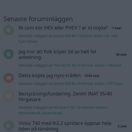
Senaste foruminläggen
Ni som kör HEV eller PHEV ? är ni nöjda?
1 svar
Senaste inlägget av
Jesper328 för 1 timme sedan
i
El- och
hybridbilar
Jag tror att folk köper bil av helt fel
36 svar
anledning.
Senaste inlägget av
The-GOAT för 6 timmar sedan
i
Allmänt
Detta köpte jag nyss-tråden
9743 svar
Senaste inlägget av
Jesper328 för 8 timmar sedan
i
Off topic
Bestyckningsfundering. Zenith INAT 35/40
förgasare
Senaste inlägget av
Mossan1 för 10 timmar sedan
i
Motorteknik (Avancerad)
Volvo 740 med lh2.2 spridare öppnar hela
2 svar
tiden på tändning.