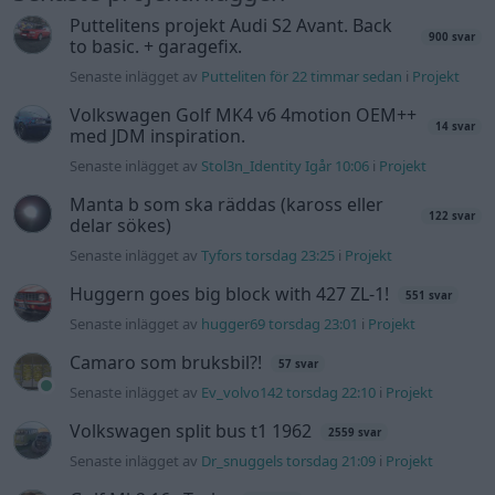
Puttelitens projekt Audi S2 Avant. Back
900 svar
to basic. + garagefix.
Senaste inlägget av
Putteliten för 22 timmar sedan
i
Projekt
Volkswagen Golf MK4 v6 4motion OEM++
14 svar
med JDM inspiration.
Senaste inlägget av
Stol3n_Identity Igår 10:06
i
Projekt
Manta b som ska räddas (kaross eller
122 svar
delar sökes)
Senaste inlägget av
Tyfors torsdag 23:25
i
Projekt
Huggern goes big block with 427 ZL-1!
551 svar
Senaste inlägget av
hugger69 torsdag 23:01
i
Projekt
Camaro som bruksbil?!
57 svar
Senaste inlägget av
Ev_volvo142 torsdag 22:10
i
Projekt
Volkswagen split bus t1 1962
2559 svar
Senaste inlägget av
Dr_snuggels torsdag 21:09
i
Projekt