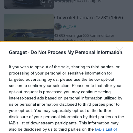
604
11 aug. 19
18
8
Chevrolet Camaro
"Z28"
(1969)
69_z28
43 698 visningar
655 kommentarer
496
16 jan. 15
20
Garaget -
Do Not Process My Personal Information
Opel Commodore 3,0 24v
"RetroCom"
(1969)
If you wish to opt-out of the sale, sharing to third parties, or
ponus
processing of your personal or sensitive information for
targeted advertising by us, please use the below opt-out
36 915 visningar
196 kommentarer
section to confirm your selection. Please note that after your
294
3 dec. 11
9
opt-out request is processed you may continue seeing
Opel Ascona B 400
"Replica"
interest-based ads based on personal information utilized by
(1977)
us or personal information disclosed to third parties prior to
your opt-out. You may separately opt-out of the further
OpelRobban
disclosure of your personal information by third parties on the
56 844 visningar
230 kommentarer
IAB’s list of downstream participants. This information may
219
5 okt. 14
20
also be disclosed by us to third parties on the
IAB’s List of