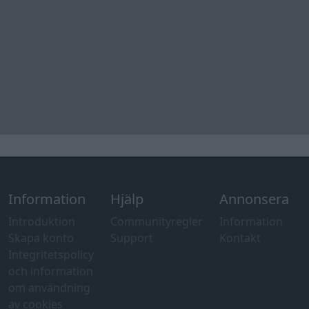
Information
Hjälp
Annonsera
Introduktion
Communityregler
Information
Skapa konto
Support
Kontakt
Integritetspolicy
och information
om användning
av cookies
Övrig
information
Övrigt
Tips och
förslag
Felanmälan
®
GARAGET
v13.2 Copyright © 2001-2026 Garaget Media AB