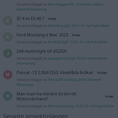
Senaste inlägget av
KlevaRaggarn för 20 timmar sedan
i
Generell felsökning
ID 4 vs EX 40 ?
4 svar
Senaste inlägget av
MickeEng Igår 18:13
i
El- och hybridbilar
Ford Mustang e Mac 2023
4 svar
Senaste inlägget av
KenthIJ2 Igår 12:37
i
El- och hybridbilar
244 motorbyte till d5252t
Senaste inlägget av
Jeppegaming Igår 00:53
i
Motorteknik
(Avancerad)
Passat -13 2.0tdi DSG Växellåda bråkar
10 svar
Senaste inlägget av
The-GOAT torsdag 20:54
i
Generell
felsökning
Man man ha mindre ström till
4 svar
Motorvärmare?
Senaste inlägget av
BilFixare torsdag 14:37
i
El- och hybridbilar
Senaste projektinläggen