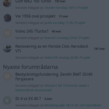
Golf Mk2 16v Turbo
137 svar
Senaste inlägget av
16vt4m torsdag 19:51
i
Projekt
Vw 1956 oval prosjekt
11 svar
Senaste inlägget av
jarleb torsdag 17:26
i
Projekt
Volvo 245 ?Turbo?
40 svar
Senaste inlägget av
Marurb1 onsdag 23:42
i
Projekt
Renovering av en Honda Civic Aerodeck
181 svar
VTi
Senaste inlägget av
Xebers76 onsdag 20:48
i
Projekt
Nyaste forumtrådarna
Bestyckningsfundering. Zenith INAT 35/40
förgasare
Senaste inlägget av
Mossan1 för 10 timmar sedan
i
Motorteknik (Avancerad)
ID 4 vs EX 40 ?
4 svar
Senaste inlägget av
MickeEng Igår 18:13
i
El- och hybridbilar