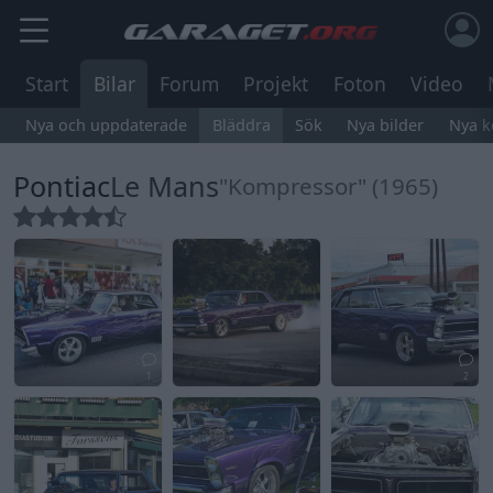
Start
Bilar
Forum
Projekt
Foton
Video
Nya och uppdaterade
Bläddra
Sök
Nya bilder
Nya 
Pontiac
Le Mans
"Kompressor" (1965)
1
2