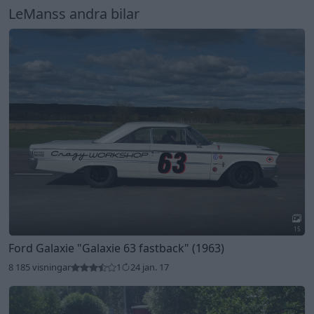
LeManss andra bilar
15
Ford Galaxie
"Galaxie 63 fastback"
(1963)
8 185 visningar
1
24 jan. 17