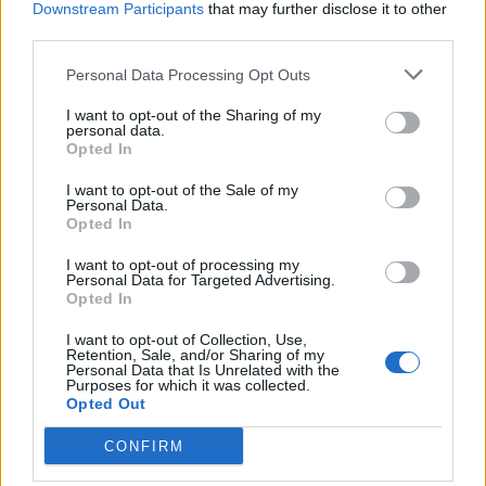
Downstream Participants
that may further disclose it to other
Nissan Skyline R33 Gts-T (1994)
third parties.
JimmyAndersson
Personal Data Processing Opt Outs
15 404 visningar
53
3 sept. 17
I want to opt-out of the Sharing of my
12
4
personal data.
Opted In
Nissan Skyline R34 Gtr (1999)
I want to opt-out of the Sale of my
MxBrink109
Personal Data.
Opted In
21 747 visningar
64 kommentarer
83
13 sept. 20
I want to opt-out of processing my
20
Personal Data for Targeted Advertising.
Opted In
Mercedes A250 amg sport 4matic
"Carlsson performance"
(2014)
I want to opt-out of Collection, Use,
Retention, Sale, and/or Sharing of my
EricssonAnders
Personal Data that Is Unrelated with the
Purposes for which it was collected.
7 559 visningar
20 kommentarer
Opted Out
18
2 april 17
13
CONFIRM
Subaru Impreza
"BuildersFamily-
Purple"
(2002)