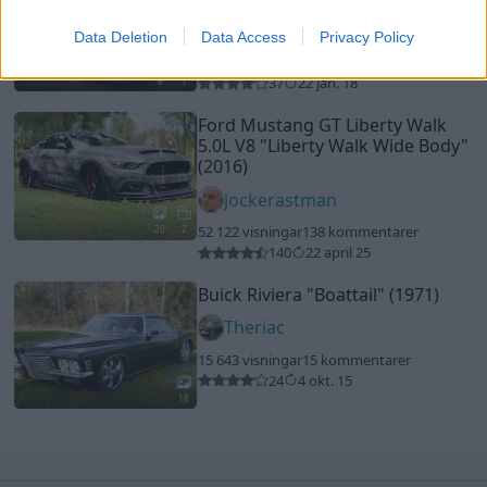
Damir302
Data Deletion
Data Access
Privacy Policy
9 625 visningar
5 kommentarer
37
22 jan. 18
6
1
Ford Mustang GT Liberty Walk
5.0L V8
"Liberty Walk Wide Body"
(2016)
jockerastman
52 122 visningar
138 kommentarer
20
2
140
22 april 25
Buick Riviera
"Boattail"
(1971)
Theriac
15 643 visningar
15 kommentarer
24
4 okt. 15
18