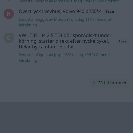
Senaste inlägget av
Mossan1 tisdag 19:42
i
Övriga fordon
Övertryck i vevhus, Volvo 940 b230fk
1 svar
Senaste inlägget av
Mossan1 onsdag 11:07
i
Generell
felsökning
VW LT35 -04 2.5 TDI dör sporadiskt under
körning, startar direkt efter nyckelcykel.
1 svar
Delar bytta utan resultat.
Senaste inlägget av
Jesper328 tisdag 12:52
i
Generell
felsökning
Gå till forumet