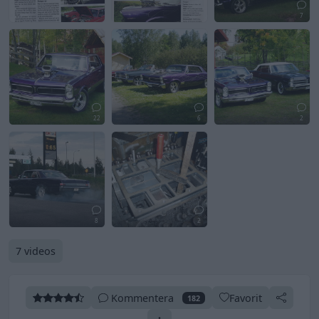
7
22
6
2
8
2
7 videos
Kommentera
Favorit
182