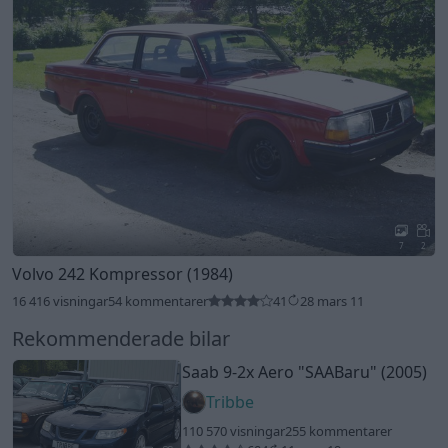
7
2
Volvo 242 Kompressor (1984)
16 416 visningar
54 kommentarer
41
28 mars 11
Rekommenderade bilar
Saab 9-2x Aero
"SAABaru"
(2005)
Tribbe
110 570 visningar
255 kommentarer