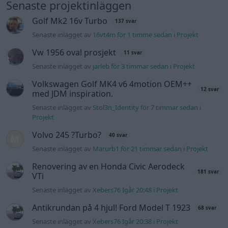
Senaste projektinläggen
Golf Mk2 16v Turbo
137 svar
Senaste inlägget av
16vt4m för 1 timme sedan
i
Projekt
Vw 1956 oval prosjekt
11 svar
Senaste inlägget av
jarleb för 3 timmar sedan
i
Projekt
Volkswagen Golf MK4 v6 4motion OEM++
12 svar
med JDM inspiration.
Senaste inlägget av
Stol3n_Identity för 7 timmar sedan
i
Projekt
Volvo 245 ?Turbo?
40 svar
Senaste inlägget av
Marurb1 för 21 timmar sedan
i
Projekt
Renovering av en Honda Civic Aerodeck
181 svar
VTi
Senaste inlägget av
Xebers76 Igår 20:48
i
Projekt
Antikrundan på 4 hjul! Ford Model T 1923
68 svar
Senaste inlägget av
Xebers76 Igår 20:38
i
Projekt