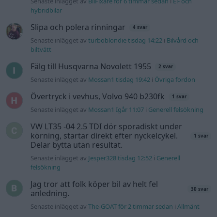
Senaste inlägget av
BilFixare för 6 timmar sedan
i
El- och
hybridbilar
Slipa och polera rinningar
4 svar
Senaste inlägget av
turboblondie tisdag 14:22
i
Bilvård och
biltvätt
Fälg till Husqvarna Novolett 1955
2 svar
Senaste inlägget av
Mossan1 tisdag 19:42
i
Övriga fordon
Övertryck i vevhus, Volvo 940 b230fk
1 svar
Senaste inlägget av
Mossan1 Igår 11:07
i
Generell felsökning
VW LT35 -04 2.5 TDI dör sporadiskt under
körning, startar direkt efter nyckelcykel.
1 svar
Delar bytta utan resultat.
Senaste inlägget av
Jesper328 tisdag 12:52
i
Generell
felsökning
Jag tror att folk köper bil av helt fel
30 svar
anledning.
Senaste inlägget av
The-GOAT för 2 timmar sedan
i
Allmänt