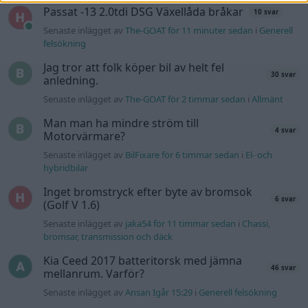
Passat -13 2.0tdi DSG Växellåda bråkar
10 svar
Senaste inlägget av
The-GOAT för 11 minuter sedan
i
Generell
felsökning
Jag tror att folk köper bil av helt fel
30 svar
anledning.
Senaste inlägget av
The-GOAT för 2 timmar sedan
i
Allmänt
Man man ha mindre ström till
4 svar
Motorvärmare?
Senaste inlägget av
BilFixare för 6 timmar sedan
i
El- och
hybridbilar
Inget bromstryck efter byte av bromsok
6 svar
(Golf V 1.6)
Senaste inlägget av
jaka54 för 11 timmar sedan
i
Chassi,
bromsar, transmission och däck
Kia Ceed 2017 batteritorsk med jämna
46 svar
mellanrum. Varför?
Senaste inlägget av
Ansan Igår 15:29
i
Generell felsökning