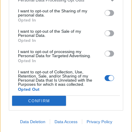
29
5 dec. 23
I want to opt-out of the Sharing of my
personal data.
Volvo 850 T5 (1996)
Opted In
T_modee
I want to opt-out of the Sale of my
237 389 visningar
657 kommentarer
Personal Data.
2267
23 okt. 21
Opted In
20
1
I want to opt-out of processing my
Personal Data for Targeted Advertising.
Volkswagen Passat 3C
Opted In
"Slowmotion"
(2008)
KickFoot2009
I want to opt-out of Collection, Use,
Retention, Sale, and/or Sharing of my
13 833 visningar
52 kommentarer
Personal Data that Is Unrelated with the
Purposes for which it was collected.
43
24 aug. 17
15
Opted Out
CONFIRM
Data Deletion
Data Access
Privacy Policy
Senaste foruminläggen