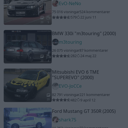
EvO-NeNo
75 016 visningar
524 kommentarer
579
22 juni 11
20
5
BMW 330i
"m3touring"
(2000)
m3touring
26 075 visningar
87 kommentarer
282
24 maj 22
20
4
Mitsubishi EVO 6 TME
"SUPEREVO"
(2000)
EVO-JoCCe
82 791 visningar
221 kommentarer
482
9 april 12
20
Ford Mustang GT 350R (2005)
shark75