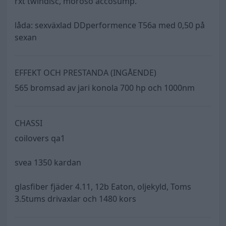
rxt twindisc, moroso accosump.
låda: sexväxlad DDperformence T56a med 0,50 på
sexan
EFFEKT OCH PRESTANDA (INGÅENDE)
565 bromsad av jari konola 700 hp och 1000nm
CHASSI
coilovers qa1
svea 1350 kardan
glasfiber fjäder 4.11, 12b Eaton, oljekyld, Toms
3.5tums drivaxlar och 1480 kors