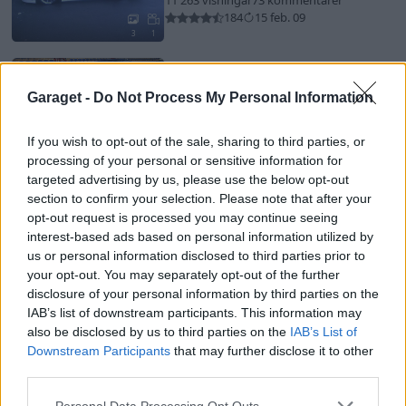
11 263 visningar
73 kommentarer
184
15 feb. 09
3
1
Ford Sierra Cosworth Rwd
"MaltenRacing"
(1988)
Garaget -
Do Not Process My Personal Information
malten_racing
37 987 visningar
253 kommentarer
If you wish to opt-out of the sale, sharing to third parties, or
244
3 mars 09
20
processing of your personal or sensitive information for
targeted advertising by us, please use the below opt-out
Volvo 440
"Flygande
section to confirm your selection. Please note that after your
Holländaren"
(1990)
opt-out request is processed you may continue seeing
Svana
interest-based ads based on personal information utilized by
us or personal information disclosed to third parties prior to
69 054 visningar
402 kommentarer
your opt-out. You may separately opt-out of the further
387
14 nov. 22
20
3
disclosure of your personal information by third parties on the
IAB’s list of downstream participants. This information may
Chevrolet Caprice Classic
Convertible
"Full-size muscle"
also be disclosed by us to third parties on the
IAB’s List of
(1973)
Downstream Participants
that may further disclose it to other
third parties.
B-Body
18 470 visningar
18 kommentarer
15
3
Personal Data Processing Opt Outs