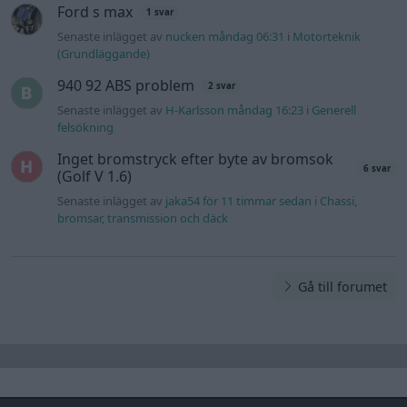
Ford s max
1 svar
Senaste inlägget av
nucken måndag 06:31
i
Motorteknik
(Grundläggande)
940 92 ABS problem
2 svar
Senaste inlägget av
H-Karlsson måndag 16:23
i
Generell
felsökning
Inget bromstryck efter byte av bromsok
6 svar
(Golf V 1.6)
Senaste inlägget av
jaka54 för 11 timmar sedan
i
Chassi,
bromsar, transmission och däck
Gå till forumet