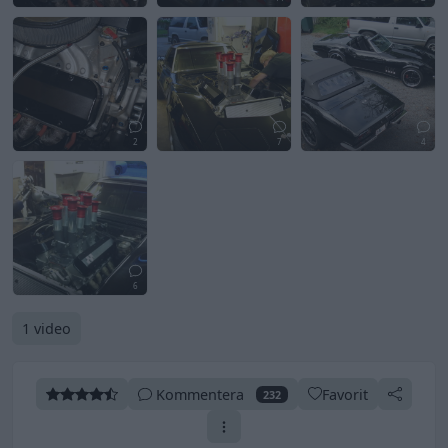
2
7
4
6
1 video
Kommentera
Favorit
232