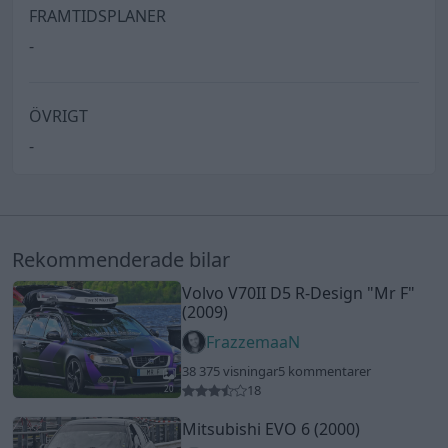
FRAMTIDSPLANER
-
ÖVRIGT
-
Rekommenderade bilar
Volvo V70II D5 R-Design
"Mr F"
(2009)
FrazzemaaN
38 375 visningar
5 kommentarer
18
20
Mitsubishi EVO 6 (2000)