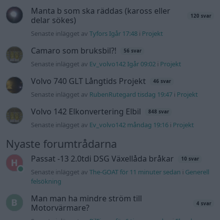
Manta b som ska räddas (kaross eller
120 svar
delar sökes)
Senaste inlägget av
Tyfors Igår 17:48
i
Projekt
Camaro som bruksbil?!
56 svar
Senaste inlägget av
Ev_volvo142 Igår 09:02
i
Projekt
Volvo 740 GLT Långtids Projekt
46 svar
Senaste inlägget av
RubenRutegard tisdag 19:47
i
Projekt
Volvo 142 Elkonvertering Elbil
848 svar
Senaste inlägget av
Ev_volvo142 måndag 19:16
i
Projekt
Nyaste forumtrådarna
Passat -13 2.0tdi DSG Växellåda bråkar
10 svar
Senaste inlägget av
The-GOAT för 11 minuter sedan
i
Generell
felsökning
Man man ha mindre ström till
4 svar
Motorvärmare?