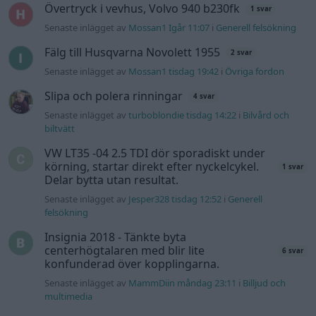
Övertryck i vevhus, Volvo 940 b230fk
1 svar
Senaste inlägget av
Mossan1 Igår 11:07
i
Generell felsökning
Fälg till Husqvarna Novolett 1955
2 svar
Senaste inlägget av
Mossan1 tisdag 19:42
i
Övriga fordon
Slipa och polera rinningar
4 svar
Senaste inlägget av
turboblondie tisdag 14:22
i
Bilvård och
biltvätt
VW LT35 -04 2.5 TDI dör sporadiskt under
körning, startar direkt efter nyckelcykel.
1 svar
Delar bytta utan resultat.
Senaste inlägget av
Jesper328 tisdag 12:52
i
Generell
felsökning
Insignia 2018 - Tänkte byta
centerhögtalaren med blir lite
6 svar
konfunderad över kopplingarna.
Senaste inlägget av
MammDiin måndag 23:11
i
Billjud och
multimedia