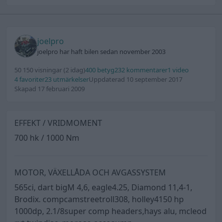
joelpro
joelpro har haft bilen sedan november 2003
50 150 visningar
(2 idag)
400 betyg
232 kommentarer
1 video
4 favoriter
23 utmärkelser
Uppdaterad 10 september 2017
Skapad 17 februari 2009
EFFEKT / VRIDMOMENT
700 hk / 1000 Nm
MOTOR, VÄXELLÅDA OCH AVGASSYSTEM
565ci, dart bigM 4,6, eagle4.25, Diamond 11,4-1,
Brodix. compcamstreetroll308, holley4150 hp
1000dp, 2.1/8super comp headers,hays alu, mcleod