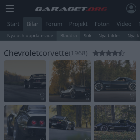
Start
Bilar
Forum
Projekt
Foton
Video
Nya och uppdaterade
Bläddra
Sök
Nya bilder
Nya 
Chevrolet
corvette
(1968)
40
28
31