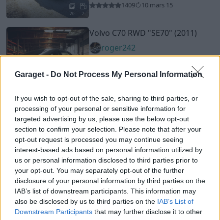
1409
10 mars 15
20
2
Volvo C70 RWD
"SE70"
(2011)
roger242
195 809 visningar
846 kommentarer
1114
7 aug. 14
Garaget -
Do Not Process My Personal Information
20
6
Chevrolet Camaro 2SS RS
If you wish to opt-out of the sale, sharing to third parties, or
"Supercharged 750hk"
(2010)
processing of your personal or sensitive information for
targeted advertising by us, please use the below opt-out
Tohell
section to confirm your selection. Please note that after your
18 304 visningar
110 kommentarer
opt-out request is processed you may continue seeing
95
24 juli 14
18
interest-based ads based on personal information utilized by
us or personal information disclosed to third parties prior to
Volvo 244
"519whp"
(1981)
your opt-out. You may separately opt-out of the further
dubrolle
disclosure of your personal information by third parties on the
IAB’s list of downstream participants. This information may
175 390 visningar
1340 kommentarer
also be disclosed by us to third parties on the
IAB’s List of
1627
14 nov. 16
Downstream Participants
that may further disclose it to other
18