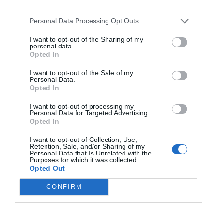
third parties.
Opel Vectra B 2.0 16v (1996)
Personal Data Processing Opt Outs
Trofs
I want to opt-out of the Sharing of my
13 258 visningar
31 kommentarer
personal data.
52
11 dec. 15
Opted In
14
I want to opt-out of the Sale of my
Nissan Skyline R34 GTR
"A-spec"
Personal Data.
(1999)
Opted In
Alecci
I want to opt-out of processing my
Personal Data for Targeted Advertising.
185 846 visningar
198 kommentarer
Opted In
1434
27 sept. 14
20
3
I want to opt-out of Collection, Use,
Retention, Sale, and/or Sharing of my
Personal Data that Is Unrelated with the
Purposes for which it was collected.
Opted Out
CONFIRM
Senaste foruminläggen
BMW 523i Touring E61, 2007. Hjulhuset
3 svar