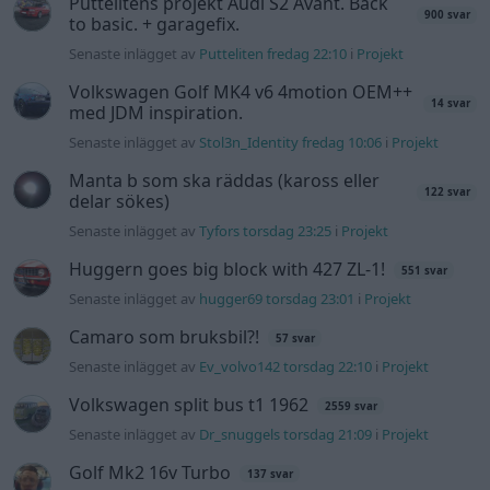
Camaro som bruksbil?!
57 svar
Senaste inlägget av
Ev_volvo142 torsdag 22:10
i
Projekt
Volkswagen split bus t1 1962
2559 svar
Senaste inlägget av
Dr_snuggels torsdag 21:09
i
Projekt
Golf Mk2 16v Turbo
137 svar
Senaste inlägget av
16vt4m torsdag 19:51
i
Projekt
Nyaste forumtrådarna
Lambdasond tänds på högre varv
1 svar
Senaste inlägget av
Mossan1 för 12 timmar sedan
i
Generell
felsökning
BMW 523i Touring E61, 2007. Hjulhuset
3 svar
lägre på höger sida.
Senaste inlägget av
Mossan1 för 11 timmar sedan
i
Generell
felsökning
Bestyckningsfundering. Zenith INAT 35/40
2 svar