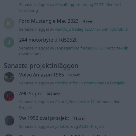
A90 Supra
387 svar
Senaste inlägget av
Rikard_Persson för 17 timmar sedan
i
Projekt
Vw 1956 oval prosjekt
12 svar
Senaste inlägget av
jarleb lördag 21:29
i
Projekt
Puttelitens projekt Audi S2 Avant. Back
900 svar
to basic. + garagefix.
Senaste inlägget av
Putteliten fredag 22:10
i
Projekt
Volkswagen Golf MK4 v6 4motion OEM++
14 svar
med JDM inspiration.
Senaste inlägget av
Stol3n_Identity fredag 10:06
i
Projekt
Manta b som ska räddas (kaross eller
122 svar
delar sökes)
Senaste inlägget av
Tyfors torsdag 23:25
i
Projekt
Huggern goes big block with 427 ZL-1!
551 svar
Senaste inlägget av
hugger69 torsdag 23:01
i
Projekt