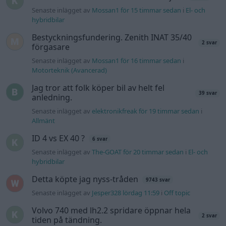
ID 4 vs EX 40 ?
6 svar
Senaste inlägget av
The-GOAT för 20 timmar sedan
i
El- och
hybridbilar
Detta köpte jag nyss-tråden
9743 svar
Senaste inlägget av
Jesper328 lördag 11:59
i
Off topic
Volvo 740 med lh2.2 spridare öppnar hela
2 svar
tiden på tändning.
Senaste inlägget av
KlevaRaggarn fredag 23:57
i
Generell
felsökning
Ford Mustang e Mac 2023
4 svar
Senaste inlägget av
KenthIJ2 fredag 12:37
i
El- och hybridbilar
244 motorbyte till d5252t
Senaste inlägget av
Jeppegaming fredag 00:53
i
Motorteknik
(Avancerad)
Senaste projektinläggen
Volvo Amazon 1965
85 svar
Senaste inlägget av
tomhjort för 15 timmar sedan
i
Projekt