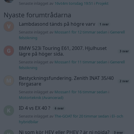
förgasare
Senaste inlägget av
Mossan1 för 16 timmar sedan
i
Motorteknik (Avancerad)
ID 4 vs EX 40 ?
6 svar
Senaste inlägget av
The-GOAT för 20 timmar sedan
i
El- och
hybridbilar
Ni som kör HEV eller PHEV ? är ni nöjda?
3 svar
Senaste inlägget av
Mossan1 för 15 timmar sedan
i
El- och
hybridbilar
244 motorbyte till d5252t
Senaste inlägget av
Jeppegaming fredag 00:53
i
Motorteknik
(Avancerad)
Passat -13 2.0tdi DSG Växellåda bråkar
10 svar
Senaste inlägget av
The-GOAT torsdag 20:54
i
Generell
felsökning
Man man ha mindre ström till
4 svar
Motorvärmare?