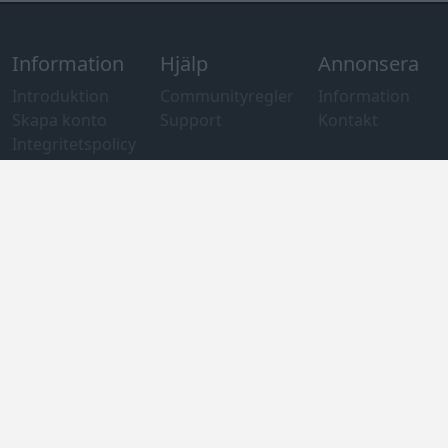
Övrigt
Tips och
förslag
Felanmälan
®
GARAGET
v13.2 Copyright © 2001-2026 Garaget Media AB