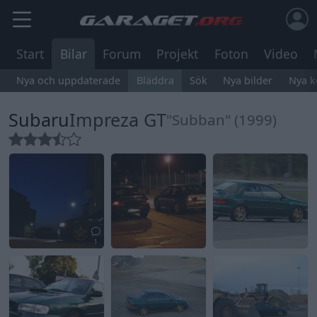
Start
Bilar
Forum
Projekt
Foton
Video
Nya och uppdaterade
Bläddra
Sök
Nya bilder
Nya 
Subaru
Impreza GT
"Subban" (1999)
1