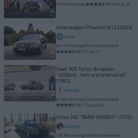
25 953 visningar
76
8 aug. 24
13
Volkswagen Phaeton W12 (2003)
Avve
64 173 visningar
472 kommentarer
442
1 juli 10
20
Saab 900 Turbo 8v sedan
"4300mil - helt orenoverad bil"
(1982)
larsola
62 483 visningar
242 kommentarer
20
397
24 juni 20
Volvo 242
"BMW M50B25"
(1975)
Manne
193 463 visningar
956 kommentarer