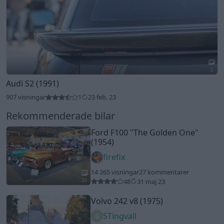
3
Audi S2 (1991)
907 visningar
1
23 feb. 23
Rekommenderade bilar
Ford F100
"The Golden One"
(1954)
firefix
14 265 visningar
27 kommentarer
48
31 maj 23
20
Volvo 242 v8 (1975)
STingvall