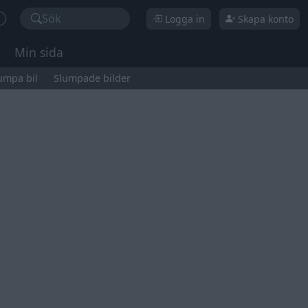
Sök
Logga in
Skapa konto
Min sida
umpa bil
Slumpade bilder