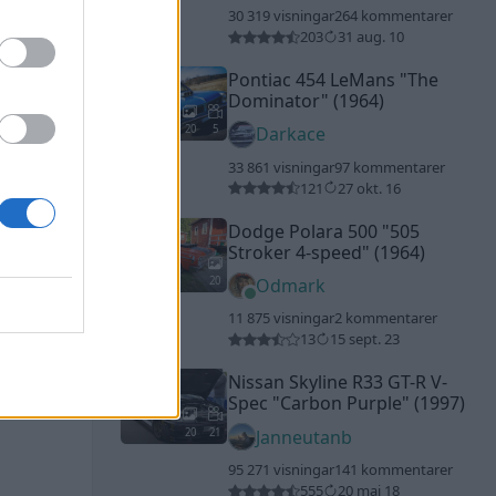
30 319 visningar
264 kommentarer
203
31 aug. 10
Pontiac 454 LeMans
"The
Dominator"
(1964)
20
5
Darkace
33 861 visningar
97 kommentarer
121
27 okt. 16
Dodge Polara 500
"505
Stroker 4-speed"
(1964)
20
Odmark
11 875 visningar
2 kommentarer
13
15 sept. 23
Nissan Skyline R33 GT-R V-
Spec
"Carbon Purple"
(1997)
20
21
Janneutanb
95 271 visningar
141 kommentarer
555
20 maj 18