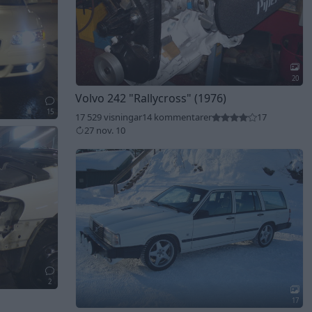
20
Volvo 242
"Rallycross"
(1976)
15
17 529 visningar
14 kommentarer
17
27 nov. 10
2
17