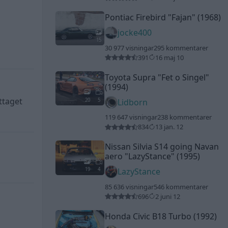
Pontiac Firebird
"Fajan"
(1968)
jocke400
15
30 977 visningar
295 kommentarer
391
16 maj 10
Toyota Supra
"Fet o Singel"
(1994)
ttaget
20
5
Lidborn
119 647 visningar
238 kommentarer
834
13 jan. 12
Nissan Silvia S14 going Navan
aero
"LazyStance"
(1995)
19
4
LazyStance
85 636 visningar
546 kommentarer
696
2 juni 12
Honda Civic B18 Turbo (1992)