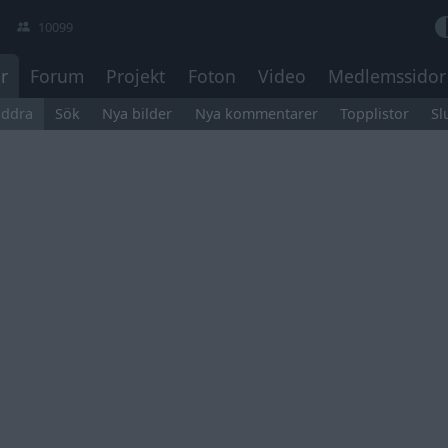
10099
r
Forum
Projekt
Foton
Video
Medlemssidor
äddra
Sök
Nya bilder
Nya kommentarer
Topplistor
Sl