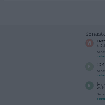
Senast
Dett
trå
Senas
seda
ID 4
Senas
seda
Jag 
av h
Senas
timm