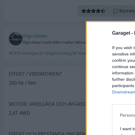
Komme
Garaget -
lillgrubben
lillgrubben hade bilen mellan februari 2009 och juli 2010 (såld)
If you wish 
30 615 visningar
(21 idag)
226 betyg
341 kommentarer
66 favoriter
2 utm
sensitive in
confirm you
continue se
information 
EFFEKT / VRIDMOMENT
further disc
200 hk / Nm
participants
Downstream 
MOTOR, VÄXELLÅDA OCH AVGASSYSTEM
2,4T AWD
Persona
I want t
EFFEKT OCH PRESTANDA (INGÅENDE)