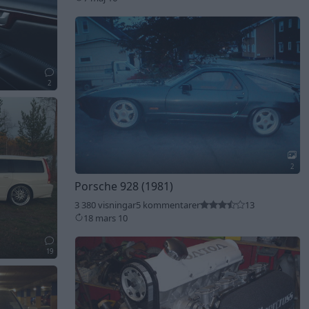
2
2
Porsche 928 (1981)
3 380 visningar
5 kommentarer
13
18 mars 10
19