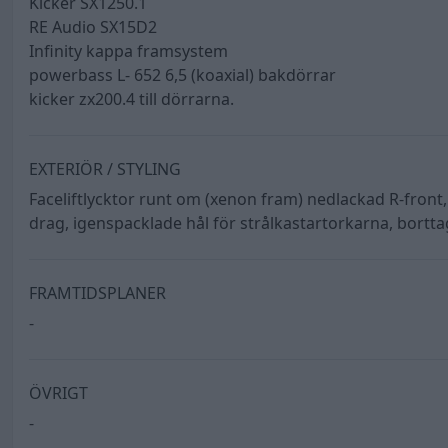
Kicker SX1250.1
RE Audio SX15D2
Infinity kappa framsystem
powerbass L- 652 6,5 (koaxial) bakdörrar
kicker zx200.4 till dörrarna.
EXTERIÖR / STYLING
Faceliftlycktor runt om (xenon fram) nedlackad R-front, 
drag, igenspacklade hål för strålkastartorkarna, bortt
FRAMTIDSPLANER
-
ÖVRIGT
-