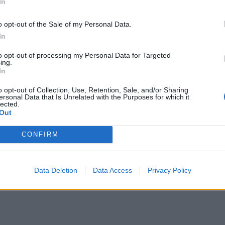
In
o opt-out of the Sale of my Personal Data.
In
to opt-out of processing my Personal Data for Targeted
ing.
:p
In
o opt-out of Collection, Use, Retention, Sale, and/or Sharing
ersonal Data that Is Unrelated with the Purposes for which it
lected.
Out
CONFIRM
Data Deletion
Data Access
Privacy Policy