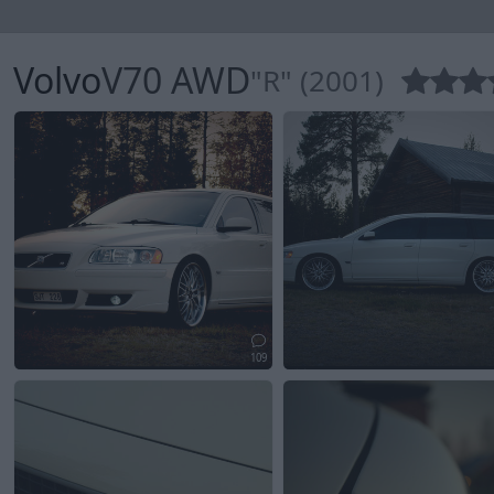
Volvo
V70 AWD
"R" (2001)
109