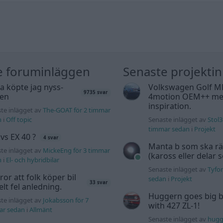
e foruminläggen
Senaste projekti
a köpte jag nyss-
Volkswagen Golf M
9735 svar
den
4motion OEM++ me
inspiration.
te inlägget av
The-GOAT för 2 timmar
n
i
Off topic
Senaste inlägget av
Stol3
timmar sedan
i
Projekt
 vs EX 40 ?
4 svar
Manta b som ska r
te inlägget av
MickeEng för 3 timmar
(kaross eller delar 
n
i
El- och hybridbilar
Senaste inlägget av
Tyfor
tror att folk köper bil
sedan
i
Projekt
33 svar
elt fel anledning.
Huggern goes big b
te inlägget av
Jokabsson för 7
with 427 ZL-1!
ar sedan
i
Allmänt
Senaste inlägget av
hugg