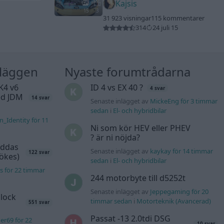
Kajsis
15
3
31 923 visningar
115 kommentarer
314
24 juli 15
nläggen
Nyaste forumtrådarna
K4 v6
ID 4 vs EX 40 ?
4 svar
d JDM
14 svar
Senaste inlägget av
MickeEng för 3 timmar
sedan
i
El- och hybridbilar
n_Identity för 11
Ni som kör HEV eller PHEV
? är ni nöjda?
äddas
Senaste inlägget av
kaykay för 14 timmar
122 svar
sökes)
sedan
i
El- och hybridbilar
s för 22 timmar
244 motorbyte till d5252t
Senaste inlägget av
Jeppegaming för 20
lock
timmar sedan
i
Motorteknik (Avancerad)
551 svar
Passat -13 2.0tdi DSG
er69 för 22
10 svar