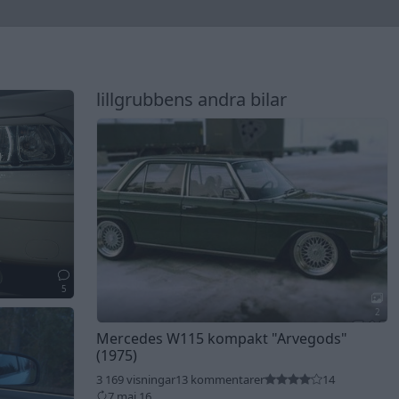
lillgrubbens andra bilar
5
2
Mercedes W115 kompakt
"Arvegods"
(1975)
3 169 visningar
13 kommentarer
14
7 maj 16