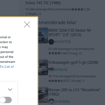
Volvo 745 TIC (1986)
10 244 visningar
39 kommentarer
24
30 jan. 12
Rekommenderade bilar
BMW 320d F30 Sedan M-
SPORT
"2.0"
(2013)
sonal or
19
KUSHTER
ection to
ou may
23 184 visningar
12 kommentarer
 personal
66
9 aug. 21
out of the
 downstream
Volkswagen golf 5 gti (2008)
B’s List of
bilfakta
20
4
76 774 visningar
235 kommentarer
875
25 maj 11
Nissan 200 sx s13
"Nisselisse"
(1992)
20
Drift4life