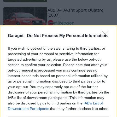
Nissan 350Z
"Zed-ified"
(2006)
KimZen
9 539 visningar
70 kommentarer
64
24 april 17
Garaget -
Do Not Process My Personal Information
15
Volkswagen Golf MKV GTi
If you wish to opt-out of the sale, sharing to third parties, or
"Fahrenheit Edition"
(2007)
processing of your personal or sensitive information for
Frey
targeted advertising by us, please use the below opt-out
section to confirm your selection. Please note that after your
7 848 visningar
30 kommentarer
opt-out request is processed you may continue seeing
38
14 juli 25
9
interest-based ads based on personal information utilized by
Ford Econoline E-100 (1970)
us or personal information disclosed to third parties prior to
your opt-out. You may separately opt-out of the further
Openers
disclosure of your personal information by third parties on the
69 353 visningar
708 kommentarer
IAB’s list of downstream participants. This information may
481
7 juli 16
also be disclosed by us to third parties on the
IAB’s List of
20
1
Downstream Participants
that may further disclose it to other
third parties.
Saab 93b gran turismo 750 (1959)