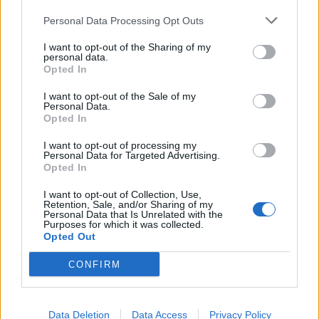
TommyM
Personal Data Processing Opt Outs
87 592 visningar
495 kommentarer
I want to opt-out of the Sharing of my
779
17 juni 16
personal data.
20
1
Opted In
BMW E36 320i Coupé
I want to opt-out of the Sale of my
"ViolentClique"
(1993)
Personal Data.
Opted In
johnlarsson
I want to opt-out of processing my
19 717 visningar
6 kommentarer
Personal Data for Targeted Advertising.
64
22 aug. 19
20
4
Opted In
Volkswagen Golf Gti 16v
"Blåis"
I want to opt-out of Collection, Use,
(1988)
Retention, Sale, and/or Sharing of my
Personal Data that Is Unrelated with the
Purposes for which it was collected.
Jeny
Opted Out
50 482 visningar
990 kommentarer
742
15 okt. 08
15
CONFIRM
Data Deletion
Data Access
Privacy Policy