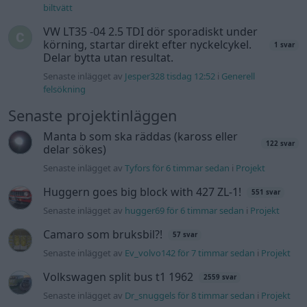
Senaste inlägget av
jarleb för 12 timmar sedan
i
Projekt
Volkswagen Golf MK4 v6 4motion OEM++
12 svar
med JDM inspiration.
Senaste inlägget av
Stol3n_Identity för 15 timmar sedan
i
Projekt
Volvo 245 ?Turbo?
40 svar
Senaste inlägget av
Marurb1 onsdag 23:42
i
Projekt
Renovering av en Honda Civic Aerodeck
181 svar
VTi
Senaste inlägget av
Xebers76 onsdag 20:48
i
Projekt
Antikrundan på 4 hjul! Ford Model T 1923
68 svar
Senaste inlägget av
Xebers76 onsdag 20:38
i
Projekt
Nyaste forumtrådarna
244 motorbyte till d5252t
Senaste inlägget av
Jeppegaming för 4 timmar sedan
i
Motorteknik (Avancerad)