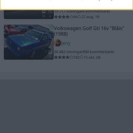
Senaste foruminläggen
244 motorbyte till d5252t
Senaste inlägget av
Jeppegaming för 4 timmar sedan
i
Motorteknik (Avancerad)
Passat -13 2.0tdi DSG Växellåda bråkar
10 svar
Senaste inlägget av
The-GOAT för 8 timmar sedan
i
Generell
felsökning
Jag tror att folk köper bil av helt fel
30 svar
anledning.
Senaste inlägget av
The-GOAT för 10 timmar sedan
i
Allmänt
Man man ha mindre ström till
4 svar
Motorvärmare?
Senaste inlägget av
BilFixare för 14 timmar sedan
i
El- och
hybridbilar
Inget bromstryck efter byte av bromsok
6 svar