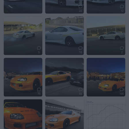
22
12
5
10
2
70
55
105