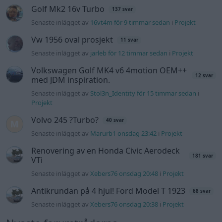
Passat -13 2.0tdi DSG Växellåda bråkar
10 svar
Senaste inlägget av
The-GOAT för 8 timmar sedan
i
Generell
felsökning
Man man ha mindre ström till
4 svar
Motorvärmare?
Senaste inlägget av
BilFixare för 14 timmar sedan
i
El- och
hybridbilar
Slipa och polera rinningar
4 svar
Senaste inlägget av
turboblondie tisdag 14:22
i
Bilvård och
biltvätt
Fälg till Husqvarna Novolett 1955
2 svar
Senaste inlägget av
Mossan1 tisdag 19:42
i
Övriga fordon
Övertryck i vevhus, Volvo 940 b230fk
1 svar
Senaste inlägget av
Mossan1 onsdag 11:07
i
Generell
felsökning
VW LT35 -04 2.5 TDI dör sporadiskt under
körning, startar direkt efter nyckelcykel.
1 svar