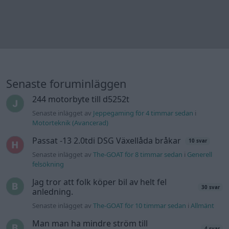
(Golf V 1.6)
Senaste inlägget av
jaka54 för 19 timmar sedan
i
Chassi,
bromsar, transmission och däck
Kia Ceed 2017 batteritorsk med jämna
46 svar
mellanrum. Varför?
Senaste inlägget av
Ansan onsdag 15:29
i
Generell felsökning
Övertryck i vevhus, Volvo 940 b230fk
1 svar
Senaste inlägget av
Mossan1 onsdag 11:07
i
Generell
felsökning
Fälg till Husqvarna Novolett 1955
2 svar
Senaste inlägget av
Mossan1 tisdag 19:42
i
Övriga fordon
Slipa och polera rinningar
4 svar
Senaste inlägget av
turboblondie tisdag 14:22
i
Bilvård och
biltvätt
VW LT35 -04 2.5 TDI dör sporadiskt under
körning, startar direkt efter nyckelcykel.
1 svar
Delar bytta utan resultat.