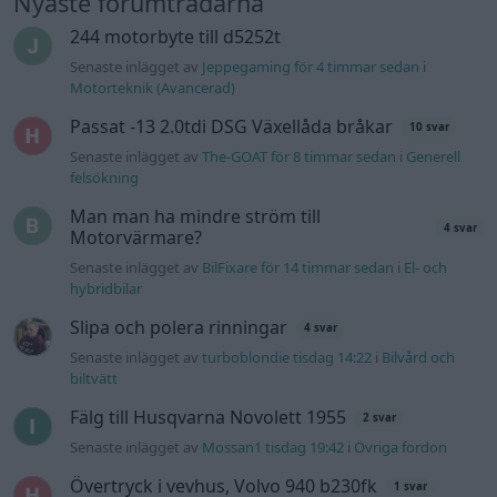
Delar bytta utan resultat.
Senaste inlägget av
Jesper328 tisdag 12:52
i
Generell
felsökning
Jag tror att folk köper bil av helt fel
30 svar
anledning.
Senaste inlägget av
The-GOAT för 10 timmar sedan
i
Allmänt
Ford s max
1 svar
Senaste inlägget av
nucken måndag 06:31
i
Motorteknik
(Grundläggande)
940 92 ABS problem
2 svar
Senaste inlägget av
H-Karlsson måndag 16:23
i
Generell
felsökning
Gå till forumet