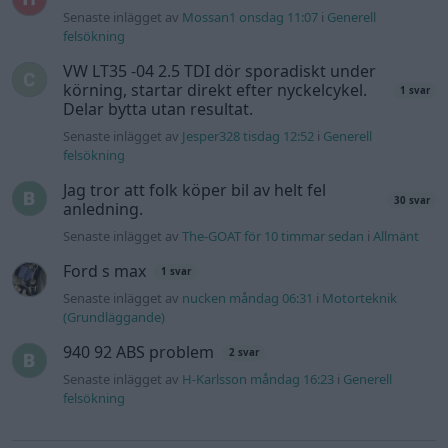
Information
Hjälp
Annonsera
Introduktion
Communityregler
Information
Skapa konto
Support
Kontakt