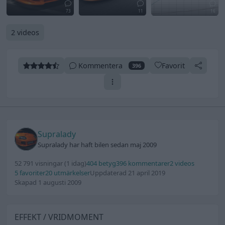
73
11
16
2 videos
Kommentera
Favorit
396
Supralady
Supralady har haft bilen sedan maj 2009
52 791 visningar
(1 idag)
404 betyg
396 kommentarer
2 videos
5 favoriter
20 utmärkelser
Uppdaterad 21 april 2019
Skapad 1 augusti 2009
EFFEKT / VRIDMOMENT