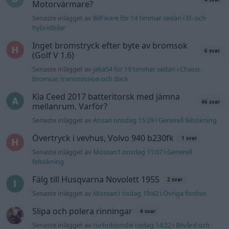
Senaste inlägget av
Jesper328 tisdag 12:52
i
Generell
felsökning
Senaste projektinläggen
Manta b som ska räddas (kaross eller
122 svar
delar sökes)
Senaste inlägget av
Tyfors för 6 timmar sedan
i
Projekt
Huggern goes big block with 427 ZL-1!
551 svar
Senaste inlägget av
hugger69 för 6 timmar sedan
i
Projekt
Camaro som bruksbil?!
57 svar
Senaste inlägget av
Ev_volvo142 för 7 timmar sedan
i
Projekt
Volkswagen split bus t1 1962
2559 svar
Senaste inlägget av
Dr_snuggels för 8 timmar sedan
i
Projekt
Golf Mk2 16v Turbo
137 svar
Senaste inlägget av
16vt4m för 9 timmar sedan
i
Projekt
Vw 1956 oval prosjekt
11 svar