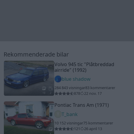
284 843 visningar
83 kommentarer
878
22 nov. 17
19
2
Pontiac Trans Am (1971)
T_bank
10 152 visningar
75 kommentarer
121
26 april 13
6
Audi A4 Avant Sport Quattro
(2007)
miketyson
18 880 visningar
138 kommentarer
204
5 sept. 10
14
Honda Accord Type-S
"Ljutika
Motorsports"
(2006)
skyline_demon
24 620 visningar
43 kommentarer
139
16 juni 15
10