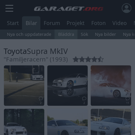
Start
Bilar
Forum
Projekt
Foton
Video
Nya och uppdaterade
Bläddra
Sök
Nya bilder
Nya 
Toyota
Supra MkIV
"Familjeracern" (1993)
2
2
11