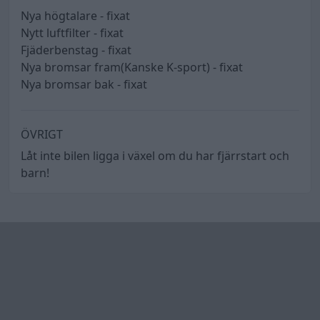
Nya högtalare - fixat
Nytt luftfilter - fixat
Fjäderbenstag - fixat
Nya bromsar fram(Kanske K-sport) - fixat
Nya bromsar bak - fixat
ÖVRIGT
Låt inte bilen ligga i växel om du har fjärrstart och
barn!
Rekommenderade bilar
Volvo 945 tic
"Plåtbreddad
airride"
(1992)
blue shadow