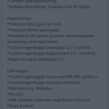
*Cometic stål-toppackning.
*Dubbla returslangar i bakkant ner till tråget.
Avgas/turbo:
*Precision 6062 gen2 a/r 0.63.
*Precision 46mm wastegate.
*Modifierat CP-service grenrör med wastegate-
anslutning samt egt-mutter.
*Custom egenbyggd downpipe 3,5" i rostfritt.
*Custom egenbyggt avgassystem 3,5" i rostfritt.
*Apple racing ljuddämpare 3,5".
Luft/soppa:
*Custom egenbyggt insug med VW VR6 spjällhus.
*Custom egenbyggd bränsle-catchtank.
*AN8 matning, AN6retur.
*Nira i3+.
*AiM Lambda Controller med Bosch 4.9 sond.
*Nuke fuelrail.