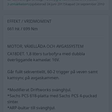
3 utmärkelser
Uppdaterad 24 juni 2017
Skapad 24 september 2010
EFFEKT / VRIDMOMENT
661 hk / 699 Nm
MOTOR, VÄXELLÅDA OCH AVGASSYSTEM
CA18DET. 1,8 liters turbofyra med dubbla
överliggande kamaxlar. 16V.
Går fullt sekventiellt, 60-2 trigger på veven samt
kamsync på avgaskammen.
*Modifierat Driftworks svänghjul.
*Sachs PCS 618-platta med Sachs PCS 4-puckad
sinter.
*ARP-bultar till svänghjul.