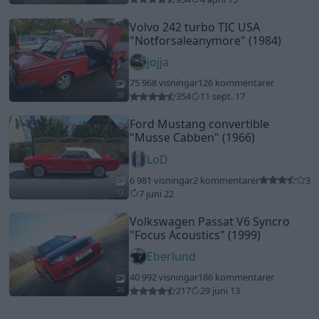
Volkswagen Passat V6 Syncro
"Focus Acoustics"
(1999)
Eberlund
40 992 visningar
186 kommentarer
217
29 juni 13
20
Senaste foruminläggen
Ni som kör HEV eller PHEV ? är ni nöjda?
3 svar
Senaste inlägget av
Mossan1 för 49 minuter sedan
i
El- och
hybridbilar
Bestyckningsfundering. Zenith INAT 35/40
2 svar
förgasare
Senaste inlägget av
Mossan1 för 1 timme sedan
i
Motorteknik