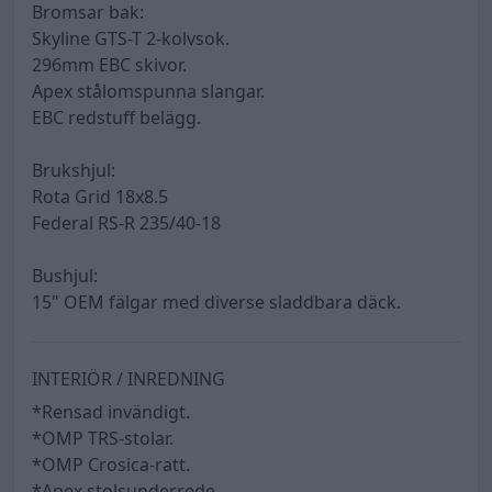
Bromsar bak:
Skyline GTS-T 2-kolvsok.
296mm EBC skivor.
Apex stålomspunna slangar.
EBC redstuff belägg.
Brukshjul:
Rota Grid 18x8.5
Federal RS-R 235/40-18
Bushjul:
15" OEM fälgar med diverse sladdbara däck.
INTERIÖR / INREDNING
*Rensad invändigt.
*OMP TRS-stolar.
*OMP Crosica-ratt.
*Apex stolsunderrede.