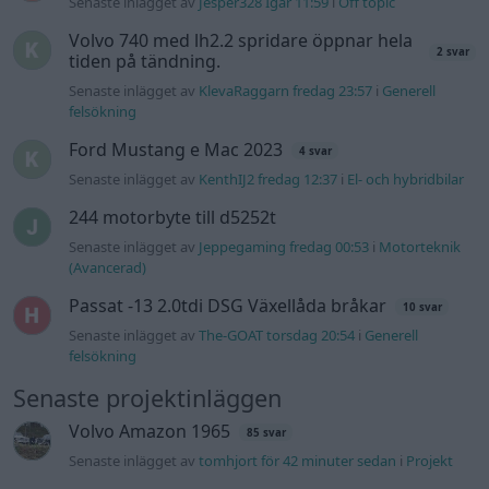
Senaste inlägget av
jarleb för 18 timmar sedan
i
Projekt
Puttelitens projekt Audi S2 Avant. Back
900 svar
to basic. + garagefix.
Senaste inlägget av
Putteliten fredag 22:10
i
Projekt
Volkswagen Golf MK4 v6 4motion OEM++
14 svar
med JDM inspiration.
Senaste inlägget av
Stol3n_Identity fredag 10:06
i
Projekt
Manta b som ska räddas (kaross eller
122 svar
delar sökes)
Senaste inlägget av
Tyfors torsdag 23:25
i
Projekt
Huggern goes big block with 427 ZL-1!
551 svar
Senaste inlägget av
hugger69 torsdag 23:01
i
Projekt
Camaro som bruksbil?!
57 svar
Senaste inlägget av
Ev_volvo142 torsdag 22:10
i
Projekt
Volkswagen split bus t1 1962
2559 svar
Senaste inlägget av
Dr_snuggels torsdag 21:09
i
Projekt