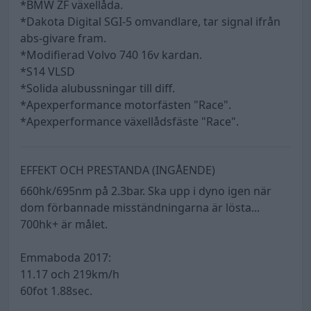
*BMW ZF växellåda.
*Dakota Digital SGI-5 omvandlare, tar signal ifrån
abs-givare fram.
*Modifierad Volvo 740 16v kardan.
*S14 VLSD
*Solida alubussningar till diff.
*Apexperformance motorfästen "Race".
*Apexperformance växellådsfäste "Race".
EFFEKT OCH PRESTANDA (INGÅENDE)
660hk/695nm på 2.3bar. Ska upp i dyno igen när
dom förbannade misständningarna är lösta...
700hk+ är målet.
Emmaboda 2017:
11.17 och 219km/h
60fot 1.88sec.