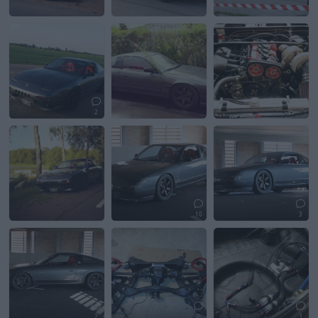
2
10
3
2
2
3