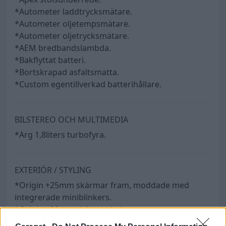
*Autometer laddtrycksmätare.
*Autometer oljetempsmätare.
*Autometer oljetrycksmätare.
*AEM bredbandslambda.
*Bakflyttat batteri.
*Bortskrapad asfaltsmatta.
*Custom egentillverkad batterihållare.
BILSTEREO OCH MULTIMEDIA
*Arg 1,8liters turbofyra.
EXTERIÖR / STYLING
*Origin +25mm skärmar fram, moddade med
integrerade miniblinkers.
*Origin +30mm skärmar bak.
*Nya Nissan OEM Kouki Type X baklyktor.