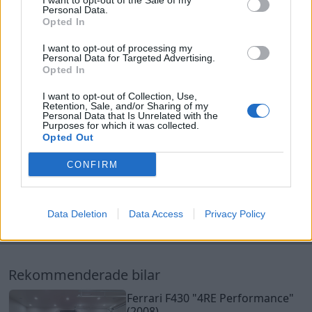
I want to opt-out of the Sale of my
Simon för meckhjälp när det behövs.
Personal Data.
Opted In
I want to opt-out of processing my
Personal Data for Targeted Advertising.
Opted In
Rekommenderade bilar
I want to opt-out of Collection, Use,
Ferrari F430
"4RE Performance"
Retention, Sale, and/or Sharing of my
Personal Data that Is Unrelated with the
(2008)
Purposes for which it was collected.
Opted Out
Freddan84
43 823 visningar
50 kommentarer
CONFIRM
85
20
2
Toyota MR2 Golddigger
"GOLDDIGGER"
(1993)
Data Deletion
Data Access
Privacy Policy
Tuzzi
48 163 visningar
65 kommentarer
600
9 nov. 09
12
3
Audi 80 GT (1975)