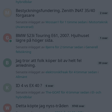
felsökning
Ford Mustang e Mac 2023
4 svar
Senaste inlägget av
KenthIJ2 fredag 12:37
i
El- och hybridbilar
244 motorbyte till d5252t
Senaste inlägget av
Jeppegaming fredag 00:53
i
Motorteknik
(Avancerad)
Passat -13 2.0tdi DSG Växellåda bråkar
10 svar
Senaste inlägget av
The-GOAT torsdag 20:54
i
Generell
felsökning
Senaste projektinläggen
Volvo Amazon 1965
85 svar
Senaste inlägget av
tomhjort för 42 minuter sedan
i
Projekt
A90 Supra
387 svar
Senaste inlägget av
Rikard_Persson för 2 timmar sedan
i
Projekt
Vw 1956 oval prosjekt
12 svar