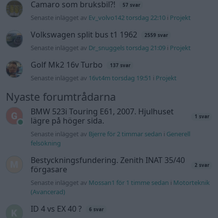
hybridbilar
244 motorbyte till d5252t
Senaste inlägget av
Jeppegaming fredag 00:53
i
Motorteknik
(Avancerad)
Passat -13 2.0tdi DSG Växellåda bråkar
10 svar
Senaste inlägget av
The-GOAT torsdag 20:54
i
Generell
felsökning
Man man ha mindre ström till
4 svar
Motorvärmare?
Senaste inlägget av
BilFixare torsdag 14:37
i
El- och hybridbilar
Slipa och polera rinningar
4 svar
Senaste inlägget av
turboblondie tisdag 14:22
i
Bilvård och
biltvätt
Fälg till Husqvarna Novolett 1955
2 svar
Senaste inlägget av
Mossan1 tisdag 19:42
i
Övriga fordon
Övertryck i vevhus, Volvo 940 b230fk
1 svar