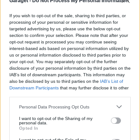
Garaget -
Do Not Process My Personal Information
*Kolfiberbaklucka.
*Lexanruta i bakluckan.
If you wish to opt-out of the sale, sharing to third parties, or
*Tak lackat i Bmw Sapphire Black.
processing of your personal or sensitive information for
*Huvlås.
targeted advertising by us, please use the below opt-out
section to confirm your selection. Please note that after your
opt-out request is processed you may continue seeing
FRAMTIDSPLANER
interest-based ads based on personal information utilized by
us or personal information disclosed to third parties prior to
*700hk+
your opt-out. You may separately opt-out of the further
*Bur.
disclosure of your personal information by third parties on the
*OMP 4P-bälten.
IAB’s list of downstream participants. This information may
*Fuelcell och soppasystemet utanför kupén.
also be disclosed by us to third parties on the
IAB’s List of
*Lätta mer: huv, dörrar, bakbumper m.m.
Downstream Participants
that may further disclose it to other
third parties.
Personal Data Processing Opt Outs
ÖVRIGT
I want to opt-out of the Sharing of my
Köptes den 22/9-2010.
personal data.
Opted In
Tack till: Alex för lån av alla grejer plus tips och råd.