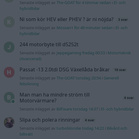
Senaste inlägget av
Mossan1 onsdag 11:07
i
Generell
felsökning
Gå till forumet
Information
Hjälp
Annonsera
Introduktion
Communityregler
Information
Skapa konto
Support
Kontakt
Integritetspolicy
och information
om användning
av cookies