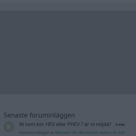
(Avancerad)
BMW 523i Touring E61, 2007. Hjulhuset
1 svar
lägre på höger sida.
Senaste inlägget av
Bjerre för 2 timmar sedan
i
Generell
felsökning
Jag tror att folk köper bil av helt fel
39 svar
anledning.
Senaste inlägget av
elektronikfreak för 4 timmar sedan
i
Allmänt
ID 4 vs EX 40 ?
6 svar
Senaste inlägget av
The-GOAT för 4 timmar sedan
i
El- och
hybridbilar
Detta köpte jag nyss-tråden
9743 svar
Senaste inlägget av
Jesper328 Igår 11:59
i
Off topic
Volvo 740 med lh2.2 spridare öppnar hela
2 svar
tiden på tändning.
Senaste inlägget av
KlevaRaggarn fredag 23:57
i
Generell