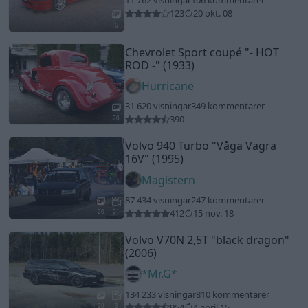
87 434 visningar
247 kommentarer
412
15 nov. 18
20
21
Volvo V70N 2,5T
"black dragon"
(2006)
*Mr.G*
134 233 visningar
810 kommentarer
954
4 april 15
20
3
Volvo 242 turbo TIC USA
"Notforsaleanymore"
(1984)
jojja
75 968 visningar
126 kommentarer
354
11 sept. 17
20
Ford Mustang convertible
"Musse Cabben"
(1966)
LoD
6 981 visningar
2 kommentarer
3
7 juni 22
11