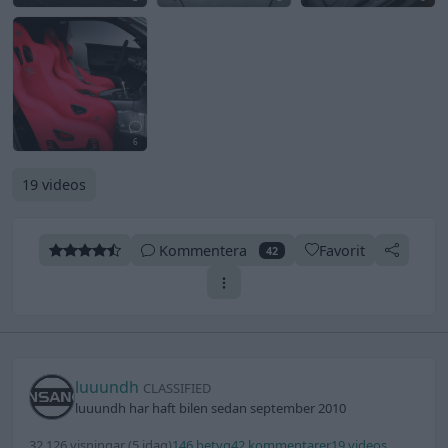
6
19 videos
Kommentera
Favorit
42
luuundh
CLASSIFIED
luuundh har haft bilen sedan september 2010
32 126 visningar
(5 idag)
146 betyg
42 kommentarer
19 videos