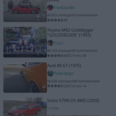
Polardego
50 638 visningar
266 kommentarer
320
8 nov. 14
20
Volvo V70N D5 AWD (2003)
FH
11 762 visningar
106 kommentarer
123
20 okt. 08
6
Chevrolet Sport coupé
"- HOT
ROD -"
(1933)
Hurricane
31 620 visningar
349 kommentarer
390
20
Volvo 940 Turbo
"Våga Vägra
16V"
(1995)
Magistern