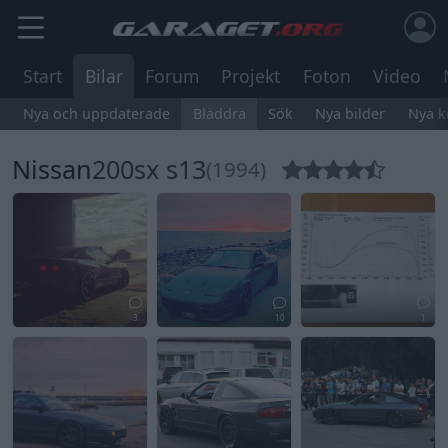
Start
Bilar
Forum
Projekt
Foton
Video
Nya och uppdaterade
Bläddra
Sök
Nya bilder
Nya 
Nissan
200sx s13
(1994)
3
10
1