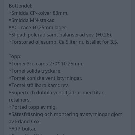
Bottendel:
*Smidda CP-kolvar 83mm.
*Smidda MN-stakar.
*ACL race +0,25mm lager.
*Slipad, polerad samt balanserad vev. (+0,26).
*Förstorad oljesump. Ca 5liter nu istället för 3,5.
Topp:
*Tomei Pro cams 270* 10.25mm.
*Tomei solida tryckare.
*Tomei koniska ventilstyrningar.
*Tomei ställbara kamdrev.
*Supertech dubbla ventilfjädrar med titan
retainers.
*Portad topp av mig.
*Sätesfräsning och montering av styrningar gjort
av Erland Cox.
*ARP-bultar.