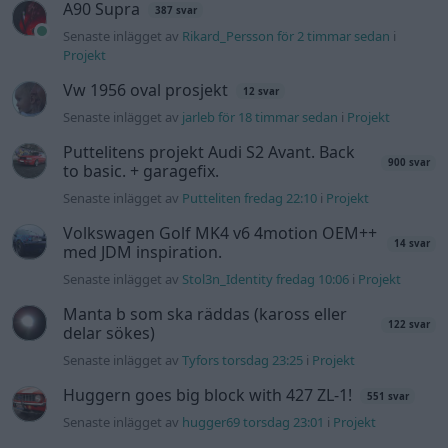
Golf Mk2 16v Turbo
137 svar
Senaste inlägget av
16vt4m torsdag 19:51
i
Projekt
Nyaste forumtrådarna
BMW 523i Touring E61, 2007. Hjulhuset
1 svar
lägre på höger sida.
Senaste inlägget av
Bjerre för 2 timmar sedan
i
Generell
felsökning
Bestyckningsfundering. Zenith INAT 35/40
2 svar
förgasare
Senaste inlägget av
Mossan1 för 1 timme sedan
i
Motorteknik
(Avancerad)
ID 4 vs EX 40 ?
6 svar
Senaste inlägget av
The-GOAT för 4 timmar sedan
i
El- och
hybridbilar
Ni som kör HEV eller PHEV ? är ni nöjda?
3 svar
Senaste inlägget av
Mossan1 för 49 minuter sedan
i
El- och