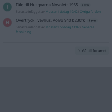
Övrig
information
Övrigt
Tips och
förslag
Felanmälan
®
GARAGET
v13.2 Copyright © 2001-2026 Garaget Media AB