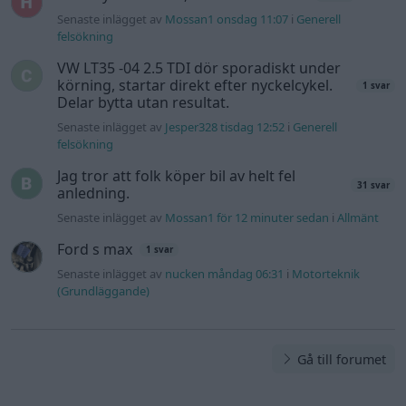
Senaste inlägget av
Mossan1 onsdag 11:07
i
Generell
felsökning
VW LT35 -04 2.5 TDI dör sporadiskt under
körning, startar direkt efter nyckelcykel.
1 svar
Delar bytta utan resultat.
Senaste inlägget av
Jesper328 tisdag 12:52
i
Generell
felsökning
Jag tror att folk köper bil av helt fel
31 svar
anledning.
Senaste inlägget av
Mossan1 för 12 minuter sedan
i
Allmänt
Ford s max
1 svar
Senaste inlägget av
nucken måndag 06:31
i
Motorteknik
(Grundläggande)
Gå till forumet