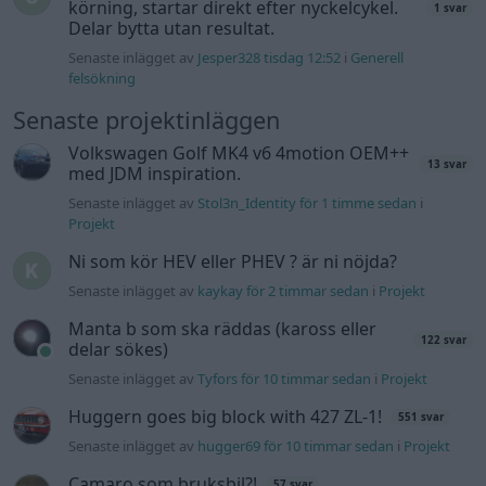
körning, startar direkt efter nyckelcykel.
1 svar
Delar bytta utan resultat.
Senaste inlägget av
Jesper328 tisdag 12:52
i
Generell
felsökning
Senaste projektinläggen
Volkswagen Golf MK4 v6 4motion OEM++
13 svar
med JDM inspiration.
Senaste inlägget av
Stol3n_Identity för 1 timme sedan
i
Projekt
Ni som kör HEV eller PHEV ? är ni nöjda?
Senaste inlägget av
kaykay för 2 timmar sedan
i
Projekt
Manta b som ska räddas (kaross eller
122 svar
delar sökes)
Senaste inlägget av
Tyfors för 10 timmar sedan
i
Projekt
Huggern goes big block with 427 ZL-1!
551 svar
Senaste inlägget av
hugger69 för 10 timmar sedan
i
Projekt
Camaro som bruksbil?!
57 svar