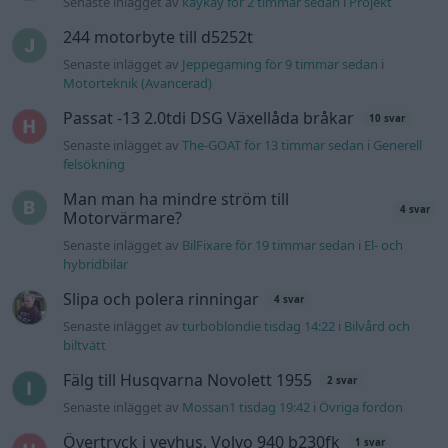
Senaste inlägget av
kaykay för 2 timmar sedan
i
Projekt
244 motorbyte till d5252t
Senaste inlägget av
Jeppegaming för 9 timmar sedan
i
Motorteknik (Avancerad)
Passat -13 2.0tdi DSG Växellåda bråkar
10 svar
Senaste inlägget av
The-GOAT för 13 timmar sedan
i
Generell
felsökning
Man man ha mindre ström till
4 svar
Motorvärmare?
Senaste inlägget av
BilFixare för 19 timmar sedan
i
El- och
hybridbilar
Slipa och polera rinningar
4 svar
Senaste inlägget av
turboblondie tisdag 14:22
i
Bilvård och
biltvätt
Fälg till Husqvarna Novolett 1955
2 svar
Senaste inlägget av
Mossan1 tisdag 19:42
i
Övriga fordon
Övertryck i vevhus, Volvo 940 b230fk
1 svar