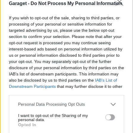
9 845 visningar
12 kommentarer
Garaget -
Do Not Process My Personal Information
9
20 sept. 16
18
If you wish to opt-out of the sale, sharing to third parties, or
Mercedes AMG A45s
"Grållan"
processing of your personal or sensitive information for
(2020)
targeted advertising by us, please use the below opt-out
section to confirm your selection. Please note that after your
kroegarn
opt-out request is processed you may continue seeing
12 212 visningar
6 kommentarer
interest-based ads based on personal information utilized by
18
12 jan. 25
20
us or personal information disclosed to third parties prior to
your opt-out. You may separately opt-out of the further
Volkswagen Bora Mk4
"Skrotad"
disclosure of your personal information by third parties on the
(2002)
IAB’s list of downstream participants. This information may
__AleXx_
also be disclosed by us to third parties on the
IAB’s List of
Downstream Participants
that may further disclose it to other
51 158 visningar
425 kommentarer
third parties.
353
24 feb. 13
20
3
Saab 9-3 Aero SS (2003)
Personal Data Processing Opt Outs
trubbelturbo
I want to opt-out of the Sharing of my
personal data.
25 911 visningar
133 kommentarer
Opted In
90
26 april 21