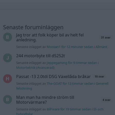
Senaste foruminläggen
Jag tror att folk köper bil av helt fel
31 svar
anledning.
Senaste inlägget av
Mossan1 för 12 minuter sedan
i
Allmänt
244 motorbyte till d5252t
Senaste inlägget av
Jeppegaming för 9 timmar sedan
i
Motorteknik (Avancerad)
Passat -13 2.0tdi DSG Växellåda bråkar
10 svar
Senaste inlägget av
The-GOAT för 13 timmar sedan
i
Generell
felsökning
Man man ha mindre ström till
4 svar
Motorvärmare?
Senaste inlägget av
BilFixare för 19 timmar sedan
i
El- och
hybridbilar