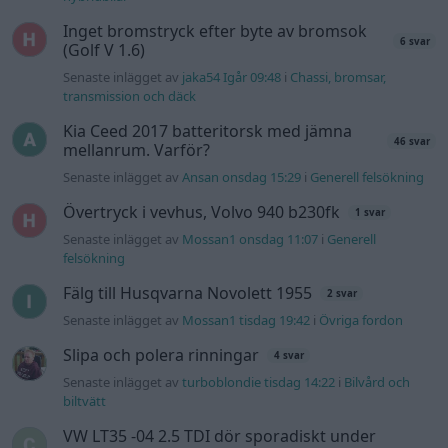
Inget bromstryck efter byte av bromsok
6 svar
(Golf V 1.6)
Senaste inlägget av
jaka54 Igår 09:48
i
Chassi, bromsar,
transmission och däck
Kia Ceed 2017 batteritorsk med jämna
46 svar
mellanrum. Varför?
Senaste inlägget av
Ansan onsdag 15:29
i
Generell felsökning
Övertryck i vevhus, Volvo 940 b230fk
1 svar
Senaste inlägget av
Mossan1 onsdag 11:07
i
Generell
felsökning
Fälg till Husqvarna Novolett 1955
2 svar
Senaste inlägget av
Mossan1 tisdag 19:42
i
Övriga fordon
Slipa och polera rinningar
4 svar
Senaste inlägget av
turboblondie tisdag 14:22
i
Bilvård och
biltvätt
VW LT35 -04 2.5 TDI dör sporadiskt under