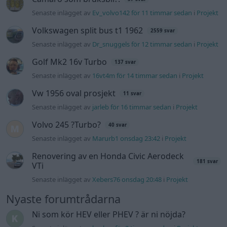
Senaste inlägget av
Ev_volvo142 för 11 timmar sedan
i
Projekt
Volkswagen split bus t1 1962
2559 svar
Senaste inlägget av
Dr_snuggels för 12 timmar sedan
i
Projekt
Golf Mk2 16v Turbo
137 svar
Senaste inlägget av
16vt4m för 14 timmar sedan
i
Projekt
Vw 1956 oval prosjekt
11 svar
Senaste inlägget av
jarleb för 16 timmar sedan
i
Projekt
Volvo 245 ?Turbo?
40 svar
Senaste inlägget av
Marurb1 onsdag 23:42
i
Projekt
Renovering av en Honda Civic Aerodeck
181 svar
VTi
Senaste inlägget av
Xebers76 onsdag 20:48
i
Projekt
Nyaste forumtrådarna
Ni som kör HEV eller PHEV ? är ni nöjda?