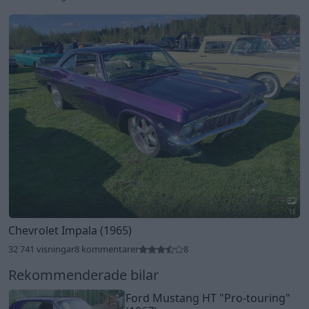
15
Chevrolet Impala (1965)
32 741 visningar
8 kommentarer
8
Rekommenderade bilar
Ford Mustang HT
"Pro-touring"