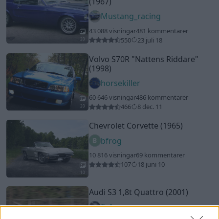
(1967)
Mustang_racing
43 088 visningar
481 kommentarer
550
23 juli 18
20
Volvo S70R
"Nattens Riddare"
(1998)
horsekiller
60 646 visningar
486 kommentarer
466
8 dec. 11
20
Chevrolet Corvette (1965)
bfrog
10 816 visningar
69 kommentarer
107
18 juni 10
10
Audi S3 1,8t Quattro (2001)
T_A