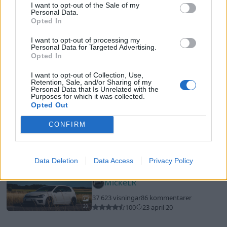
20
I want to opt-out of the Sale of my
Personal Data.
Austin BMC Mini Van (1963)
Opted In
minizone
I want to opt-out of processing my
Personal Data for Targeted Advertising.
31 791 visningar
79 kommentarer
Opted In
197
1 april 19
20
I want to opt-out of Collection, Use,
Retention, Sale, and/or Sharing of my
Audi urquattro
"2.2T 20V"
(1991)
Personal Data that Is Unrelated with the
Purposes for which it was collected.
urq
Opted Out
40 655 visningar
507 kommentarer
CONFIRM
458
30 mars 13
20
Volkswagen Golf R
"Stertman
Data Deletion
Data Access
Privacy Policy
Motorsport - STM600"
(2015)
MickeLR
37 623 visningar
86 kommentarer
100
23 april 20
20