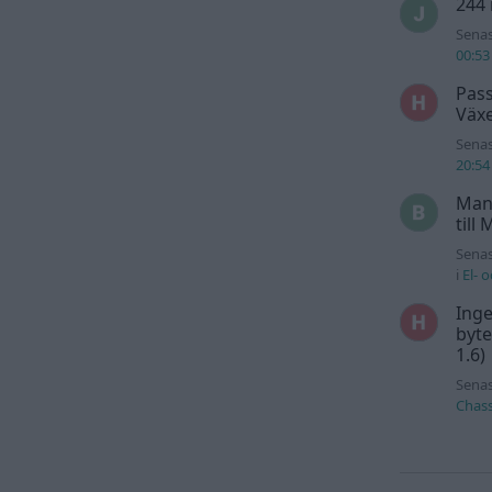
244 
Senas
00:53
Pass
Växe
Senas
20:54
Man
till
Senas
i
El- 
Inge
byte
1.6)
Senas
Chass