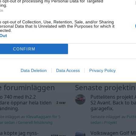
to opt-out of processing my Personal Data for Targeted
ing.
In
o opt-out of Collection, Use, Retention, Sale, and/or Sharing
ersonal Data that Is Unrelated with the Purposes for which it
lected.
Out
CONFIRM
Data Deletion
Data Access
Privacy Policy
e foruminläggen
Senaste projekti
o 740 med lh2.2
Puttelitens projekt 
dare öppnar hela tiden
S2 Avant. Back to ba
2 svar
ändning.
garagefix.
te inlägget av
KlevaRaggarn för 5
Senaste inlägget av
Putte
ar sedan
i
Generell felsökning
sedan
i
Projekt
a köpte jag nyss-
Volkswagen Golf M