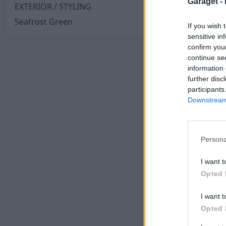
Garaget -
EXTERIÖR / STYLING
Seafrost Green
If you wish 
sensitive in
confirm you
continue se
information 
further disc
participants
Downstream 
Persona
I want t
Opted 
I want t
Opted 