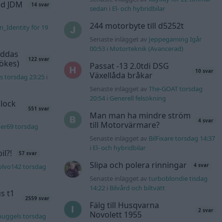
d JDM
14 svar
sedan
i
El- och hybridbilar
244 motorbyte till d5252t
n_Identity för 19
Senaste inlägget av
Jeppegaming Igår
00:53
i
Motorteknik (Avancerad)
äddas
122 svar
sökes)
Passat -13 2.0tdi DSG
10 svar
Växellåda bråkar
s torsdag 23:25
i
Senaste inlägget av
The-GOAT torsdag
20:54
i
Generell felsökning
lock
551 svar
Man man ha mindre ström
4 svar
till Motorvärmare?
er69 torsdag
Senaste inlägget av
BilFixare torsdag 14:37
i
El- och hybridbilar
l?!
57 svar
Slipa och polera rinningar
olvo142 torsdag
4 svar
Senaste inlägget av
turboblondie tisdag
14:22
i
Bilvård och biltvätt
s t1
2559 svar
Fälg till Husqvarna
2 svar
Novolett 1955
nuggels torsdag