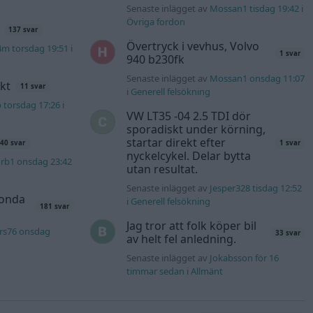
Senaste inlägget av
Mossan1 tisdag 19:42
i
Övriga fordon
137 svar
Övertryck i vevhus, Volvo
4m torsdag 19:51
i
1 svar
940 b230fk
Senaste inlägget av
Mossan1 onsdag 11:07
kt
11 svar
i
Generell felsökning
b torsdag 17:26
i
VW LT35 -04 2.5 TDI dör
sporadiskt under körning,
startar direkt efter
40 svar
1 svar
nyckelcykel. Delar bytta
rb1 onsdag 23:42
utan resultat.
Senaste inlägget av
Jesper328 tisdag 12:52
Honda
i
Generell felsökning
181 svar
Jag tror att folk köper bil
rs76 onsdag
33 svar
av helt fel anledning.
Senaste inlägget av
Jokabsson för 16
timmar sedan
i
Allmänt