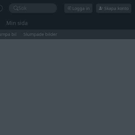
Sök
Logga in
Skapa konto
Min sida
umpa bil
Slumpade bilder