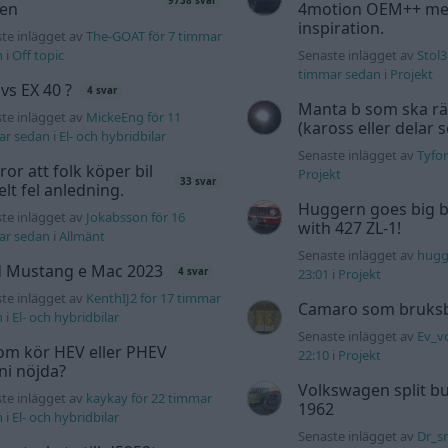
9738 svar
den
4motion OEM++ me
inspiration.
te inlägget av
The-GOAT för 7 timmar
n
i
Off topic
Senaste inlägget av
Stol3
timmar sedan
i
Projekt
 vs EX 40 ?
4 svar
Manta b som ska r
te inlägget av
MickeEng för 11
(kaross eller delar 
ar sedan
i
El- och hybridbilar
Senaste inlägget av
Tyfor
tror att folk köper bil
Projekt
33 svar
elt fel anledning.
Huggern goes big b
te inlägget av
Jokabsson för 16
with 427 ZL-1!
ar sedan
i
Allmänt
Senaste inlägget av
hugg
d Mustang e Mac 2023
23:01
i
Projekt
4 svar
te inlägget av
KenthIJ2 för 17 timmar
Camaro som bruksbi
n
i
El- och hybridbilar
Senaste inlägget av
Ev_v
om kör HEV eller PHEV
22:10
i
Projekt
 ni nöjda?
Volkswagen split bu
te inlägget av
kaykay för 22 timmar
1962
n
i
El- och hybridbilar
Senaste inlägget av
Dr_s