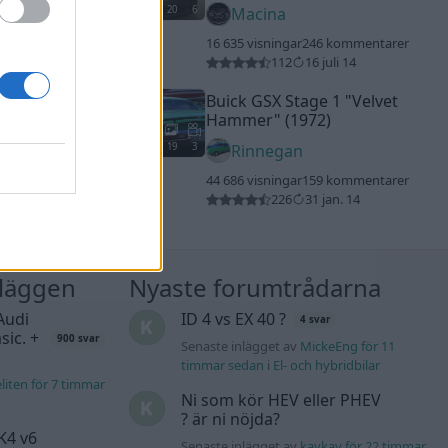
20
6
Macina
16 635 visningar
246 kommentarer
112
16 juli 14
Buick GSX Stage 1
"Velvet
Hammer"
(1972)
19
3
Rinnegan
44 686 visningar
159 kommentarer
226
31 jan. 14
nläggen
Nyaste forumtrådarna
Audi
ID 4 vs EX 40 ?
4 svar
sic. +
900 svar
Senaste inlägget av
MickeEng för 11
timmar sedan
i
El- och hybridbilar
liten för 7 timmar
Ni som kör HEV eller PHEV
? är ni nöjda?
K4 v6
Senaste inlägget av
kaykay för 22 timmar