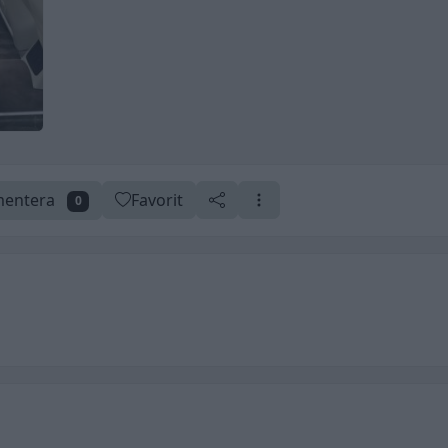
entera
Favorit
0