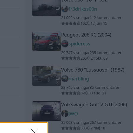
fr3drikss00n
18
21 009 visningar
112 kommentarer
102
17 juni 15
Peugeot 206 RC (2004)
spideress
20
3
29 747 visningar
235 kommentarer
205
24 okt. 09
Volvo 780
"Lussuoso"
(1987)
marbling
20
28 745 visningar
35 kommentarer
69
30 aug. 21
Volkswagen Golf V GTI (2006)
JWO
20
35 003 visningar
267 kommentarer
303
2 maj 10