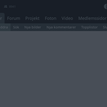
8941
r
Forum
Projekt
Foton
Video
Medlemssidor
äddra
Sök
Nya bilder
Nya kommentarer
Topplistor
Sl