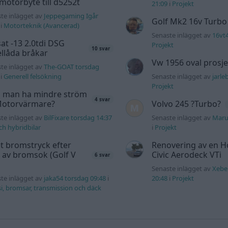
motorbyte till d5252t
21:09
i
Projekt
te inlägget av
Jeppegaming Igår
Golf Mk2 16v Turbo
i
Motorteknik (Avancerad)
Senaste inlägget av
16vt
at -13 2.0tdi DSG
Projekt
10 svar
llåda bråkar
Vw 1956 oval prosje
te inlägget av
The-GOAT torsdag
i
Generell felsökning
Senaste inlägget av
jarle
Projekt
 man ha mindre ström
4 svar
 Motorvärmare?
Volvo 245 ?Turbo?
te inlägget av
BilFixare torsdag 14:37
Senaste inlägget av
Maru
och hybridbilar
i
Projekt
t bromstryck efter
Renovering av en 
 av bromsok (Golf V
Civic Aerodeck VTi
6 svar
Senaste inlägget av
Xebe
te inlägget av
jaka54 torsdag 09:48
i
20:48
i
Projekt
i, bromsar, transmission och däck