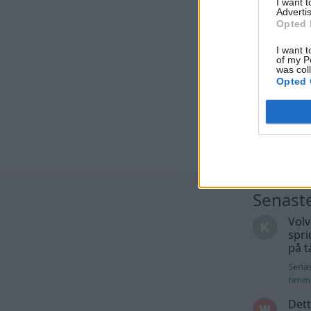
I want 
Advertis
Opted 
I want t
of my P
was col
Opted 
Senast
Volv
spri
på t
Senas
timm
Dett