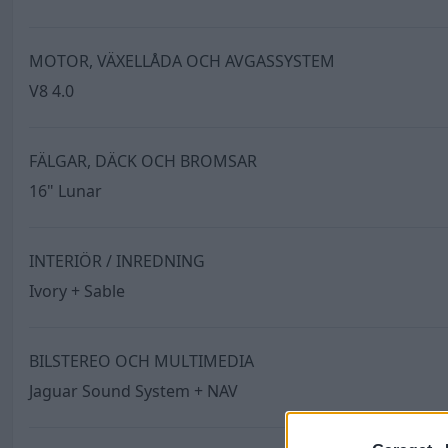
MOTOR, VÄXELLÅDA OCH AVGASSYSTEM
V8 4.0
FÄLGAR, DÄCK OCH BROMSAR
16" Lunar
INTERIÖR / INREDNING
Ivory + Sable
BILSTEREO OCH MULTIMEDIA
Jaguar Sound System + NAV