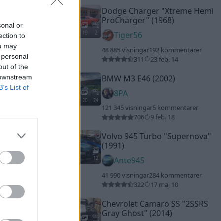
Dodge Charger
"Xtreme Hemi
ProCharger"
(1968)
sonal or
19
2
Tiger56
ection to
ou may
48 885 visningar
192 kommentarer
 personal
311
23 feb. 14
out of the
BMW M3 E46 (2002)
 downstream
B’s List of
8PA
20
24
121 345 visningar
5 kommentarer
706
9 feb. 18
Volvo 945 Turbo "Supernova"
(1991)
12
Ante945
41 990 visningar
284 kommentarer
322
17 maj 10
Chevrolet Camaro SS
"2SSRS
Gray Ghost"
(2014)