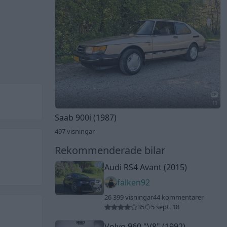
11
Saab 900i (1987)
497 visningar
Rekommenderade bilar
Audi RS4 Avant (2015)
falken92
20
26 399 visningar
44 kommentarer
35
5 sept. 18
Volvo 960
"V8"
(1992)