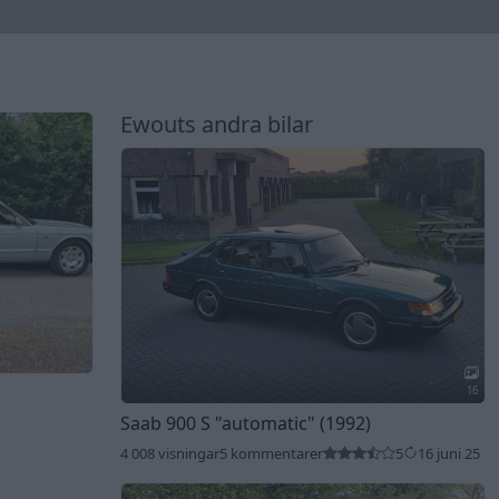
Ewouts andra bilar
16
Saab 900 S
"automatic"
(1992)
4 008 visningar
5 kommentarer
5
16 juni 25