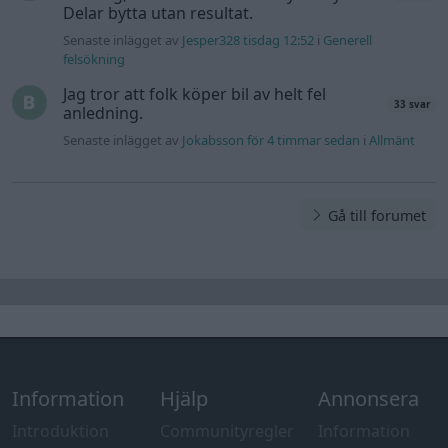
Delar bytta utan resultat.
Senaste inlägget av
Jesper328 tisdag 12:52
i
Generell
felsökning
Jag tror att folk köper bil av helt fel
33 svar
anledning.
Senaste inlägget av
Jokabsson för 4 timmar sedan
i
Allmänt
Gå till forumet
Information
Hjälp
Annonsera
Introduktion
Communityregler
Information