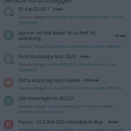
Senaste foruminläggen
ID 4 vs EX 40 ?
3 svar
Senaste inlägget av
KenthIJ2 för 160 sekunder sedan
i
El- och
hybridbilar
Jag tror att folk köper bil av helt fel
33 svar
anledning.
Senaste inlägget av
Jokabsson för 4 timmar sedan
i
Allmänt
Ford Mustang e Mac 2023
4 svar
Senaste inlägget av
KenthIJ2 för 5 timmar sedan
i
El- och
hybridbilar
Detta köpte jag nyss-tråden
9734 svar
Senaste inlägget av
The-GOAT för 6 timmar sedan
i
Off topic
244 motorbyte till d5252t
Senaste inlägget av
Jeppegaming för 16 timmar sedan
i
Motorteknik (Avancerad)
Passat -13 2.0tdi DSG Växellåda bråkar
10 svar
Senaste inlägget av
The-GOAT för 20 timmar sedan
i
Generell