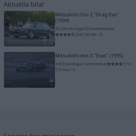
Aktuella bilar
Mitsubishi Evo 2
"Drag Evo"
(1994)
33 229 visningar
32 kommentarer
224
20 okt. 15
8
10
Mitsubishi evo 3
"Evas"
(1995)
4 910 visningar
1 kommentar
16
3 nov. 14
5