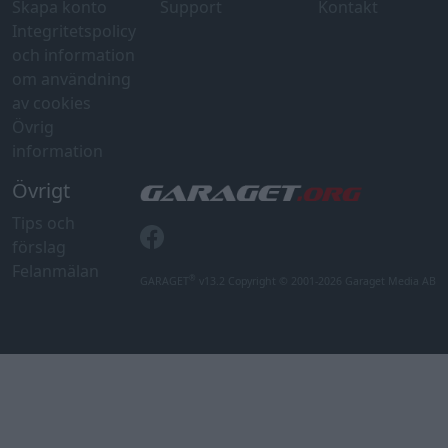
Skapa konto
Support
Kontakt
Integritetspolicy
och information
om användning
av cookies
Övrig
information
Övrigt
Tips och
förslag
Felanmälan
®
GARAGET
v13.2 Copyright © 2001-2026 Garaget Media AB