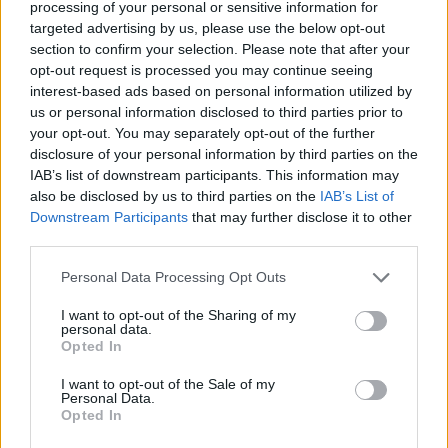
processing of your personal or sensitive information for
Senaste inlägget av
Stol3n_Identity för 7 timmar sedan
i
targeted advertising by us, please use the below opt-out
Projekt
section to confirm your selection. Please note that after your
opt-out request is processed you may continue seeing
Ni som kör HEV eller PHEV ? är ni nöjda?
interest-based ads based on personal information utilized by
Senaste inlägget av
kaykay för 10 timmar sedan
i
Projekt
us or personal information disclosed to third parties prior to
your opt-out. You may separately opt-out of the further
Manta b som ska räddas (kaross eller
122 svar
disclosure of your personal information by third parties on the
delar sökes)
IAB’s list of downstream participants. This information may
Senaste inlägget av
Tyfors för 18 timmar sedan
i
Projekt
also be disclosed by us to third parties on the
IAB’s List of
Downstream Participants
that may further disclose it to other
Huggern goes big block with 427 ZL-1!
551 svar
third parties.
Senaste inlägget av
hugger69 för 18 timmar sedan
i
Projekt
Personal Data Processing Opt Outs
Camaro som bruksbil?!
57 svar
Senaste inlägget av
Ev_volvo142 för 19 timmar sedan
i
Projekt
I want to opt-out of the Sharing of my
personal data.
Volkswagen split bus t1 1962
Opted In
2559 svar
Senaste inlägget av
Dr_snuggels för 20 timmar sedan
i
Projekt
I want to opt-out of the Sale of my
Personal Data.
Golf Mk2 16v Turbo
137 svar
Opted In
Senaste inlägget av
16vt4m för 21 timmar sedan
i
Projekt