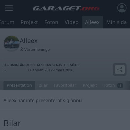
Forum
Projekt
Foton
Video
Alleex
Min sida
Alleex
Västerhaninge
FORUMINLÄGG
MEDLEM SEDAN
SENASTE BESÖKET
5
30 januari 2012
9 mars 2016
Presentation
Bilar
Favoritbilar
Projekt
Foton
1
Alleex har inte presenterat sig ännu
Bilar