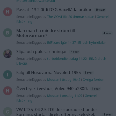
Motorteknik (Avancerad)
Passat -13 2.0tdi DSG Växellåda bråkar
10 svar
Senaste inlägget av
The-GOAT för 20 timmar sedan
i
Generell
felsökning
Man man ha mindre ström till
4 svar
Motorvärmare?
Senaste inlägget av
BilFixare Igår 14:37
i
El- och hybridbilar
Slipa och polera rinningar
4 svar
Senaste inlägget av
turboblondie tisdag 14:22
i
Bilvård och
biltvätt
Fälg till Husqvarna Novolett 1955
2 svar
Senaste inlägget av
Mossan1 tisdag 19:42
i
Övriga fordon
Övertryck i vevhus, Volvo 940 b230fk
1 svar
Senaste inlägget av
Mossan1 onsdag 11:07
i
Generell
felsökning
VW LT35 -04 2.5 TDI dör sporadiskt under
körning, startar direkt efter nyckelcykel.
1 svar