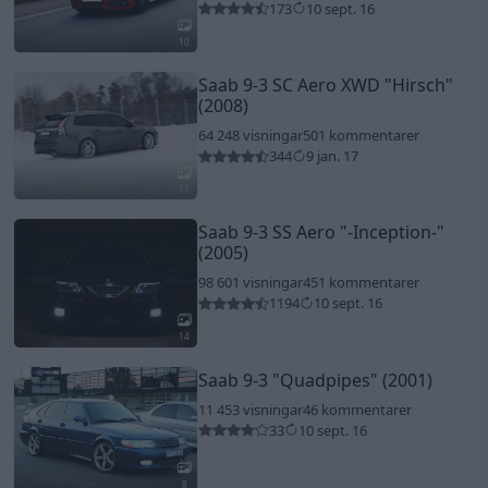
173
10 sept. 16
10
Saab 9-3 SC Aero XWD
"Hirsch"
(2008)
64 248 visningar
501 kommentarer
344
9 jan. 17
11
Saab 9-3 SS Aero
"-Inception-"
(2005)
98 601 visningar
451 kommentarer
1194
10 sept. 16
14
Saab 9-3
"Quadpipes"
(2001)
11 453 visningar
46 kommentarer
33
10 sept. 16
8