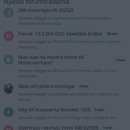
Nyaste forumtrådarna
244 motorbyte till d5252t
Senaste inlägget av
Jeppegaming för 4 timmar sedan
i
Motorteknik (Avancerad)
Passat -13 2.0tdi DSG Växellåda bråkar
10 svar
Senaste inlägget av
The-GOAT för 8 timmar sedan
i
Generell
felsökning
Man man ha mindre ström till
4 svar
Motorvärmare?
Senaste inlägget av
BilFixare för 15 timmar sedan
i
El- och
hybridbilar
Slipa och polera rinningar
4 svar
Senaste inlägget av
turboblondie tisdag 14:22
i
Bilvård och
biltvätt
Fälg till Husqvarna Novolett 1955
2 svar
Senaste inlägget av
Mossan1 tisdag 19:42
i
Övriga fordon
Övertryck i vevhus, Volvo 940 b230fk
1 svar