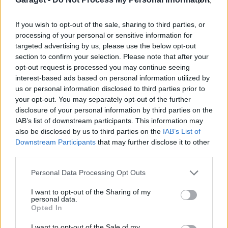
biltvätt
VW LT35 -04 2.5 TDI dör sporadiskt under
If you wish to opt-out of the sale, sharing to third parties, or
körning, startar direkt efter nyckelcykel.
processing of your personal or sensitive information for
1 svar
Delar bytta utan resultat.
targeted advertising by us, please use the below opt-out
section to confirm your selection. Please note that after your
Senaste inlägget av
Jesper328 tisdag 12:52
i
Generell
felsökning
opt-out request is processed you may continue seeing
interest-based ads based on personal information utilized by
Senaste projektinläggen
us or personal information disclosed to third parties prior to
your opt-out. You may separately opt-out of the further
Manta b som ska räddas (kaross eller
122 svar
disclosure of your personal information by third parties on the
delar sökes)
IAB’s list of downstream participants. This information may
Senaste inlägget av
Tyfors för 6 timmar sedan
i
Projekt
also be disclosed by us to third parties on the
IAB’s List of
Downstream Participants
that may further disclose it to other
Huggern goes big block with 427 ZL-1!
551 svar
third parties.
Senaste inlägget av
hugger69 för 6 timmar sedan
i
Projekt
Personal Data Processing Opt Outs
Camaro som bruksbil?!
57 svar
Senaste inlägget av
Ev_volvo142 för 7 timmar sedan
i
Projekt
I want to opt-out of the Sharing of my
personal data.
Volkswagen split bus t1 1962
Opted In
2559 svar
Senaste inlägget av
Dr_snuggels för 8 timmar sedan
i
Projekt
I want to opt-out of the Sale of my