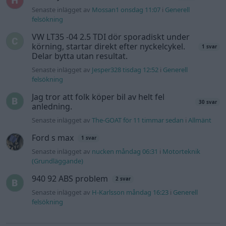
Senaste inlägget av
Mossan1 onsdag 11:07
i
Generell
felsökning
VW LT35 -04 2.5 TDI dör sporadiskt under
körning, startar direkt efter nyckelcykel.
1 svar
Delar bytta utan resultat.
Senaste inlägget av
Jesper328 tisdag 12:52
i
Generell
felsökning
Jag tror att folk köper bil av helt fel
30 svar
anledning.
Senaste inlägget av
The-GOAT för 11 timmar sedan
i
Allmänt
Ford s max
1 svar
Senaste inlägget av
nucken måndag 06:31
i
Motorteknik
(Grundläggande)
940 92 ABS problem
2 svar
Senaste inlägget av
H-Karlsson måndag 16:23
i
Generell
felsökning