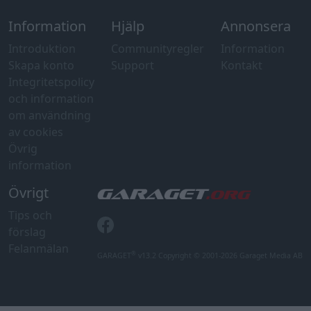
Information
Hjälp
Annonsera
Introduktion
Communityregler
Information
Skapa konto
Support
Kontakt
Integritetspolicy
och information
om användning
av cookies
Övrig
information
Övrigt
Tips och
förslag
Felanmälan
®
GARAGET
v13.2 Copyright © 2001-2026 Garaget Media AB