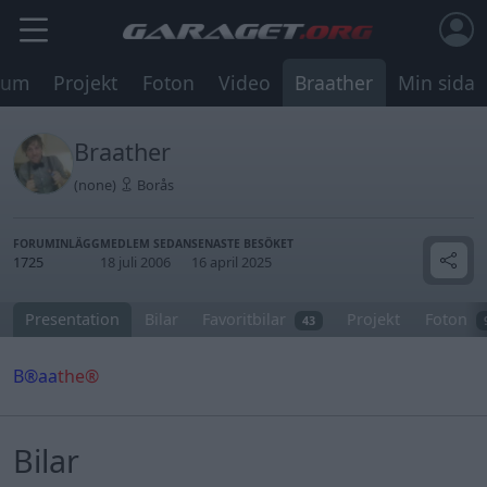
rum
Projekt
Foton
Video
Braather
Min sida
Braather
(none)
Borås
FORUMINLÄGG
MEDLEM SEDAN
SENASTE BESÖKET
1725
18 juli 2006
16 april 2025
Presentation
Bilar
Favoritbilar
Projekt
Foton
43
B®aa
the®
Bilar