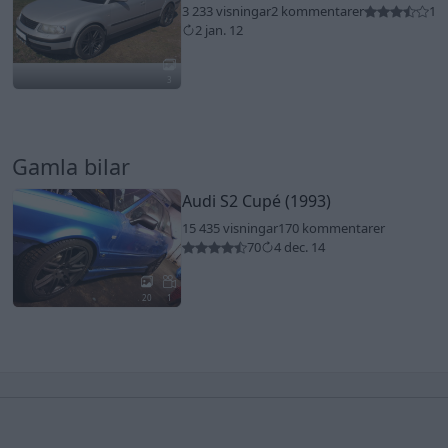
3 233 visningar
2 kommentarer
1
2 jan. 12
3
Gamla bilar
Audi S2 Cupé (1993)
15 435 visningar
170 kommentarer
70
4 dec. 14
20
1