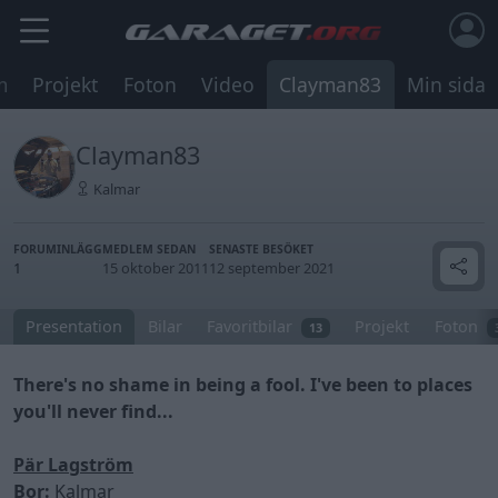
m
Projekt
Foton
Video
Clayman83
Min sida
Clayman83
Kalmar
FORUMINLÄGG
MEDLEM SEDAN
SENASTE BESÖKET
1
15 oktober 2011
12 september 2021
Presentation
Bilar
Favoritbilar
Projekt
Foton
13
There's no shame in being a fool. I've been to places
you'll never find...
Pär Lagström
Bor:
Kalmar