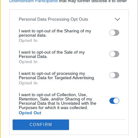
Downstream Participants
that may further disclose it to other
Senaste inlägget av
jarleb för 7 timmar sedan
i
Projekt
third parties.
Puttelitens projekt Audi S2 Avant. Back
900 svar
to basic. + garagefix.
Personal Data Processing Opt Outs
Senaste inlägget av
Putteliten fredag 22:10
i
Projekt
I want to opt-out of the Sharing of my
personal data.
Volkswagen Golf MK4 v6 4motion OEM++
Opted In
14 svar
med JDM inspiration.
Senaste inlägget av
Stol3n_Identity fredag 10:06
i
Projekt
I want to opt-out of the Sale of my
Personal Data.
Manta b som ska räddas (kaross eller
Opted In
122 svar
delar sökes)
I want to opt-out of processing my
Senaste inlägget av
Tyfors torsdag 23:25
i
Projekt
Personal Data for Targeted Advertising.
Opted In
Huggern goes big block with 427 ZL-1!
551 svar
I want to opt-out of Collection, Use,
Senaste inlägget av
hugger69 torsdag 23:01
i
Projekt
Retention, Sale, and/or Sharing of my
Personal Data that Is Unrelated with the
Camaro som bruksbil?!
57 svar
Purposes for which it was collected.
Opted Out
Senaste inlägget av
Ev_volvo142 torsdag 22:10
i
Projekt
Volkswagen split bus t1 1962
CONFIRM
2559 svar
Senaste inlägget av
Dr_snuggels torsdag 21:09
i
Projekt