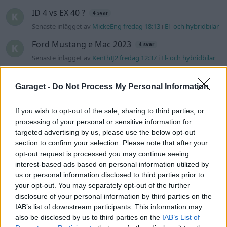
ID 4 vs EX 40 ?
4 svar
Senaste inlägget av
MickeEng fredag 18:13
i
El- och hybridbilar
Ford Mustang e Mac 2023
4 svar
Senaste inlägget av
KenthIJ2 fredag 12:37
i
El- och hybridbilar
244 motorbyte till d5252t
Garaget -
Do Not Process My Personal Information
Senaste inlägget av
Jeppegaming fredag 00:53
i
Motorteknik
(Avancerad)
If you wish to opt-out of the sale, sharing to third parties, or
Passat -13 2.0tdi DSG Växellåda bråkar
10 svar
processing of your personal or sensitive information for
Senaste inlägget av
The-GOAT torsdag 20:54
i
Generell
targeted advertising by us, please use the below opt-out
felsökning
section to confirm your selection. Please note that after your
opt-out request is processed you may continue seeing
Man man ha mindre ström till
4 svar
interest-based ads based on personal information utilized by
Motorvärmare?
us or personal information disclosed to third parties prior to
Senaste inlägget av
BilFixare torsdag 14:37
i
El- och hybridbilar
your opt-out. You may separately opt-out of the further
disclosure of your personal information by third parties on the
Senaste projektinläggen
IAB’s list of downstream participants. This information may
Vw 1956 oval prosjekt
12 svar
also be disclosed by us to third parties on the
IAB’s List of