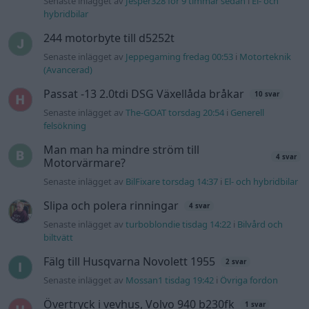
Senaste inlägget av
Jesper328 för 9 timmar sedan
i
El- och
hybridbilar
244 motorbyte till d5252t
Senaste inlägget av
Jeppegaming fredag 00:53
i
Motorteknik
(Avancerad)
Passat -13 2.0tdi DSG Växellåda bråkar
10 svar
Senaste inlägget av
The-GOAT torsdag 20:54
i
Generell
felsökning
Man man ha mindre ström till
4 svar
Motorvärmare?
Senaste inlägget av
BilFixare torsdag 14:37
i
El- och hybridbilar
Slipa och polera rinningar
4 svar
Senaste inlägget av
turboblondie tisdag 14:22
i
Bilvård och
biltvätt
Fälg till Husqvarna Novolett 1955
2 svar
Senaste inlägget av
Mossan1 tisdag 19:42
i
Övriga fordon
Övertryck i vevhus, Volvo 940 b230fk
1 svar