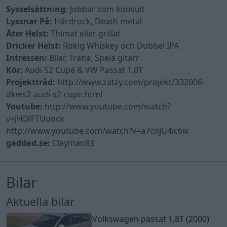
Sysselsättning:
Jobbar som konsult
Lyssnar På:
Hårdrock, Death metal
Äter Helst:
Thimat eller grillat
Dricker Helst:
Rökig Whiskey och Dubbel IPA
Intressen:
Bilar, Träna, Spela gitarr
Kör:
Audi S2 Cupé & VW Passat 1,8T
Projekttråd:
http://www.zatzy.com/projekt/332006-
dkws2-audi-s2-cupe.html
Youtube:
http://www.youtube.com/watch?
v=JHDlFTUuock
http://www.youtube.com/watch?v=a7cnjU4ic6w
gaddad.se:
Clayman83
Bilar
Aktuella bilar
Volkswagen passat 1,8T (2000)