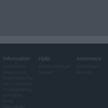
Information
Hjälp
Annonsera
Introduktion
Communityregler
Information
Skapa konto
Support
Kontakt
Integritetspolicy
och information
om användning
av cookies
Övrig
information