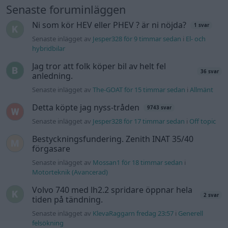
Senaste foruminläggen
Ni som kör HEV eller PHEV ? är ni nöjda?
1 svar
Senaste inlägget av
Jesper328 för 9 timmar sedan
i
El- och
hybridbilar
Jag tror att folk köper bil av helt fel
36 svar
anledning.
Senaste inlägget av
The-GOAT för 15 timmar sedan
i
Allmänt
Detta köpte jag nyss-tråden
9743 svar
Senaste inlägget av
Jesper328 för 17 timmar sedan
i
Off topic
Bestyckningsfundering. Zenith INAT 35/40
förgasare
Senaste inlägget av
Mossan1 för 18 timmar sedan
i
Motorteknik (Avancerad)
Volvo 740 med lh2.2 spridare öppnar hela
2 svar
tiden på tändning.
Senaste inlägget av
KlevaRaggarn fredag 23:57
i
Generell
felsökning