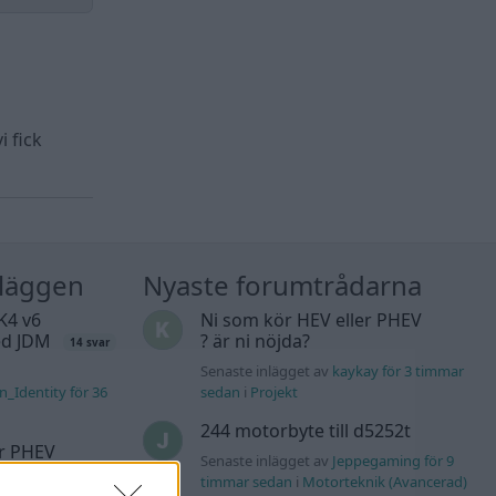
 fick
nläggen
Nyaste forumtrådarna
K4 v6
Ni som kör HEV eller PHEV
d JDM
? är ni nöjda?
14 svar
Senaste inlägget av
kaykay för 3 timmar
n_Identity för 36
sedan
i
Projekt
244 motorbyte till d5252t
er PHEV
Senaste inlägget av
Jeppegaming för 9
timmar sedan
i
Motorteknik (Avancerad)