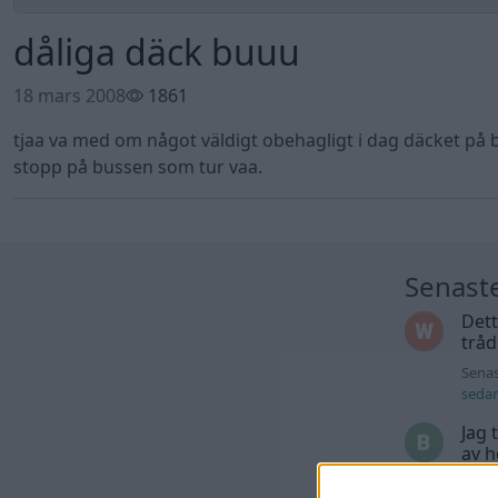
dåliga däck buuu
18 mars 2008
1861
tjaa va med om något väldigt obehagligt i dag däcket på 
stopp på bussen som tur vaa.
Senast
Dett
trå
Senas
seda
Jag 
av h
Senas