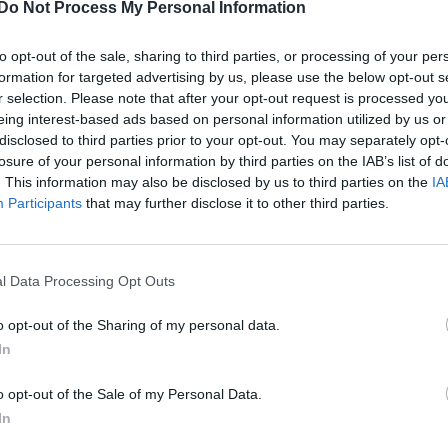
ter sedan
i
Allmänt
Senaste inlägget av
kayk
Do Not Process My Personal Information
sedan
i
Projekt
motorbyte till d5252t
to opt-out of the sale, sharing to third parties, or processing of your per
Manta b som ska r
te inlägget av
Jeppegaming för 9
(kaross eller delar 
formation for targeted advertising by us, please use the below opt-out s
ar sedan
i
Motorteknik (Avancerad)
r selection. Please note that after your opt-out request is processed y
Senaste inlägget av
Tyfor
eing interest-based ads based on personal information utilized by us or
at -13 2.0tdi DSG
sedan
i
Projekt
10 svar
llåda bråkar
disclosed to third parties prior to your opt-out. You may separately opt-
Huggern goes big b
losure of your personal information by third parties on the IAB’s list of
te inlägget av
The-GOAT för 13
with 427 ZL-1!
. This information may also be disclosed by us to third parties on the
IA
ar sedan
i
Generell felsökning
Participants
that may further disclose it to other third parties.
Senaste inlägget av
hugg
 man ha mindre ström
timmar sedan
i
Projekt
4 svar
 Motorvärmare?
Camaro som bruksbi
te inlägget av
BilFixare för 20 timmar
l Data Processing Opt Outs
n
i
El- och hybridbilar
Senaste inlägget av
Ev_vo
timmar sedan
i
Projekt
t bromstryck efter
o opt-out of the Sharing of my personal data.
 av bromsok (Golf V
Volkswagen split bu
6 svar
In
1962
te inlägget av
jaka54 Igår 09:48
i
Senaste inlägget av
Dr_sn
o opt-out of the Sale of my Personal Data.
i, bromsar, transmission och däck
timmar sedan
i
Projekt
In
Ceed 2017
Golf Mk2 16v Turbo