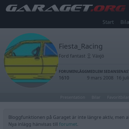
Start
Bila
Fiesta_Racing
Ford fantast
Växjö
FORUMINLÄGG
MEDLEM SEDAN
SENAS
1610
9 mars 2008
16 juli
Presentation
Bilar
Favoritbila
Bloggfunktionen på Garaget är inte längre aktiv, men all
Nya inlägg hänvisas till
forumet
.