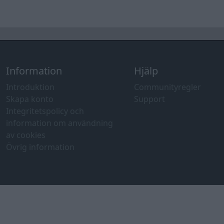
Information
Hjälp
Introduktion
Communityregler
Skapa konto
Support
Integritetspolicy och
information om användning
av cookies
Övrig information