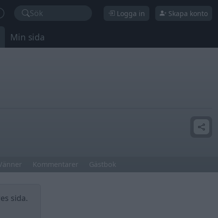
Sök
Logga in
Skapa konto
Min sida
Vänner
Kommentarer
Gästbok
es sida.