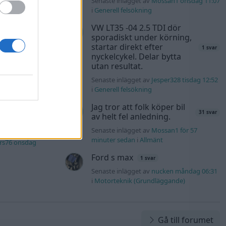
Senaste inlägget av
Mossan1 onsdag 11:07
4m för 14 timmar
i
Generell felsökning
VW LT35 -04 2.5 TDI dör
kt
sporadiskt under körning,
11 svar
startar direkt efter
1 svar
b för 17 timmar
nyckelcykel. Delar bytta
utan resultat.
Senaste inlägget av
Jesper328 tisdag 12:52
40 svar
i
Generell felsökning
rb1 onsdag 23:42
Jag tror att folk köper bil
31 svar
av helt fel anledning.
Honda
181 svar
Senaste inlägget av
Mossan1 för 57
minuter sedan
i
Allmänt
rs76 onsdag
Ford s max
1 svar
Senaste inlägget av
nucken måndag 06:31
i
Motorteknik (Grundläggande)
Gå till forumet