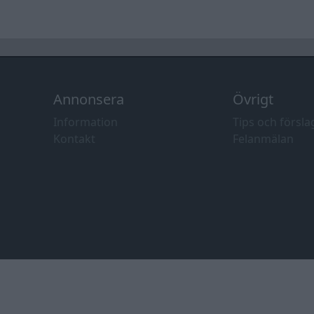
Annonsera
Övrigt
Information
Tips och försla
Kontakt
Felanmälan