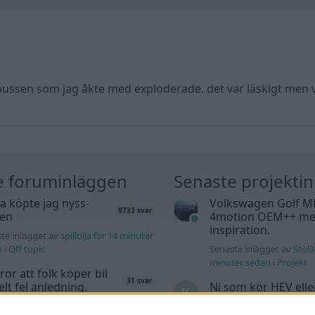
bussen som jag åkte med exploderade. det var läskigt men vi
e foruminläggen
Senaste projekti
a köpte jag nyss-
Volkswagen Golf M
9733 svar
den
4motion OEM++ me
inspiration.
te inlägget av
spillolja för 14 minuter
n
i
Off topic
Senaste inlägget av
Stol3
minuter sedan
i
Projekt
tror att folk köper bil
31 svar
elt fel anledning.
Ni som kör HEV ell
? är ni nöjda?
te inlägget av
Mossan1 för 57