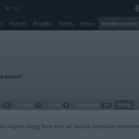
7822
r
Forum
Projekt
Foton
Video
Medlemssidor
TE BESÖKET
r
Projekt
Foton
Videoklipp
Blogg
52
1
9
100
a tidigare inlägg finns kvar att läsa på respektive användar