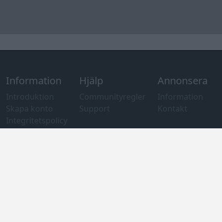
Information
Hjälp
Annonsera
Introduktion
Communityregler
Information
Skapa konto
Support
Kontakt
Integritetspolicy
och information
om användning
av cookies
Övrig
information
Övrigt
Tips och