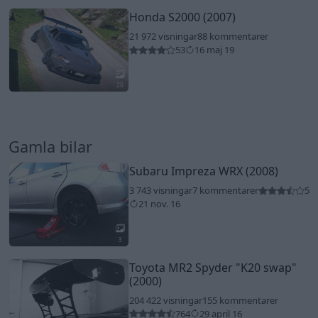
Honda S2000 (2007)
21 972 visningar
88 kommentarer
53
16 maj 19
20
Gamla bilar
Subaru Impreza WRX (2008)
3 743 visningar
7 kommentarer
5
21 nov. 16
3
Toyota MR2 Spyder
"K20 swap"
(2000)
204 422 visningar
155 kommentarer
764
29 april 16