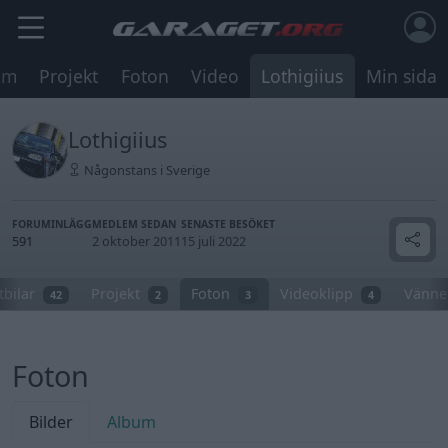
um
Projekt
Foton
Video
Lothigiius
Min sida
Lothigiius
Någonstans i Sverige
FORUMINLÄGG
MEDLEM SEDAN
SENASTE BESÖKET
591
2 oktober 2011
15 juli 2022
tbilar
Projekt
Foton
Videoklipp
Vänne
42
2
3
4
Foton
Bilder
Album