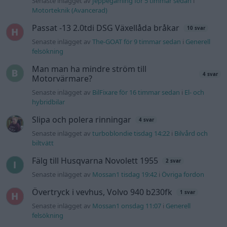
Jag tror att folk köper bil av helt fel
30 svar
anledning.
Senaste inlägget av
The-GOAT för 12 timmar sedan
i
Allmänt
Ford s max
1 svar
Senaste inlägget av
nucken måndag 06:31
i
Motorteknik
(Grundläggande)
940 92 ABS problem
2 svar
Senaste inlägget av
H-Karlsson måndag 16:23
i
Generell
felsökning
Gå till forumet