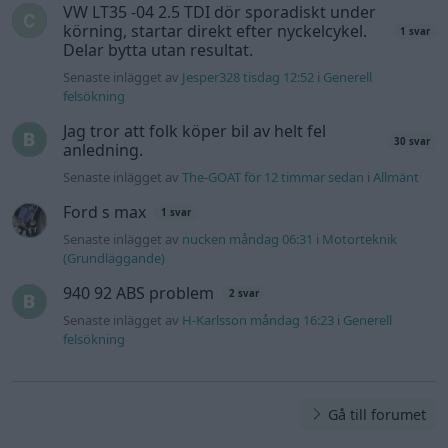
Information
Hjälp
Annonsera
Introduktion
Communityregler
Information
Skapa konto
Support
Kontakt
Integritetspolicy
och information
om användning
av cookies
Övrig
information
Övrigt
Tips och
förslag
Felanmälan
®
GARAGET
v13.2 Copyright © 2001-2026 Garaget Media AB