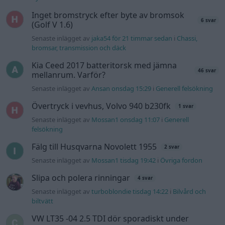
Senaste projektinläggen
Manta b som ska räddas (kaross eller
122 svar
delar sökes)
Senaste inlägget av
Tyfors för 7 timmar sedan
i
Projekt
Huggern goes big block with 427 ZL-1!
551 svar
Senaste inlägget av
hugger69 för 7 timmar sedan
i
Projekt
Camaro som bruksbil?!
57 svar
Senaste inlägget av
Ev_volvo142 för 8 timmar sedan
i
Projekt
Volkswagen split bus t1 1962
2559 svar
Senaste inlägget av
Dr_snuggels för 9 timmar sedan
i
Projekt
Golf Mk2 16v Turbo
137 svar
Senaste inlägget av
16vt4m för 10 timmar sedan
i
Projekt
Vw 1956 oval prosjekt
11 svar
Senaste inlägget av
jarleb för 13 timmar sedan
i
Projekt
Volkswagen Golf MK4 v6 4motion OEM++
12 svar