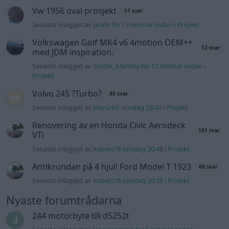
felsökning
Man man ha mindre ström till
4 svar
Motorvärmare?
Senaste inlägget av
BilFixare för 16 timmar sedan
i
El- och
hybridbilar
Slipa och polera rinningar
4 svar
Senaste inlägget av
turboblondie tisdag 14:22
i
Bilvård och
biltvätt
Fälg till Husqvarna Novolett 1955
2 svar
Senaste inlägget av
Mossan1 tisdag 19:42
i
Övriga fordon
Övertryck i vevhus, Volvo 940 b230fk
1 svar
Senaste inlägget av
Mossan1 onsdag 11:07
i
Generell
felsökning
VW LT35 -04 2.5 TDI dör sporadiskt under
körning, startar direkt efter nyckelcykel.
1 svar
Delar bytta utan resultat.
Senaste inlägget av
Jesper328 tisdag 12:52
i
Generell
felsökning