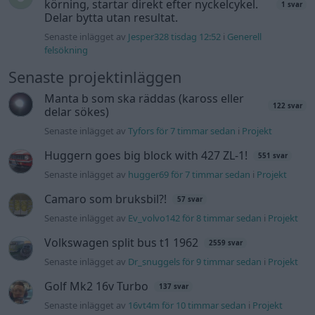
med JDM inspiration.
Senaste inlägget av
Stol3n_Identity för 17 timmar sedan
i
Projekt
Volvo 245 ?Turbo?
40 svar
Senaste inlägget av
Marurb1 onsdag 23:42
i
Projekt
Renovering av en Honda Civic Aerodeck
181 svar
VTi
Senaste inlägget av
Xebers76 onsdag 20:48
i
Projekt
Antikrundan på 4 hjul! Ford Model T 1923
68 svar
Senaste inlägget av
Xebers76 onsdag 20:38
i
Projekt
Nyaste forumtrådarna
244 motorbyte till d5252t
Senaste inlägget av
Jeppegaming för 5 timmar sedan
i
Motorteknik (Avancerad)
Passat -13 2.0tdi DSG Växellåda bråkar
10 svar
Senaste inlägget av
The-GOAT för 9 timmar sedan
i
Generell