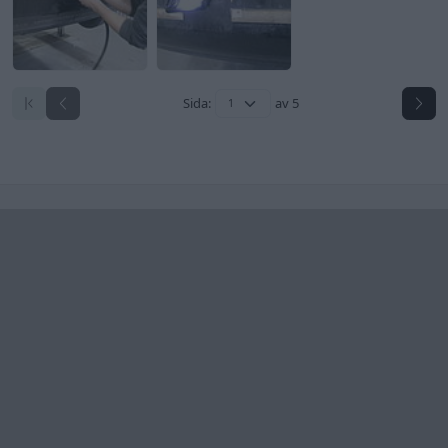
Senaste foruminläggen
244 motorbyte till d5252t
Senaste inlägget av
Jeppegaming för 5 timmar sedan
i
Motorteknik (Avancerad)
Passat -13 2.0tdi DSG Växellåda bråkar
10 svar
Senaste inlägget av
The-GOAT för 9 timmar sedan
i
Generell
felsökning
Jag tror att folk köper bil av helt fel
30 svar
anledning.
Senaste inlägget av
The-GOAT för 12 timmar sedan
i
Allmänt
Man man ha mindre ström till
4 svar
Motorvärmare?
Senaste inlägget av
BilFixare för 16 timmar sedan
i
El- och
hybridbilar
Inget bromstryck efter byte av bromsok
6 svar
(Golf V 1.6)
Senaste inlägget av
jaka54 för 21 timmar sedan
i
Chassi,
bromsar, transmission och däck