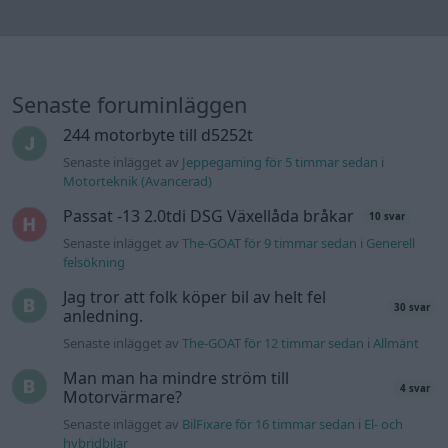
Kia Ceed 2017 batteritorsk med jämna
46 svar
mellanrum. Varför?
Senaste inlägget av
Ansan onsdag 15:29
i
Generell felsökning
Övertryck i vevhus, Volvo 940 b230fk
1 svar
Senaste inlägget av
Mossan1 onsdag 11:07
i
Generell
felsökning
Fälg till Husqvarna Novolett 1955
2 svar
Senaste inlägget av
Mossan1 tisdag 19:42
i
Övriga fordon
Slipa och polera rinningar
4 svar
Senaste inlägget av
turboblondie tisdag 14:22
i
Bilvård och
biltvätt
VW LT35 -04 2.5 TDI dör sporadiskt under
körning, startar direkt efter nyckelcykel.
1 svar
Delar bytta utan resultat.
Senaste inlägget av
Jesper328 tisdag 12:52
i
Generell
felsökning